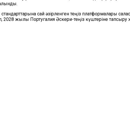
 алынды.
тандарттарына сай әзірленген теңіз платформалары салас
ріп, 2028 жылы Португалия Әскери-теңіз күштеріне тапсыру