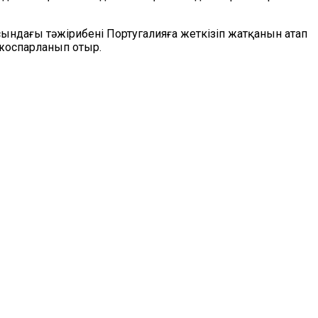
ындағы тәжірибені Португалияға жеткізіп жатқанын атап
 жоспарланып отыр.