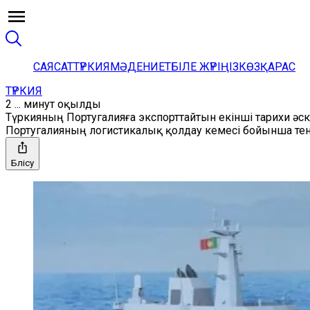
САЯСАТ
ТҮРКИЯ
МӘДЕНИЕТ
БІЛЕ ЖҮРІҢІЗ
КӨЗҚАРАС
ТҮРКИЯ
2 ... минут оқылды
Түркияның Португалияға экспорттайтын екінші тарихи әск
Португалияның логистикалық қолдау кемесі бойынша тен
Бөлісу