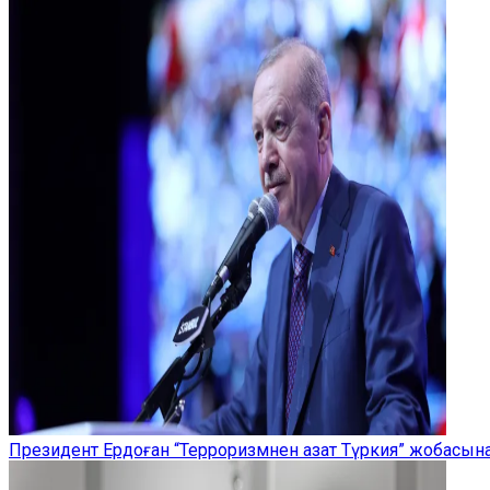
Президент Ердоған “Терроризмнен азат Түркия” жобасы