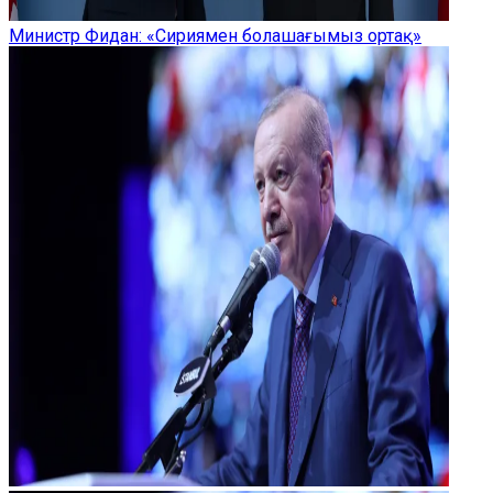
Министр Фидан: «Сириямен болашағымыз ортақ»