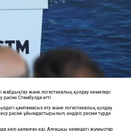
гі жабдықтау және логистикалық қолдау кемелері
 рәсімі Стамбулда өтті.
Теңіздегі қамтамасыз ету және логистикалық қолдау
 кесу рәсімі ұйымдастырылып, өндіріс ресми түрде
да килі қаланған еді. Алғашқы кемедегі жұмыстар