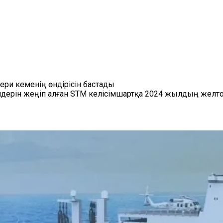
ери кеменің өндірісін бастады
дерін жеңіп алған STM келісімшартқа 2024 жылдың желто