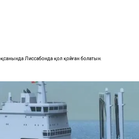
қсанында Лиссабонда қол қойған болатын.