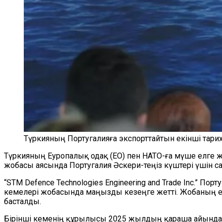
Түркияның Португалияға экспорттайтын екінші тарихи
Түркияның Еуропалық одақ (ЕО) пен НАТО-ға мүше елге 
жобасы аясында Португалия Әскери-теңіз күштері үшін салы
“STM Defence Technologies Engineering and Trade Inc.” П
кемелері жобасында маңызды кезеңге жетті. Жобаның екін
басталды.
Бірінші кеменің құрылысы 2025 жылдың қараша айында б