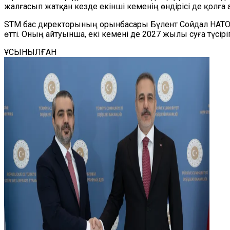
жалғасып жатқан кезде екінші кеменің өндірісі де қолға
STM бас директорының орынбасары Бүлент Сойдал НАТО с
өтті. Оның айтуынша, екі кемені де 2027 жылы суға түсі
ҰСЫНЫЛҒАН