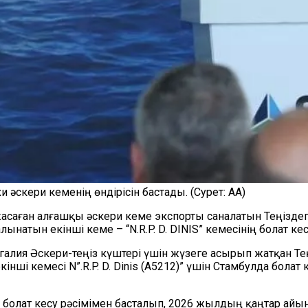
 әскери кеменің өндірісін бастады. (Сурет: АА)
жасаған алғашқы әскери кеме экспорты саналатын Теңізде
натын екінші кеме – “N.R.P. D. DINIS” кемесінің болат кесу
ортугалия Әскери-теңіз күштері үшін жүзеге асырып жатқан 
ші кемесі N”.R.P. D. Dinis (A5212)” үшін Стамбулда болат
олат кесу рәсімімен басталып, 2026 жылдың қаңтар айын