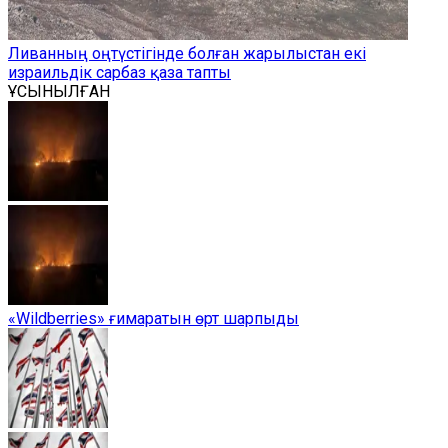
Ливанның оңтүстігінде болған жарылыстан екі
израильдік сарбаз қаза тапты
ҰСЫНЫЛҒАН
«Wildberries» ғимаратын өрт шарпыды