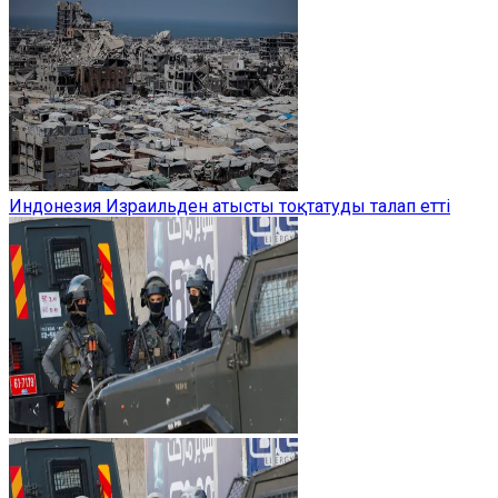
Индонезия Израильден атысты тоқтатуды талап етті