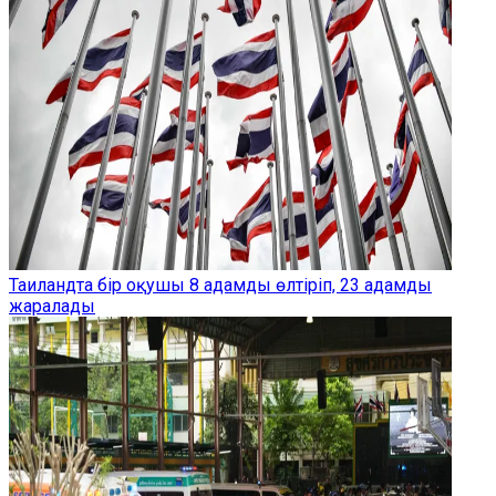
Таиландта бір оқушы 8 адамды өлтіріп, 23 адамды
жаралады