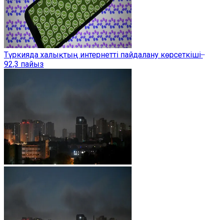
Түркияда халықтың интернетті пайдалану көрсеткіші ̶
92,3 пайыз