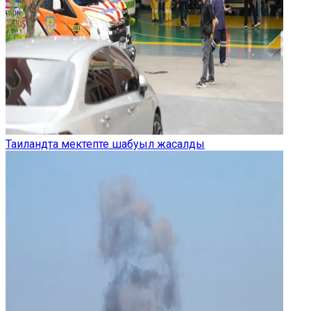
Таиландта мектепте шабуыл жасалды