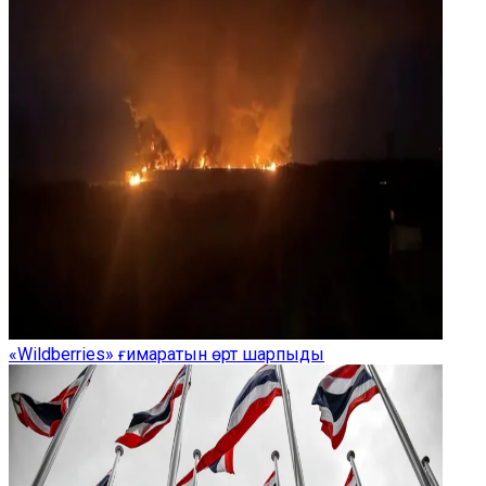
«Wildberries» ғимаратын өрт шарпыды