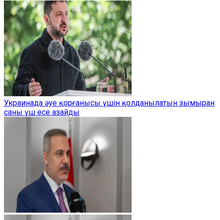
Украинада әуе қорғанысы үшін қолданылатын зымыран
саны үш есе азайды