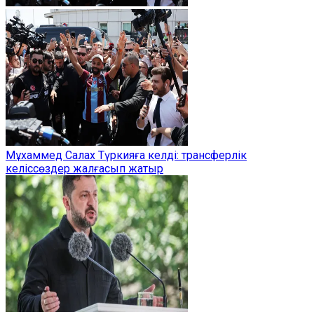
Мұхаммед Салах Түркияға келді: трансферлік
келіссөздер жалғасып жатыр