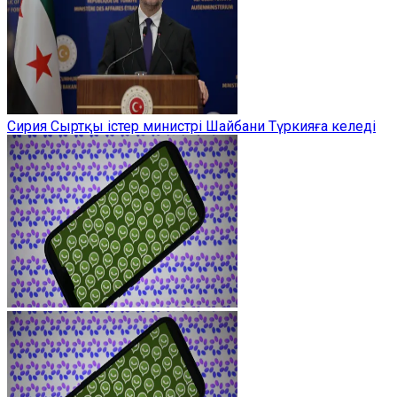
Сирия Сыртқы істер министрі Шайбани Түркияға келеді