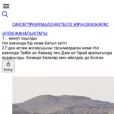
САЯСАТ
ТҮРКИЯ
МӘДЕНИЕТ
БІЛЕ ЖҮРІҢІЗ
КӨЗҚАРАС
ӘЛЕМ ЖАҢАЛЫҚТАРЫ
1 ... минут оқылды
Ніл өзенінде бір кеме батып кетті
27-ден астам жолаушыны тасымалдаған кеме Ніл
өзенінде Тайбе әл-Хаввад пен Дим әл-Гарай аралығында
аударылды. Кемеде балалар мен әйелдер де болған.
Бөлісу