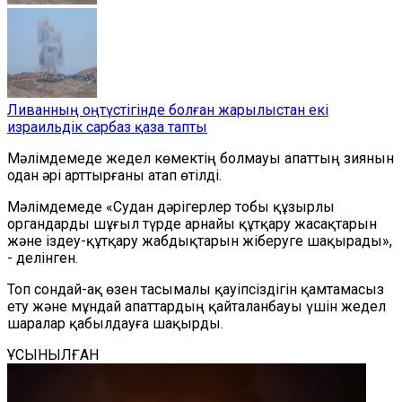
Ливанның оңтүстігінде болған жарылыстан екі
израильдік сарбаз қаза тапты
Мәлімдемеде жедел көмектің болмауы апаттың зиянын
одан әрі арттырғаны атап өтілді.
Мәлімдемеде «Судан дәрігерлер тобы құзырлы
органдарды шұғыл түрде арнайы құтқару жасақтарын
және іздеу-құтқару жабдықтарын жіберуге шақырады»,
- делінген.
Топ сондай-ақ өзен тасымалы қауіпсіздігін қамтамасыз
ету және мұндай апаттардың қайталанбауы үшін жедел
шаралар қабылдауға шақырды.
ҰСЫНЫЛҒАН