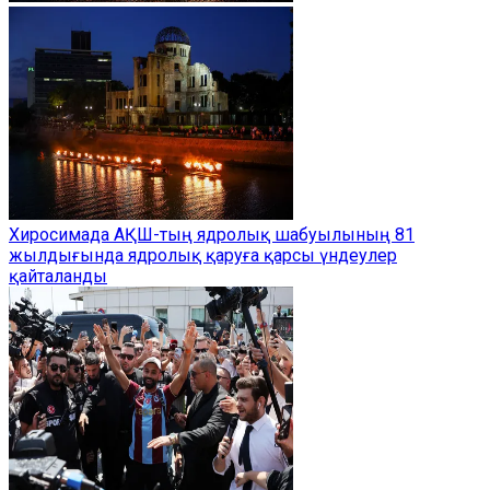
Хиросимада АҚШ-тың ядролық шабуылының 81
жылдығында ядролық қаруға қарсы үндеулер
қайталанды