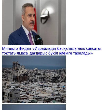
Министр Фидан: «Израильдің басқыншылық саясаты
тоқтатылмаса, дағдарыс бүкіл әлемге таралады»