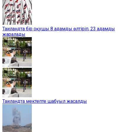
Таиландта бір оқушы 8 адамды өлтіріп, 23 адамды
жаралады
Таиландта мектепте шабуыл жасалды