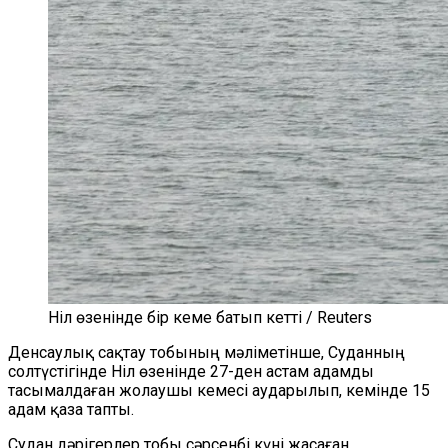
Ніл өзенінде бір кеме батып кетті / Reuters
Денсаулық сақтау тобының мәліметінше, Суданның
солтүстігінде Ніл өзенінде 27-ден астам адамды
тасымалдаған жолаушы кемесі аударылып, кемінде 15
адам қаза тапты.
Судан дәрігерлер тобы сәрсенбі күні жасаған