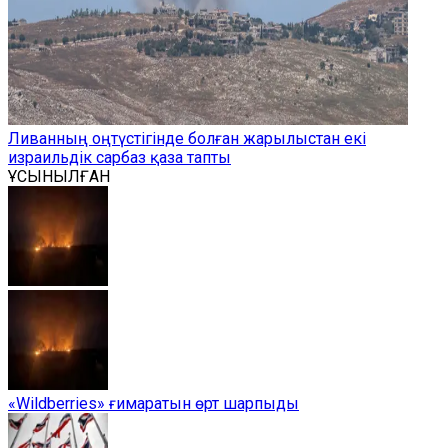
Ливанның оңтүстігінде болған жарылыстан екі
израильдік сарбаз қаза тапты
ҰСЫНЫЛҒАН
«Wildberries» ғимаратын өрт шарпыды