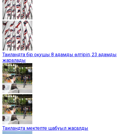
Таиландта бір оқушы 8 адамды өлтіріп, 23 адамды
жаралады
Таиландта мектепте шабуыл жасалды