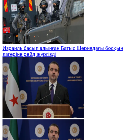
Израиль басып алынған Батыс Шериядағы босқын
лагеріне рейд жүргізді