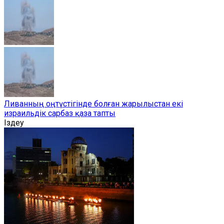
Ливанның оңтүстігінде болған жарылыстан екі
израильдік сарбаз қаза тапты
Іздеу