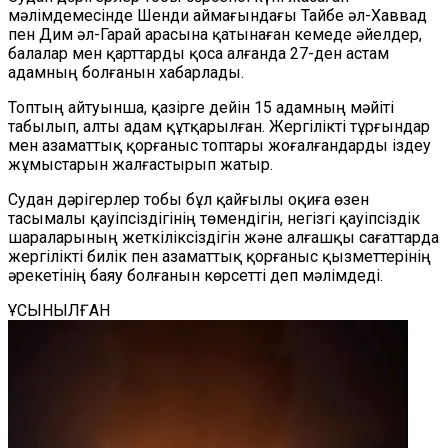
мәлімдемесінде Шенди аймағындағы Тайбе әл-Хаввад
пен Дим әл-Гарай арасына қатынаған кемеде әйелдер,
балалар мен қарттарды қоса алғанда 27-ден астам
адамның болғанын хабарлады.
Топтың айтуынша, қазірге дейін 15 адамның мәйіті
табылып, алты адам құтқарылған. Жергілікті тұрғындар
мен азаматтық қорғаныс топтары жоғалғандарды іздеу
жұмыстарын жалғастырып жатыр.
Судан дәрігерлер тобы бұл қайғылы оқиға өзен
тасымалы қауіпсіздігінің төмендігін, негізгі қауіпсіздік
шараларының жеткіліксіздігін және алғашқы сағаттарда
жергілікті билік пен азаматтық қорғаныс қызметтерінің
әрекетінің баяу болғанын көрсетті деп мәлімдеді.
ҰСЫНЫЛҒАН