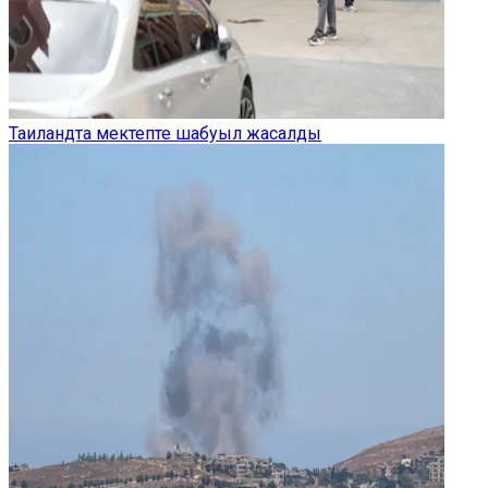
Таиландта мектепте шабуыл жасалды