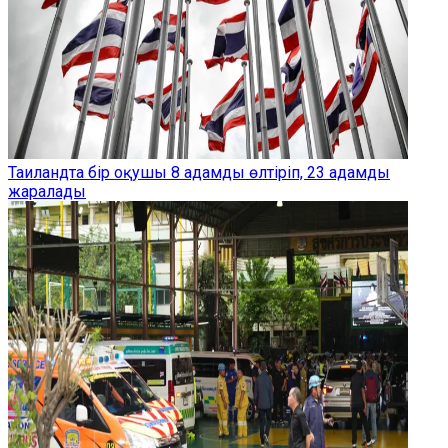
Таиландта бір оқушы 8 адамды өлтіріп, 23 адамды
жаралады