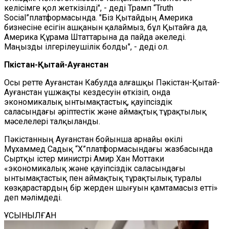
келісімге қол жеткізілді", - деді Трамп “Truth
Social”платформасында. "Біз Қытайдың Америка
бизнесіне есігін ашқанын қалаймыз, бұл Қытайға да,
Америка Құрама Штаттарына да пайда әкеледі.
Маңызды ілгерілеушілік болды", - деді ол.
Пәкістан-Қытай-Ауғанстан
Осы ретте Ауғанстан Кабулда алғашқы Пәкістан-Қытай-
Ауғанстан үшжақты кездесуін өткізіп, онда
экономикалық ынтымақтастық, қауіпсіздік
саласындағы әріптестік және аймақтық тұрақтылық
мәселелері талқыланды.
Пәкістанның Ауғанстан бойынша арнайы өкілі
Мұхаммед Садық “X”платформасындағы жазбасында
Сыртқы істер министрі Амир Хан Моттаки
«экономикалық және қауіпсіздік саласындағы
ынтымақтастық пен аймақтық тұрақтылық туралы
көзқарастардың бір жерден шығуын қамтамасыз етті»
деп мәлімдеді.
ҰСЫНЫЛҒАН