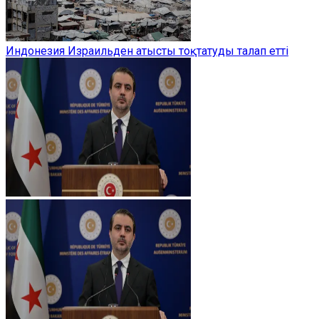
Индонезия Израильден атысты тоқтатуды талап етті