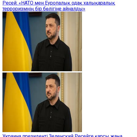
Ресей: «НАТО мен Еуропалық одақ халықаралық
терроризмнің бір бөлігіне айналды»
Украина президенті Зеленский Ресейге қарсы жаңа