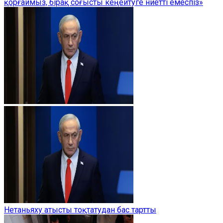
қорғаймыз, бірақ соғысты кеңейтуге ниетті емеспіз»
Нетаньяху атысты тоқтатудан бас тартты