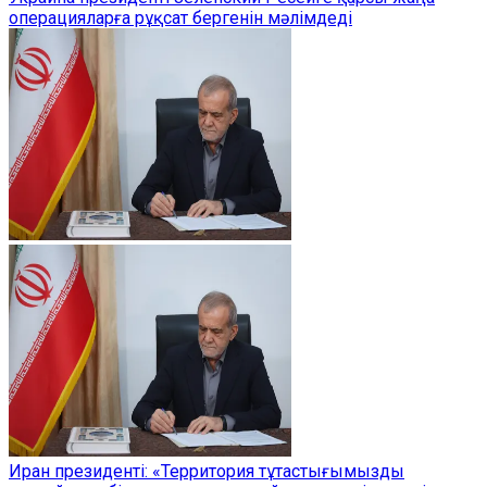
операцияларға рұқсат бергенін мәлімдеді
Иран президенті: «Территория тұтастығымызды