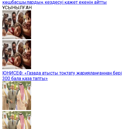
көшбасшылардың кездесуі қажет екенін айтты
ҰСЫНЫЛҒАН
ЮНИСЕФ: «Газада атысты тоқтату жарияланғаннан бері
300 бала қаза тапты»