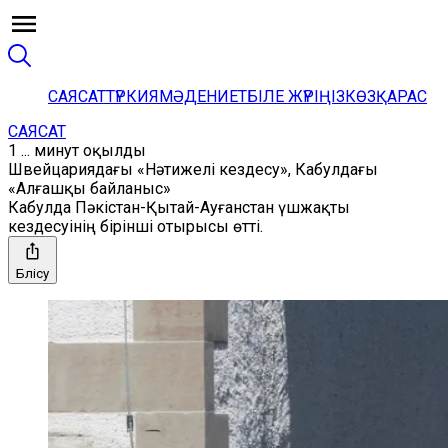
САЯСАТ
ТҮРКИЯ
МӘДЕНИЕТ
БІЛЕ ЖҮРІҢІЗ
КӨЗҚАРАС
САЯСАТ
1 ... минут оқылды
Швейцариядағы «Нәтижелі кездесу», Кабулдағы
«Алғашқы байланыс»
Кабулда Пәкістан-Қытай-Ауғанстан үшжақты
кездесуінің бірінші отырысы өтті.
Бөлісу