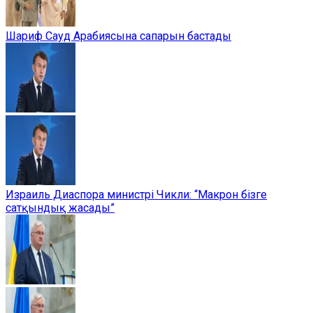
Шариф Сауд Арабиясына сапарын бастады
Израиль Диаспора министрі Чикли: “Макрон бізге
сатқындық жасады”