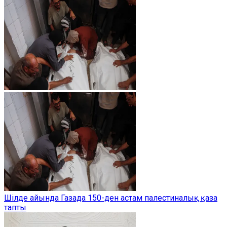
Шілде айында Газада 150-ден астам палестиналық қаза
тапты