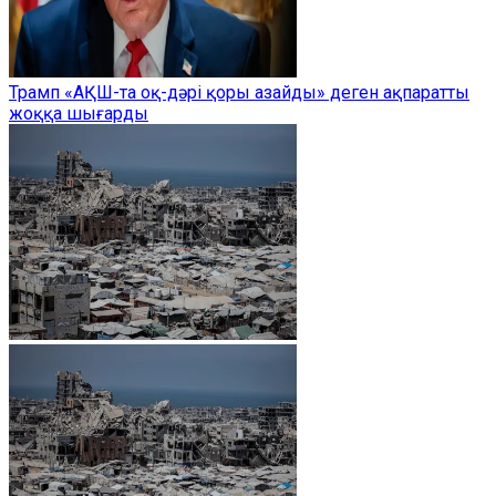
Трамп «АҚШ-та оқ-дәрі қоры азайды» деген ақпаратты
жоққа шығарды