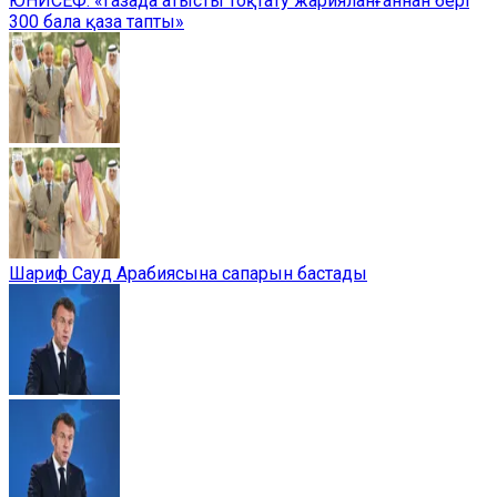
ЮНИСЕФ: «Газада атысты тоқтату жарияланғаннан бері
300 бала қаза тапты»
Шариф Сауд Арабиясына сапарын бастады