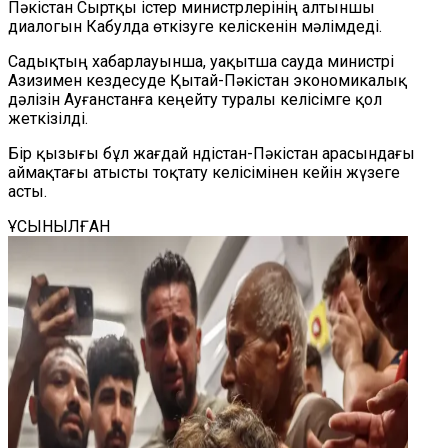
Пәкістан Сыртқы істер министрлерінің алтыншы
диалогын Кабулда өткізуге келіскенін мәлімдеді.
Садықтың хабарлауынша, уақытша сауда министрі
Азизимен кездесуде Қытай-Пәкістан экономикалық
дәлізін Ауғанстанға кеңейту туралы келісімге қол
жеткізілді.
Бір қызығы бұл жағдай Үндістан-Пәкістан арасындағы
аймақтағы атысты тоқтату келісімінен кейін жүзеге
асты.
ҰСЫНЫЛҒАН