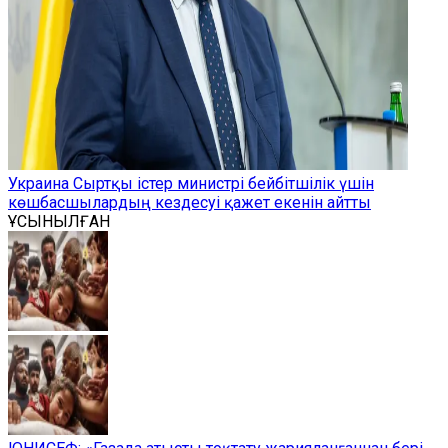
Украина Сыртқы істер министрі бейбітшілік үшін
көшбасшылардың кездесуі қажет екенін айтты
ҰСЫНЫЛҒАН