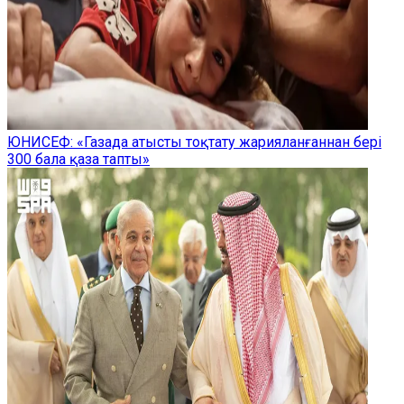
ЮНИСЕФ: «Газада атысты тоқтату жарияланғаннан бері
300 бала қаза тапты»