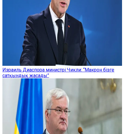
Израиль Диаспора министрі Чикли: “Макрон бізге
сатқындық жасады”