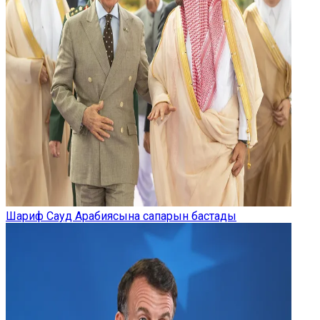
Шариф Сауд Арабиясына сапарын бастады