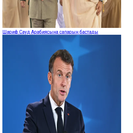
Шариф Сауд Арабиясына сапарын бастады