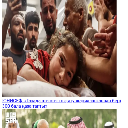
ЮНИСЕФ: «Газада атысты тоқтату жарияланғаннан бері
300 бала қаза тапты»