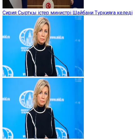
Сирия Сыртқы істер министрі Шайбани Түркияға келеді