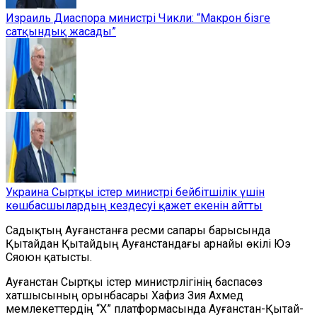
Израиль Диаспора министрі Чикли: “Макрон бізге
сатқындық жасады”
Украина Сыртқы істер министрі бейбітшілік үшін
көшбасшылардың кездесуі қажет екенін айтты
Садықтың Ауғанстанға ресми сапары барысында
Қытайдан Қытайдың Ауғанстандағы арнайы өкілі Юэ
Сяоюн қатысты.
Ауғанстан Сыртқы істер министрлігінің баспасөз
хатшысының орынбасары Хафиз Зия Ахмед
мемлекеттердің “X” платформасында Ауғанстан-Қытай-