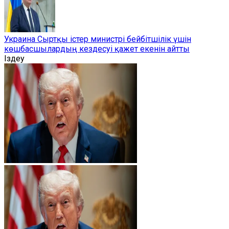
Украина Сыртқы істер министрі бейбітшілік үшін
көшбасшылардың кездесуі қажет екенін айтты
Іздеу