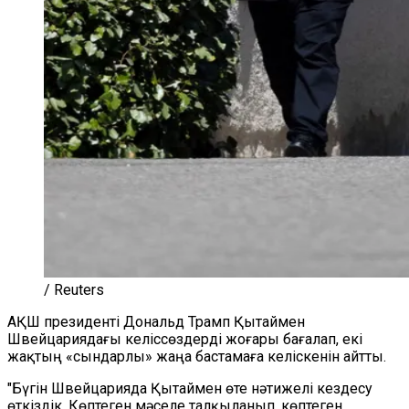
/ Reuters
АҚШ президенті Дональд Трамп Қытаймен
Швейцариядағы келіссөздерді жоғары бағалап, екі
жақтың «сындарлы» жаңа бастамаға келіскенін айтты.
"Бүгін Швейцарияда Қытаймен өте нәтижелі кездесу
өткіздік. Көптеген мәселе талқыланып, көптеген