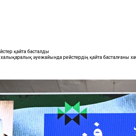
стер қайта басталды
алықаралық әуежайында рейстердің қайта басталғаны ха