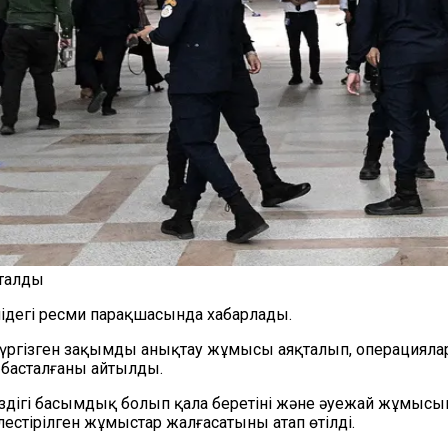
сталды
лідегі ресми парақшасында хабарлады.
үргізген зақымды анықтау жұмысы аяқталып, операциялард
 басталғаны айтылды.
ігі басымдық болып қала беретіні және әуежай жұмысының
естірілген жұмыстар жалғасатыны атап өтілді.