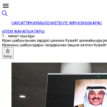
САЯСАТ
ТҮРКИЯ
МӘДЕНИЕТ
БІЛЕ ЖҮРІҢІЗ
КӨЗҚАРАС
ӘЛЕМ ЖАҢАЛЫҚТАРЫ
1 ... минут оқылды
Иран шабуылынан зардап шеккен Кувейт әуежайында рей
Иранның шабуылдары салдарынан зақым келген Кувейт х
Бөлісу