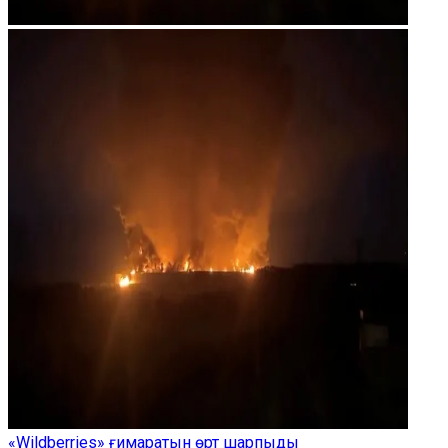
«Wildberries» ғимаратын өрт шарпыды