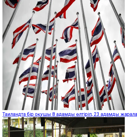
Таиландта бір оқушы 8 адамды өлтіріп, 23 адамды жарал