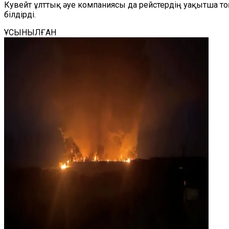
Кувейт ұлттық әуе компаниясы да рейстердің уақытша т
білдірді.
ҰСЫНЫЛҒАН