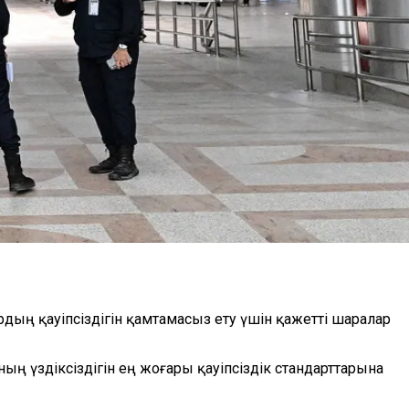
ың қауіпсіздігін қамтамасыз ету үшін қажетті шаралар
 үздіксіздігін ең жоғары қауіпсіздік стандарттарына