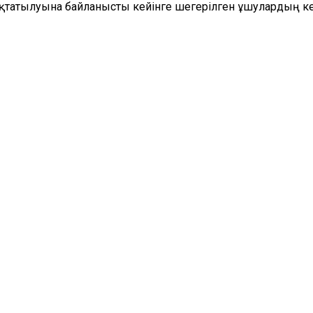
оқтатылуына байланысты кейінге шегерілген ұшулардың к