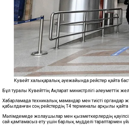
Кувейт халықаралық әуежайында рейстер қайта ба
Бұл туралы Кувейттің Ақпарат министрлігі әлеуметтік же
Хабарламада техникалық мамандар мен тиісті органдар ж
қабылданған соң рейстердің T4 терминалы арқылы қайта
Мәлімдемеде жолаушылар мен қызметкерлердің қауіпсізд
сай қамтамасыз ету үшін барлық мүдделі тараптармен үйл