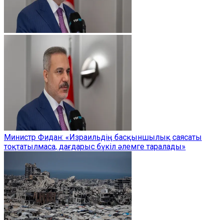
Министр Фидан: «Израильдің басқыншылық саясаты
тоқтатылмаса, дағдарыс бүкіл әлемге таралады»