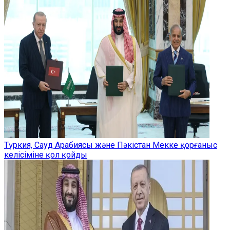
Түркия, Сауд Арабиясы және Пәкістан Мекке қорғаныс
келісіміне қол қойды