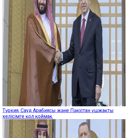
Түркия, Сауд Арабиясы және Пәкістан үшжақты
келісімге қол қоймақ