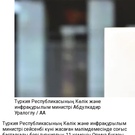
Түркия Республикасының Көлік және
инфрақұрылым министрі Абдулкадир
Уралоглу / AA
Түркия Республикасының Көлік және инфрақұрылым
министрі сейсенбі күні жасаған мәлімдемесінде соғыс
басталғалы бері түркиялық 11 кеменің Ормуз бұғазы