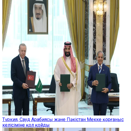
Түркия, Сауд Арабиясы және Пәкістан Мекке қорғаныс
келісіміне қол қойды