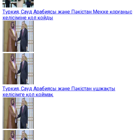
Түркия, Сауд Арабиясы және Пәкістан Мекке қорғаныс
келісіміне қол қойды
Түркия, Сауд Арабиясы және Пәкістан үшжақты
келісімге қол қоймақ