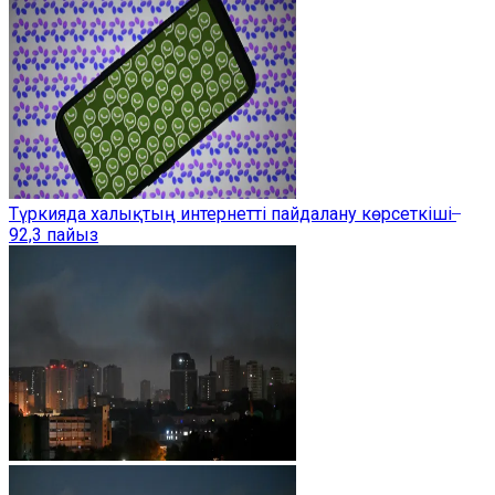
Түркияда халықтың интернетті пайдалану көрсеткіші ̶
92,3 пайыз