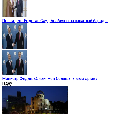
Президент Ердоған Сауд Арабиясына сапарлай барады
Министр Фидан: «Сириямен болашағымыз ортақ»
Іздеу