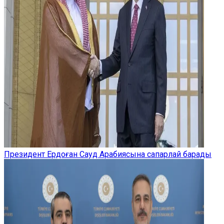
Президент Ердоған Сауд Арабиясына сапарлай барады