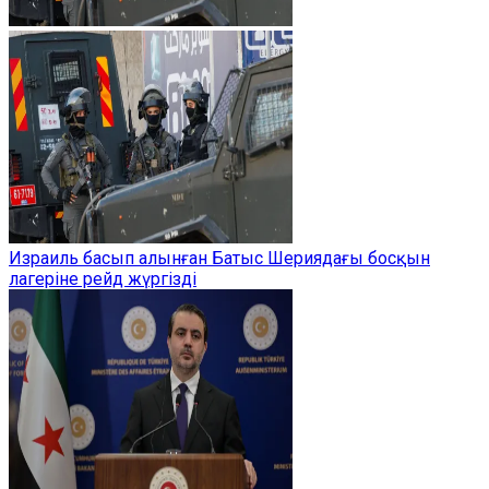
Израиль басып алынған Батыс Шериядағы босқын
лагеріне рейд жүргізді