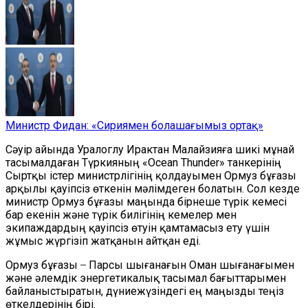
Министр Фидан: «Сириямен болашағымыз ортақ»
Сәуір айында Уралоглу Ирактан Малайзияға шикі мұнай
тасымалдаған Түркияның «Ocean Thunder» танкерінің
Сыртқы істер министрлігінің қолдауымен Ормуз бұғазы
арқылы қауіпсіз өткенін мәлімдеген болатын. Сол кезде
министр Ормуз бұғазы маңында бірнеше түрік кемесі
бар екенін және түрік билігінің кемелер мен
экипаждардың қауіпсіз өтуін қамтамасыз ету үшін
жұмыс жүргізіп жатқанын айтқан еді.
Ормуз бұғазы ̶ Парсы шығанағын Оман шығанағымен
және әлемдік энергетикалық тасымал бағыттарымен
байланыстыратын, дүниежүзіндегі ең маңызды теңіз
өткелдерінің бірі.