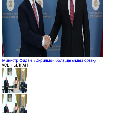
Министр Фидан: «Сириямен болашағымыз ортақ»
ҰСЫНЫЛҒАН