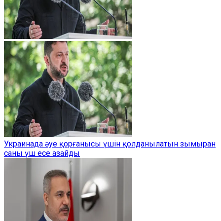
Украинада әуе қорғанысы үшін қолданылатын зымыран
саны үш есе азайды