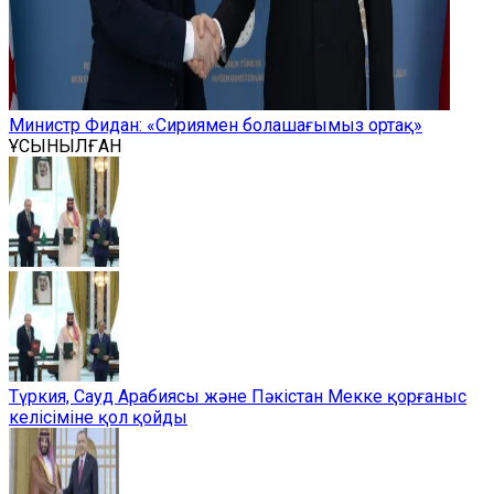
Министр Фидан: «Сириямен болашағымыз ортақ»
ҰСЫНЫЛҒАН
Түркия, Сауд Арабиясы және Пәкістан Мекке қорғаныс
келісіміне қол қойды