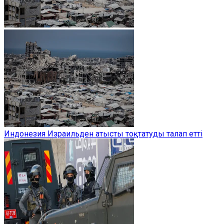
Индонезия Израильден атысты тоқтатуды талап етті