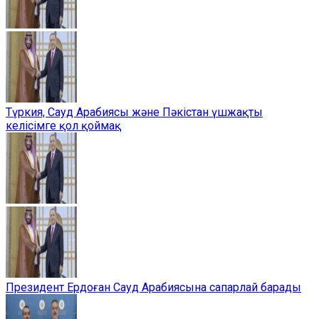
Түркия, Сауд Арабиясы және Пәкістан үшжақты
келісімге қол қоймақ
Президент Ердоған Сауд Арабиясына сапарлай барады