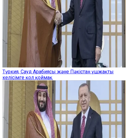
Түркия, Сауд Арабиясы және Пәкістан үшжақты
келісімге қол қоймақ