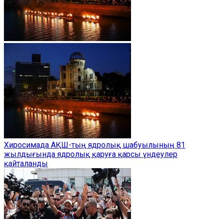
Хиросимада АҚШ-тың ядролық шабуылының 81
жылдығында ядролық қаруға қарсы үндеулер
қайталанды