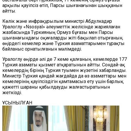
арқылы қауіпсіз өтіп, Парсы шығанағынан шыққанын
айтты.
Көлік және инфрақұрылым министрі Абдулкадир
Уралоглу «Nsosyal» әлеуметтік желісінде жариялаған
жазбасында Түркияның Ормуз бұғазы мен Парсы
шығанағындағы оқиғаларды жіті бақылап отырғанын,
өңірдегі кемелер және Түркия азаматтарымен тұрақты
байланыс орнатылғанын мәлімдеді.
Уралоглу өңірде әлі де 7 кеме қалғанын, кемелерде 177
Түркия азаматы қызмет атқаратынын айтты. Сондай-ақ
кемелердің бірінің Түркия туымен жүзетіні хабарланды.
Министр Түркия қандай жағдайда да өз азаматтары мен
кемелерінің қауіпсіздігін қамтамасыз ету үшін барлық
қажетті шараны қабылдауды жалғастыратынын
жеткізді.
ҰСЫНЫЛҒАН