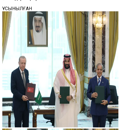
ҰСЫНЫЛҒАН