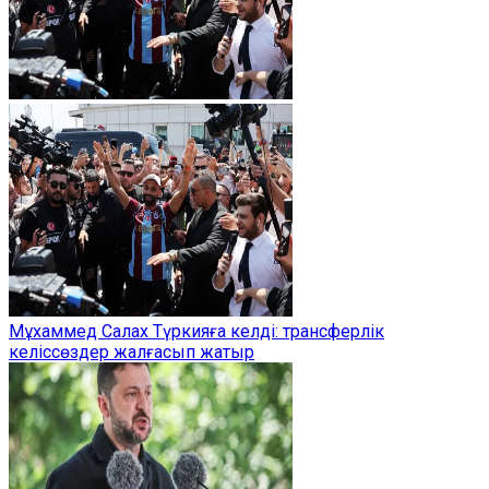
Мұхаммед Салах Түркияға келді: трансферлік
келіссөздер жалғасып жатыр