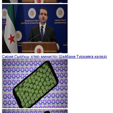
Сирия Сыртқы істер министрі Шайбани Түркияға келеді