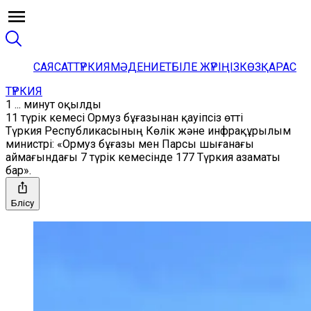
САЯСАТ
ТҮРКИЯ
МӘДЕНИЕТ
БІЛЕ ЖҮРІҢІЗ
КӨЗҚАРАС
ТҮРКИЯ
1 ... минут оқылды
11 түрік кемесі Ормуз бұғазынан қауіпсіз өтті
Түркия Республикасының Көлік және инфрақұрылым
министрі: «Ормуз бұғазы мен Парсы шығанағы
аймағындағы 7 түрік кемесінде 177 Түркия азаматы
бар».
Бөлісу