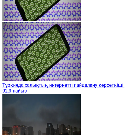
Түркияда халықтың интернетті пайдалану көрсеткіші ̶
92,3 пайыз