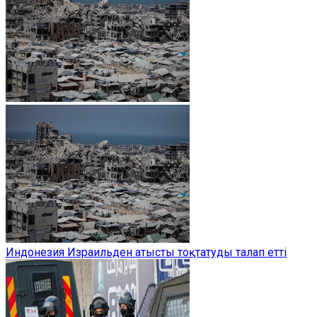
Индонезия Израильден атысты тоқтатуды талап етті