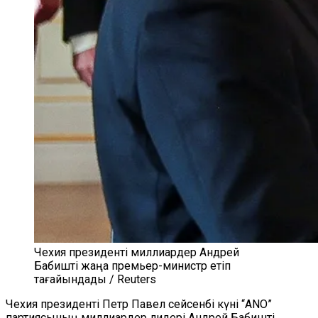
Чехия президенті миллиардер Андрей
Бабишті жаңа премьер-министр етіп
тағайындады / Reuters
Чехия президенті Петр Павел сейсенбі күні “ANO”
партиясының миллиардер лидері Андрей Бабишті