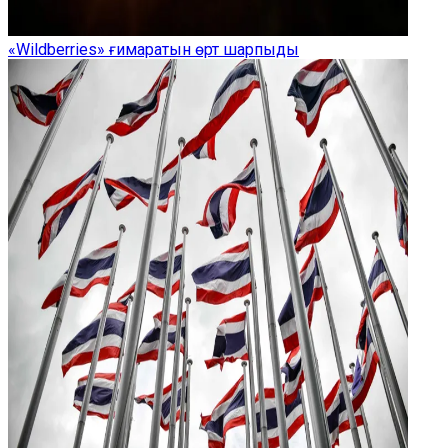
«Wildberries» ғимаратын өрт шарпыды