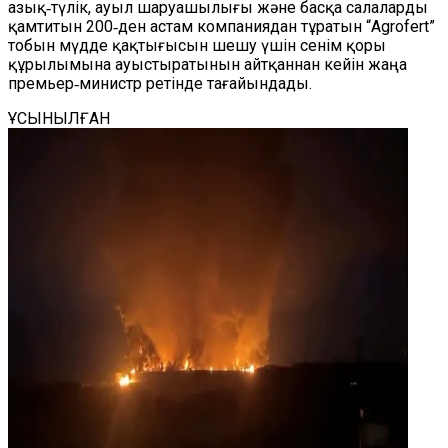
азық‑түлік, ауыл шаруашылығы және басқа салаларды
қамтитын 200‑ден астам компаниядан тұратын “Agrofert”
тобын мүдде қақтығысын шешу үшін сенім қоры
құрылымына ауыстыратынын айтқаннан кейін жаңа
премьер‑министр ретінде тағайындады.
ҰСЫНЫЛҒАН