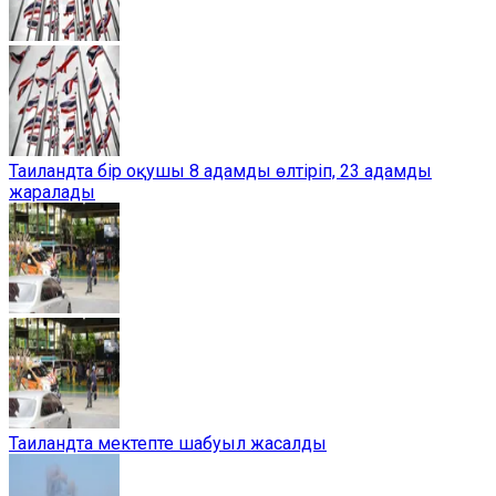
Таиландта бір оқушы 8 адамды өлтіріп, 23 адамды
жаралады
Таиландта мектепте шабуыл жасалды