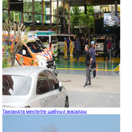
Таиландта мектепте шабуыл жасалды