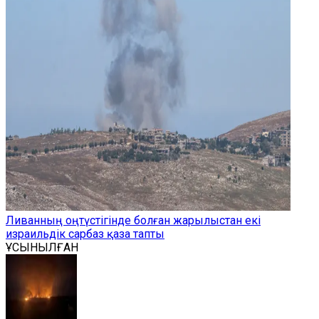
Ливанның оңтүстігінде болған жарылыстан екі
израильдік сарбаз қаза тапты
ҰСЫНЫЛҒАН