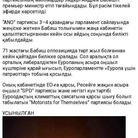
премьер-министр етіп тағайындады. Бұл рәсім тікелей
эфирде көрсетілді.
“ANO” партиясы 3–4 қазандағы парламент сайлауында
жеңіске жеткен Бабиш толығымен жаңа кабинетін
қалыптастырғаннан кейін осы айдың соңында билікті
қабылдайды.
71 жастағы Бабиш оппозицияда төрт жыл болғаннан
кейін қайтадан билікке оралады. Сол аралықта ол
орталық либералдіктен Еуропаның асыра оңшыл
күштеріне қарай ығысып, Еуропарламентте «Еуропа үшін
патриоттар» тобына қосылды.
Оның кабинетінде ЕО‑ға қарсы, Ресейге жақын асыра
оңшыл “SPD” партиясы және негізгі күн тәртібі
Еуроодақтың климаттық саясатына қарсы шығу болып
табылатын “Motorists for Themselves” партиясы болады.
ҰСЫНЫЛҒАН