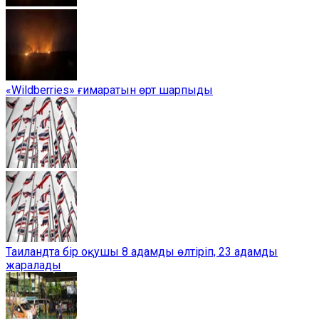
«Wildberries» ғимаратын өрт шарпыды
Таиландта бір оқушы 8 адамды өлтіріп, 23 адамды
жаралады