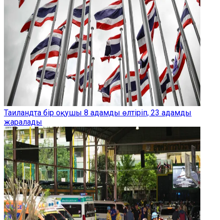
Таиландта бір оқушы 8 адамды өлтіріп, 23 адамды
жаралады