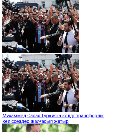
Мұхаммед Салах Түркияға келді: трансферлік
келіссөздер жалғасып жатыр