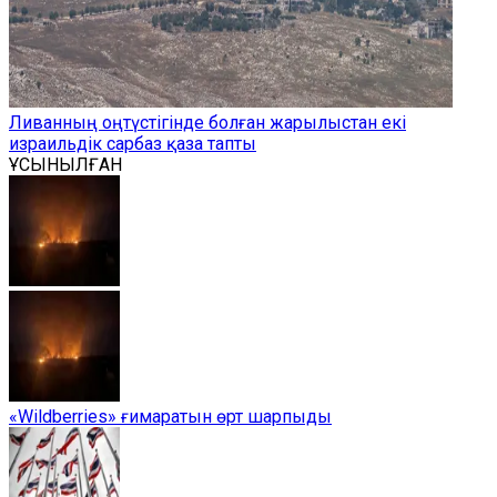
Ливанның оңтүстігінде болған жарылыстан екі
израильдік сарбаз қаза тапты
ҰСЫНЫЛҒАН
«Wildberries» ғимаратын өрт шарпыды