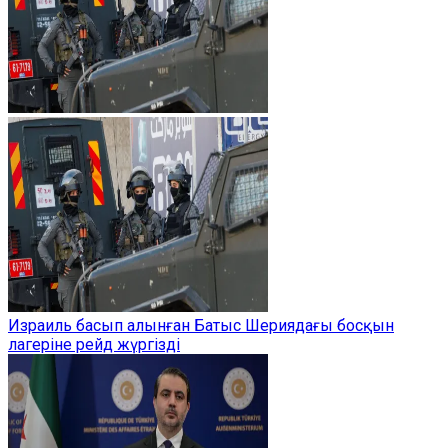
Израиль басып алынған Батыс Шериядағы босқын
лагеріне рейд жүргізді