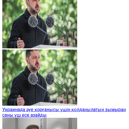
Украинада әуе қорғанысы үшін қолданылатын зымыран
саны үш есе азайды