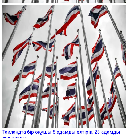
Таиландта бір оқушы 8 адамды өлтіріп, 23 адамды
жаралады