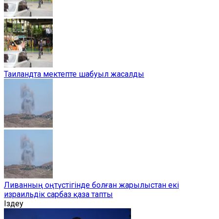
Таиландта мектепте шабуыл жасалды
Ливанның оңтүстігінде болған жарылыстан екі
израильдік сарбаз қаза тапты
Іздеу