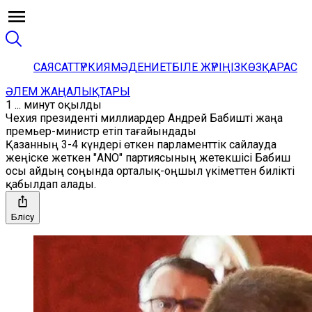
САЯСАТ
ТҮРКИЯ
МӘДЕНИЕТ
БІЛЕ ЖҮРІҢІЗ
КӨЗҚАРАС
ӘЛЕМ ЖАҢАЛЫҚТАРЫ
1 ... минут оқылды
Чехия президенті миллиардер Андрей Бабишті жаңа
премьер-министр етіп тағайындады
Қазанның 3-4 күндері өткен парламенттік сайлауда
жеңіске жеткен "ANO" партиясының жетекшісі Бабиш
осы айдың соңында орталық-оңшыл үкіметтен билікті
қабылдап алады.
Бөлісу