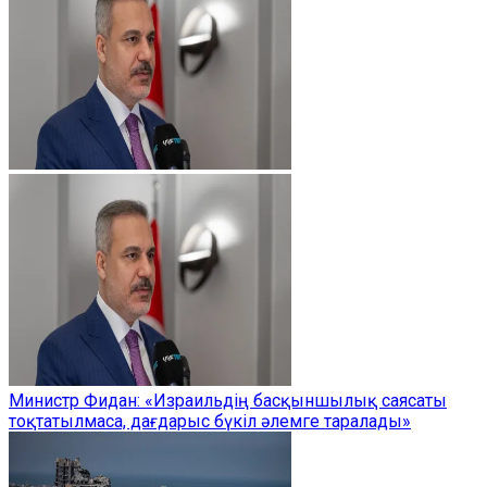
Министр Фидан: «Израильдің басқыншылық саясаты
тоқтатылмаса, дағдарыс бүкіл әлемге таралады»