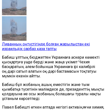
Ливанның оңтүстігінде болған жарылыстан екі
израильдік сарбаз қаза тапты
Бабиш ұлттық бюджеттен Украинаға әскери көмекті
қысқартуға уәде берді және жаңа үкімет Чехия
басқаратын, әлем бойынша Украинаға ірі калибрлі
оқ‑дәрі сатып алатын оқ‑дәрі бастамасын тоқтатуы
мүмкін екенін айтты.
Бабиш бұл жобаның ашық еместігін және тым
қымбатқа түсетінін мәлімдесе де, президенттің мықты
қолдауына ие осы жобаның болашағы туралы нақты
ұстаным көрсетпеді.
Павел Бабишті өткен аптада негізгі активін,яғни химия,