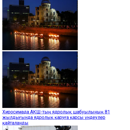
Хиросимада АҚШ-тың ядролық шабуылының 81
жылдығында ядролық қаруға қарсы үндеулер
қайталанды