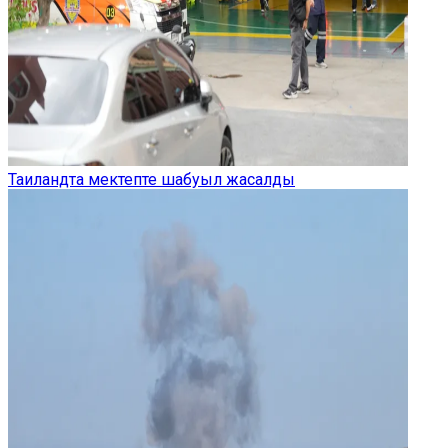
Таиландта мектепте шабуыл жасалды