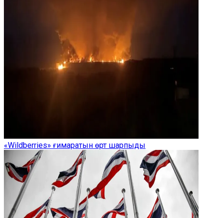
«Wildberries» ғимаратын өрт шарпыды