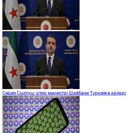
Сирия Сыртқы істер министрі Шайбани Түркияға келеді