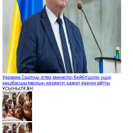
Украина Сыртқы істер министрі бейбітшілік үшін
көшбасшылардың кездесуі қажет екенін айтты
ҰСЫНЫЛҒАН