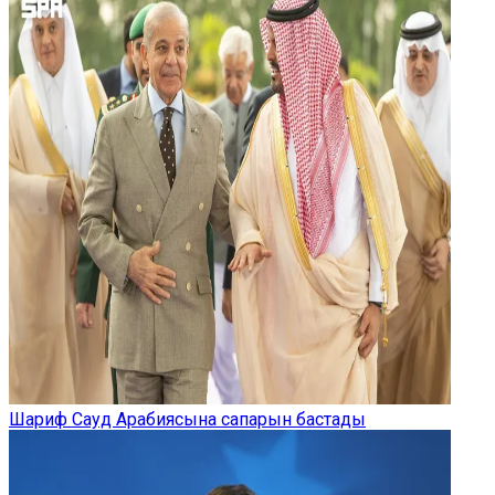
Шариф Сауд Арабиясына сапарын бастады