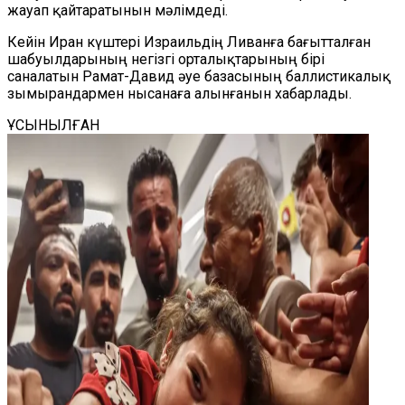
жауап қайтаратынын мәлімдеді.
Кейін Иран күштері Израильдің Ливанға бағытталған
шабуылдарының негізгі орталықтарының бірі
саналатын Рамат-Давид әуе базасының баллистикалық
зымырандармен нысанаға алынғанын хабарлады.
ҰСЫНЫЛҒАН