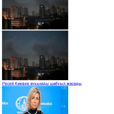
Ресей Киевке ауқымды шабуыл жасады