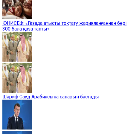
ЮНИСЕФ: «Газада атысты тоқтату жарияланғаннан бері
300 бала қаза тапты»
Шариф Сауд Арабиясына сапарын бастады