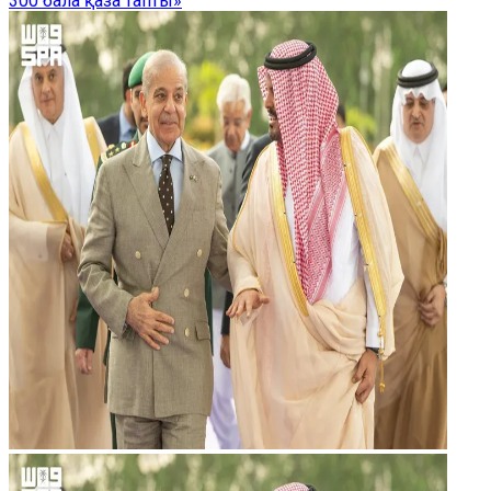
300 бала қаза тапты»