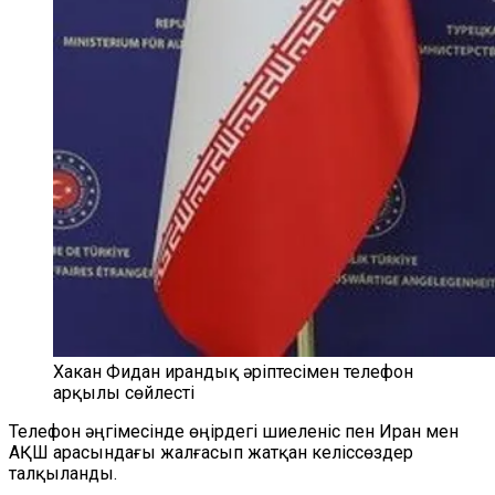
Хакан Фидан ирандық әріптесімен телефон
арқылы сөйлесті
Телефон әңгімесінде өңірдегі шиеленіс пен Иран мен
АҚШ арасындағы жалғасып жатқан келіссөздер
талқыланды.