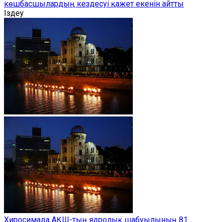
көшбасшылардың кездесуі қажет екенін айтты
Іздеу
Хиросимада АҚШ-тың ядролық шабуылының 81