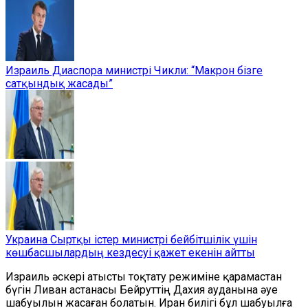
Израиль Диаспора министрі Чикли: “Макрон бізге
сатқындық жасады”
Украина Сыртқы істер министрі бейбітшілік үшін
көшбасшылардың кездесуі қажет екенін айтты
Израиль әскері атысты тоқтату режиміне қарамастан
бүгін Ливан астанасы Бейруттің Дахия ауданына әуе
шабуылын жасаған болатын. Иран билігі бұл шабуылға