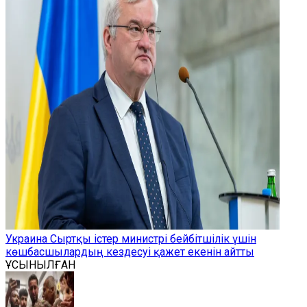
Украина Сыртқы істер министрі бейбітшілік үшін
көшбасшылардың кездесуі қажет екенін айтты
ҰСЫНЫЛҒАН