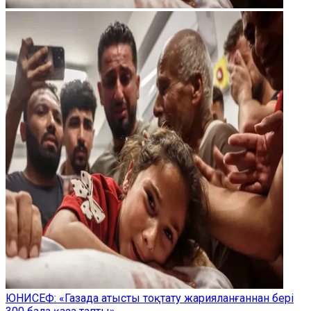
ЮНИСЕФ: «Газада атысты тоқтату жарияланғаннан бері