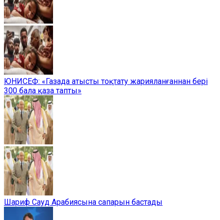
ЮНИСЕФ: «Газада атысты тоқтату жарияланғаннан бері
300 бала қаза тапты»
Шариф Сауд Арабиясына сапарын бастады