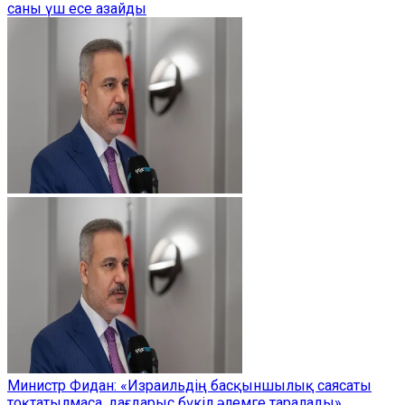
саны үш есе азайды
Министр Фидан: «Израильдің басқыншылық саясаты
тоқтатылмаса, дағдарыс бүкіл әлемге таралады»