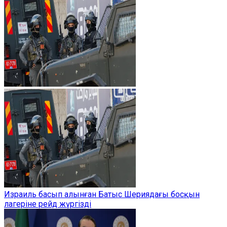
Израиль басып алынған Батыс Шериядағы босқын
лагеріне рейд жүргізді