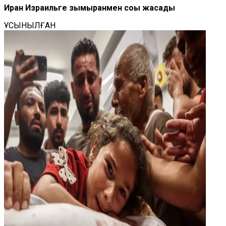
Иран Израильге зымыранмен соққы жасады
ҰСЫНЫЛҒАН