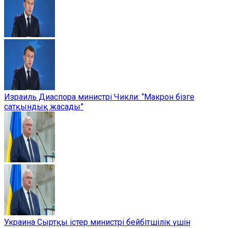
Израиль Диаспора министрі Чикли: “Макрон бізге
сатқындық жасады”
Украина Сыртқы істер министрі бейбітшілік үшін