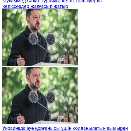
Мұхаммед Салах Түркияға келді: трансферлік
келіссөздер жалғасып жатыр
Украинада әуе қорғанысы үшін қолданылатын зымыран