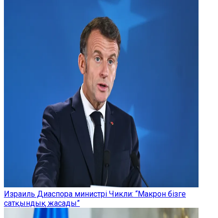
Израиль Диаспора министрі Чикли: “Макрон бізге
сатқындық жасады”