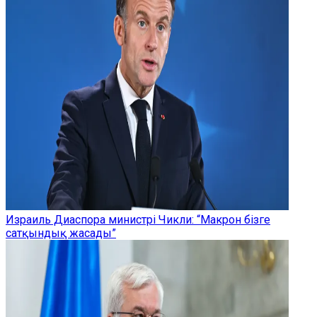
Израиль Диаспора министрі Чикли: “Макрон бізге
сатқындық жасады”