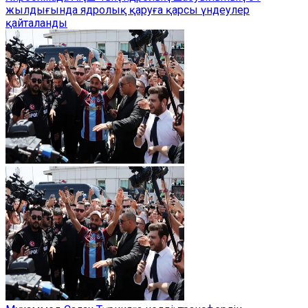
жылдығында ядролық қаруға қарсы үндеулер
қайталанды