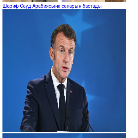
Шариф Сауд Арабиясына сапарын бастады