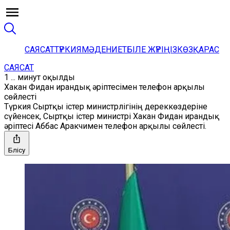
САЯСАТ
ТҮРКИЯ
МӘДЕНИЕТ
БІЛЕ ЖҮРІҢІЗ
КӨЗҚАРАС
САЯСАТ
1 ... минут оқылды
Хакан Фидан ирандық әріптесімен телефон арқылы
сөйлесті
Түркия Сыртқы істер министрлігінің дереккөздеріне
сүйенсек, Сыртқы істер министрі Хакан Фидан ирандық
әріптесі Аббас Аракчимен телефон арқылы сөйлесті.
Бөлісу