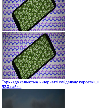
Түркияда халықтың интернетті пайдалану көрсеткіші ̶
92,3 пайыз