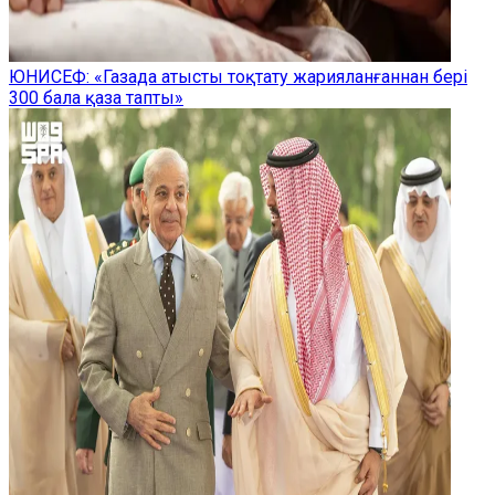
ЮНИСЕФ: «Газада атысты тоқтату жарияланғаннан бері
300 бала қаза тапты»