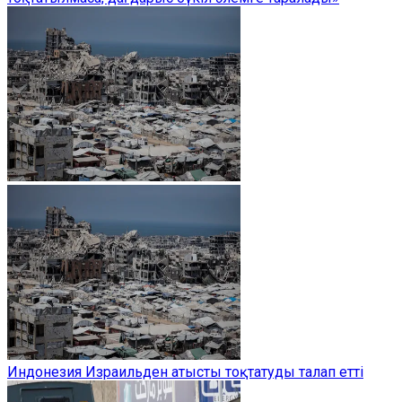
Индонезия Израильден атысты тоқтатуды талап етті