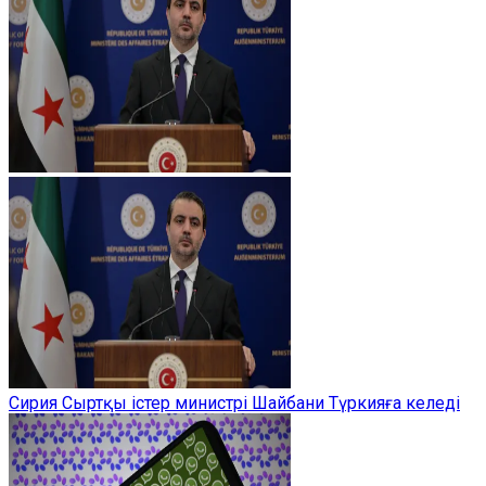
Сирия Сыртқы істер министрі Шайбани Түркияға келеді