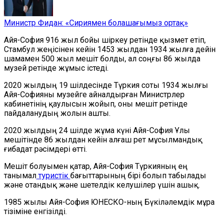
Министр Фидан: «Сириямен болашағымыз ортақ»
Айя-София 916 жыл бойы шіркеу ретінде қызмет етіп,
Стамбул жеңісінен кейін 1453 жылдан 1934 жылға дейін
шамамен 500 жыл мешіт болды, ал соңғы 86 жылда
музей ретінде жұмыс істеді.
2020 жылдың 19 шілдесінде Түркия соты 1934 жылғы
Айя-Софияны музейге айналдырған Министрлер
кабинетінің қаулысын жойып, оны мешіт ретінде
пайдаланудың жолын ашты.
2020 жылдың 24 шілде жұма күні Айя-София Ұлы
мешітінде 86 жылдан кейін алғаш рет мұсылмандық
ғибадат рәсімдері өтті.
Мешіт болуымен қатар, Айя-София Түркияның ең
танымал
туристік
бағыттарының бірі болып табылады
және отандық және шетелдік келушілер үшін ашық.
1985 жылы Айя-София ЮНЕСКО-ның Бүкіләлемдік мұра
тізіміне енгізілді.