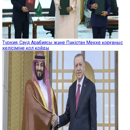
Түркия, Сауд Арабиясы және Пәкістан Мекке қорғаныс
келісіміне қол қойды