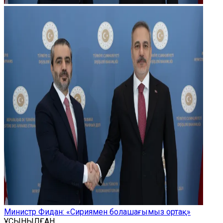
Министр Фидан: «Сириямен болашағымыз ортақ»
ҰСЫНЫЛҒАН