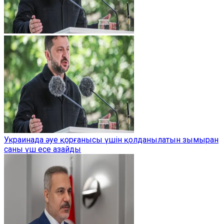
Украинада әуе қорғанысы үшін қолданылатын зымыран
саны үш есе азайды