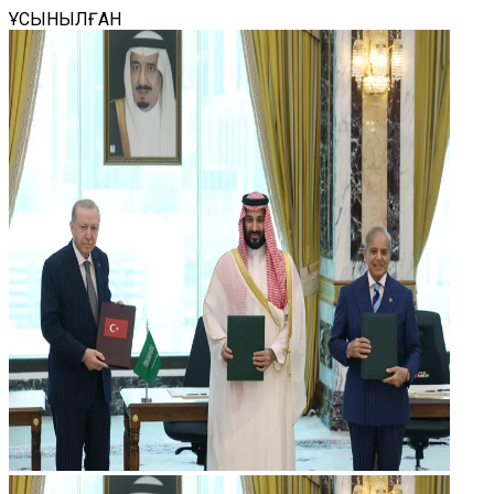
ҰСЫНЫЛҒАН