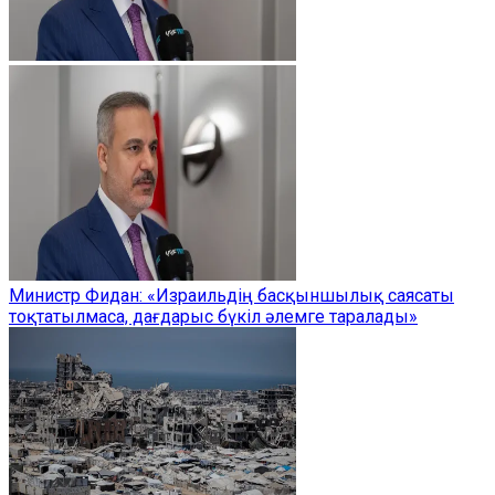
Министр Фидан: «Израильдің басқыншылық саясаты
тоқтатылмаса, дағдарыс бүкіл әлемге таралады»