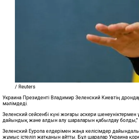
/ Reuters
Украина Президенті Владимир Зеленский Киевтің дронда
мәлімдеді.
Зеленский сейсенбі күні жоғары әскери шенеуніктермен ұ
дайындық және алдын алу шараларын қабылдау болды," - 
Зеленский Еуропа елдерімен жаңа келісімдер дайындалы
жұмыс істеліп жатқанын айтты. Бұл шаралар Украина қо