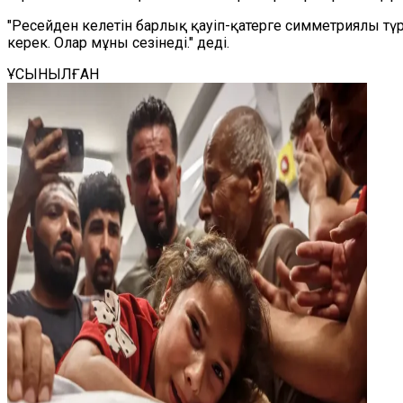
"Ресейден келетін барлық қауіп-қатерге симметриялы түрд
керек. Олар мұны сезінеді." деді.
ҰСЫНЫЛҒАН