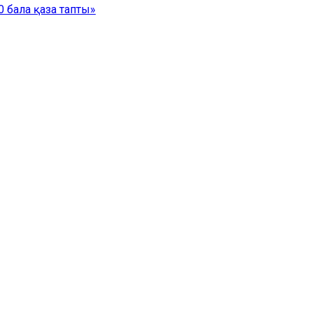
 бала қаза тапты»