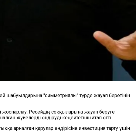
ей шабуылдарына "симметриялы" түрде жауап беретінін
зді жоспарлау, Ресейдің соққыларына жауап беруге
ан жүйелерді өндіруді кеңейтетінін атап өтті.
қа арналған қарулар өндірісіне инвестиция тарту үшін