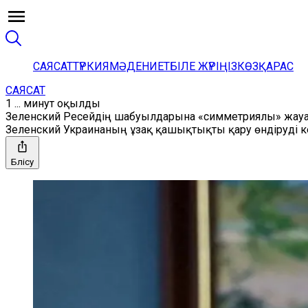
САЯСАТ
ТҮРКИЯ
МӘДЕНИЕТ
БІЛЕ ЖҮРІҢІЗ
КӨЗҚАРАС
САЯСАТ
1 ... минут оқылды
Зеленский Ресейдің шабуылдарына «симметриялы» жауап
Зеленский Украинаның ұзақ қашықтықты қару өндіруді ке
Бөлісу