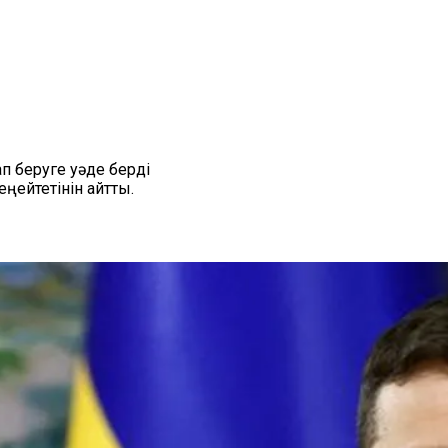
 беруге уәде берді
ңейтетінін айтты.