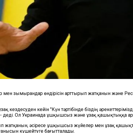
р мен зымырандар өндірісін арттырып жатқанын және Рес
зақ кездесуден кейін "Күн тәртібінде біздің әрекеттерімі
деді. Ол Украинада ұшқышсыз және ұзақ қашықтыққа арналғ
п жатқанын, әсіресе ұшқышсыз жүйелер мен ұзақ қашықтық
рғанысын күшейтуге бағытталады.