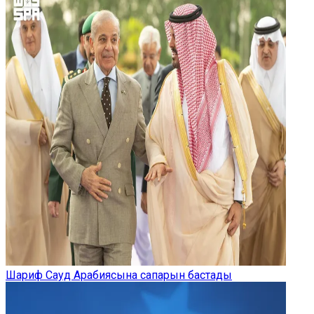
Шариф Сауд Арабиясына сапарын бастады