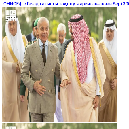
ЮНИСЕФ: «Газада атысты тоқтату жарияланғаннан бері 300