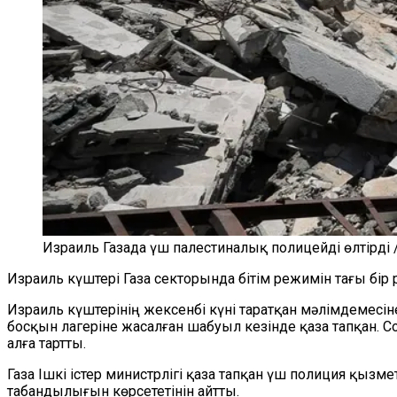
Израиль Газада үш палестиналық полицейді өлтірді /
Израиль күштері Газа секторында бітім режимін тағы бір 
Израиль күштерінің жексенбі күні таратқан мәлімдемесі
босқын лагеріне жасалған шабуыл кезінде қаза тапқан.
С
алға тартты.
Газа Ішкі істер министрлігі қаза тапқан үш полиция қыз
табандылығын көрсететінін айтты.