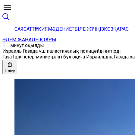
САЯСАТ
ТҮРКИЯ
МӘДЕНИЕТ
БІЛЕ ЖҮРІҢІЗ
КӨЗҚАРАС
ӘЛЕМ ЖАҢАЛЫҚТАРЫ
1 ... минут оқылды
Израиль Газада үш палестиналық полицейді өлтірді
Газа Ішкі істер министрлігі бұл оқиға Израильдің Газада 
Бөлісу