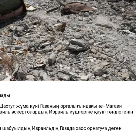
лады.
 Шахтут жұма күні Газаның орталығындағы әл-Магази
иль әскері олардың Израиль күштеріне қауіп төндіргенін
ұл шабуылдың Израильдің Газада хаос орнатуға деген