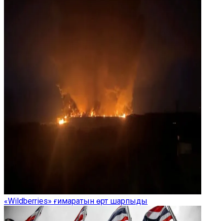
«Wildberries» ғимаратын өрт шарпыды