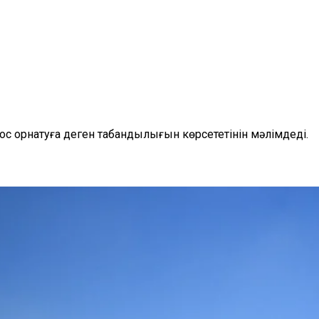
хаос орнатуға деген табандылығын көрсететінін мәлімдеді.