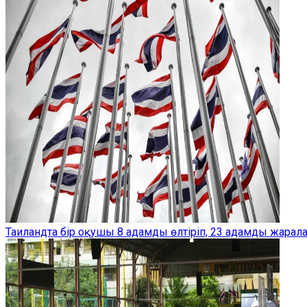
Таиландта бір оқушы 8 адамды өлтіріп, 23 адамды жарал