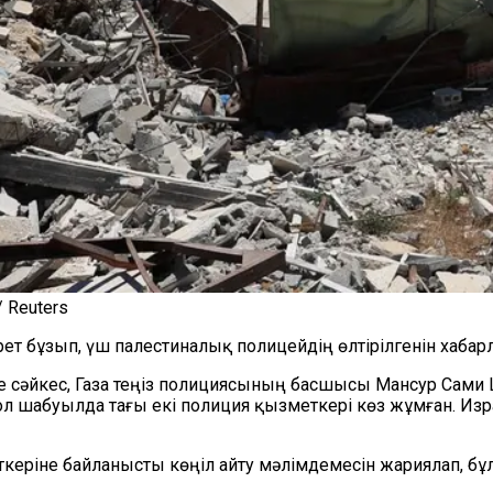
 Reuters
рет бұзып, үш палестиналық полицейдің өлтірілгенін хабар
не сәйкес, Газа теңіз полициясының басшысы Мансур Сами
ол шабуылда тағы екі полиция қызметкері көз жұмған. Изра
меткеріне байланысты көңіл айту мәлімдемесін жариялап, б