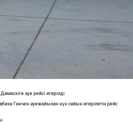
амаскіге әуе рейсі игерілді.
биха Гөкчен әуежайынан күн сайын игерілетін рейс
ы.