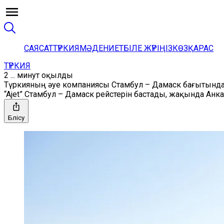
САЯСАТ
ТҮРКИЯ
МӘДЕНИЕТ
БІЛЕ ЖҮРІҢІЗ
КӨЗҚАРАС
ТҮРКИЯ
2 ... минут оқылды
Түркияның әуе компаниясы Стамбул – Дамаск бағытында
“Ajet” Стамбул – Дамаск рейстерін бастады, жақында Анк
Бөлісу