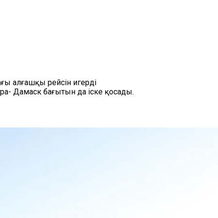
ғы алғашқы рейсін игерді
ара- Дамаск бағытын да іске қосады.