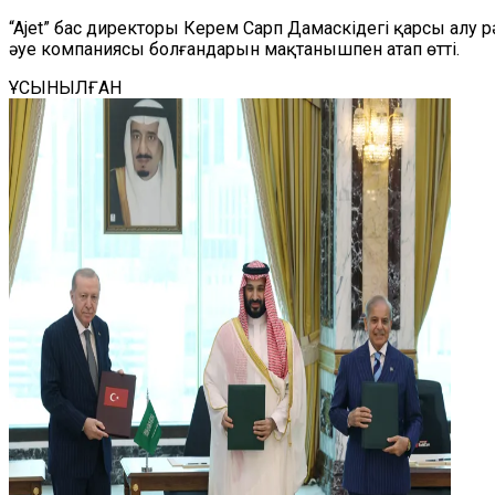
“Ajet” бас директоры Керем Сарп Дамаскідегі қарсы алу
әуе компаниясы болғандарын мақтанышпен атап өтті.
ҰСЫНЫЛҒАН