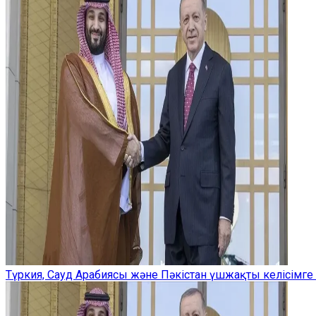
Түркия, Сауд Арабиясы және Пәкістан үшжақты келісімге