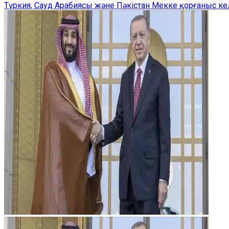
Түркия, Сауд Арабиясы және Пәкістан Мекке қорғаныс ке