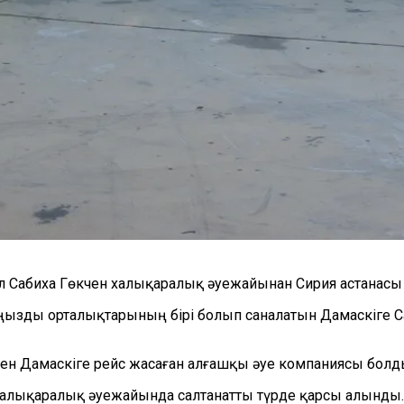
 Сабихa Гөкчен халықаралық әуежайынан Сирия астанасы Д
ызды орталықтарының бірі болып саналатын Дамаскіге Са
нен Дамаскіге рейс жасаған алғашқы әуе компаниясы болд
халықаралық әуежайында салтанатты түрде қарсы алынды.