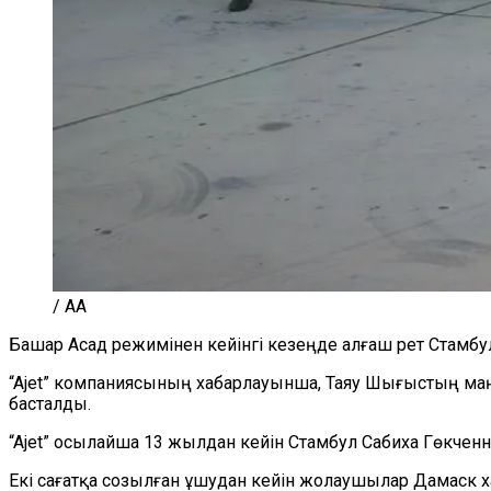
/ AA
Башар Асад режимінен кейінгі кезеңде алғаш рет Стамбул
“Ajet” компаниясының хабарлауынша, Таяу Шығыстың маң
басталды.
“Ajet” осылайша 13 жылдан кейін Стамбул Сабиха Гөкчен
Екі сағатқа созылған ұшудан кейін жолаушылар Дамаск 