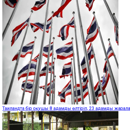
Таиландта бір оқушы 8 адамды өлтіріп, 23 адамды жарал