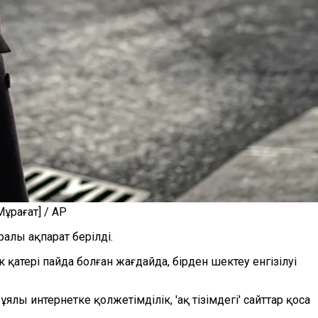
ұрағат] / AP
алы ақпарат берілді.
атері пайда болған жағдайда, бірден шектеу енгізілуі
ы интернетке қолжетімділік, 'ақ тізімдегі' сайттар қоса