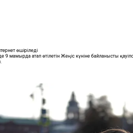
тернет өшіріледі
е 9 мамырда атап өтілетін Жеңіс күніне байланысты қауіп
.