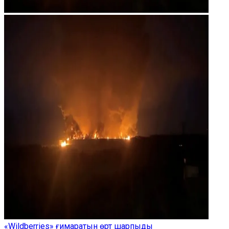
«Wildberries» ғимаратын өрт шарпыды