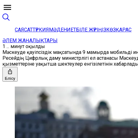
САЯСАТ
ТҮРКИЯ
МӘДЕНИЕТ
БІЛЕ ЖҮРІҢІЗ
КӨЗҚАРАС
ӘЛЕМ ЖАҢАЛЫҚТАРЫ
1 ... минут оқылды
Мәскеуде қауіпсіздік мақсатында 9 мамырда мобильді ин
Ресейдің Цифрлық даму министрлігі ел астанасы Мәскеуд
қызметтеріне уақытша шектеулер енгізілетінін хабарлады
Бөлісу