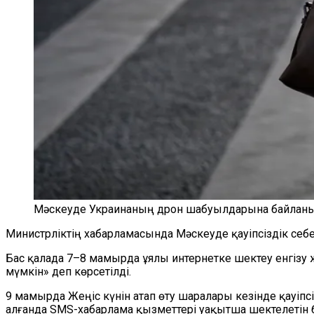
Мәскеуде Украинаның дрон шабуылдарына байланысты
Министрліктің хабарламасында Мәскеуде қауіпсіздік себеп
Бас қалада 7–8 мамырда ұялы интернетке шектеу енгізу ж
мүмкін» деп көрсетілді.
9 мамырда Жеңіс күнін атап өту шаралары кезінде қауіпс
алғанда SMS-хабарлама қызметтері уақытша шектелетін