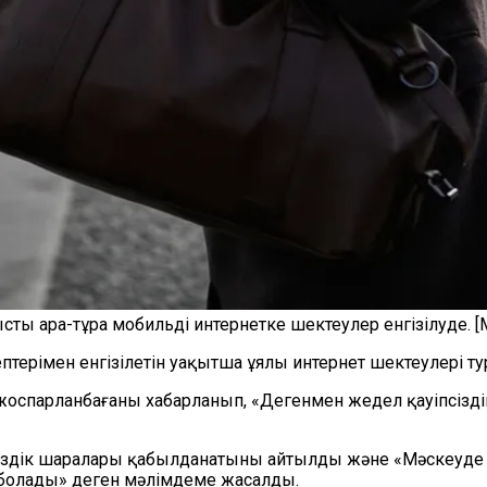
 ара-тұра мобильді интернетке шектеулер енгізілуде. [М
терімен енгізілетін уақытша ұялы интернет шектеулері тур
оспарланбағаны хабарланып, «Дегенмен жедел қауіпсіздік қ
іздік шаралары қабылданатыны айтылды және «Мәскеуде ұял
 болады» деген мәлімдеме жасалды.