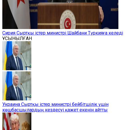
Сирия Сыртқы істер министрі Шайбани Түркияға келеді
ҰСЫНЫЛҒАН
Украина Сыртқы істер министрі бейбітшілік үшін
көшбасшылардың кездесуі қажет екенін айтты