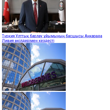
Түркия Ұлттық барлау ұйымының басшысы Анкарада
Ливия өкілдерімен кездесті