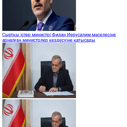
Сыртқы істер министрі Фидан Иерусалим мәселесіне
арналған министрлер кездесуіне қатысады