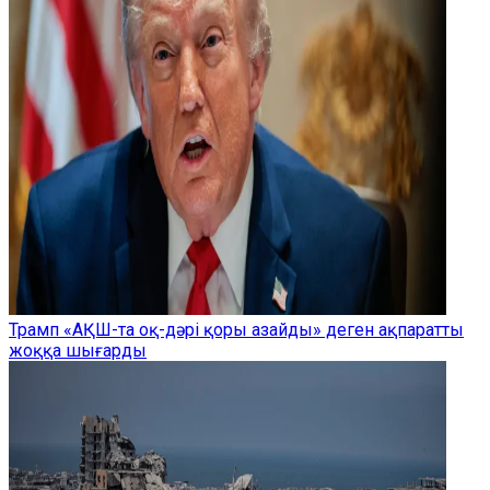
Трамп «АҚШ-та оқ-дәрі қоры азайды» деген ақпаратты
жоққа шығарды