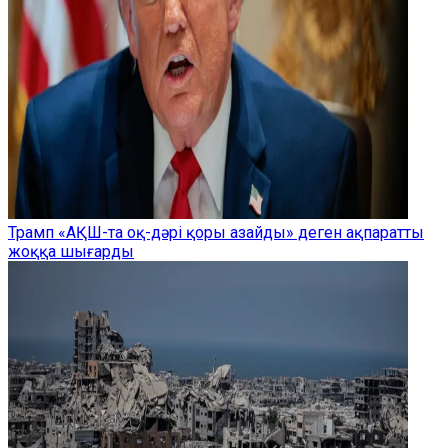
Трамп «АҚШ-та оқ-дәрі қоры азайды» деген ақпаратты
жоққа шығарды