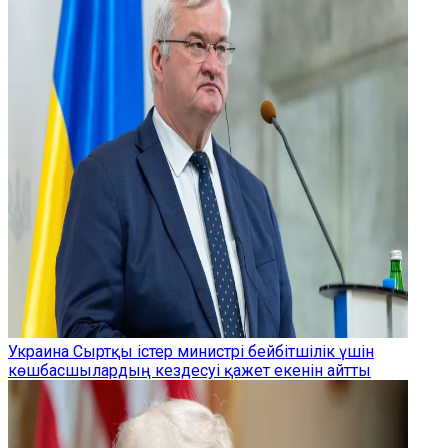
Украина Сыртқы істер министрі бейбітшілік үшін
көшбасшылардың кездесуі қажет екенін айтты