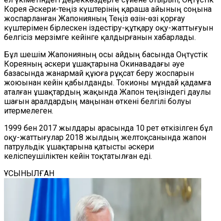
Корея Әскери-теңіз күштерінің қараша айының соңына
жоспарланған Жапонияның Теңіз өзін-өзі қорғау
күштерімен бірлескен іздестіру-құтқару оқу-жаттығуын
белгісіз мерзімге кейінге қалдырғанын хабарлады.
Бұл шешім Жапонияның осы айдың басында Оңтүстік
Кореяның әскери ұшақтарына Окинавадағы әуе
базасында жанармай құюға рұқсат беру жоспарын
жоюынан кейін қабылданды. Токионы мұндай қадамға
аталған ұшақтардың жақында Жапон теңізіндегі даулы
шағын аралдардың маңынан өткені белгілі болуы
итермелеген.
1999 бен 2017 жылдары арасында 10 рет өткізілген бұл
оқу-жаттығулар 2018 жылдың желтоқсанында жапон
патрульдік ұшақтарына қатысты әскери
келіспеушіліктен кейін тоқтатылған еді.
ҰСЫНЫЛҒАН