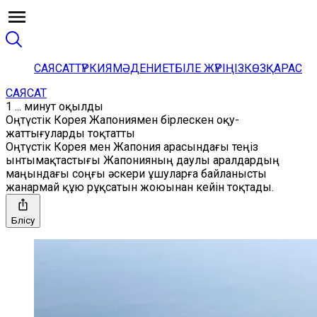
САЯСАТ
ТҮРКИЯ
МӘДЕНИЕТ
БІЛЕ ЖҮРІҢІЗ
КӨЗҚАРАС
САЯСАТ
1 ... минут оқылды
Оңтүстік Корея Жапониямен бірлескен оқу-
жаттығуларды тоқтатты
Оңтүстік Корея мен Жапония арасындағы теңіз
ынтымақтастығы Жапонияның даулы аралдардың
маңындағы соңғы әскери ұшуларға байланысты
жанармай құю рұқсатын жоюынан кейін тоқтады.
Бөлісу