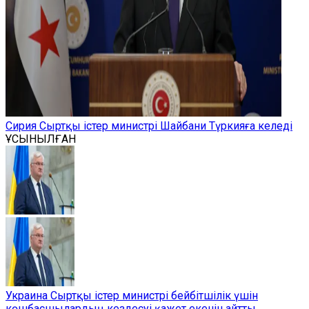
Сирия Сыртқы істер министрі Шайбани Түркияға келеді
ҰСЫНЫЛҒАН
Украина Сыртқы істер министрі бейбітшілік үшін
көшбасшылардың кездесуі қажет екенін айтты