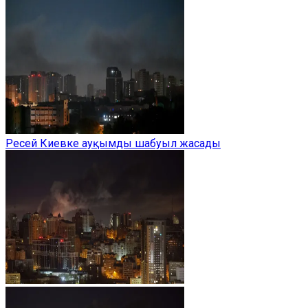
Ресей Киевке ауқымды шабуыл жасады