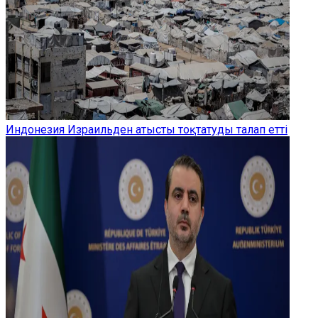
Индонезия Израильден атысты тоқтатуды талап етті