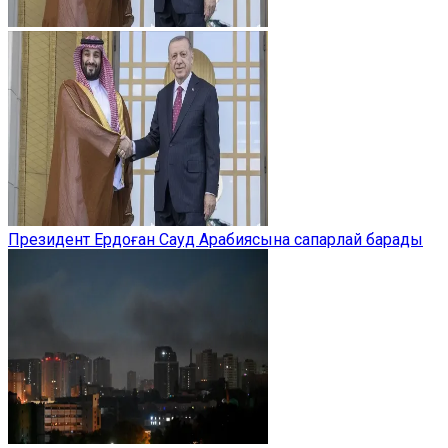
Президент Ердоған Сауд Арабиясына сапарлай барады