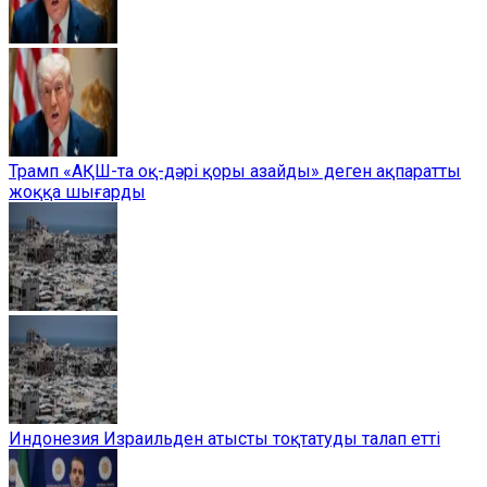
Трамп «АҚШ-та оқ-дәрі қоры азайды» деген ақпаратты
жоққа шығарды
Индонезия Израильден атысты тоқтатуды талап етті