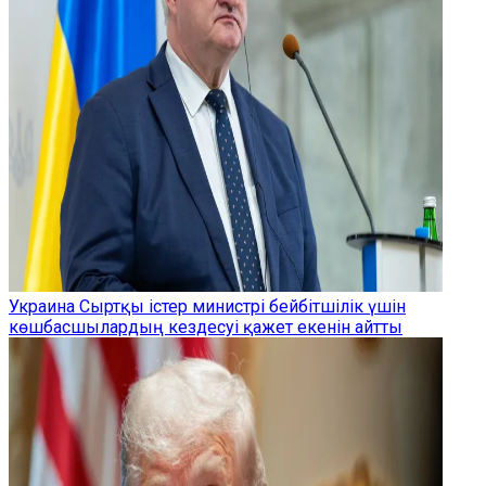
Украина Сыртқы істер министрі бейбітшілік үшін
көшбасшылардың кездесуі қажет екенін айтты