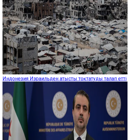
Индонезия Израильден атысты тоқтатуды талап етті