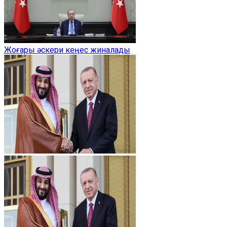
Жоғары әскери кеңес жиналады