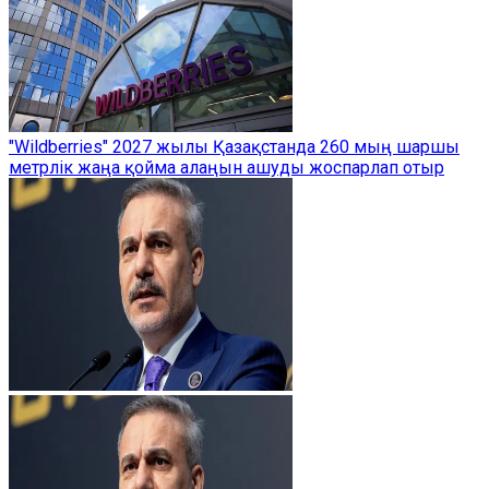
"Wildberries" 2027 жылы Қазақстанда 260 мың шаршы
метрлік жаңа қойма алаңын ашуды жоспарлап отыр