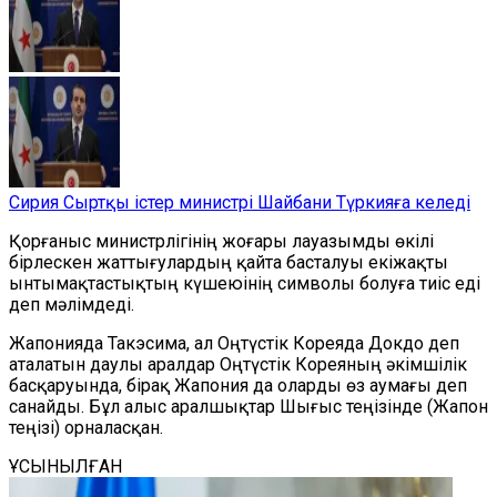
Сирия Сыртқы істер министрі Шайбани Түркияға келеді
Қорғаныс министрлігінің жоғары лауазымды өкілі
бірлескен жаттығулардың қайта басталуы екіжақты
ынтымақтастықтың күшеюінің символы болуға тиіс еді
деп мәлімдеді.
Жапонияда Такэсима, ал Оңтүстік Кореяда Докдо деп
аталатын даулы аралдар Оңтүстік Кореяның әкімшілік
басқаруында, бірақ Жапония да оларды өз аумағы деп
санайды. Бұл алыс аралшықтар Шығыс теңізінде (Жапон
теңізі) орналасқан.
ҰСЫНЫЛҒАН