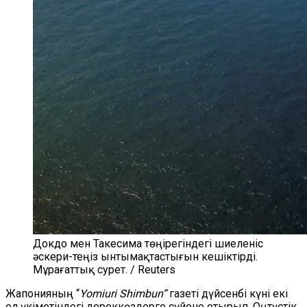
Докдо мен Такесима төңірегіндегі шиеленіс
әскери-теңіз ынтымақтастығын кешіктірді.
Мұрағаттық сурет. / Reuters
Жапонияның “
Yomiuri Shimbun”
газеті дүйсенбі күні екі
ел үкіметіндегі дереккөздерге сүйене отырып, Оңтүстік