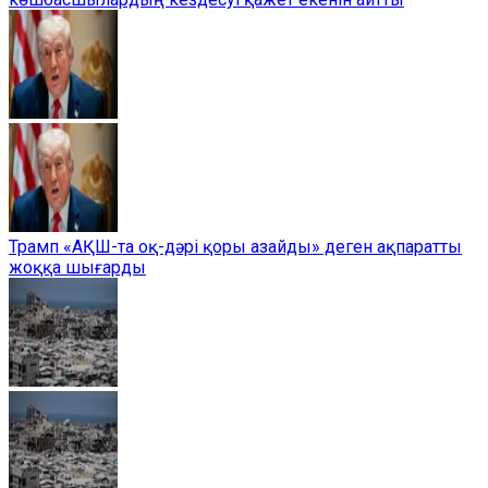
Трамп «АҚШ-та оқ-дәрі қоры азайды» деген ақпаратты
жоққа шығарды