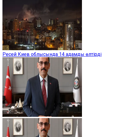
Ресей Киев облысында 14 адамды өлтірді