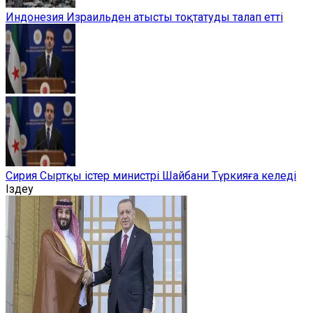
Индонезия Израильден атысты тоқтатуды талап етті
Сирия Сыртқы істер министрі Шайбани Түркияға келеді
Іздеу