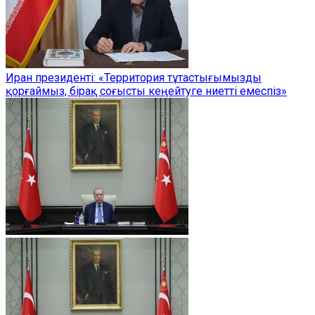
Иран президенті: «Территория тұтастығымызды
қорғаймыз, бірақ соғысты кеңейтуге ниетті емеспіз»