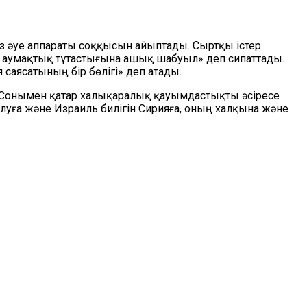
з әуе аппараты соққысын айыптады. Сыртқы істер
 аумақтық тұтастығына ашық шабуыл» деп сипаттады.
саясатының бір бөлігі» деп атады.
 Сонымен қатар халықаралық қауымдастықты әсіресе
уға және Израиль билігін Сирияға, оның халқына және