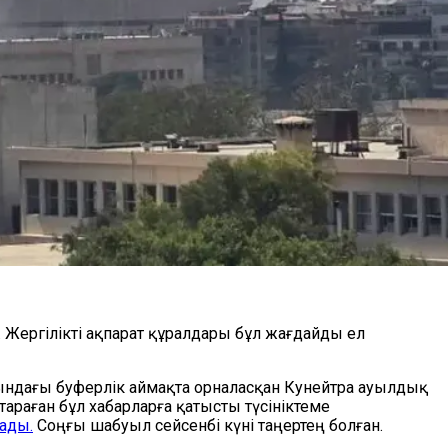
Жергілікті ақпарат құралдары бұл жағдайды ел
рындағы буферлік аймақта орналасқан Кунейтра ауылдық
араған бұл хабарларға қатысты түсініктеме
ады.
Соңғы шабуыл сейсенбі күні таңертең болған.