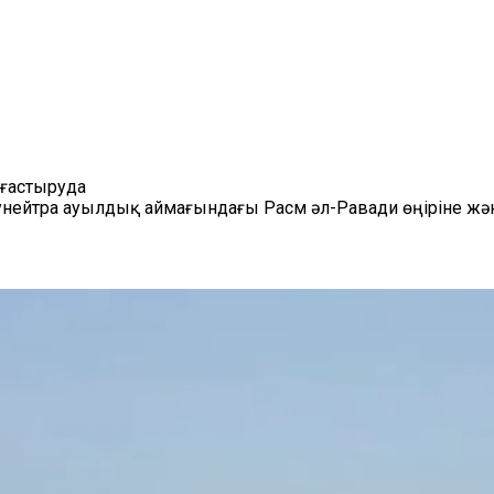
лғастыруда
нейтра ауылдық аймағындағы Расм әл-Равади өңіріне жән