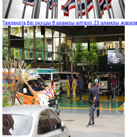
Таиландта бір оқушы 8 адамды өлтіріп, 23 адамды жарал