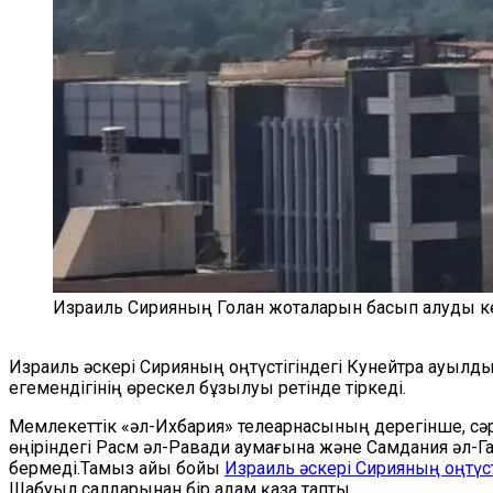
Израиль Сирияның Голан жоталарын басып алуды кең
Израиль әскері Сирияның оңтүстігіндегі Кунейтра ауылд
егемендігінің өрескел бұзылуы ретінде тіркеді.
Мемлекеттік «әл-Ихбария» телеарнасының дерегінше, сә
өңіріндегі Расм әл-Равади аумағына және Самдания әл-Га
бермеді.Тамыз айы бойы
Израиль әскері Сирияның оңтүс
Шабуыл салдарынан бір адам қаза тапты.