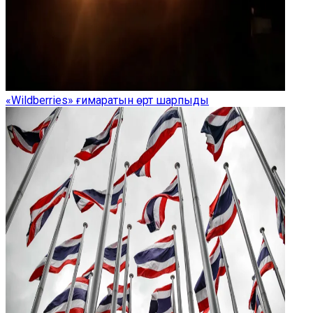
«Wildberries» ғимаратын өрт шарпыды