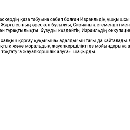
 әскердің қаза табуына себеп болған Израильдің ұшқышсы
 Жарғысының өрескел бұзылуы, Сирияның егемендігі мен
пен тұрақтылықты бұзуды көздейтін, Израильдің оккупация 
 халқын қорғау құқығына» адалдығын тағы да қайталады.
ықтық және моральдық жауапкершілікті өз мойындарына ал
 тоқтатуға жауапкершілік алуға» шақырды.