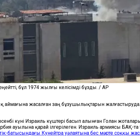
ейтті, бұл 1974 жылғы келісімді бұзды. / AP
ық аймағына жасалған заң бұзушылықтарын жалғастыруда. 
рсенбі күні Израиль күштері басып алынған Голан жотала
рбия ауылына қарай ілгерілеген. Израиль армиясы БАҚ-та т
тік-батысындағы Кунейтра уәлаятына бес мәрте соққы жас