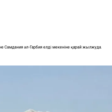
е Самдания әл-Гарбия елді мекеніне қарай жылжуда.