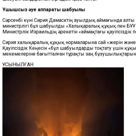
Ұшқышсыз әуе аппараты шабуылы
Сәрсенбі күні Сирия Дамасктің ауылдық аймағында алты
министрлігі бұл шабуылды «Халықаралық құқық пен БҰҰ
Министрлік Израильдің әрекетін «аймақтағы қауіпсіздік 
Сирия халықаралық құқық нормаларына сай «жерін және
Қауіпсіздік Кеңесін «бұл шабуылдарды тоқтату үшін құқ
мекемелеріне бағытталған тұрақты заң бұзушылықтарын
ҰСЫНЫЛҒАН