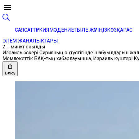
САЯСАТ
ТҮРКИЯ
МӘДЕНИЕТ
БІЛЕ ЖҮРІҢІЗ
КӨЗҚАРАС
ӘЛЕМ ЖАҢАЛЫҚТАРЫ
2 ... минут оқылды
Израиль әскері Сирияның оңтүстігінде шабуылдарын жа
Мемлекеттік БАҚ-тың хабарлауынша, Израиль күштері Ку
Бөлісу