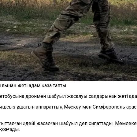
ынан жеті адам қаза тапты
 автобусына дронмен шабуыл жасалуы салдарынан жеті ад
сыз ұшатын аппараттың Мәскеу мен Симферополь арасын
ағытталған әдейі жасалған шабуыл деп сипаттады. Мемлек
қозғады.