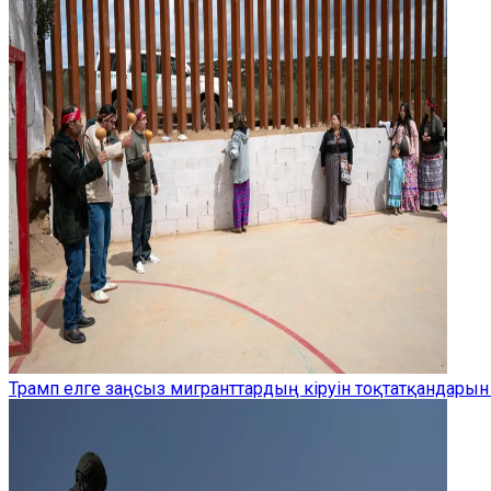
Трамп елге заңсыз мигранттардың кіруін тоқтатқандарын 