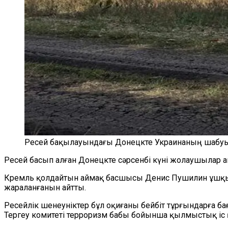
Ресей бақылауындағы Донецкте Украинаның шабуыл
Ресей басып алған Донецкте сәрсенбі күні жолаушылар
Кремль қолдайтын аймақ басшысы Денис Пушилин ұшқыш
жараланғанын айтты.
Ресейлік шенеуніктер бұл оқиғаны бейбіт тұрғындарға б
Тергеу комитеті терроризм бабы бойынша қылмыстық іс 