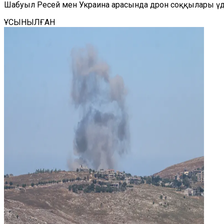
Шабуыл Ресей мен Украина арасында дрон соққылары үд
ҰСЫНЫЛҒАН