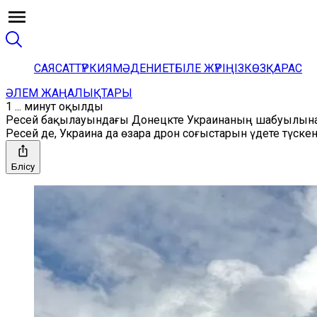
САЯСАТ
ТҮРКИЯ
МӘДЕНИЕТ
БІЛЕ ЖҮРІҢІЗ
КӨЗҚАРАС
ӘЛЕМ ЖАҢАЛЫҚТАРЫ
1 ... минут оқылды
Ресей бақылауындағы Донецкте Украинаның шабуылынан
Ресей де, Украина да өзара дрон соғыстарын үдете түск
Бөлісу