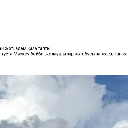
 жеті адам қаза тапты
ен тұста Мәскеу бейбіт жолаушылар автобусына жасалған 