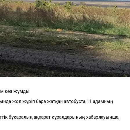
ам көз жұмды.
да жол жүріп бара жатқан автобуста 11 адамның
еттік бұқаралық ақпарат құралдарының хабарлауынша,