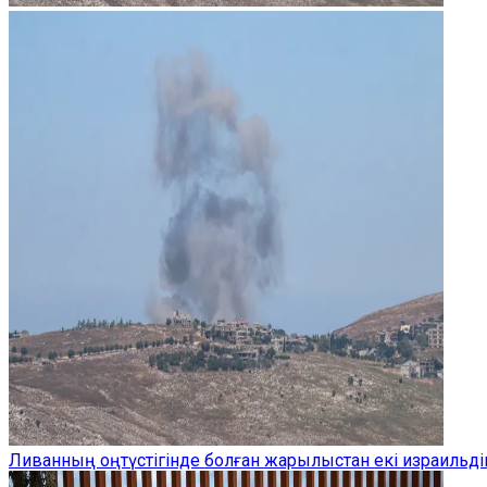
Ливанның оңтүстігінде болған жарылыстан екі израильдік