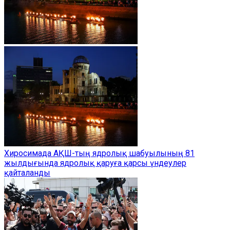
Хиросимада АҚШ-тың ядролық шабуылының 81
жылдығында ядролық қаруға қарсы үндеулер
қайталанды