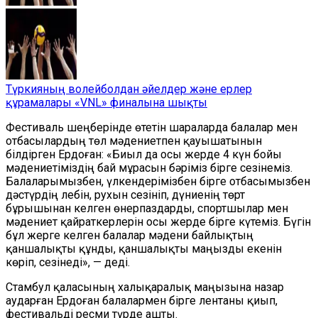
Түркияның волейболдан әйелдер және ерлер
құрамалары «VNL» финалына шықты
Фестиваль шеңберінде өтетін шараларда балалар мен
отбасылардың төл мәдениетпен қауышатынын
білдірген Ердоған: «Биыл да осы жерде 4 күн бойы
мәдениетіміздің бай мұрасын бәріміз бірге сезінеміз.
Балаларымызбен, үлкендерімізбен бірге отбасымызбен
дәстүрдің лебін, рухын сезініп, дүниенің төрт
бұрышынан келген өнерпаздарды, спортшылар мен
мәдениет қайраткерлерін осы жерде бірге күтеміз. Бүгін
бұл жерге келген балалар мәдени байлықтың
қаншалықты құнды, қаншалықты маңызды екенін
көріп, сезінеді», — деді.
Стамбул қаласының халықаралық маңызына назар
аударған Ердоған балалармен бірге лентаны қиып,
фестивальді ресми түрде ашты.