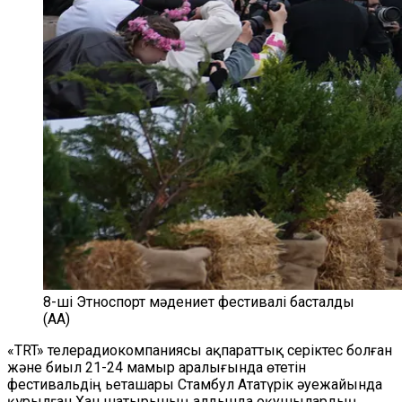
8-ші Этноспорт мәдениет фестивалі басталды
(AA)
«TRT» телерадиокомпаниясы ақпараттық серіктес болған
және биыл 21-24 мамыр аралығында өтетін
фестивальдің ьеташары Стамбул Ататүрік әуежайында
құрылған Хан шатырының алдында оқушылардың