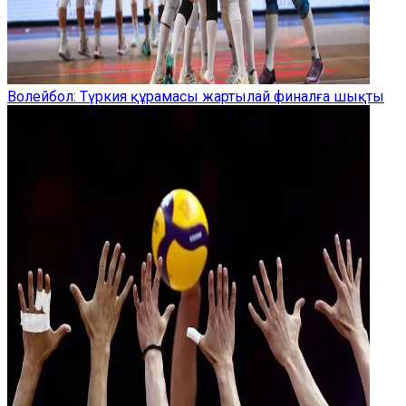
Волейбол: Түркия құрамасы жартылай финалға шықты