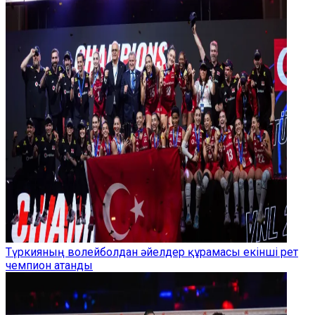
Түркияның волейболдан әйелдер құрамасы екінші рет
чемпион атанды