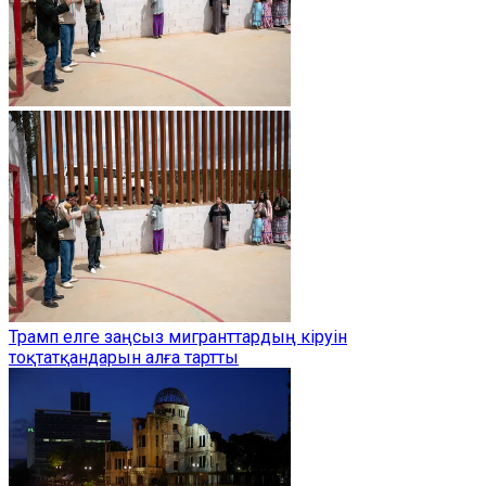
Трамп елге заңсыз мигранттардың кіруін
тоқтатқандарын алға тартты