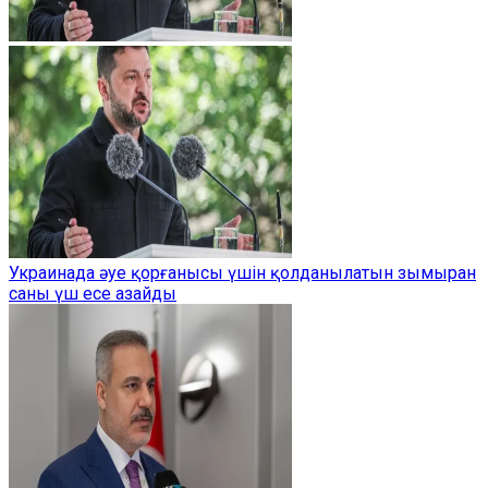
Украинада әуе қорғанысы үшін қолданылатын зымыран
саны үш есе азайды