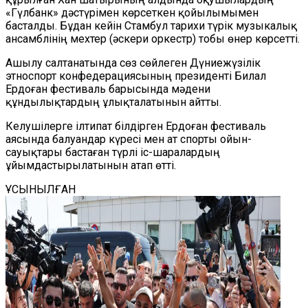
«Гүлбанк» дәстүрімен көрсеткен қойылымымен
басталды. Бұдан кейін Стамбул тарихи түрік музыкалық
ансамблінің мехтер (әскери оркестр) тобы өнер көрсетті.
Ашылу салтанатында сөз сөйлеген Дүниежүзілік
этноспорт конфедерациясының президенті Билал
Ердоған фестиваль барысында мәдени
құндылықтардың ұлықталатынын айтты.
Келушілерге ілтипат білдірген Ердоған фестиваль
аясында балуандар күресі мен ат спорты ойын-
сауықтары бастаған түрлі іс-шаралардың
ұйымдастырылатынын атап өтті.
ҰСЫНЫЛҒАН