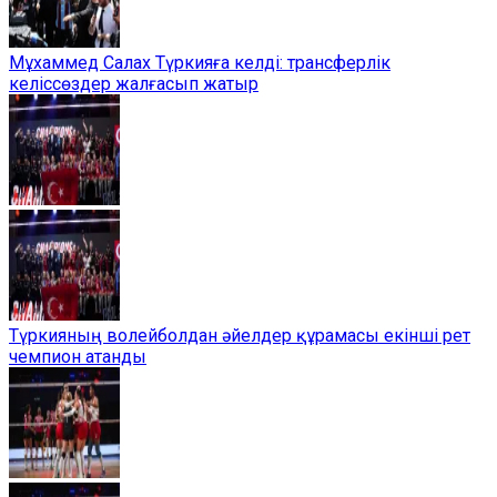
Мұхаммед Салах Түркияға келді: трансферлік
келіссөздер жалғасып жатыр
Түркияның волейболдан әйелдер құрамасы екінші рет
чемпион атанды