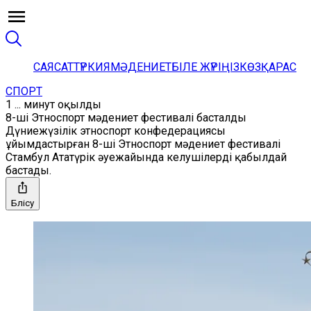
САЯСАТ
ТҮРКИЯ
МӘДЕНИЕТ
БІЛЕ ЖҮРІҢІЗ
КӨЗҚАРАС
СПОРТ
1 ... минут оқылды
8-ші Этноспорт мәдениет фестивалі басталды
Дүниежүзілік этноспорт конфедерациясы
ұйымдастырған 8-ші Этноспорт мәдениет фестивалі
Стамбул Ататүрік әуежайында келушілерді қабылдай
бастады.
Бөлісу