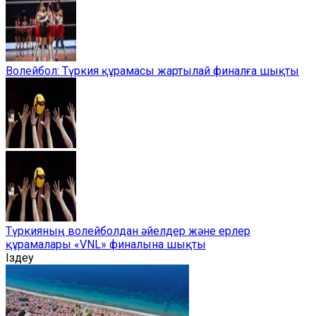
Волейбол: Түркия құрамасы жартылай финалға шықты
Түркияның волейболдан әйелдер және ерлер
құрамалары «VNL» финалына шықты
Іздеу