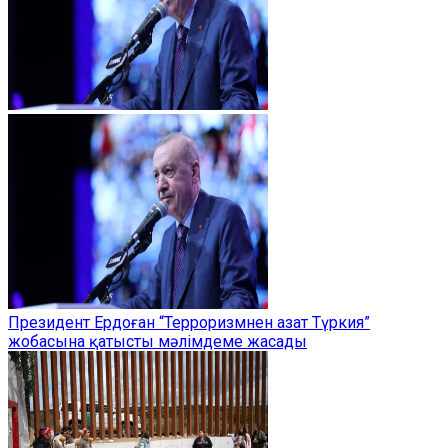
Президент Ердоған “Терроризмнен азат Түркия”
жобасына қатысты мәлімдеме жасады