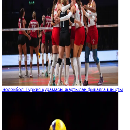
Волейбол: Түркия құрамасы жартылай финалға шықты