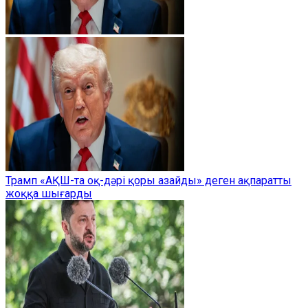
Трамп «АҚШ-та оқ-дәрі қоры азайды» деген ақпаратты
жоққа шығарды