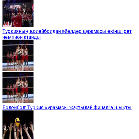
Түркияның волейболдан әйелдер құрамасы екінші рет
чемпион атанды
Волейбол: Түркия құрамасы жартылай финалға шықты