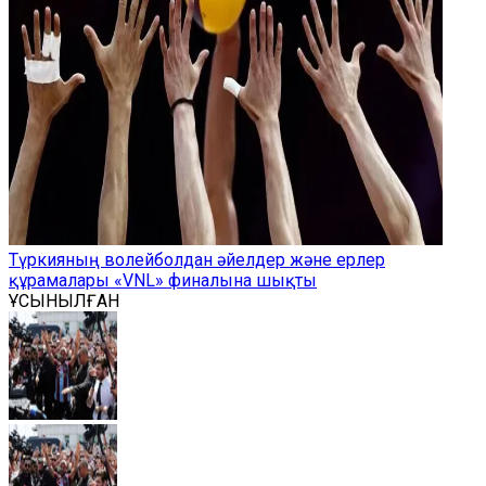
Түркияның волейболдан әйелдер және ерлер
құрамалары «VNL» финалына шықты
ҰСЫНЫЛҒАН