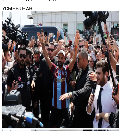
ҰСЫНЫЛҒАН