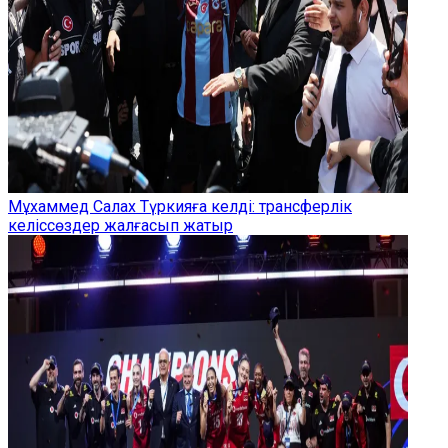
Мұхаммед Салах Түркияға келді: трансферлік
келіссөздер жалғасып жатыр