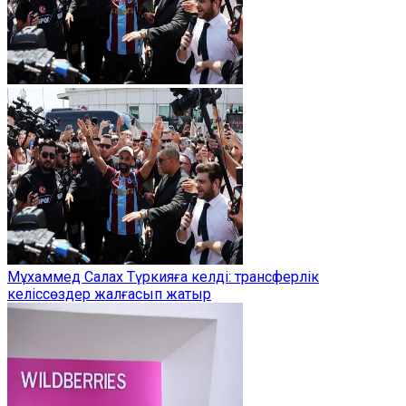
Мұхаммед Салах Түркияға келді: трансферлік
келіссөздер жалғасып жатыр