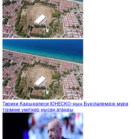
Тарихи Кадыкалеси ЮНЕСКО-ның Бүкіләлемдік мұра
тізіміне үміткер нысан атанды