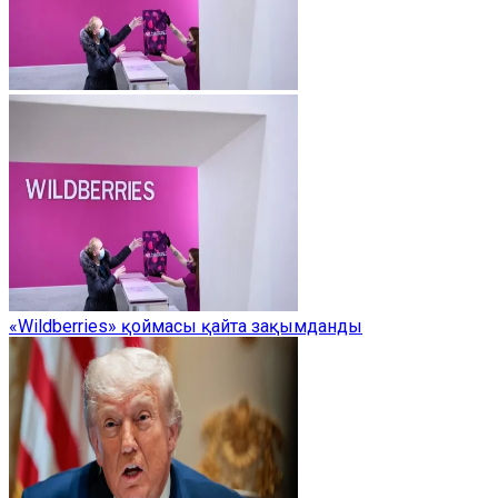
«Wildberries» қоймасы қайта зақымданды