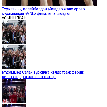
Түркияның волейболдан әйелдер және ерлер
құрамалары «VNL» финалына шықты
ҰСЫНЫЛҒАН
Мұхаммед Салах Түркияға келді: трансферлік
келіссөздер жалғасып жатыр