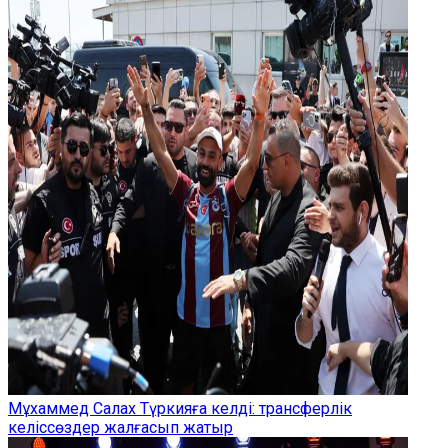
Мұхаммед Салах Түркияға келді: трансферлік
келіссөздер жалғасып жатыр