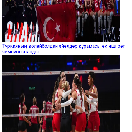
Түркияның волейболдан әйелдер құрамасы екінші рет
чемпион атанды