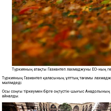
Түркияның атақты Газиантеп лахмаджуны ЕО-ның ге
Түркияның Газиантеп қаласының ұлттық тағамы лахмаджун
мәлімдеді.
Осы соңғы тіркеумен бірге оңтүстік-шығыс Анадолының Г
айналды.