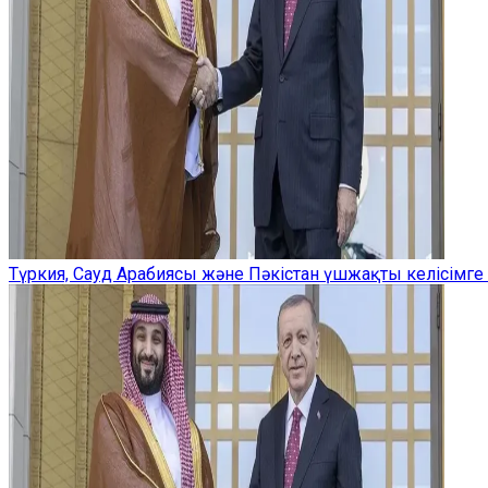
Түркия, Сауд Арабиясы және Пәкістан үшжақты келісімге