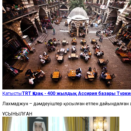
Қатысты
TRT Қазақ - 400 жылдық Ассирия базары Түрк
Лахмаджун – дәмдеуіштер қосылған етпен дайындалған жұ
ҰСЫНЫЛҒАН