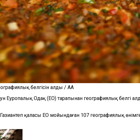
ографиялық белгісін алды / AA
 Еуропалық Одақ (ЕО) тарапынан географиялық белгі алды.
азиантеп қаласы ЕО мойындаған 107 географиялық өнімге 