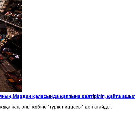
ияның Мардин қаласында қалпына келтіріліп, қайта ашы
қа нан, оны көбіне "түрік пиццасы" деп атайды.