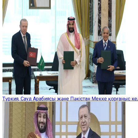
Түркия, Сауд Арабиясы және Пәкістан Мекке қорғаныс ке