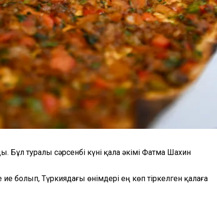
 Бұл туралы сәрсенбі күні қала әкімі Фатма Шахин
ие болып, Түркиядағы өнімдері ең көп тіркелген қалаға