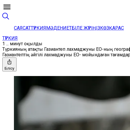
САЯСАТ
ТҮРКИЯ
МӘДЕНИЕТ
БІЛЕ ЖҮРІҢІЗ
КӨЗҚАРАС
ТҮРКИЯ
1 ... минут оқылды
Түркияның атақты Газиантеп лахмаджуны ЕО-ның геогра
Газиантептің әйгілі лахмаджуны ЕО- мойындаған тағамдар
Бөлісу