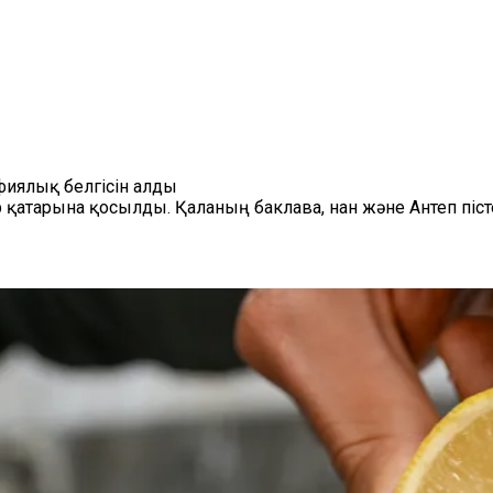
фиялық белгісін алды
 қатарына қосылды. Қаланың баклава, нан және Антеп пісте