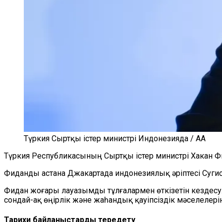
Түркия Сыртқы істер министрі Индонезияда / AA
Түркия Республикасының Сыртқы істер министрі Хакан 
Фиданды астана Джакартада индонезиялық әріптесі Суги
Фидан жоғары лауазымды тұлғалармен өткізетін кездесу
сондай-ақ өңірлік және жаһандық қауіпсіздік мәселелері
Тарихи байланыстарды тереңдету