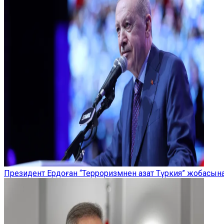
Президент Ердоған “Терроризмнен азат Түркия” жобасы