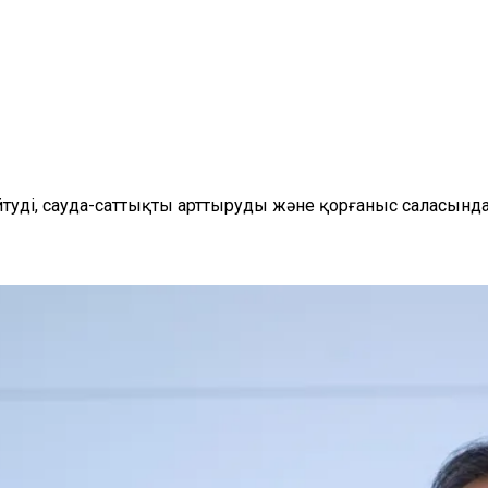
уді, сауда-саттықты арттыруды және қорғаныс саласынд