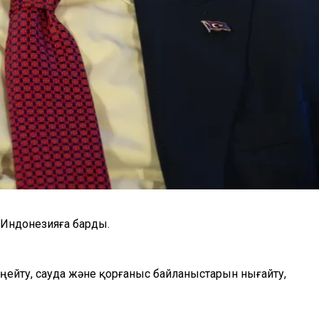
 Индонезияға барды.
ейту, сауда және қорғаныс байланыстарын нығайту,