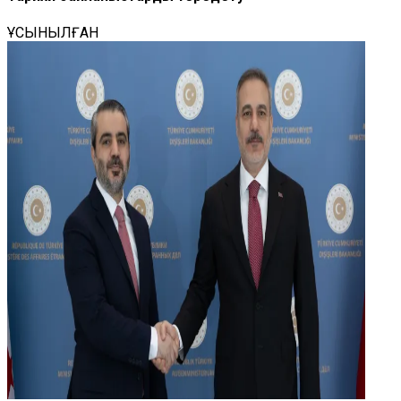
ҰСЫНЫЛҒАН