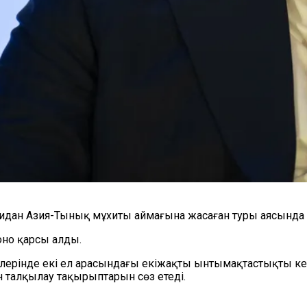
Фидан Азия-Тынық мұхиты аймағына жасаған туры аясында
оно қарсы алды.
лерінде екі ел арасындағы екіжақты ынтымақтастықты кең
н талқылау тақырыптарын сөз етеді.