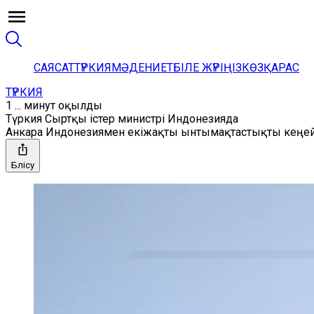
САЯСАТ
ТҮРКИЯ
МӘДЕНИЕТ
БІЛЕ ЖҮРІҢІЗ
КӨЗҚАРАС
ТҮРКИЯ
1 ... минут оқылды
Түркия Сыртқы істер министрі Индонезияда
Анкара Индонезиямен екіжақты ынтымақтастықты кеңейт
Бөлісу