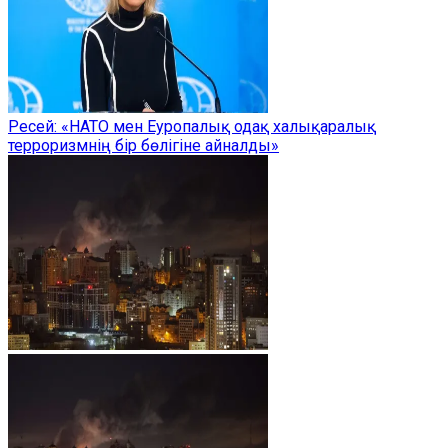
Ресей: «НАТО мен Еуропалық одақ халықаралық
терроризмнің бір бөлігіне айналды»