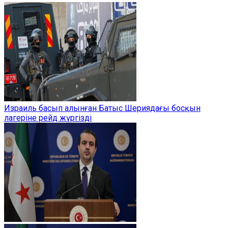
Израиль басып алынған Батыс Шериядағы босқын
лагеріне рейд жүргізді