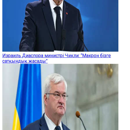
Израиль Диаспора министрі Чикли: “Макрон бізге
сатқындық жасады”