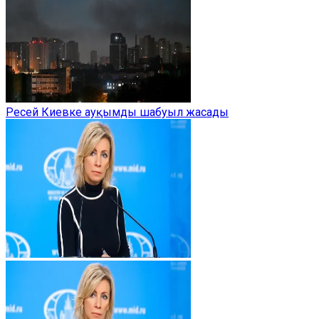
Ресей Киевке ауқымды шабуыл жасады