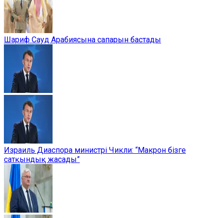
Шариф Сауд Арабиясына сапарын бастады
Израиль Диаспора министрі Чикли: “Макрон бізге
сатқындық жасады”