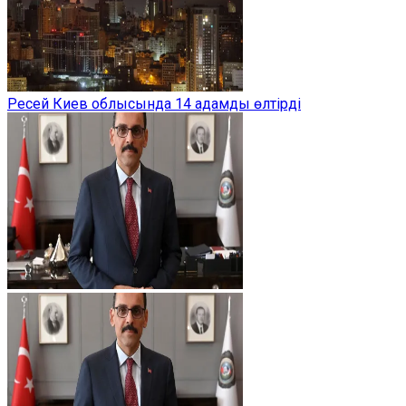
Ресей Киев облысында 14 адамды өлтірді