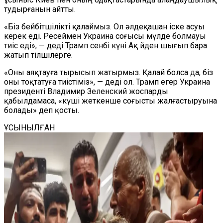
тудырғанын айтты.
«Біз бейбітшілікті қалаймыз. Ол әлдеқашан іске асуы
керек еді. Ресеймен Украина соғысы мүлде болмауы
тиіс еді», — деді Трамп сенбі күні Ақ Үйден шығып бара
жатып тілшілерге.
«Оны аяқтауға тырысып жатырмыз. Қалай болса да, біз
оны тоқтатуға тиістіміз», — деді ол. Трамп егер Украина
президенті Владимир Зеленский жоспарды
қабылдамаса, «күші жеткенше соғысты жалғастыруына
болады» деп қосты.
ҰСЫНЫЛҒАН