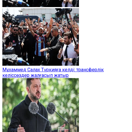
Мұхаммед Салах Түркияға келді: трансферлік
келіссөздер жалғасып жатыр