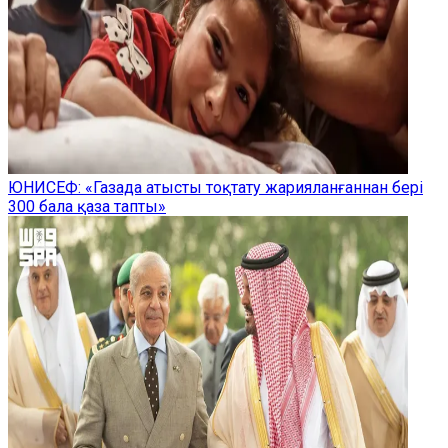
ЮНИСЕФ: «Газада атысты тоқтату жарияланғаннан бері
300 бала қаза тапты»