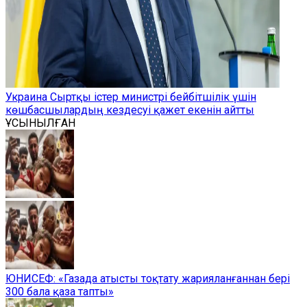
Украина Сыртқы істер министрі бейбітшілік үшін
көшбасшылардың кездесуі қажет екенін айтты
ҰСЫНЫЛҒАН
ЮНИСЕФ: «Газада атысты тоқтату жарияланғаннан бері
300 бала қаза тапты»