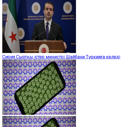
Сирия Сыртқы істер министрі Шайбани Түркияға келеді