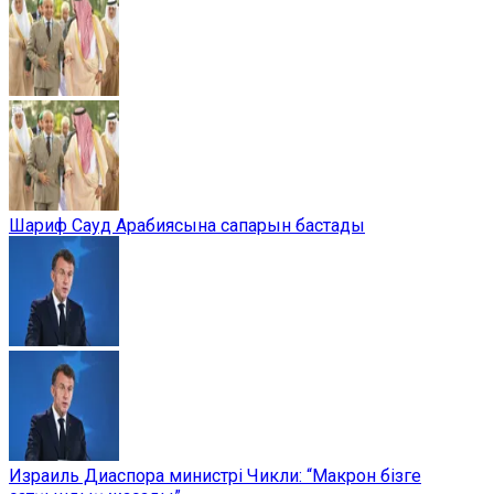
Шариф Сауд Арабиясына сапарын бастады
Израиль Диаспора министрі Чикли: “Макрон бізге