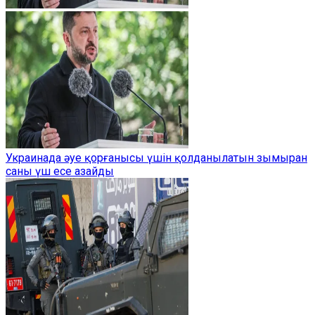
Украинада әуе қорғанысы үшін қолданылатын зымыран
саны үш есе азайды