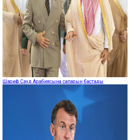
Шариф Сауд Арабиясына сапарын бастады