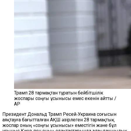
Трамп 28 тармақтан тұратын бейбітшілік
жоспары соңғы ұсынысы емес екенін айтты /
AP
Президент Дональд Трамп Ресей‑Украина соғысын
аяқтауға бағытталған АҚШ әзірлеген 28 тармақтық
жоспар оның «соңғы ұсынысы» еместігін және бұл
ұсыныс Киев пен оның одақтастарында алаңдаушылық