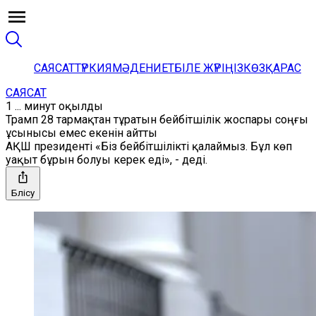
САЯСАТ
ТҮРКИЯ
МӘДЕНИЕТ
БІЛЕ ЖҮРІҢІЗ
КӨЗҚАРАС
САЯСАТ
1 ... минут оқылды
Трамп 28 тармақтан тұратын бейбітшілік жоспары соңғы
ұсынысы емес екенін айтты
АҚШ президенті «Біз бейбітшілікті қалаймыз. Бұл көп
уақыт бұрын болуы керек еді», - деді.
Бөлісу