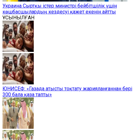
Украина Сыртқы істер министрі бейбітшілік үшін
көшбасшылардың кездесуі қажет екенін айтты
ҰСЫНЫЛҒАН
ЮНИСЕФ: «Газада атысты тоқтату жарияланғаннан бері
300 бала қаза тапты»