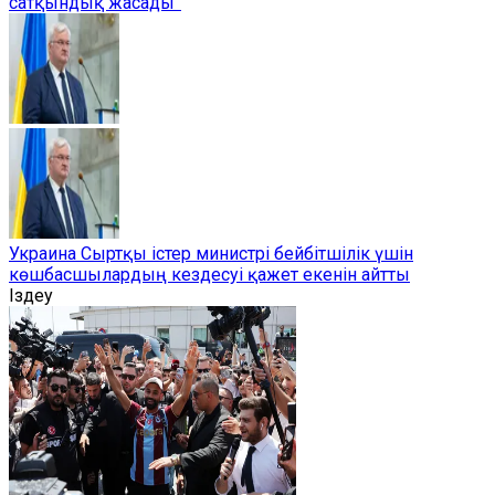
сатқындық жасады”
Украина Сыртқы істер министрі бейбітшілік үшін
көшбасшылардың кездесуі қажет екенін айтты
Іздеу