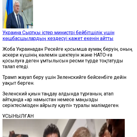
Украина Сыртқы істер министрі бейбітшілік үшін
көшбасшылардың кездесуі қажет екенін айтты
Жоба Украинадан Ресейге қосымша аумақ беруін, оның
әскери күшінің көлемін шектеуін және НАТО-ға
қосылуға деген ұмтылысын ресми түрде тоқтатуды
талап етеді.
Трамп жауап беру үшін Зеленскийге бейсенбіге дейін
уақыт берген.
Зеленский қиын таңдау алдында тұрғанын, атап
айтқанда «ар намыстан немесе маңызды
серіктесімізден айрылу қаупі» туралы мәлімдеген.
ҰСЫНЫЛҒАН