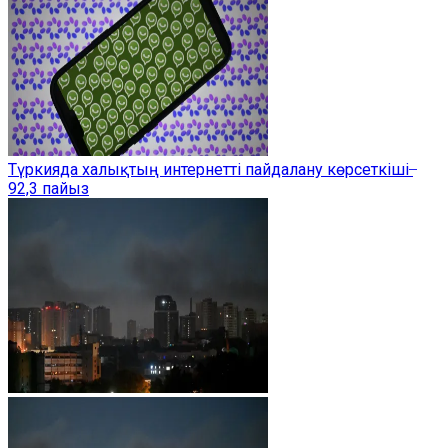
Түркияда халықтың интернетті пайдалану көрсеткіші ̶
92,3 пайыз