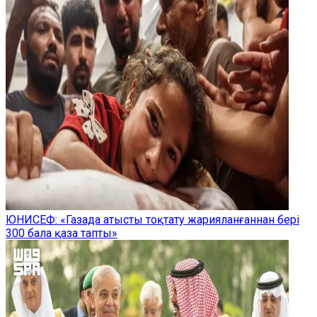
ЮНИСЕФ: «Газада атысты тоқтату жарияланғаннан бері
300 бала қаза тапты»