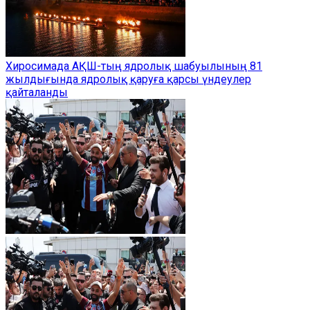
Хиросимада АҚШ-тың ядролық шабуылының 81
жылдығында ядролық қаруға қарсы үндеулер
қайталанды