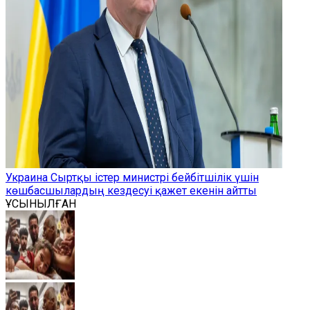
Украина Сыртқы істер министрі бейбітшілік үшін
көшбасшылардың кездесуі қажет екенін айтты
ҰСЫНЫЛҒАН