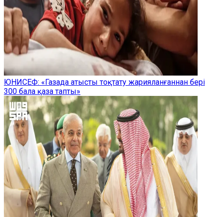
ЮНИСЕФ: «Газада атысты тоқтату жарияланғаннан бері
300 бала қаза тапты»