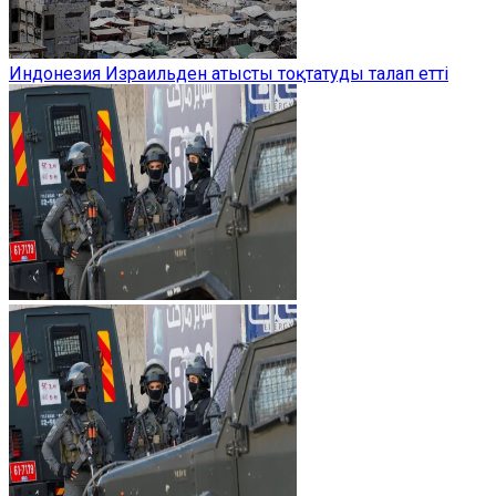
Индонезия Израильден атысты тоқтатуды талап етті