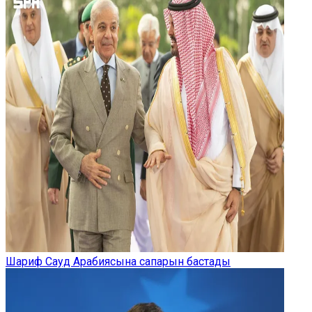
Шариф Сауд Арабиясына сапарын бастады