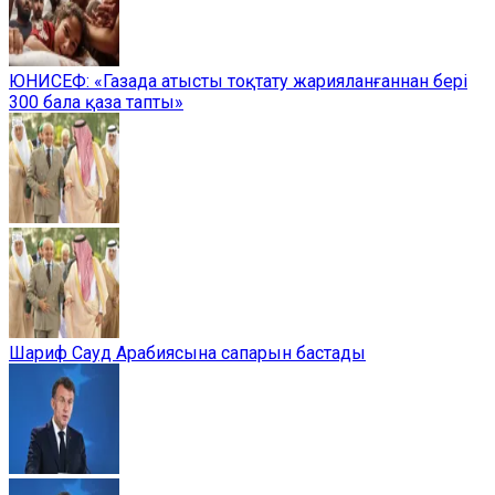
ЮНИСЕФ: «Газада атысты тоқтату жарияланғаннан бері
300 бала қаза тапты»
Шариф Сауд Арабиясына сапарын бастады