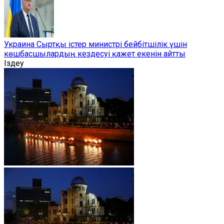
Украина Сыртқы істер министрі бейбітшілік үшін
көшбасшылардың кездесуі қажет екенін айтты
Іздеу