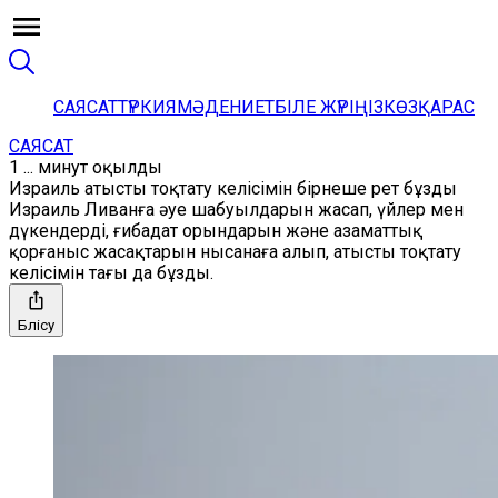
САЯСАТ
ТҮРКИЯ
МӘДЕНИЕТ
БІЛЕ ЖҮРІҢІЗ
КӨЗҚАРАС
САЯСАТ
1 ... минут оқылды
Израиль атысты тоқтату келісімін бірнеше рет бұзды
Израиль Ливанға әуе шабуылдарын жасап, үйлер мен
дүкендерді, ғибадат орындарын және азаматтық
қорғаныс жасақтарын нысанаға алып, атысты тоқтату
келісімін тағы да бұзды.
Бөлісу