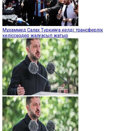
Мұхаммед Салах Түркияға келді: трансферлік
келіссөздер жалғасып жатыр