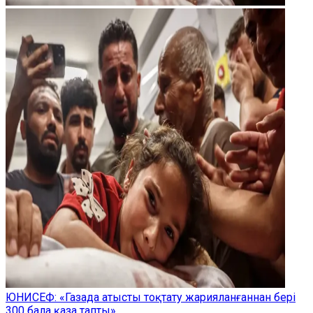
ЮНИСЕФ: «Газада атысты тоқтату жарияланғаннан бері
300 бала қаза тапты»