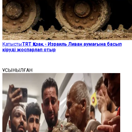
Қатысты
TRT Қазақ - Израиль Ливан аумағына басып
кіруді жоспарлап отыр
ҰСЫНЫЛҒАН