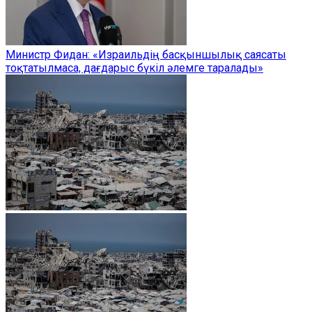
Министр Фидан: «Израильдің басқыншылық саясаты
тоқтатылмаса, дағдарыс бүкіл әлемге таралады»