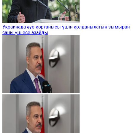
Украинада әуе қорғанысы үшін қолданылатын зымыран
саны үш есе азайды