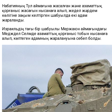
Набатияның Тул аймағына жасалған және азаматтық
қорғаныс жасағын нысанаға алып, жедел жәрдем
көлігіне зақым келтірген шабуылда екі адам
жараланды.
Израильдің тағы бір шабуылы Мержаюн аймағындағы
Медждел Селмде азаматтық қорғаныс тобын нысанаға
алып, көптеген адамның жаралануына себеп болды.