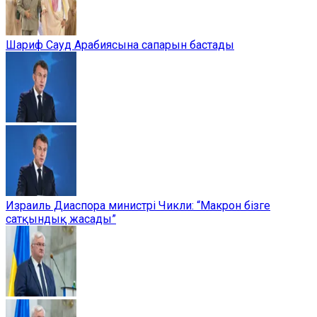
Шариф Сауд Арабиясына сапарын бастады
Израиль Диаспора министрі Чикли: “Макрон бізге
сатқындық жасады”