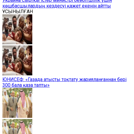
Украина Сыртқы істер министрі бейбітшілік үшін
көшбасшылардың кездесуі қажет екенін айтты
ҰСЫНЫЛҒАН
ЮНИСЕФ: «Газада атысты тоқтату жарияланғаннан бері
300 бала қаза тапты»