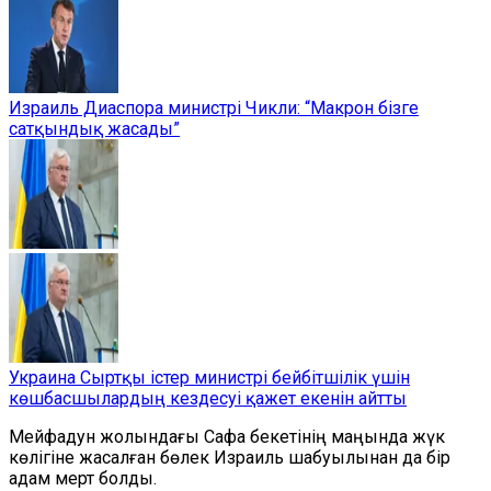
Израиль Диаспора министрі Чикли: “Макрон бізге
сатқындық жасады”
Украина Сыртқы істер министрі бейбітшілік үшін
көшбасшылардың кездесуі қажет екенін айтты
Мейфадун жолындағы Сафа бекетінің маңында жүк
көлігіне жасалған бөлек Израиль шабуылынан да бір
адам мерт болды.