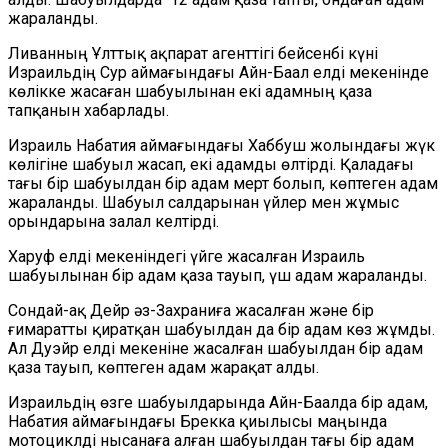
жараланды.
Ливанның Ұлттық ақпарат агенттігі бейсенбі күні
Израильдің Сур аймағындағы Айн-Баал елді мекенінде
көлікке жасаған шабуылынан екі адамның қаза
тапқанын хабарлады.
Израиль Набатия аймағындағы Хаббуш жолындағы жүк
көлігіне шабуыл жасап, екі адамды өлтірді. Қаладағы
тағы бір шабуылдан бір адам мерт болып, көптеген адам
жараланды. Шабуыл салдарынан үйлер мен жұмыс
орындарына залал келтірді.
Харуф елді мекеніндегі үйге жасалған Израиль
шабуылынан бір адам қаза тауып, үш адам жараланды.
Сондай-ақ Дейр әз-Захраниға жасалған және бір
ғимаратты қиратқан шабуылдан да бір адам көз жұмды.
Ал Дуэйр елді мекеніне жасалған шабуылдан бір адам
қаза тауып, көптеген адам жарақат алды.
Израильдің өзге шабуылдарында Айн-Баалда бір адам,
Набатия аймағындағы Брекка қиылысы маңында
мотоциклді нысанаға алған шабуылдан тағы бір адам