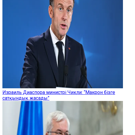
Израиль Диаспора министрі Чикли: “Макрон бізге
сатқындық жасады”