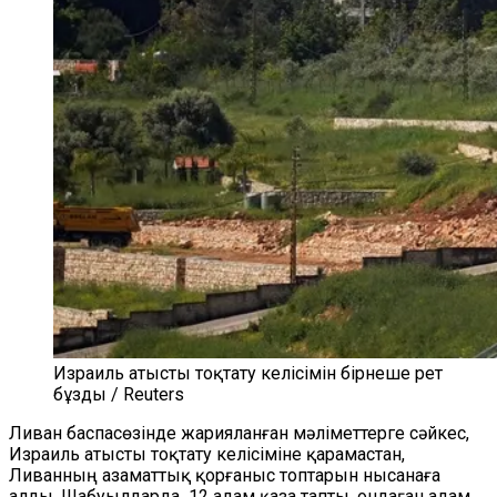
Израиль атысты тоқтату келісімін бірнеше рет
бұзды / Reuters
Ливан баспасөзінде жарияланған мәліметтерге сәйкес,
Израиль атысты тоқтату келісіміне қарамастан,
Ливанның азаматтық қорғаныс топтарын нысанаға
алды. Шабуылдарда 12 адам қаза тапты, ондаған адам