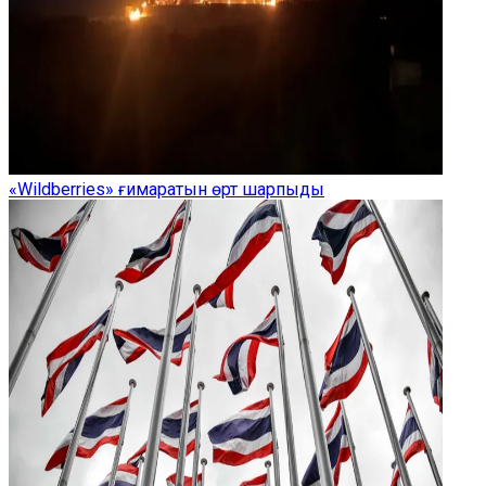
«Wildberries» ғимаратын өрт шарпыды