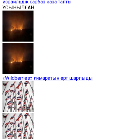
израильдік сарбаз қаза тапты
ҰСЫНЫЛҒАН
«Wildberries» ғимаратын өрт шарпыды