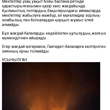
Мектептер ұзақ уақыт бойы баспана ретінде
қарастырылғанымен қазір хаос жағдайында.
Қылмыстық топтардың бақылауындағы аймақтарда
мектептер жабылуға мәжбүр, ал мұғалімдер зорлық-
зомбылық пен бопсалаудан қорқып жұмыс істей
алмайды.
Бұл жағдай балаларды кедейліктен құтылудың жалғыз
мүмкіндігінен айырады.
Егер жағдай өзгермесе, Гаитидегі балаларға келтірілген
зиянның орны толмайды.
ҰСЫНЫЛҒАН