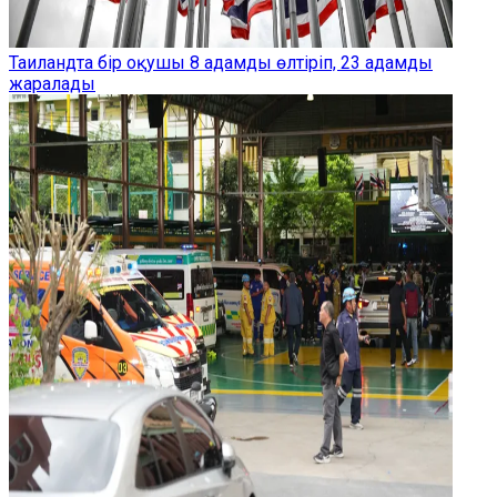
Таиландта бір оқушы 8 адамды өлтіріп, 23 адамды
жаралады