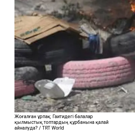
Жоғалған ұрпақ: Гаитидегі балалар
қылмыстық топтардың құрбанына қалай
айналуда? / TRT World