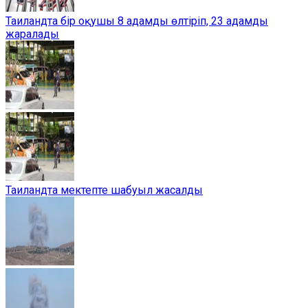
Таиландта бір оқушы 8 адамды өлтіріп, 23 адамды
жаралады
Таиландта мектепте шабуыл жасалды