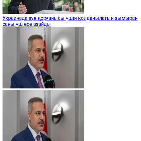
Украинада әуе қорғанысы үшін қолданылатын зымыран
саны үш есе азайды