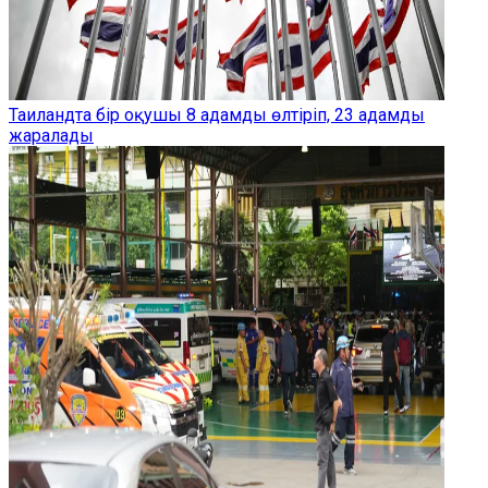
Таиландта бір оқушы 8 адамды өлтіріп, 23 адамды
жаралады