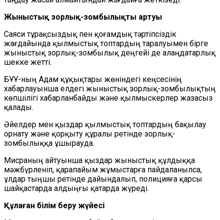
Жыныстық зорлық-зомбылықтың артуы
Саяси тұрақсыздық пен қоғамдық тәртіпсіздік
жағдайында қылмыстық топтардың таралуымен бірге
жыныстық зорлық-зомбылық деңгейі де алаңдатарлық
шекке жетті.
БҰҰ-ның Адам құқықтары жөніндегі кеңсесінің
хабарлауынша елдегі жыныстық зорлық-зомбылықтың
көпшілігі хабарланбайды және қылмыскерлер жазасыз
қалады.
Әйелдер мен қыздар қылмыстық топтардың бақылау
орнату және қорқыту құралы ретінде зорлық-
зомбылыққа ұшырауда.
Мисраның айтуынша қыздар жыныстық құлдыққа
мәжбүрленіп, қарапайым жұмыстарға пайдаланылса,
ұлдар тыңшы ретінде дайындалып, полицияға қарсы
шайқастарда алдыңғы қатарда жүреді.
Құлаған білім беру жүйесі