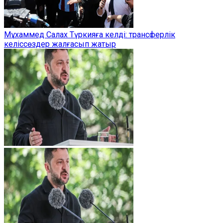
Мұхаммед Салах Түркияға келді: трансферлік
келіссөздер жалғасып жатыр