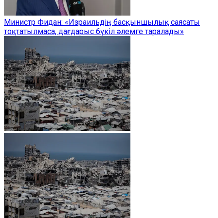
Министр Фидан: «Израильдің басқыншылық саясаты
тоқтатылмаса, дағдарыс бүкіл әлемге таралады»