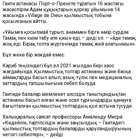
Гаити астанасы Порт-о-Пренсте тұратын 16 жастағы
жасөспірім Адам құқықтарын қорғау ұйымына 14
жасында «Village de Dieu» қылмыстық тобына
қосылғанын айтты.
«Ұйымға қосылмай тұрып, анаммен бірге өмір сүрдім.
Тамақ пен киім табу өте қиын еді, – деді ол. – «Үйде тамақ
жоқ еді. Бірақ топта жүргенімде тамақ жей алатынмын».
Бұл жеке бір жағдай емес.
Кариб теңізіндегі бұл ел 2021 жылдан бері хаос
жағдайында. Қылмыстық топтар астананы және басқа
аймақтарды басып алып, азық-түлік пен медициналық
заттардың тапшылығына себеп болуда.
Гаитиде балалар мемлекет әлсіздік танытқандықтан
астананы басып алған және осал тұрғындарды қанауға
бағытталған қылмыстық топтардың қол астына түсуде.
Халықаралық саясат профессоры Амаленду Мисра:
«Кедейлік, тәртіпсіздік және заңсыздық – Гаитидегі
қылмыстық топтардың балаларды қаруландыруының
негізгі себептері», – дейді.