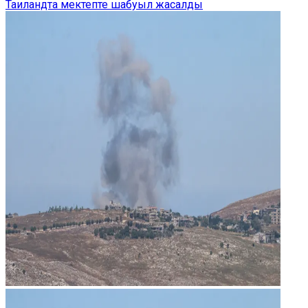
Таиландта мектепте шабуыл жасалды