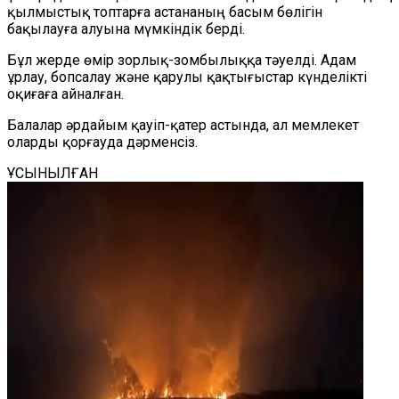
қылмыстық топтарға астананың басым бөлігін
бақылауға алуына мүмкіндік берді.
Бұл жерде өмір зорлық-зомбылыққа тәуелді. Адам
ұрлау, бопсалау және қарулы қақтығыстар күнделікті
оқиғаға айналған.
Балалар әрдайым қауіп-қатер астында, ал мемлекет
оларды қорғауда дәрменсіз.
ҰСЫНЫЛҒАН