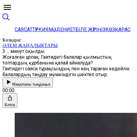
САЯСАТ
ТҮРКИЯ
МӘДЕНИЕТ
БІЛЕ ЖҮРІҢІЗ
КӨЗҚАРАС
Көзқарас
ӘЛЕМ ЖАҢАЛЫҚТАРЫ
3 ... минут оқылды
Жоғалған ұрпақ: Гаитидегі балалар қылмыстық
топтардың құрбанына қалай айналуда?
Гаитидегі саяси тұрақсыздық пен кең тараған кедейлік
балалардың таңдау мүмкіндігін шектеп отыр.
Мақаланы тыңдаңыз
00:00
Бөлісу