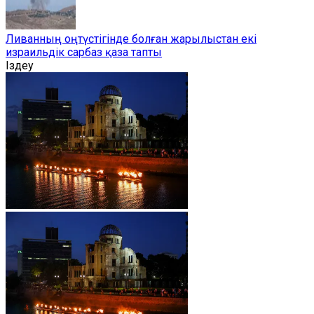
Ливанның оңтүстігінде болған жарылыстан екі
израильдік сарбаз қаза тапты
Іздеу