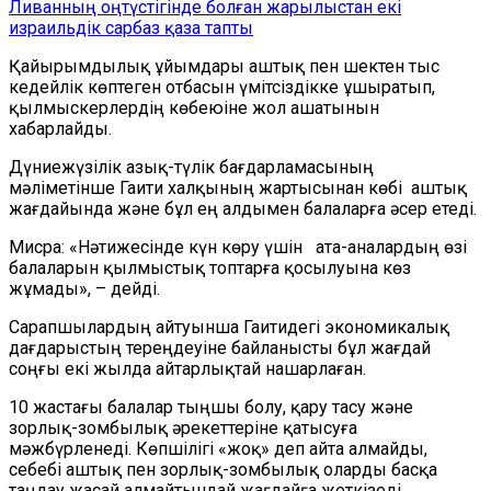
Ливанның оңтүстігінде болған жарылыстан екі
израильдік сарбаз қаза тапты
Қайырымдылық ұйымдары аштық пен шектен тыс
кедейлік көптеген отбасын үмітсіздікке ұшыратып,
қылмыскерлердің көбеюіне жол ашатынын
хабарлайды.
Дүниежүзілік азық-түлік бағдарламасының
мәліметінше Гаити халқының жартысынан көбі аштық
жағдайында және бұл ең алдымен балаларға әсер етеді.
Мисра: «Нәтижесінде күн көру үшін ата-аналардың өзі
балаларын қылмыстық топтарға қосылуына көз
жұмады», – дейді.
Сарапшылардың айтуынша Гаитидегі экономикалық
дағдарыстың тереңдеуіне байланысты бұл жағдай
соңғы екі жылда айтарлықтай нашарлаған.
10 жастағы балалар тыңшы болу, қару тасу және
зорлық-зомбылық әрекеттеріне қатысуға
мәжбүрленеді. Көпшілігі «жоқ» деп айта алмайды,
себебі аштық пен зорлық-зомбылық оларды басқа
таңдау жасай алмайтындай жағдайға жеткізеді.