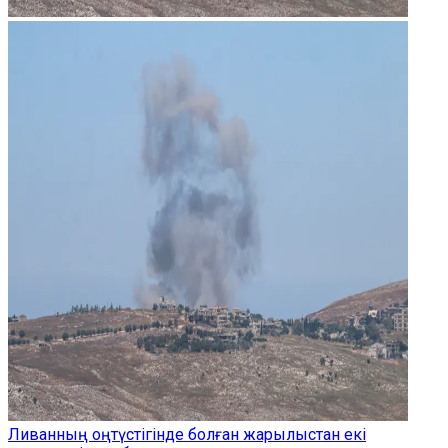
Ливанның оңтүстігінде болған жарылыстан екі