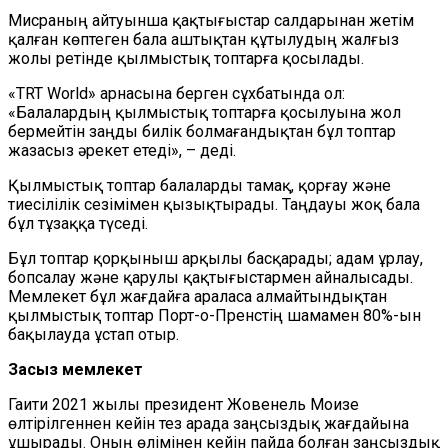
Мисраның айтуынша қақтығыстар салдарынан жетім
қалған көптеген бала аштықтан құтылудың жалғыз
жолы ретінде қылмыстық топтарға қосылады.
«TRT World» арнасына берген сұхбатында ол:
«Балалардың қылмыстық топтарға қосылуына жол
бермейтін заңды билік болмағандықтан бұл топтар
жазасыз әрекет етеді», – деді.
Қылмыстық топтар балаларды тамақ, қорғау және
тиесілілік сезімімен қызықтырады. Таңдауы жоқ бала
бұл тұзаққа түседі.
Бұл топтар қорқыныш арқылы басқарады; адам ұрлау,
бопсалау және қарулы қақтығыстармен айналысады.
Мемлекет бұл жағдайға араласа алмайтындықтан
қылмыстық топтар Порт-о-Пренстің шамамен 80%-ын
бақылауда ұстап отыр.
Заңсыз мемлекет
Гаити 2021 жылы президент Жовенель Моизе
өлтірілгеннен кейін тез арада заңсыздық жағдайына
ұшырады. Оның өлімінен кейін пайда болған заңсыздық