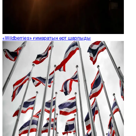
«Wildberries» ғимаратын өрт шарпыды