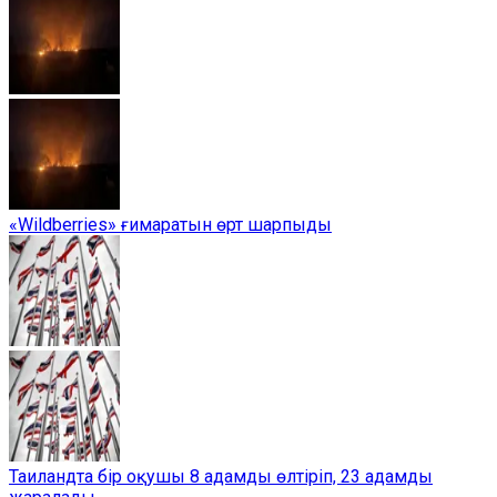
«Wildberries» ғимаратын өрт шарпыды
Таиландта бір оқушы 8 адамды өлтіріп, 23 адамды