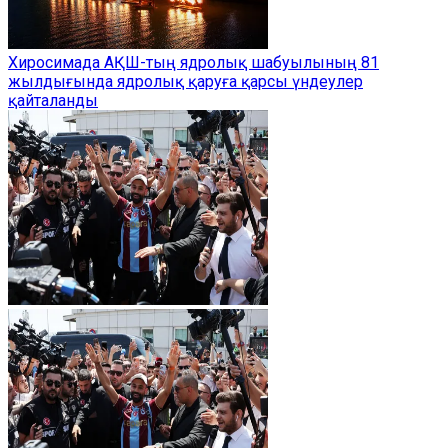
Хиросимада АҚШ-тың ядролық шабуылының 81
жылдығында ядролық қаруға қарсы үндеулер
қайталанды