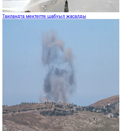
Таиландта мектепте шабуыл жасалды