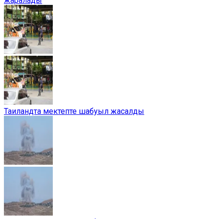
жаралады
Таиландта мектепте шабуыл жасалды