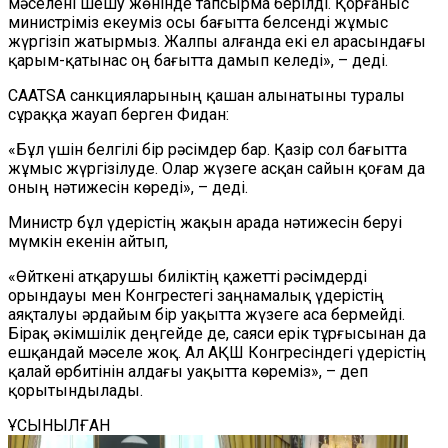
мәселені шешу жөнінде тапсырма берілді. Қорғаныс
министріміз екеуміз осы бағытта белсенді жұмыс
жүргізіп жатырмыз. Жалпы алғанда
екі ел арасындағы
қарым-қатынас оң бағытта дамып келеді», – деді.
CAATSA санкцияларының қашан алынатыны туралы
сұраққа жауап берген Фидан:
«Бұл үшін белгілі бір рәсімдер бар. Қазір сол бағытта
жұмыс
жүргізілуде. Олар жүзеге асқан сайын қоғам да
оның нәтижесін көреді», – деді.
Министр бұл үдерістің жақын арада нәтижесін беруі
мүмкін екенін айтып
,
«Өйткені атқарушы биліктің қажетті рәсімдерді
орындауы мен Конгрестегі заңнамалық үдерістің
аяқталуы әрдайым бір уақытта жүзеге аса бермейді.
Бірақ әкімшілік деңгейде де, саяси ерік тұрғысынан да
ешқандай мәселе жоқ. Ал АҚШ Конгресіндегі үдерістің
қалай өрбитінін алдағы уақытта көреміз», – деп
қорытындылады.
ҰСЫНЫЛҒАН