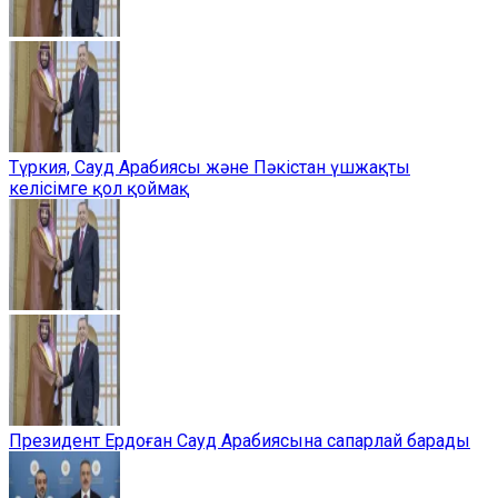
Түркия, Сауд Арабиясы және Пәкістан үшжақты
келісімге қол қоймақ
Президент Ердоған Сауд Арабиясына сапарлай барады