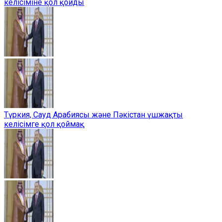
келісіміне қол қойды
Түркия, Сауд Арабиясы және Пәкістан үшжақты
келісімге қол қоймақ