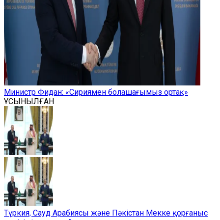
Министр Фидан: «Сириямен болашағымыз ортақ»
ҰСЫНЫЛҒАН
Түркия, Сауд Арабиясы және Пәкістан Мекке қорғаныс