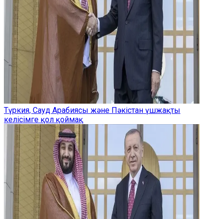
Түркия, Сауд Арабиясы және Пәкістан үшжақты
келісімге қол қоймақ