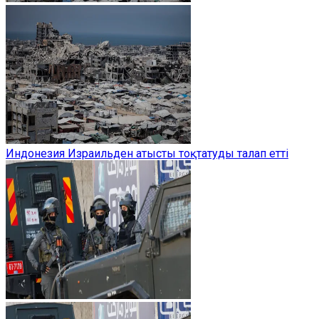
Индонезия Израильден атысты тоқтатуды талап етті