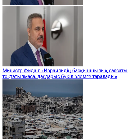
Министр Фидан: «Израильдің басқыншылық саясаты
тоқтатылмаса, дағдарыс бүкіл әлемге таралады»