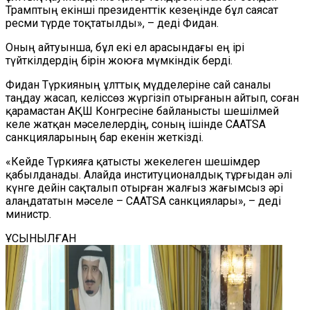
Трамптың екінші президенттік кезеңінде бұл саясат
ресми түрде тоқтатылды», – деді Фидан.
Оның айтуынша, бұл екі ел арасындағы ең ірі
түйткілдердің бірін жоюға мүмкіндік берді.
Фидан Түркияның ұлттық мүдделеріне сай саналы
таңдау жасап, келіссөз жүргізіп отырғанын айтып, соған
қарамастан АҚШ Конгресіне байланысты шешілмей
келе жатқан мәселелердің, соның ішінде CAATSA
санкцияларының бар екенін жеткізді.
«Кейде Түркияға қатысты жекелеген шешімдер
қабылданады. Алайда институционалдық тұрғыдан әлі
күнге дейін сақталып отырған жалғыз жағымсыз әрі
алаңдататын мәселе – CAATSA санкциялары», – деді
министр.
ҰСЫНЫЛҒАН