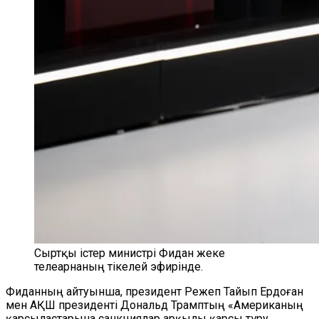
Сыртқы істер министрі Фидан жеке
телеарнаның тікелей эфирінде.
Фиданның айтуынша, президент Режеп Тайып Ердоған
мен АҚШ президенті Дональд Трамптың «Американың
қарсыластарына санкциялар арқылы қарсы тұру