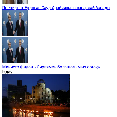
Президент Ердоған Сауд Арабиясына сапарлай барады
Министр Фидан: «Сириямен болашағымыз ортақ»
Іздеу