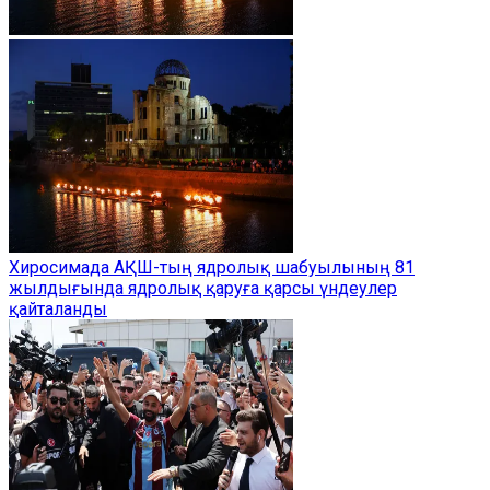
Хиросимада АҚШ-тың ядролық шабуылының 81
жылдығында ядролық қаруға қарсы үндеулер
қайталанды