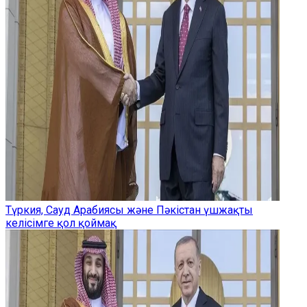
Түркия, Сауд Арабиясы және Пәкістан үшжақты
келісімге қол қоймақ