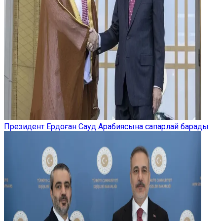
Президент Ердоған Сауд Арабиясына сапарлай барады