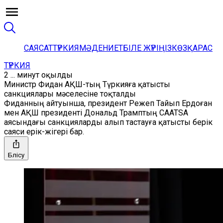
САЯСАТ
ТҮРКИЯ
МӘДЕНИЕТ
БІЛЕ ЖҮРІҢІЗ
КӨЗҚАРАС
ТҮРКИЯ
2 ... минут оқылды
Министр Фидан АҚШ-тың Түркияға қатысты
санкциялары мәселесіне тоқталды
Фиданның айтуынша, президент Режеп Тайып Ердоған
мен АҚШ президенті Дональд Трамптың CAATSA
аясындағы санкцияларды алып тастауға қатысты берік
саяси ерік-жігері бар.
Бөлісу