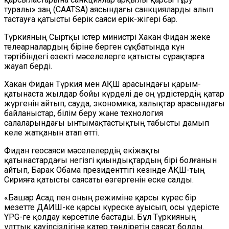
туралы» заң (CAATSA) аясындағы санкцияларды алып
тастауға қатысты берік саяси ерік-жігері бар.
Түркияның Сыртқы істер министрі Хакан Фидан жеке
телеарналардың біріне берген сұқбатында күн
тәртібіндегі өзекті мәселелерге қатысты сұрақтарға
жауап берді.
Хакан Фидан Түркия мен АҚШ арасындағы қарым-
қатынаста жылдар бойы күрделі де оң үрдістердің қатар
жүргенін айтып, сауда, экономика, халықтар арасындағы
байланыстар, білім беру және технология
салаларындағы ынтымақтастықтың табысты дамып
келе жатқанын атап өтті.
Фидан геосаяси мәселелердің екіжақты
қатынастардағы негізгі қиындықтардың бірі болғанын
айтып, Барак Обама президенттігі кезінде АҚШ-тың
Сирияға қатысты саясаты өзгергенін еске салды.
«Башар Асад пен оның режиміне қарсы күрес бір
мезетте ДАИШ-ке қарсы күреске ауысып, осы үдерісте
YPG-ге қолдау көрсетіле бастады. Бұл Түркияның
ұлттық қауіпсіздігіне қатер төндіретін саясат болды.