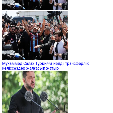
Мұхаммед Салах Түркияға келді: трансферлік
келіссөздер жалғасып жатыр