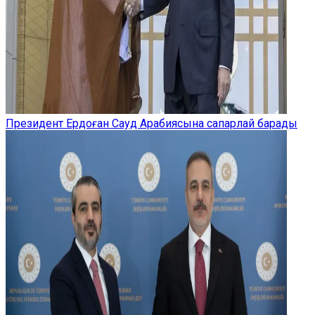
Президент Ердоған Сауд Арабиясына сапарлай барады