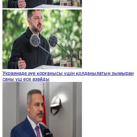
Украинада әуе қорғанысы үшін қолданылатын зымыран
саны үш есе азайды