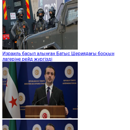
Израиль басып алынған Батыс Шериядағы босқын
лагеріне рейд жүргізді