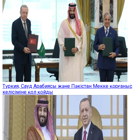
Түркия, Сауд Арабиясы және Пәкістан Мекке қорғаныс
келісіміне қол қойды