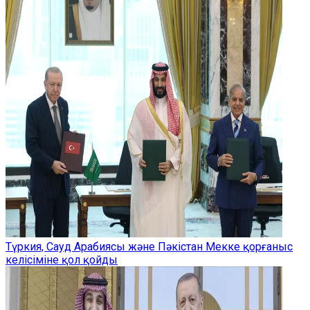
Түркия, Сауд Арабиясы және Пәкістан Мекке қорғаныс
келісіміне қол қойды