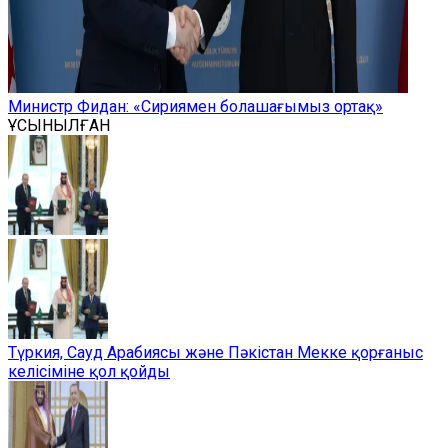
Министр Фидан: «Сириямен болашағымыз ортақ»
ҰСЫНЫЛҒАН
Түркия, Сауд Арабиясы және Пәкістан Мекке қорғаныс
келісіміне қол қойды