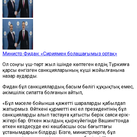
Министр Фидан: «Сириямен болашағымыз ортақ»
Ол соңғы үш-төрт жыл ішінде көптеген елдің Түркияға
қарсы енгізген санкцияларының күші жойылғанына
назар аударды.
Фидан бұл санкциялардың басым бөлігі құқықтық емес,
әкімшілік сипатта болғанын айтып,
«Бұл мәселе бойынша қажетті
шараларды қабылдап
жатырмыз. Өйткені құрметті
екі ел президентінің
бұл
санкцияларды алып тастауға қатысты берік саяси ерік-
жігері бар. Өткен жылдың қыркүйегінде Вашингтонда
өткен кездесуде екі көшбасшы осы бағыттағы
ұстанымдарын білдірді. Бізге, министрлерге, бұл