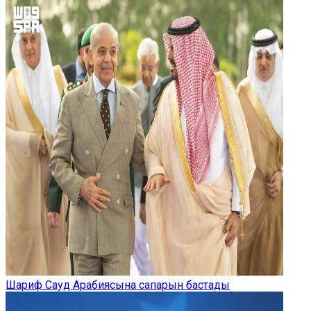
Шариф Сауд Арабиясына сапарын бастады