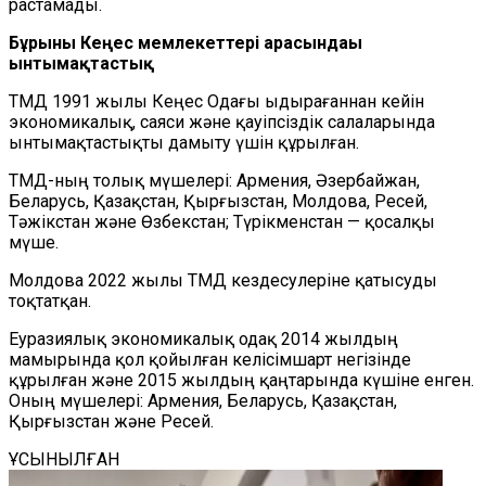
растамады.
Бұрынғы Кеңес мемлекеттері арасындағы
ынтымақтастық
ТМД 1991 жылы Кеңес Одағы ыдырағаннан кейін
экономикалық, саяси және қауіпсіздік салаларында
ынтымақтастықты дамыту үшін құрылған.
ТМД-ның толық мүшелері: Армения, Әзербайжан,
Беларусь, Қазақстан, Қырғызстан, Молдова, Ресей,
Тәжікстан және Өзбекстан; Түрікменстан — қосалқы
мүше.
Молдова 2022 жылы ТМД кездесулеріне қатысуды
тоқтатқан.
Еуразиялық экономикалық одақ 2014 жылдың
мамырында қол қойылған келісімшарт негізінде
құрылған және 2015 жылдың қаңтарында күшіне енген.
Оның мүшелері: Армения, Беларусь, Қазақстан,
Қырғызстан және Ресей.
ҰСЫНЫЛҒАН