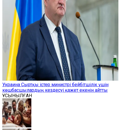
Украина Сыртқы істер министрі бейбітшілік үшін
көшбасшылардың кездесуі қажет екенін айтты
ҰСЫНЫЛҒАН