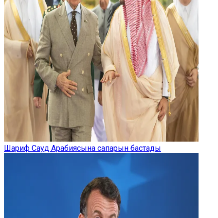
Шариф Сауд Арабиясына сапарын бастады