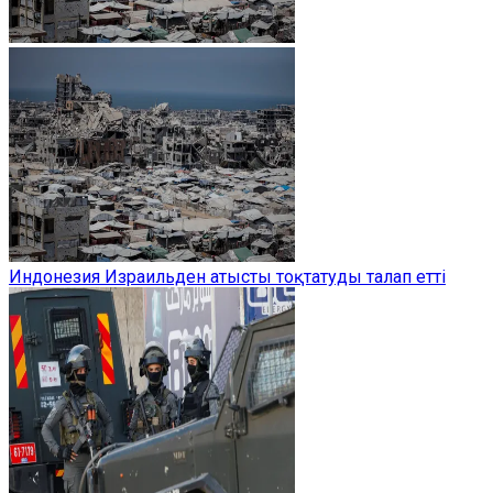
Индонезия Израильден атысты тоқтатуды талап етті