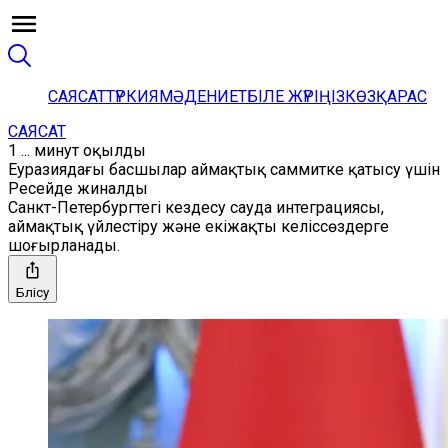
САЯСАТ
ТҮРКИЯ
МӘДЕНИЕТ
БІЛЕ ЖҮРІҢІЗ
КӨЗҚАРАС
САЯСАТ
1 ... минут оқылды
Еуразиядағы басшылар аймақтық саммитке қатысу үшін
Ресейде жиналды
Санкт-Петербургтегі кездесу сауда интеграциясы,
аймақтық үйлестіру және екіжақты келіссөздерге
шоғырланады.
Бөлісу