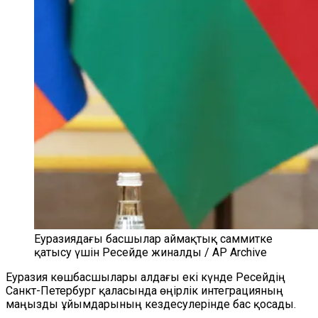
Еуразиядағы басшылар аймақтық саммитке
қатысу үшін Ресейде жиналды / AP Archive
Еуразия көшбасшылары алдағы екі күнде Ресейдің
Санкт-Петербург қаласында өңірлік интеграцияның
маңызды ұйымдарының кездесулерінде бас қосады.