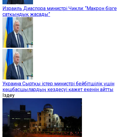
Израиль Диаспора министрі Чикли: “Макрон бізге
сатқындық жасады”
Украина Сыртқы істер министрі бейбітшілік үшін
көшбасшылардың кездесуі қажет екенін айтты
Іздеу