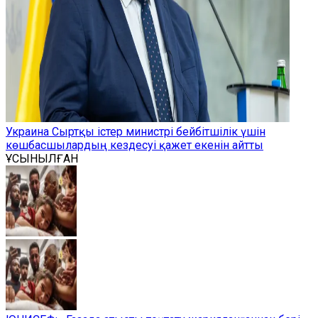
Украина Сыртқы істер министрі бейбітшілік үшін
көшбасшылардың кездесуі қажет екенін айтты
ҰСЫНЫЛҒАН