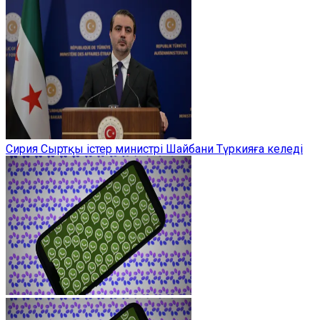
Сирия Сыртқы істер министрі Шайбани Түркияға келеді