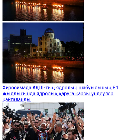
Хиросимада АҚШ-тың ядролық шабуылының 81
жылдығында ядролық қаруға қарсы үндеулер
қайталанды