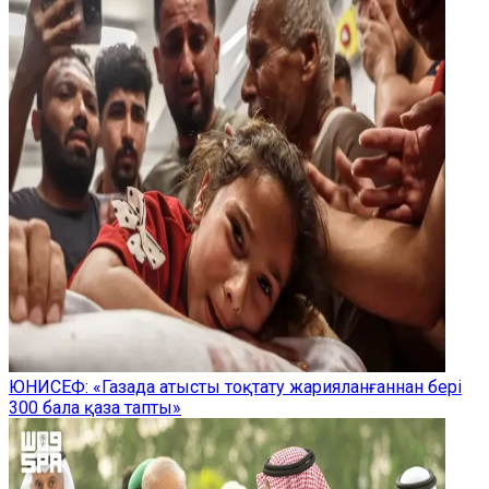
ЮНИСЕФ: «Газада атысты тоқтату жарияланғаннан бері
300 бала қаза тапты»