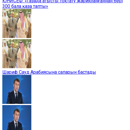
ЮНИСЕФ: «Газада атысты тоқтату жарияланғаннан бері
300 бала қаза тапты»
Шариф Сауд Арабиясына сапарын бастады