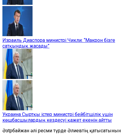
Израиль Диаспора министрі Чикли: “Макрон бізге
сатқындық жасады”
Украина Сыртқы істер министрі бейбітшілік үшін
көшбасшылардың кездесуі қажет екенін айтты
Әзtрбайжан әлі ресми түрде Әлиевтің қатыcатынын