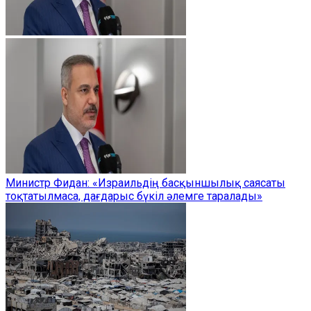
Министр Фидан: «Израильдің басқыншылық саясаты
тоқтатылмаса, дағдарыс бүкіл әлемге таралады»