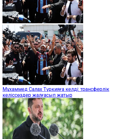
Мұхаммед Салах Түркияға келді: трансферлік
келіссөздер жалғасып жатыр