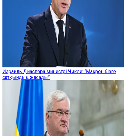
Израиль Диаспора министрі Чикли: “Макрон бізге
сатқындық жасады”