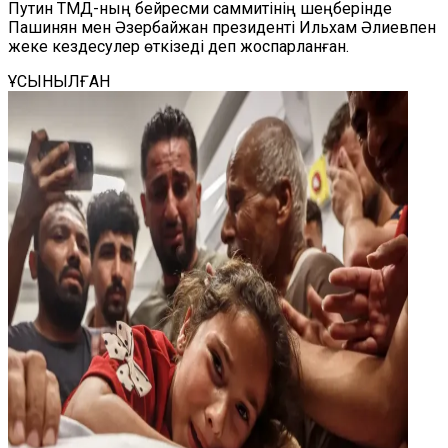
Путин ТМД-ның бейресми саммитінің шеңберінде
Пашинян мен Әзербайжан президенті Ильхам Әлиевпен
жеке кездесулер өткізеді деп жоспарланған.
ҰСЫНЫЛҒАН