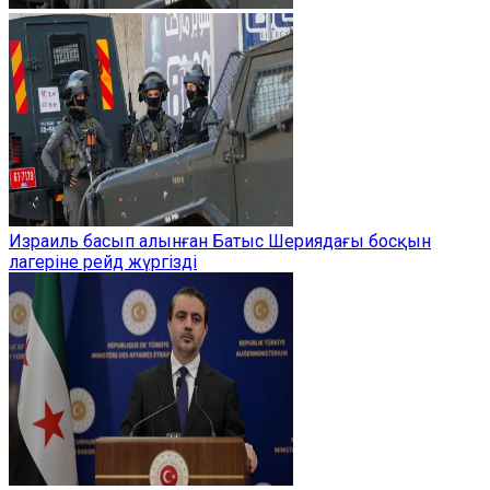
Израиль басып алынған Батыс Шериядағы босқын
лагеріне рейд жүргізді