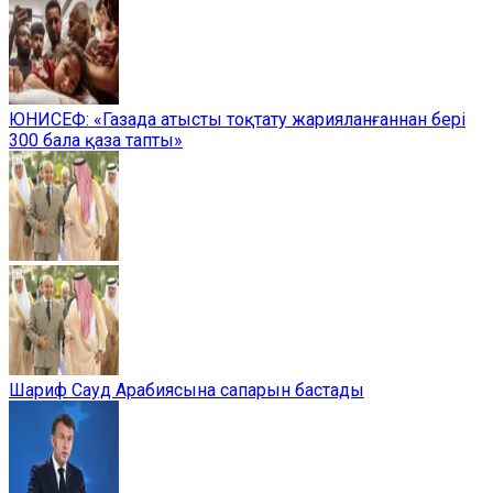
ЮНИСЕФ: «Газада атысты тоқтату жарияланғаннан бері
300 бала қаза тапты»
Шариф Сауд Арабиясына сапарын бастады