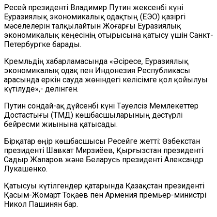
Ресей президенті Владимир Путин жексенбі күні
Еуразиялық экономикалық одақтың (ЕЭО) қазіргі
мәселелерін талқылайтын Жоғарғы Еуразиялық
экономикалық кеңесінің отырысына қатысу үшін Санкт-
Петербургке барады.
Кремльдің хабарламасында «Әсіресе, Еуразиялық
экономикалық одақ пен Индонезия Республикасы
арасында еркін сауда жөніндегі келісімге қол қойылуы
күтілуде»,- делінген.
Путин сондай-ақ дүйсенбі күні Тәуелсіз Мемлекеттер
Достастығы (ТМД) көшбасшыларының дәстүрлі
бейресми жиынына қатысады.
Бірқатар өңір көшбасшысы Ресейге жетті: Өзбекстан
президенті Шавкат Мирзиёев, Қырғызстан президенті
Садыр Жапаров және Беларусь президенті Александр
Лукашенко.
Қатысуы күтілгендер қатарында Қазақстан президенті
Қасым-Жомарт Тоқаев пен Армения премьер-министрі
Никол Пашинян бар.