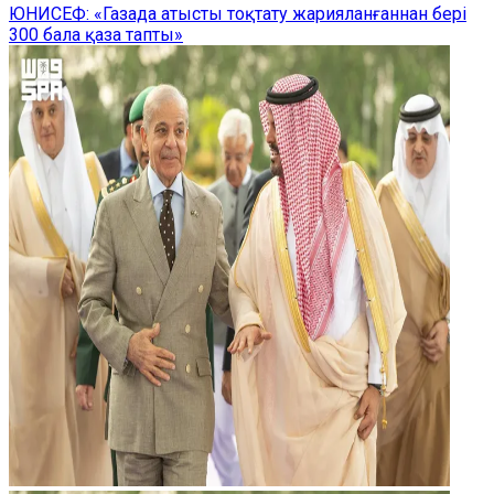
ЮНИСЕФ: «Газада атысты тоқтату жарияланғаннан бері
300 бала қаза тапты»