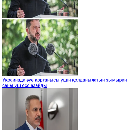
Украинада әуе қорғанысы үшін қолданылатын зымыран
саны үш есе азайды