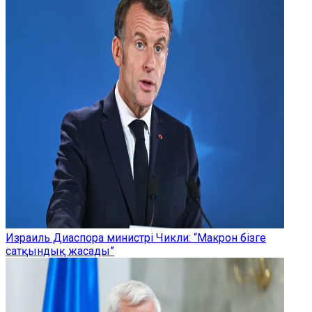
Израиль Диаспора министрі Чикли: “Макрон бізге
сатқындық жасады”