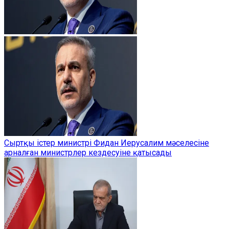
Сыртқы істер министрі Фидан Иерусалим мәселесіне
арналған министрлер кездесуіне қатысады