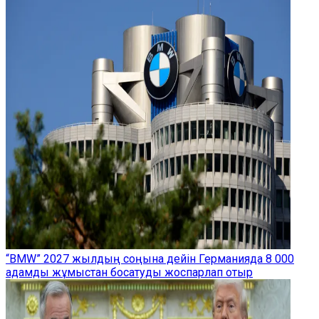
“BMW” 2027 жылдың соңына дейін Германияда 8 000
адамды жұмыстан босатуды жоспарлап отыр