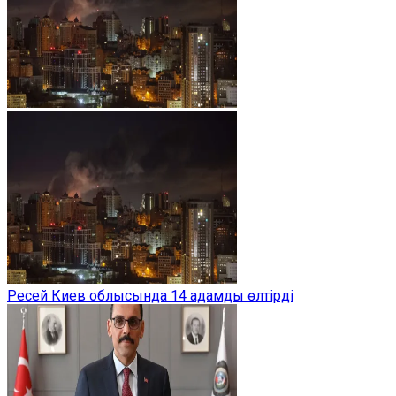
Ресей Киев облысында 14 адамды өлтірді