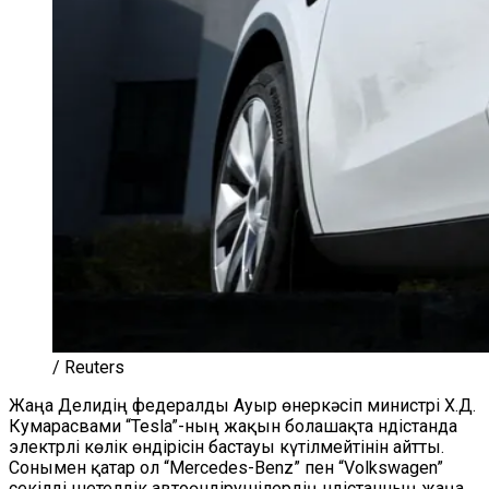
/ Reuters
Жаңа Делидің федералды Ауыр өнеркәсіп министрі Х.Д.
Кумарасвами “Tesla”-ның жақын болашақта Үндістанда
электрлі көлік өндірісін бастауы күтілмейтінін айтты.
Сонымен қатар ол “Mercedes-Benz” пен “Volkswagen”
секілді шетелдік автоөндірушілердің Үндістанның жаңа