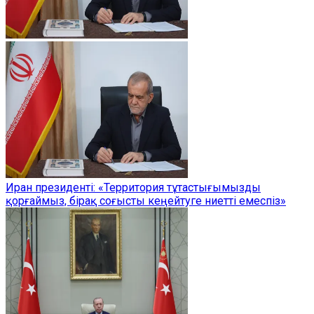
Иран президенті: «Территория тұтастығымызды
қорғаймыз, бірақ соғысты кеңейтуге ниетті емеспіз»