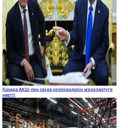
Канада АҚШ-пен сауда келіссөздерін жеделдетуге
ниетті