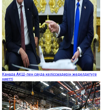
Канада АҚШ-пен сауда келіссөздерін жеделдетуге
ниетті