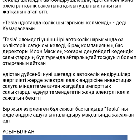
электрлі көлік саясатына қызығушылық танытып
жатқанын атап өтті.
«Tesla Үндістанда көлік шығарғысы келмейді,» - деді
Кумарасвами.
“Tesla” әлемдегі үшінші ірі автокөлік нарығында өз
көліктерін сатқысы келеді, бірақ компанияның бас
директоры Илон Маск ең жоғары деңгейдегі кедендік
салықтардың бұл тұрғыда айтарлықтай тосқауыл болып
отырғанын айтқан.
Үндістан дүйсенбі күні шетелдік автокөлік өндірушілер
жергілікті жерде электрлі көлік өндірісіне инвестиция
салуға міндеттеме алған жағдайда импорттық
салықтарды едәуір төмендететін жаңа электрлі көлік
саясатын бекітті.
Бір жыл әзірленген бұл саясат бастапқыда “Tesla”-ны
елде өндіріс ашуға ынталандыру мақсатында жасалған
еді.
ҰСЫНЫЛҒАН