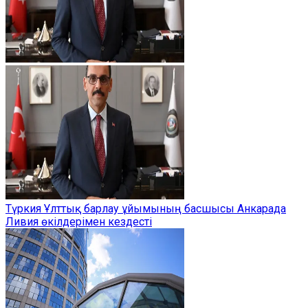
Түркия Ұлттық барлау ұйымының басшысы Анкарада
Ливия өкілдерімен кездесті