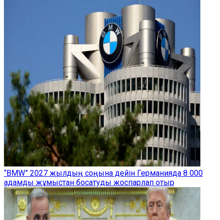
“BMW” 2027 жылдың соңына дейін Германияда 8 000
адамды жұмыстан босатуды жоспарлап отыр