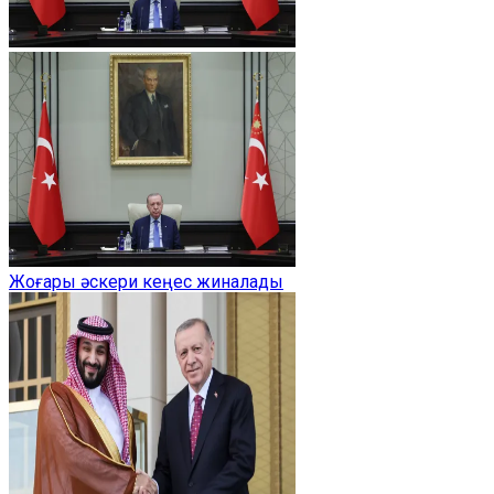
Жоғары әскери кеңес жиналады