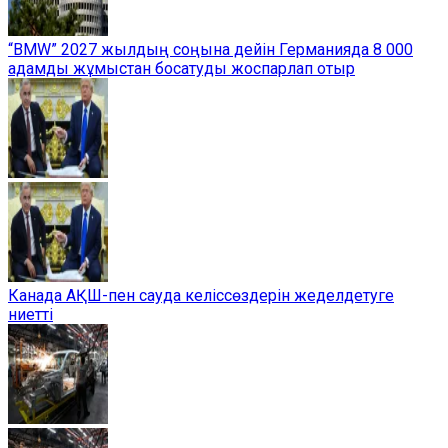
“BMW” 2027 жылдың соңына дейін Германияда 8 000
адамды жұмыстан босатуды жоспарлап отыр
Канада АҚШ-пен сауда келіссөздерін жеделдетуге
ниетті