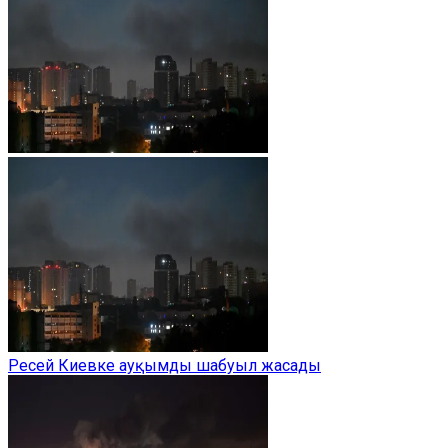
Ресей Киевке ауқымды шабуыл жасады