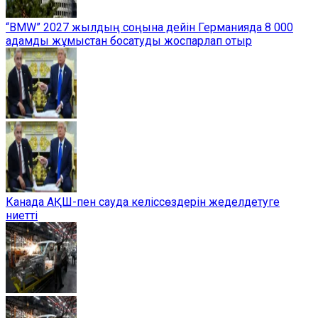
“BMW” 2027 жылдың соңына дейін Германияда 8 000
адамды жұмыстан босатуды жоспарлап отыр
Канада АҚШ-пен сауда келіссөздерін жеделдетуге
ниетті