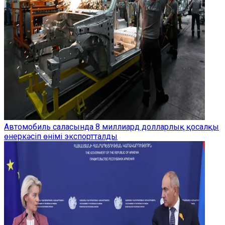
Автомобиль саласында 8 миллиард долларлық қосалқы
өнеркәсіп өнімі экспортталды