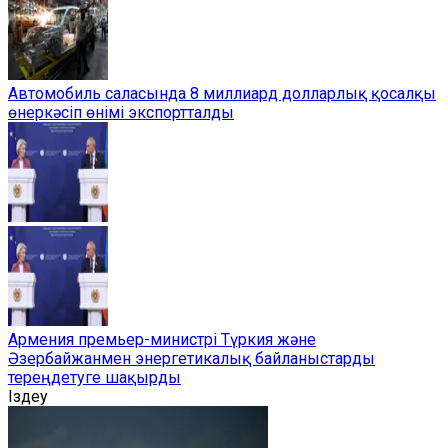
Автомобиль саласында 8 миллиард долларлық қосалқы
өнеркәсіп өнімі экспортталды
Армения премьер-министрі Түркия және
Әзербайжанмен энергетикалық байланыстарды
тереңдетуге шақырды
Іздеу