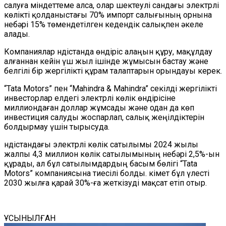
салуға міндеттеме алса, олар шектеулі сандағы электрлі
көлікті қолданыстағы 70% импорт салығының орнына
небәрі 15% төмендетілген кедендік салықпен әкеле
алады.
Компаниялар Үндістанда өндіріс алаңын құру, мақұлдау
алғаннан кейін үш жыл ішінде жұмысын бастау және
белгілі бір жергілікті құрам талаптарын орындауы керек.
“Tata Motors” пен “Mahindra & Mahindra” секілді жергілікті
инвесторлар елдегі электрлі көлік өндірісіне
миллиондаған доллар жұмсады және одан да көп
инвестиция салуды жоспарлап, салық жеңілдіктерін
болдырмау үшін тырысуда.
Үндістандағы электрлі көлік сатылымы 2024 жылы
жалпы 4,3 миллион көлік сатылымының небәрі 2,5%-ын
құрады, ал бұл сатылымдардың басым бөлігі “Tata
Motors” компаниясына тиесілі болды. Үкімет бұл үлесті
2030 жылға қарай 30%-ға жеткізуді мақсат етіп отыр.
ҰСЫНЫЛҒАН