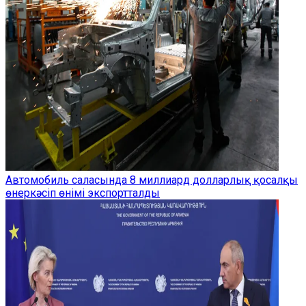
Автомобиль саласында 8 миллиард долларлық қосалқы
өнеркәсіп өнімі экспортталды