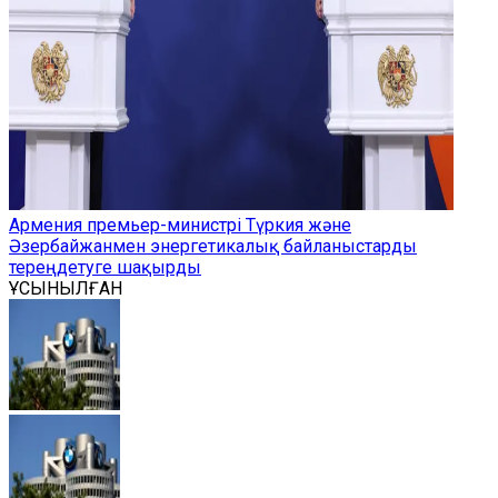
Армения премьер-министрі Түркия және
Әзербайжанмен энергетикалық байланыстарды
тереңдетуге шақырды
ҰСЫНЫЛҒАН