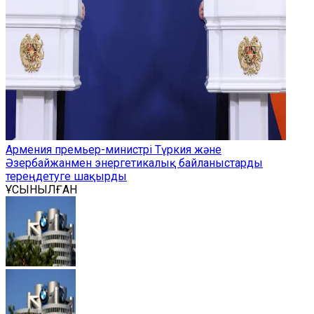
Армения премьер-министрі Түркия және
Әзербайжанмен энергетикалық байланыстарды
тереңдетуге шақырды
ҰСЫНЫЛҒАН