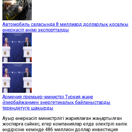
Автомобиль саласында 8 миллиард долларлық қосалқы
өнеркәсіп өнімі экспортталды
Армения премьер-министрі Түркия және
Әзербайжанмен энергетикалық байланыстарды
тереңдетуге шақырды
Ауыр өнеркәсіп министрлігі жариялаған жаңартылған
жоспарға сәйкес, егер компаниялар елде электрлі көлік
өндірісіне кемінде 486 миллион доллар инвестиция