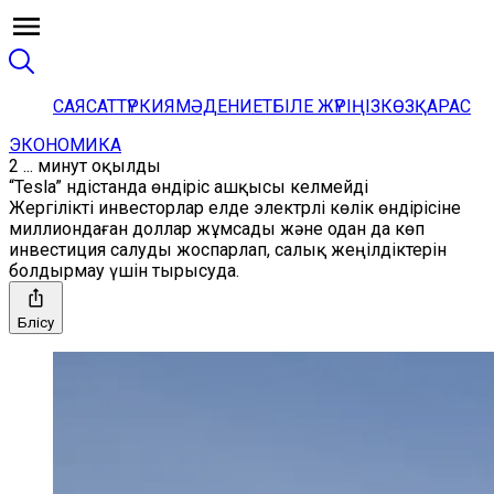
САЯСАТ
ТҮРКИЯ
МӘДЕНИЕТ
БІЛЕ ЖҮРІҢІЗ
КӨЗҚАРАС
ЭКОНОМИКА
2 ... минут оқылды
“Tesla” Үндістанда өндіріс ашқысы келмейді
Жергілікті инвесторлар елде электрлі көлік өндірісіне
миллиондаған доллар жұмсады және одан да көп
инвестиция салуды жоспарлап, салық жеңілдіктерін
болдырмау үшін тырысуда.
Бөлісу