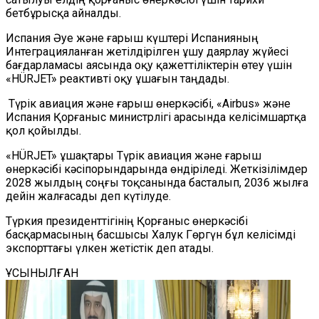
бетбұрысқа айналды.
Испания Әуе және ғарыш күштері Испанияның
Интеграцияланған жетілдірілген ұшу даярлау жүйесі
бағдарламасы аясында оқу қажеттіліктерін өтеу үшін
«HÜRJET» реактивті оқу ұшағын таңдады.
Түрік авиация және ғарыш өнеркәсібі, «Airbus» және
Испания Қорғаныс министрлігі арасында келісімшартқа
қол қойылды.
«HÜRJET» ұшақтары Түрік авиация және ғарыш
өнеркәсібі кәсіпорындарында өндіріледі. Жеткізілімдер
2028 жылдың соңғы тоқсанында басталып, 2036 жылға
дейін жалғасады деп күтілуде.
Түркия президенттігінің Қорғаныс өнеркәсібі
басқармасының басшысы Халук Гөргүн бұл келісімді
экспорттағы үлкен жетістік деп атады.
ҰСЫНЫЛҒАН