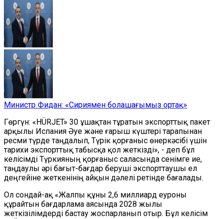
Министр Фидан: «Сириямен болашағымыз ортақ»
Гөргүн: «HÜRJET» 30 ұшақтан тұратын экспорттық пакет
арқылы Испания Әуе және ғарыш күштері тарапынан
ресми түрде таңдалып, Түрік қорғаныс өнеркәсібі үшін
тарихи экспорттық табысқа қол жеткізді», - деп бұл
келісімді Түркияның қорғаныс саласында сенімге ие,
таңдаулы әрі бағыт-бағдар беруші экспорттаушы ел
деңгейіне жеткенінің айқын дәлелі ретінде бағалады.
Ол сондай-ақ «Жалпы құны 2,6 миллиард еуроны
құрайтын бағдарлама аясында 2028 жылы
жеткізілімдерді бастау жоспарланып отыр. Бұл келісім