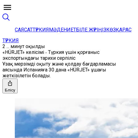
САЯСАТ
ТҮРКИЯ
МӘДЕНИЕТ
БІЛЕ ЖҮРІҢІЗ
КӨЗҚАРАС
ТҮРКИЯ
2 ... минут оқылды
«HÜRJET» келісімі ˗ Түркия үшін қорғаныс
экспортындағы тарихи серпіліс
Ұзақ мерзімді оқыту және қолдау бағдарламасы
аясында Испанияға 30 дана «HÜRJET» ұшағы
жеткізілетін болады.
Бөлісу