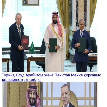
Түркия, Сауд Арабиясы және Пәкістан Мекке қорғаныс
келісіміне қол қойды