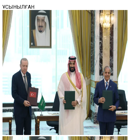
ҰСЫНЫЛҒАН