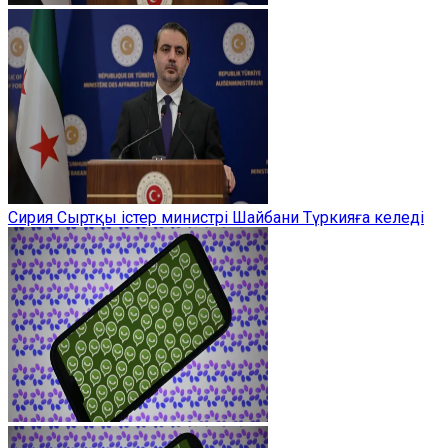
Сирия Сыртқы істер министрі Шайбани Түркияға келеді