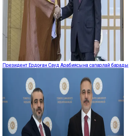
Президент Ердоған Сауд Арабиясына сапарлай барады