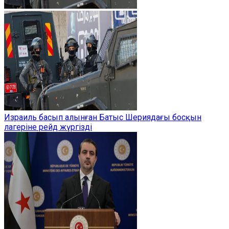
Израиль басып алынған Батыс Шериядағы босқын
лагеріне рейд жүргізді