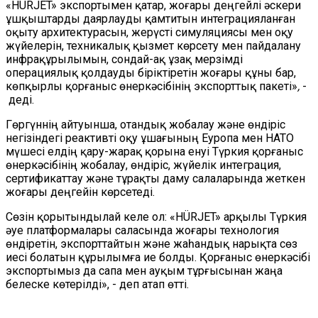
«HÜRJET» экспортымен қатар, жоғары деңгейлі әскери
ұшқыштарды даярлауды қамтитын интеграцияланған
оқыту архитектурасын, жерүсті симуляциясы мен оқу
жүйелерін, техникалық қызмет көрсету мен пайдалану
инфрақұрылымын, сондай-ақ ұзақ мерзімді
операциялық қолдауды біріктіретін жоғары құны бар,
көпқырлы қорғаныс өнеркәсібінің экспорттық пакеті»
,
-
деді.
Гөргүннің айтуынша, отандық жобалау және өндіріс
негізіндегі реактивті оқу ұшағының Еуропа мен НATO
мүшесі елдің қару-жарақ қорына енуі Түркия қорғаныс
өнеркәсібінің жобалау, өндіріс, жүйелік интеграция,
сертификаттау және тұрақты даму салаларында жеткен
жоғары деңгейін көрсетеді.
Сөзін қорытындылай келе ол: «HÜRJET» арқылы Түркия
әуе платформалары саласында жоғары технология
өндіретін, экспорттайтын және жаһандық нарықта сөз
иесі болатын құрылымға ие болды. Қорғаныс өнеркәсібі
экспортымыз да сапа мен ауқым тұрғысынан жаңа
белеске көтерілді», - деп атап өтті.