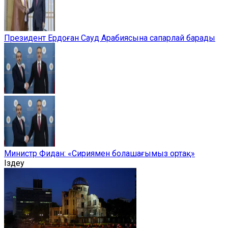
Президент Ердоған Сауд Арабиясына сапарлай барады
Министр Фидан: «Сириямен болашағымыз ортақ»
Іздеу