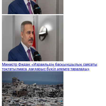
Министр Фидан: «Израильдің басқыншылық саясаты
тоқтатылмаса, дағдарыс бүкіл әлемге таралады»