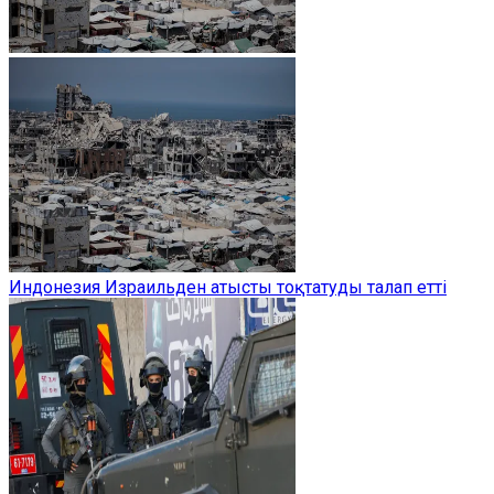
Индонезия Израильден атысты тоқтатуды талап етті