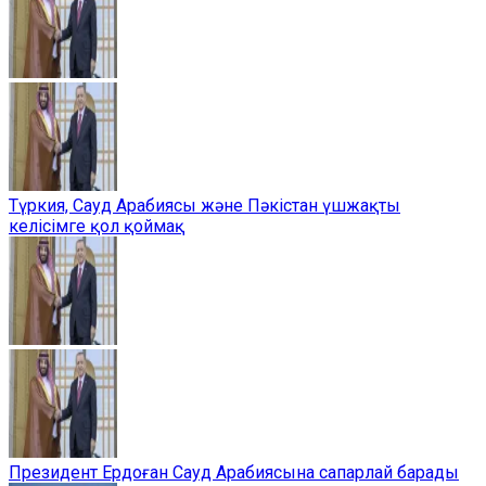
Түркия, Сауд Арабиясы және Пәкістан үшжақты
келісімге қол қоймақ
Президент Ердоған Сауд Арабиясына сапарлай барады