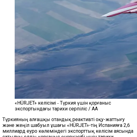
«HÜRJET» келісімі ˗ Түркия үшін қорғаныс
экспортындағы тарихи серпіліс / AA
Түркияның алғашқы отандық реактивті оқу-жаттығу
және жеңіл шабуыл ұшағы «HÜRJET»-тің Испанияға 2,6
миллиард еуро көлеміндегі экспорттық келісім аясында
сатылуы елдің қорғаныс өнеркәсібі үшін тарихи