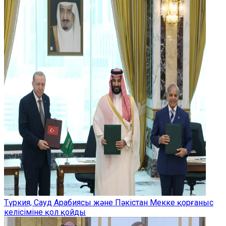
Түркия, Сауд Арабиясы және Пәкістан Мекке қорғаныс
келісіміне қол қойды