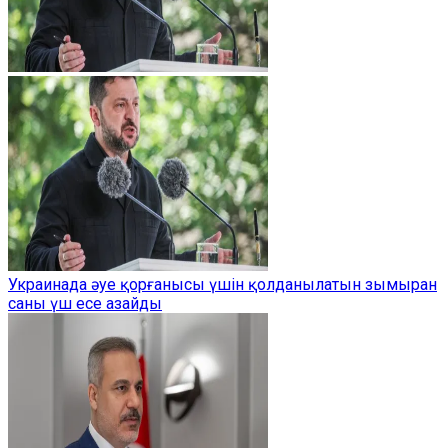
Украинада әуе қорғанысы үшін қолданылатын зымыран
саны үш есе азайды