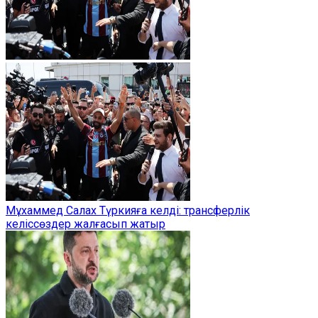
Мұхаммед Салах Түркияға келді: трансферлік
келіссөздер жалғасып жатыр