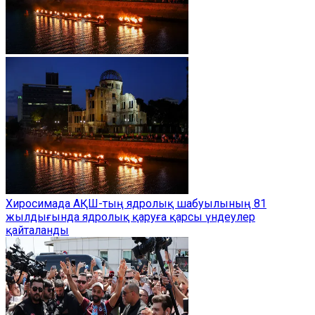
Хиросимада АҚШ-тың ядролық шабуылының 81
жылдығында ядролық қаруға қарсы үндеулер
қайталанды