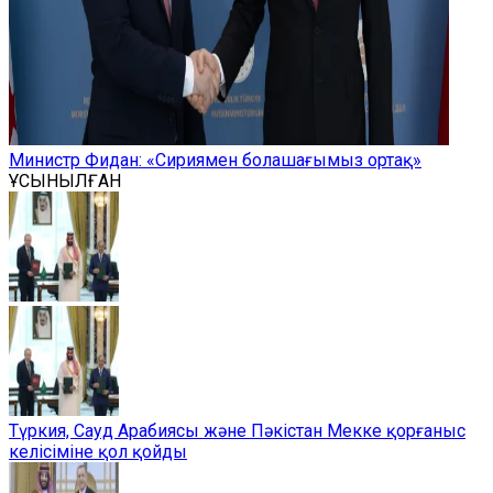
Министр Фидан: «Сириямен болашағымыз ортақ»
ҰСЫНЫЛҒАН
Түркия, Сауд Арабиясы және Пәкістан Мекке қорғаныс
келісіміне қол қойды