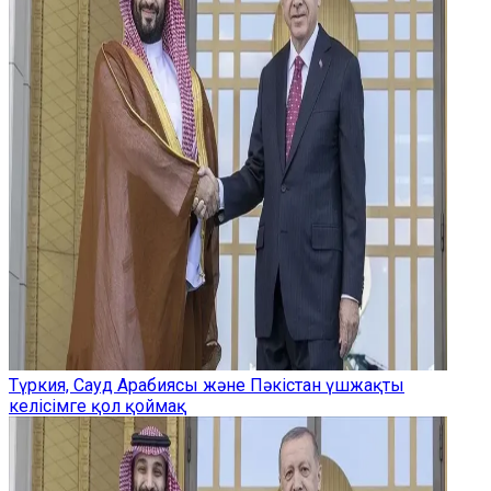
Түркия, Сауд Арабиясы және Пәкістан үшжақты
келісімге қол қоймақ