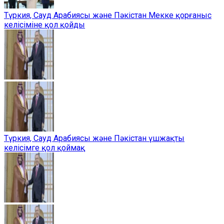
Түркия, Сауд Арабиясы және Пәкістан Мекке қорғаныс
келісіміне қол қойды
Түркия, Сауд Арабиясы және Пәкістан үшжақты
келісімге қол қоймақ