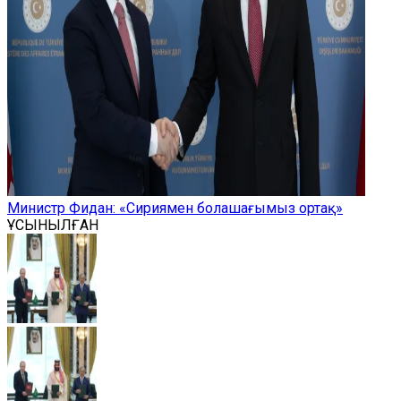
Министр Фидан: «Сириямен болашағымыз ортақ»
ҰСЫНЫЛҒАН