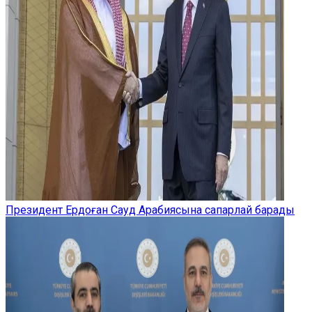
Президент Ердоған Сауд Арабиясына сапарлай барады