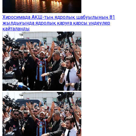
Хиросимада АҚШ-тың ядролық шабуылының 81
жылдығында ядролық қаруға қарсы үндеулер
қайталанды