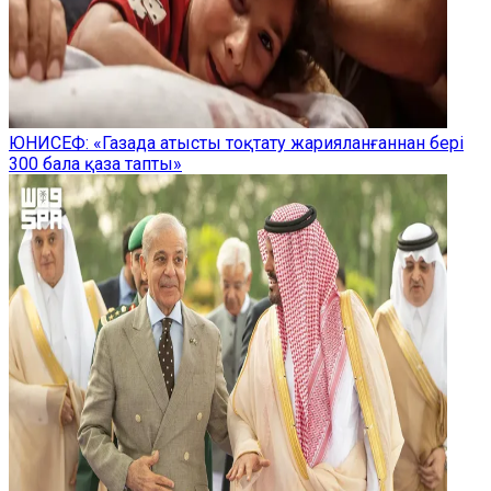
ЮНИСЕФ: «Газада атысты тоқтату жарияланғаннан бері
300 бала қаза тапты»