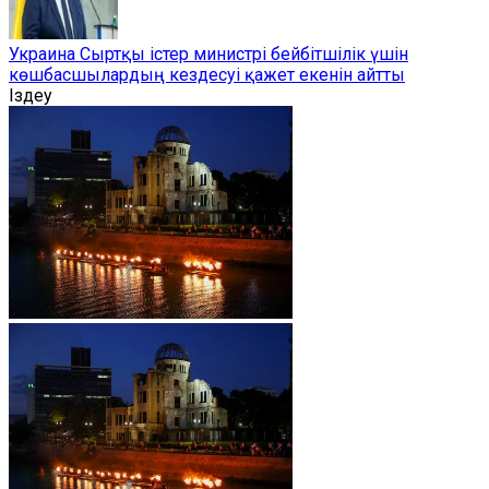
Украина Сыртқы істер министрі бейбітшілік үшін
көшбасшылардың кездесуі қажет екенін айтты
Іздеу