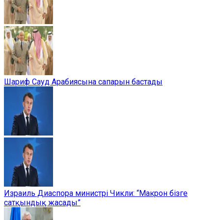
Шариф Сауд Арабиясына сапарын бастады
Израиль Диаспора министрі Чикли: “Макрон бізге
сатқындық жасады”