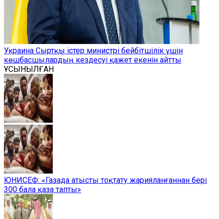
Украина Сыртқы істер министрі бейбітшілік үшін
көшбасшылардың кездесуі қажет екенін айтты
ҰСЫНЫЛҒАН
ЮНИСЕФ: «Газада атысты тоқтату жарияланғаннан бері
300 бала қаза тапты»