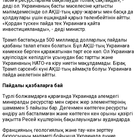
табиғи ресурстарына бақылауды толық сақтайды», -
деді ол. Украинаның басты мәселесіне қатысты
мәлімдемесінде ол АҚШ-тың қару-жарағы мен басқа да
қолдаулары үшін ешқандай қарыз төленбейтінін айтты.
«Қордан түскен пайда тек Украинаға қайта
инвестицияланады», - деді министр.
Трамп бастапқыда 500 миллиард долларлық пайдалы
қазбаны талап еткен болатын. Бұл АҚШ-тың Украинаға
көмекке берген қаражатынан төрт есе көп. Ол Украинаға
қауіпсіздік кепілдігін ұсынудан бас тартты және
Украинаның НАТО-ға кіру ниетін мақұлдамады. Бірақ
Трамп сәрсенбі күні АҚШ-тың аймақта болуы Украинаға
пайда әкелетінін айтты.
Пайдалы қазбаларға бай
Түрлі болжамдарға қарағанда Украинада әлемдегі
минералды ресурстар мен сирек жер элементтерінің
шамамен 5 пайызы бар. Дегенмен көптеген ресурсты
өндіру әлі басталмаған және көптеген кен орыны қазіргі
уақытта Ресей күштерінің бақылауындағы аудандарда.
Францияның геологиялық және тау-кен зерттеу
бюросының мәліметі бойынша Украинада дүние