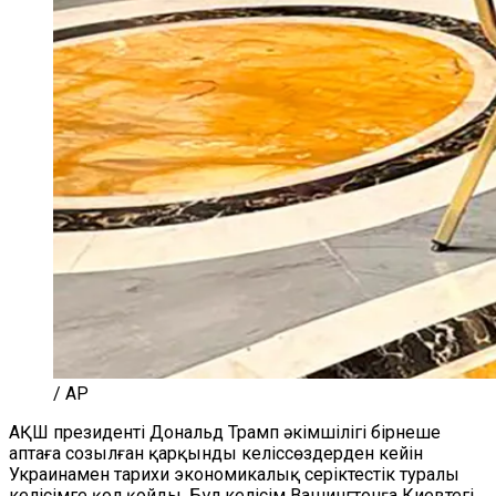
/ AP
АҚШ президенті Дональд Трамп әкімшілігі бірнеше
аптаға созылған қарқынды келіссөздерден кейін
Украинамен тарихи экономикалық серіктестік туралы
келісімге қол қойды. Бұл келісім Вашингтонға Киевтегі