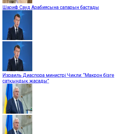
Шариф Сауд Арабиясына сапарын бастады
Израиль Диаспора министрі Чикли: “Макрон бізге
сатқындық жасады”