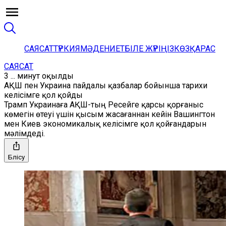
САЯСАТ
ТҮРКИЯ
МӘДЕНИЕТ
БІЛЕ ЖҮРІҢІЗ
КӨЗҚАРАС
САЯСАТ
3 ... минут оқылды
АҚШ пен Украина пайдалы қазбалар бойынша тарихи
келісімге қол қойды
Трамп Украинаға АҚШ-тың Ресейге қарсы қорғаныс
көмегін өтеуі үшін қысым жасағаннан кейін Вашингтон
мен Киев экономикалық келісімге қол қойғандарын
мәлімдеді.
Бөлісу