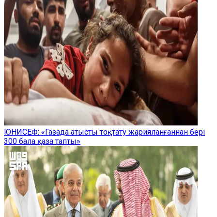
ЮНИСЕФ: «Газада атысты тоқтату жарияланғаннан бері
300 бала қаза тапты»