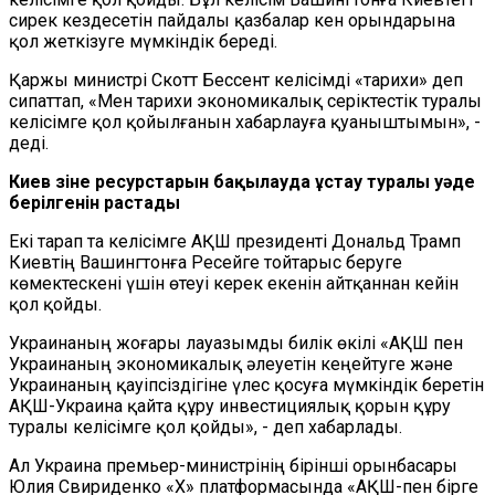
сирек кездесетін пайдалы қазбалар кен орындарына
қол жеткізуге мүмкіндік береді.
Қаржы министрі Скотт Бессент келісімді «тарихи» деп
сипаттап, «Мен тарихи экономикалық серіктестік туралы
келісімге қол қойылғанын хабарлауға қуаныштымын», -
деді.
Киев өзіне ресурстарын бақылауда ұстау туралы уәде
берілгенін растады
Екі тарап та келісімге АҚШ президенті Дональд Трамп
Киевтің Вашингтонға Ресейге тойтарыс беруге
көмектескені үшін өтеуі керек екенін айтқаннан кейін
қол қойды.
Украинаның жоғары лауазымды билік өкілі «АҚШ пен
Украинаның экономикалық әлеуетін кеңейтуге және
Украинаның қауіпсіздігіне үлес қосуға мүмкіндік беретін
АҚШ-Украина қайта құру инвестициялық қорын құру
туралы келісімге қол қойды», - деп хабарлады.
Ал Украина премьер-министрінің бірінші орынбасары
Юлия Свириденко «X» платформасында «АҚШ-пен бірге