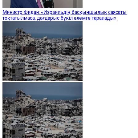
Министр Фидан: «Израильдің басқыншылық саясаты
тоқтатылмаса, дағдарыс бүкіл әлемге таралады»