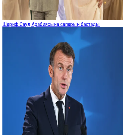
Шариф Сауд Арабиясына сапарын бастады