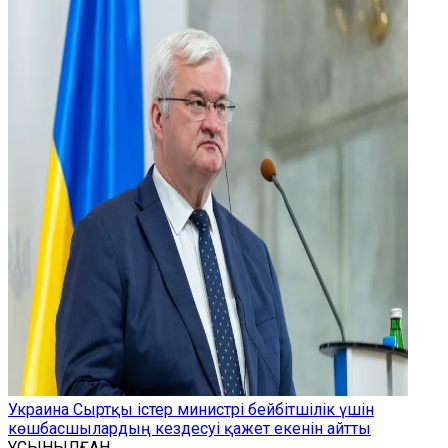
Украина Сыртқы істер министрі бейбітшілік үшін
көшбасшылардың кездесуі қажет екенін айтты
ҰСЫНЫЛҒАН