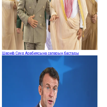
Шариф Сауд Арабиясына сапарын бастады