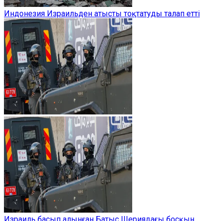
Индонезия Израильден атысты тоқтатуды талап етті
Израиль басып алынған Батыс Шериядағы босқын