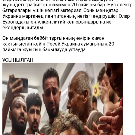
жүзіндегі графиттің шамамен 20 пайызы бар. Бұл электр
батареялары үшін негізгі материал. Сонымен қатар
Украина марганец пен титанның негізгі өндірушісі. Олар
Еуропадағы ең үлкен литий кен орындарына ие
екендерін айтады.
Он мыңдаған бейбіт тұрғынның өмірін қиған
қақтығыстан кейін Ресей Украина аумағының 20
пайызға жуығын бақылауда ұстауда.
ҰСЫНЫЛҒАН