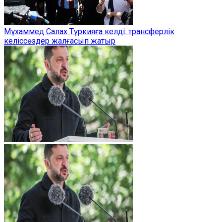
Мұхаммед Салах Түркияға келді: трансферлік
келіссөздер жалғасып жатыр