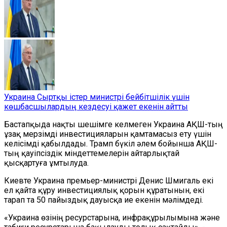
Украина Сыртқы істер министрі бейбітшілік үшін
көшбасшылардың кездесуі қажет екенін айтты
Бастапқыда нақты шешімге келмеген Украина АҚШ-тың
ұзақ мерзімді инвестицияларын қамтамасыз ету үшін
келісімді қабылдады. Трамп бүкіл әлем бойынша АҚШ-
тың қауіпсіздік міндеттемелерін айтарлықтай
қысқартуға ұмтылуда.
Киевте Украина премьер-министрі Денис Шмигаль екі
ел қайта құру инвестициялық қорын құратынын, екі
тарап та 50 пайыздық дауысқа ие екенін мәлімдеді.
«Украина өзінің ресурстарына, инфрақұрылымына және