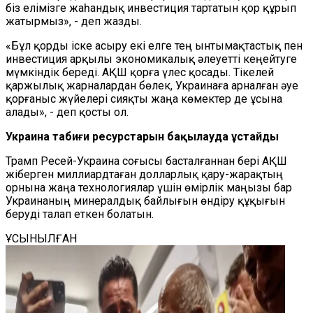
біз елімізге жаһандық инвестиция тартатын қор құрып
жатырмыз», - деп жазды.
«Бұл қорды іске асыру екі елге тең ынтымақтастық пен
инвестиция арқылы экономикалық әлеуетті кеңейтуге
мүмкіндік береді. АҚШ қорға үлес қосады. Тікелей
қаржылық жарналардан бөлек, Украинаға арналған әуе
қорғаныс жүйелері сияқты жаңа көмектер де ұсына
алады», - деп қосты ол.
Украина табиғи ресурстарын бақылауда ұстайды
Трамп Ресей-Украина соғысы басталғаннан бері АҚШ
жіберген миллиардтаған долларлық қару-жарақтың
орнына жаңа технологиялар үшін өмірлік маңызы бар
Украинаның минералдық байлығын өндіру құқығын
беруді талап еткен болатын.
ҰСЫНЫЛҒАН