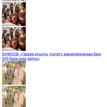
ЮНИСЕФ: «Газада атысты тоқтату жарияланғаннан бері
300 бала қаза тапты»