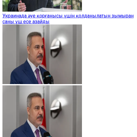
Украинада әуе қорғанысы үшін қолданылатын зымыран
саны үш есе азайды