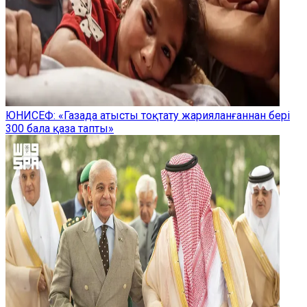
ЮНИСЕФ: «Газада атысты тоқтату жарияланғаннан бері
300 бала қаза тапты»