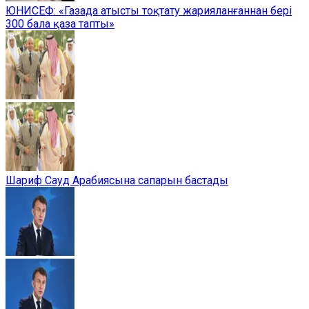
ЮНИСЕФ: «Газада атысты тоқтату жарияланғаннан бері
300 бала қаза тапты»
Шариф Сауд Арабиясына сапарын бастады