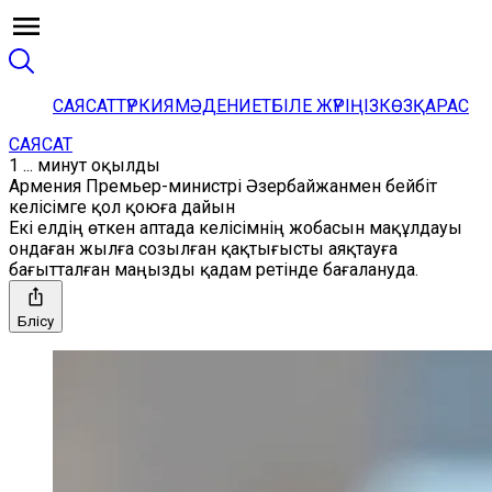
САЯСАТ
ТҮРКИЯ
МӘДЕНИЕТ
БІЛЕ ЖҮРІҢІЗ
КӨЗҚАРАС
САЯСАТ
1 ... минут оқылды
Армения Премьер-министрі Әзербайжанмен бейбіт
келісімге қол қоюға дайын
Екі елдің өткен аптада келісімнің жобасын мақұлдауы
ондаған жылға созылған қақтығысты аяқтауға
бағытталған маңызды қадам ретінде бағалануда.
Бөлісу