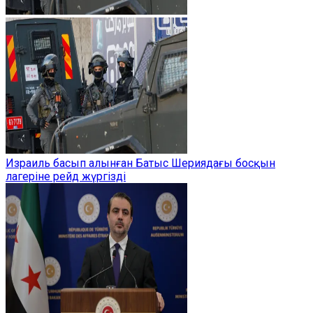
Израиль басып алынған Батыс Шериядағы босқын
лагеріне рейд жүргізді