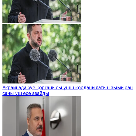
Украинада әуе қорғанысы үшін қолданылатын зымыран
саны үш есе азайды