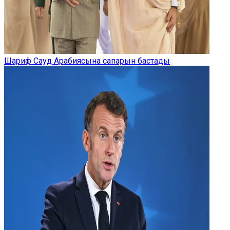
Шариф Сауд Арабиясына сапарын бастады