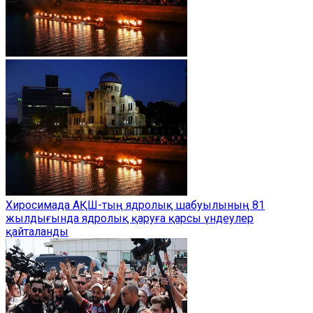
Хиросимада АҚШ-тың ядролық шабуылының 81
жылдығында ядролық қаруға қарсы үндеулер
қайталанды