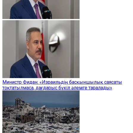
Министр Фидан: «Израильдің басқыншылық саясаты
тоқтатылмаса, дағдарыс бүкіл әлемге таралады»