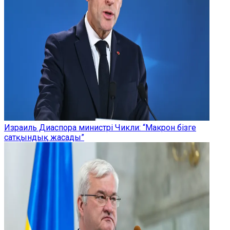
Израиль Диаспора министрі Чикли: “Макрон бізге
сатқындық жасады”