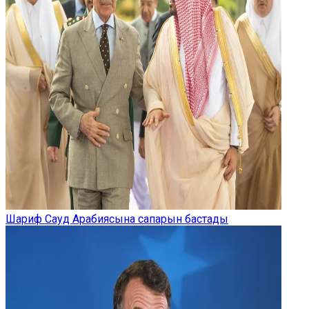
Шариф Сауд Арабиясына сапарын бастады