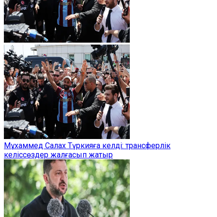
Мұхаммед Салах Түркияға келді: трансферлік
келіссөздер жалғасып жатыр