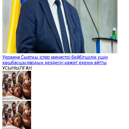
Украина Сыртқы істер министрі бейбітшілік үшін
көшбасшылардың кездесуі қажет екенін айтты
ҰСЫНЫЛҒАН