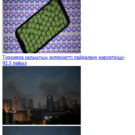
Түркияда халықтың интернетті пайдалану көрсеткіші ̶
92,3 пайыз