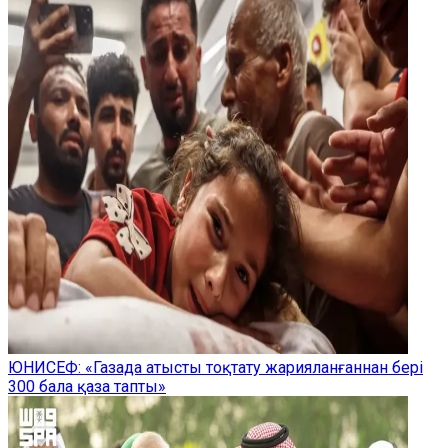
ЮНИСЕФ: «Газада атысты тоқтату жарияланғаннан бері
300 бала қаза тапты»