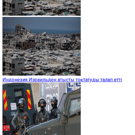
Индонезия Израильден атысты тоқтатуды талап етті