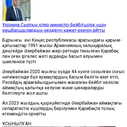
Украина Сыртқы істер министрі бейбітшілік үшін
көшбасшылардың кездесуі қажет екенін айтты
Б
ұры
н
ғы
екі
Кеңес республикасы арасындағы қарым-
қатынастар 1991 жылы Арменияның халықаралық
деңгейде Әзербайжан жері ретінде танылған Қарабақ
пен оған іргелес жеті ауданды басып алуымен
шиеленісе түсті.
Әзербайжан 2020 жылғы күзде 44 күнге созылған соғыс
нәтижесінде бұл аумақтардың басым бөлігін азат етіп,
Ресейдің араағайындығымен жасалған бейбіт келісім
аймақтың қалыпқа келуіне және шекараларды
белгілеуге жол ашты.
Ал 2023 жылдың қыркүйегінде Әзербайжан аймақтағы
сепаратистік күштердің берілуімен Қарабақта толық
егемендігін орнатты.
ҰСЫНЫЛҒАН