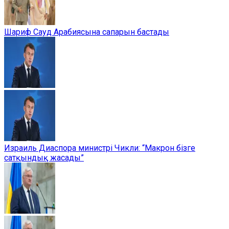
Шариф Сауд Арабиясына сапарын бастады
Израиль Диаспора министрі Чикли: “Макрон бізге
сатқындық жасады”