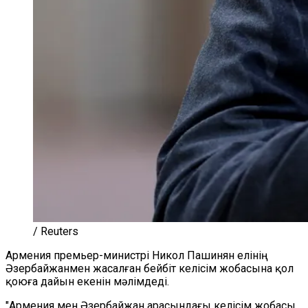
/ Reuters
Армения премьер-министрі Никол Пашинян елінің
Әзербайжанмен жасалған бейбіт келісім жобасына қол
қоюға дайын екенін мәлімдеді.
"Армения мен Әзербайжан арасындағы келісім жобасы