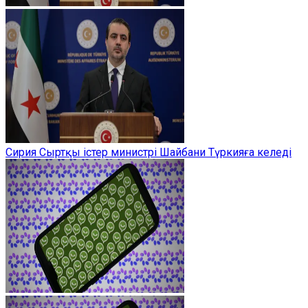
Сирия Сыртқы істер министрі Шайбани Түркияға келеді