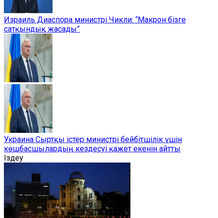
Израиль Диаспора министрі Чикли: “Макрон бізге
сатқындық жасады”
Украина Сыртқы істер министрі бейбітшілік үшін
көшбасшылардың кездесуі қажет екенін айтты
Іздеу