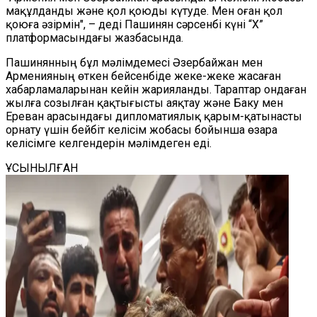
мақұлданды және қол қоюды күтуде. Мен оған қол
қоюға әзірмін", – деді Пашинян сәрсенбі күні
“
X
”
платформасындағы жазбасында.
Пашинянның бұл мәлімдемесі Әзербайжан мен
Арменияның өткен бейсенбіде жеке-жеке жасаған
хабарламаларынан кейін жарияланды. Тараптар ондаған
жылға созылған қақтығысты аяқтау және Баку мен
Ереван арасындағы дипломатиялық қарым-қатынасты
орнату үшін бейбіт келісім жобасы бойынша өзара
келісімге келгендерін мәлімдеген еді.
ҰСЫНЫЛҒАН