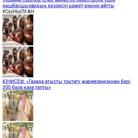
көшбасшылардың кездесуі қажет екенін айтты
ҰСЫНЫЛҒАН
ЮНИСЕФ: «Газада атысты тоқтату жарияланғаннан бері
300 бала қаза тапты»