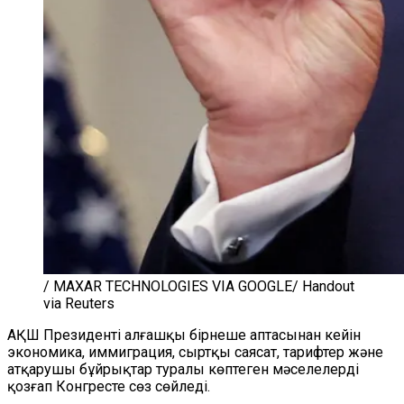
/ MAXAR TECHNOLOGIES VIA GOOGLE/ Handout
via Reuters
АҚШ Президенті алғашқы бірнеше аптасынан кейін
экономика, иммиграция, сыртқы саясат, тарифтер және
атқарушы бұйрықтар туралы көптеген мәселелерді
қозғап Конгресте сөз сөйледі.