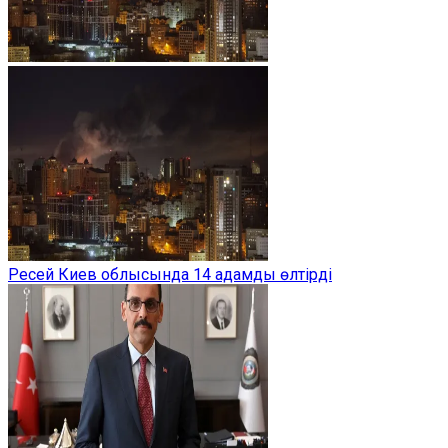
Ресей Киев облысында 14 адамды өлтірді