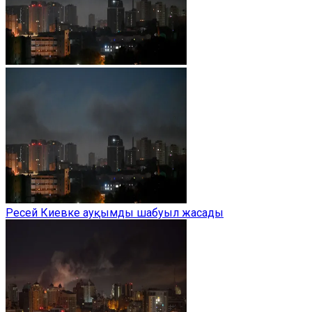
Ресей Киевке ауқымды шабуыл жасады