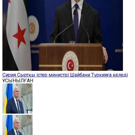
Сирия Сыртқы істер министрі Шайбани Түркияға келеді
ҰСЫНЫЛҒАН