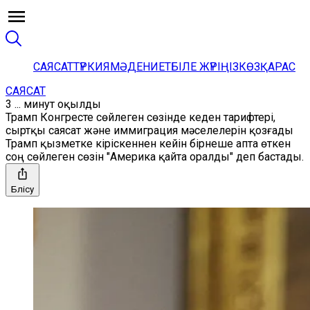
САЯСАТ
ТҮРКИЯ
МӘДЕНИЕТ
БІЛЕ ЖҮРІҢІЗ
КӨЗҚАРАС
САЯСАТ
3 ... минут оқылды
Трамп Конгресте сөйлеген сөзінде кеден тарифтері,
сыртқы саясат және иммиграция мәселелерін қозғады
Трамп қызметке кіріскеннен кейін бірнеше апта өткен
соң сөйлеген сөзін "Америка қайта оралды" деп бастады.
Бөлісу