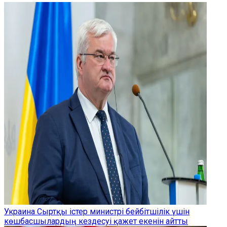
Украина Сыртқы істер министрі бейбітшілік үшін
көшбасшылардың кездесуі қажет екенін айтты