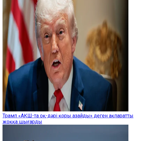
Трамп «АҚШ-та оқ-дәрі қоры азайды» деген ақпаратты
жоққа шығарды