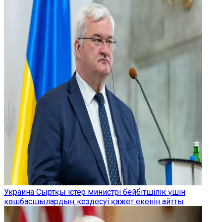
Украина Сыртқы істер министрі бейбітшілік үшін
көшбасшылардың кездесуі қажет екенін айтты