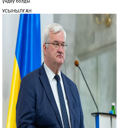
үндеу болды.
ҰСЫНЫЛҒАН