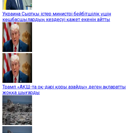
Украина Сыртқы істер министрі бейбітшілік үшін
көшбасшылардың кездесуі қажет екенін айтты
Трамп «АҚШ-та оқ-дәрі қоры азайды» деген ақпаратты
жоққа шығарды