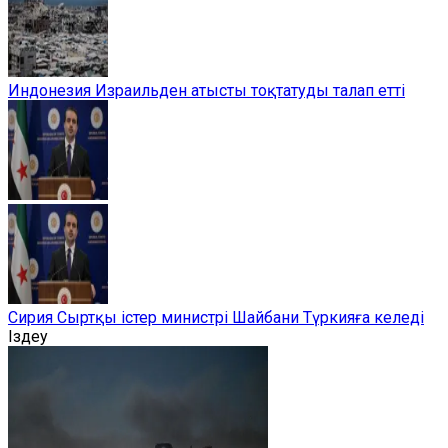
Индонезия Израильден атысты тоқтатуды талап етті
Сирия Сыртқы істер министрі Шайбани Түркияға келеді
Іздеу