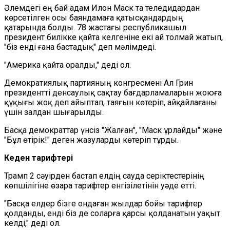
Әлемдегі ең бай адам Илон Маск та теледидардан
көрсетілген осы баяндамаға қатысқандардың
қатарында болды. 78 жастағы республикашыл
президент билікке қайта келгеніне екі ай толмай жатып,
"біз енді ғана бастадық" деп мәлімдеді.
"Америка қайта оралды," деді ол.
Демократиялық партияның конгресмені Ал Грин
президентті денсаулық сақтау бағдарламаларын жоюға
құқығы жоқ деп айыптап, таяғын көтеріп, айқайлағаны
үшін залдан шығарылды.
Басқа демократтар үнсіз "Жалған", "Маск ұрлайды" және
"Бұл өтірік!" деген жазуларды көтеріп тұрды.
Кеден тарифтері
Трамп 2 сәуірден бастап елдің сауда серіктестерінің
көпшілігіне өзара тарифтер енгізілетінін уәде етті.
"Басқа елдер бізге ондаған жылдар бойы тарифтер
қолданды, енді біз де соларға қарсы қолданатын уақыт
келді," деді ол.