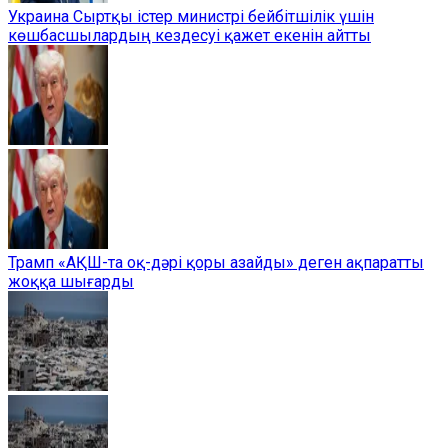
Украина Сыртқы істер министрі бейбітшілік үшін
көшбасшылардың кездесуі қажет екенін айтты
Трамп «АҚШ-та оқ-дәрі қоры азайды» деген ақпаратты
жоққа шығарды