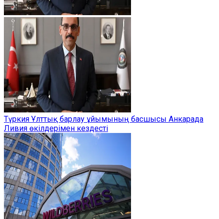
Түркия Ұлттық барлау ұйымының басшысы Анкарада
Ливия өкілдерімен кездесті