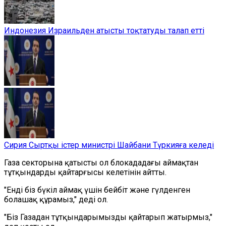
Индонезия Израильден атысты тоқтатуды талап етті
Сирия Сыртқы істер министрі Шайбани Түркияға келеді
Газа секторына қатысты ол блокададағы аймақтан
тұтқындарды қайтарғысы келетінін айтты.
"Енді біз бүкіл аймақ үшін бейбіт және гүлденген
болашақ құрамыз," деді ол.
"Біз Газадан тұтқындарымызды қайтарып жатырмыз,"