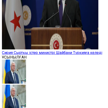
Сирия Сыртқы істер министрі Шайбани Түркияға келеді
ҰСЫНЫЛҒАН