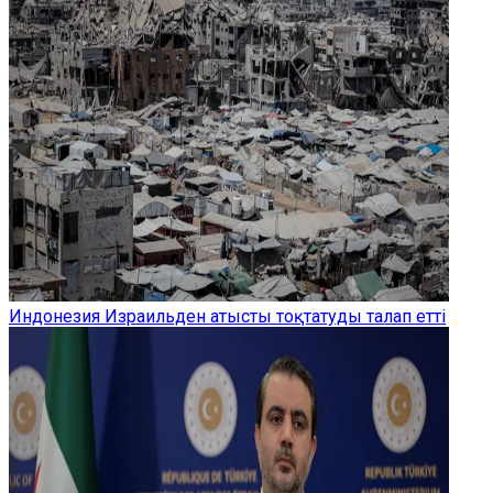
Индонезия Израильден атысты тоқтатуды талап етті