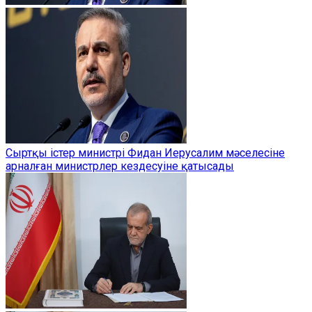
Сыртқы істер министрі Фидан Иерусалим мәселесіне
арналған министрлер кездесуіне қатысады