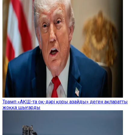
Трамп «АҚШ-та оқ-дәрі қоры азайды» деген ақпаратты
жоққа шығарды