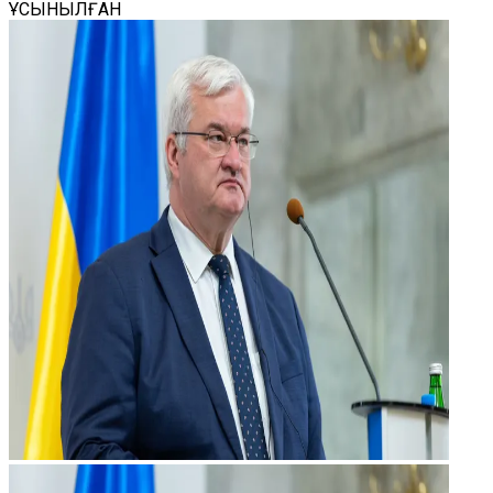
ҰСЫНЫЛҒАН