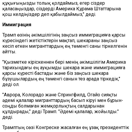
құқығыңызды толық қолдаймыз, егер сіздер
қаласаңыздар, сіздерді Америка Құрама Штаттарына
қош келдіңіздер деп қабылдаймыз," деді.
Иммиграция
Трамп өзінің әкімшілігінің заңсыз иммиграцияға қарсы
күресіндегі жетістіктерін мақтап, шекараны заңсыз
кесіп өткен мигранттардың ең төменгі саны тіркелгенін
айтты.
"Қызметке кіріскеннен бері менің әкімшілігім Америка
тарихындағы ең ауқымды шекара және иммиграцияға
қарсы күресті бастады және біз заңсыз шекара
бұзушылардың ең төменгі санын тез арада тіркедік,"
деді ол.
"Аврора, Колорадо және Спрингфилд, Огайо сияқты
әдемі қалалар мигранттардың басып кіруі мен бұрын-
соңды болмаған жемқорлықтың салдарынан
құлдырады," деді Трамп. "Әдемі қалалар, жойылды."
деді.
Трамптың сөзі Конгреске жасалған ең ұзақ президенттік