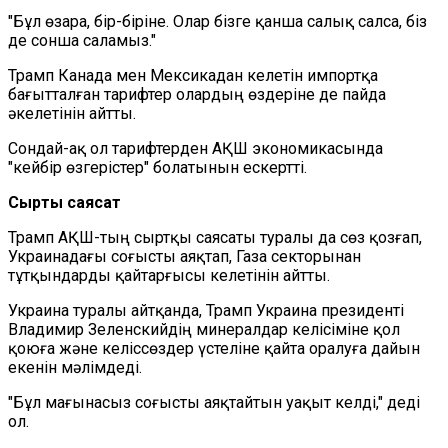
"Бұл өзара, бір-біріне. Олар бізге қанша салық салса, біз
де сонша саламыз."
Трамп Канада мен Мексикадан келетін импортқа
бағытталған тарифтер олардың өздеріне де пайда
әкелетінін айтты.
Сондай-ақ ол тарифтерден АҚШ экономикасында
"кейбір өзгерістер" болатынын ескертті.
Сыртқы саясат
Трамп АҚШ-тың сыртқы саясаты туралы да сөз қозғап,
Украинадағы соғысты аяқтап, Газа секторынан
тұтқындарды қайтарғысы келетінін айтты.
Украина туралы айтқанда, Трамп Украина президенті
Владимир Зеленскийдің минералдар келісіміне қол
қоюға және келіссөздер үстеліне қайта оралуға дайын
екенін мәлімдеді.
"Бұл мағынасыз соғысты аяқтайтын уақыт келді," деді
ол.