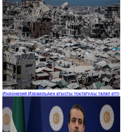
Индонезия Израильден атысты тоқтатуды талап етті