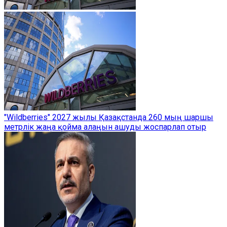
"Wildberries" 2027 жылы Қазақстанда 260 мың шаршы
метрлік жаңа қойма алаңын ашуды жоспарлап отыр