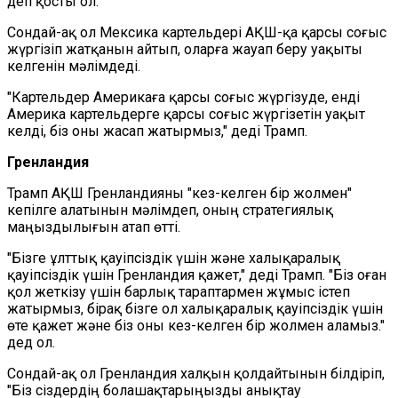
деп қосты ол.
Сондай-ақ ол Мексика картельдері АҚШ-қа қарсы соғыс
жүргізіп жатқанын айтып, оларға жауап беру уақыты
келгенін мәлімдеді.
"Картельдер Америкаға қарсы соғыс жүргізуде, енді
Америка картельдерге қарсы соғыс жүргізетін уақыт
келді, біз оны жасап жатырмыз," деді Трамп.
Гренландия
Трамп АҚШ Гренландияны "кез-келген бір жолмен"
кепілге алатынын мәлімдеп, оның стратегиялық
маңыздылығын атап өтті.
"Бізге ұлттық қауіпсіздік үшін және халықаралық
қауіпсіздік үшін Гренландия қажет," деді Трамп. "Біз оған
қол жеткізу үшін барлық тараптармен жұмыс істеп
жатырмыз, бірақ бізге ол халықаралық қауіпсіздік үшін
өте қажет және біз оны кез-келген бір жолмен аламыз."
дед ол.
Сондай-ақ ол Гренландия халқын қолдайтынын білдіріп,
"Біз сіздердің болашақтарыңызды анықтау