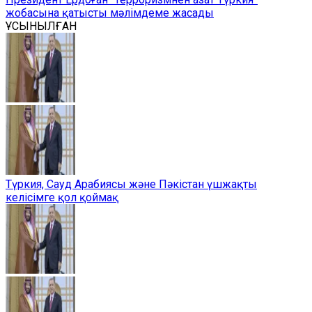
жобасына қатысты мәлімдеме жасады
ҰСЫНЫЛҒАН
Түркия, Сауд Арабиясы және Пәкістан үшжақты
келісімге қол қоймақ