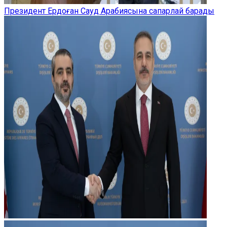
Президент Ердоған Сауд Арабиясына сапарлай барады