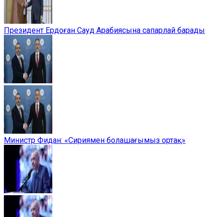
Президент Ердоған Сауд Арабиясына сапарлай барады
Министр Фидан: «Сириямен болашағымыз ортақ»