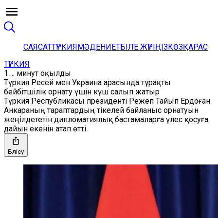
САЯСАТ
ТҮРКИЯ
МӘДЕНИЕТ
БІЛЕ ЖҮРІҢІЗ
КӨЗҚАРАС
ТҮРКИЯ
1 ... минут оқылды
Түркия Ресей мен Украина арасында тұрақты
бейбітшілік орнату үшін күш салып жатыр
Түркия Республикасы президенті Режеп Тайып Ердоған
Анкараның тараптардың тікелей байланыс орнатуын
жеңілдететін дипломатиялық бастамаларға үлес қосуға
дайын екенін атап өтті.
Бөлісу