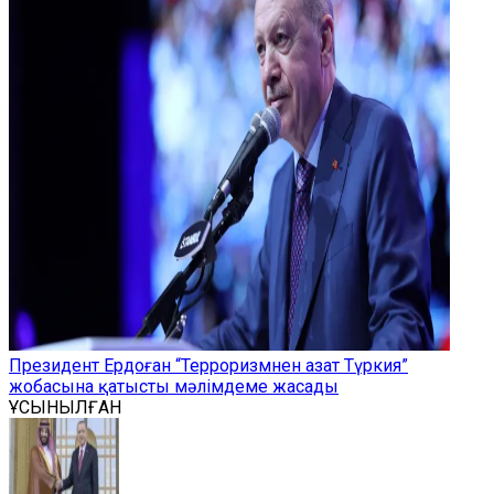
Президент Ердоған “Терроризмнен азат Түркия”
жобасына қатысты мәлімдеме жасады
ҰСЫНЫЛҒАН