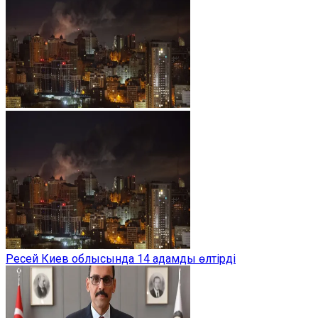
Ресей Киев облысында 14 адамды өлтірді