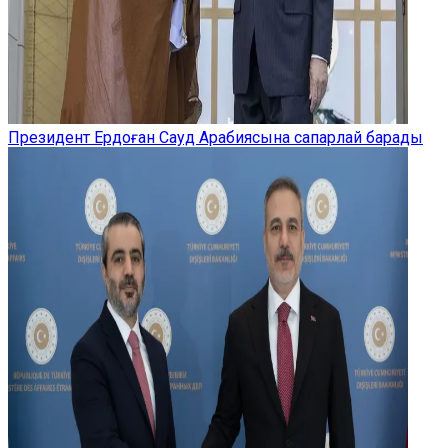
Президент Ердоған Сауд Арабиясына сапарлай барады