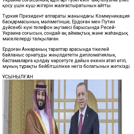
қосу үшін күш-жігерін жалғастыратынын айтты.
Түркия Президент аппараты жанындағы Коммуникация
басқармасының мәліметінше, Ердоған мен Путин
дүйсенбі күні телефон әңгімесі барысында Ресей-
Украина соғысын, сондай-ақ аймақтық және жаһандық
мәселелерді талқылаған.
Ердоған Анкараның тараптар арасында тікелей
байланыс орнатуды жеңілдететін дипломатиялық
бастамаларға қолдау көрсетуге дайын екенін атап өтіп,
мұның тұрақты бейбітшілікке негіз болатынын жеткізді.
ҰСЫНЫЛҒАН