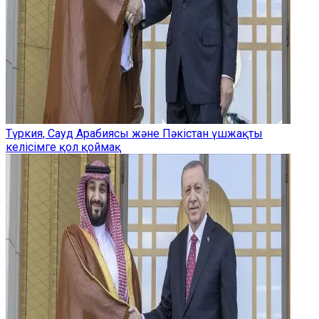
Түркия, Сауд Арабиясы және Пәкістан үшжақты
келісімге қол қоймақ