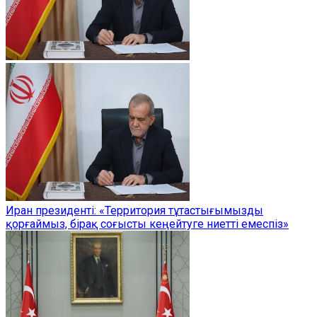
Иран президенті: «Территория тұтастығымызды
қорғаймыз, бірақ соғысты кеңейтуге ниетті емеспіз»