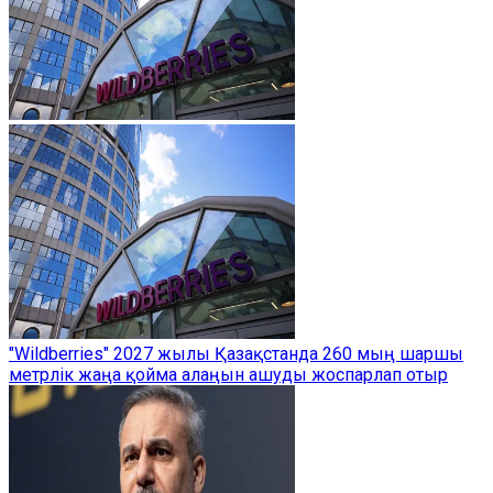
"Wildberries" 2027 жылы Қазақстанда 260 мың шаршы
метрлік жаңа қойма алаңын ашуды жоспарлап отыр