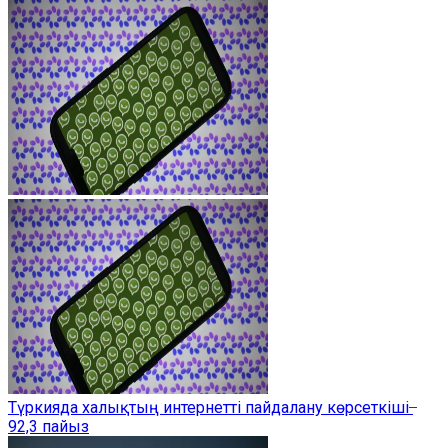
Түркияда халықтың интернетті пайдалану көрсеткіші ̶
92,3 пайыз