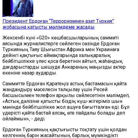
Президент Ердоған “Терроризмнен азат Түркия”
жобасына қатысты мәлімдеме жасады
Жексенбі күні «G20» көшбасшыларының саммиті
аясында журналистерге сөйлеген сөзінде Ердоған
Түркияның Таяу Шығыстан Африка мен Украинаға
дейінгі қақтығыс аймақтарында халықаралық
бейбітшілікке үлес қоса беретінін айтып, жаһандық
дағдарыстарды шешуде Анкараның маңызды актер
екеніне назар аударды.
Саммитте Ердоған Қаратеңіз астық бастамасын қайта
жандандыру мәселесін талқылау үшін Ресей
басшысымен телефон арқылы сөйлесетінін мәлімдеп,
«Астық дәлізіне қатысты біздің күш-жігеріміз шын
мәнінде бейбітшілікке жол ашуға бағытталған еді. Бұл
үдерісті қайта бастай алсақ, өте пайдалы болады деп
ойлаймын», - деді.
Ердоған Түркияның қақтығысты тоқтату үшін қолдан
келгеннің бәрін жасайтынын, барлық мүмкіндікті