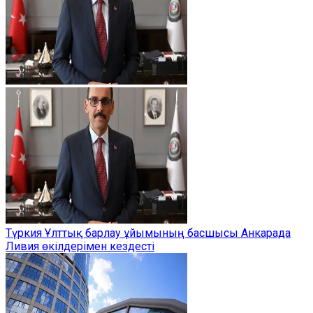
Түркия Ұлттық барлау ұйымының басшысы Анкарада
Ливия өкілдерімен кездесті