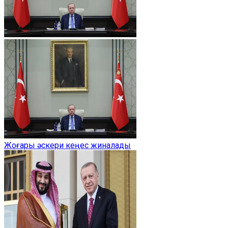
Жоғары әскери кеңес жиналады