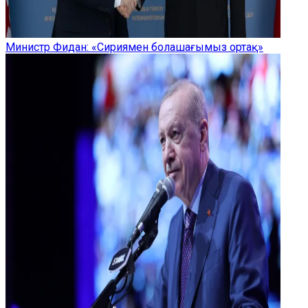
Министр Фидан: «Сириямен болашағымыз ортақ»