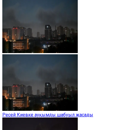
Ресей Киевке ауқымды шабуыл жасады