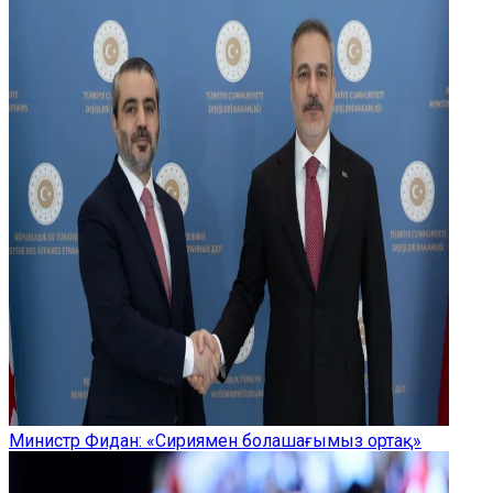
Министр Фидан: «Сириямен болашағымыз ортақ»