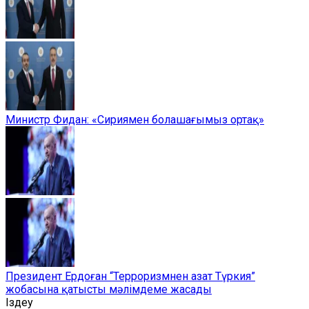
Министр Фидан: «Сириямен болашағымыз ортақ»
Президент Ердоған “Терроризмнен азат Түркия”
жобасына қатысты мәлімдеме жасады
Іздеу