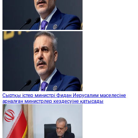
Сыртқы істер министрі Фидан Иерусалим мәселесіне
арналған министрлер кездесуіне қатысады