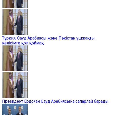
Түркия, Сауд Арабиясы және Пәкістан үшжақты
келісімге қол қоймақ
Президент Ердоған Сауд Арабиясына сапарлай барады