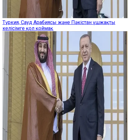
Түркия, Сауд Арабиясы және Пәкістан үшжақты
келісімге қол қоймақ