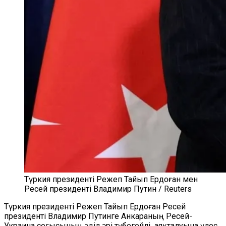
Түркия президенті Режеп Тайып Ердоған мен
Ресей президенті Владимир Путин / Reuters
Түркия президенті Режеп Тайып Ердоған Ресей
президенті Владимир Путинге Анкараның Ресей-
Украина соғысының әділ әрі түбегейлі аяқталуына үлес