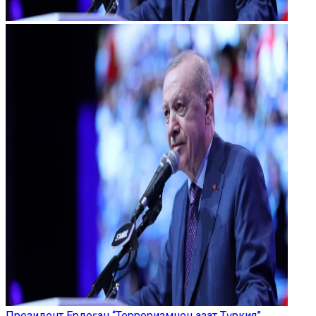
Президент Ердоған “Терроризмнен азат Түркия”