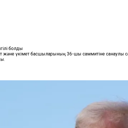
гілі болды
және үкімет басшыларының 36-шы саммитіне санаулы сағ
ды.