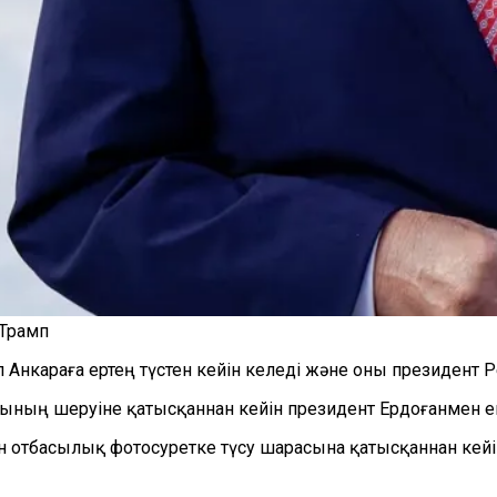
 Трамп
Анкараға ертең түстен кейін келеді және оны президент 
ының шеруіне қатысқаннан кейін президент Ердоғанмен ек
ен отбасылық фотосуретке түсу шарасына қатысқаннан кей