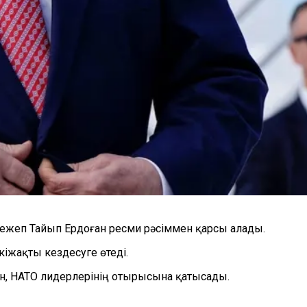
Режеп Тайып Ердоған ресми рәсіммен қарсы алады.
іжақты кездесуге өтеді.
ін, НАТО лидерлерінің отырысына қатысады.