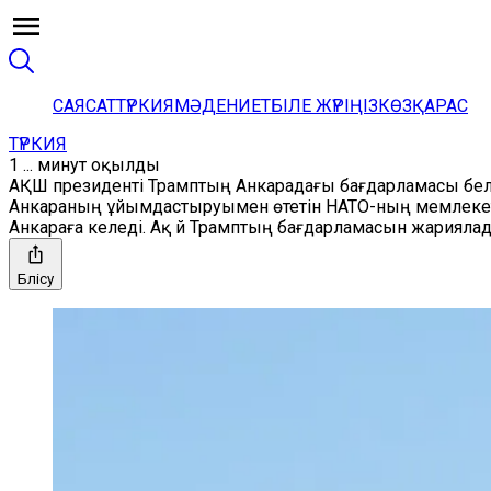
САЯСАТ
ТҮРКИЯ
МӘДЕНИЕТ
БІЛЕ ЖҮРІҢІЗ
КӨЗҚАРАС
ТҮРКИЯ
1 ... минут оқылды
АҚШ президенті Трамптың Анкарадағы бағдарламасы бел
Анкараның ұйымдастыруымен өтетін НАТО-ның мемлекет 
Анкараға келеді. Ақ Үй Трамптың бағдарламасын жарияла
Бөлісу