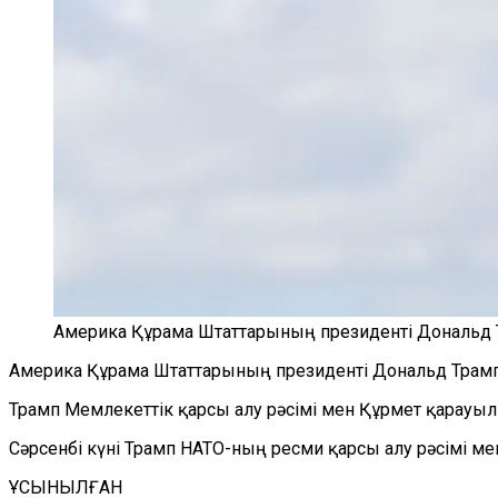
Америка Құрама Штаттарының президенті Дональд
Америка Құрама Штаттарының президенті Дональд Трамп 
Трамп Мемлекеттік қарсы алу рәсімі мен Құрмет қарауыл
Сәрсенбі күні Трамп НАТО-ның ресми қарсы алу рәсімі м
ҰСЫНЫЛҒАН