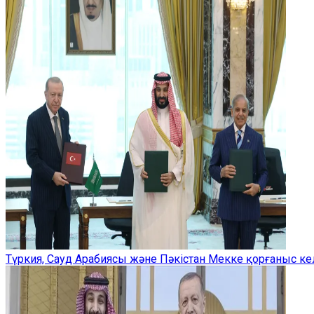
Түркия, Сауд Арабиясы және Пәкістан Мекке қорғаныс ке