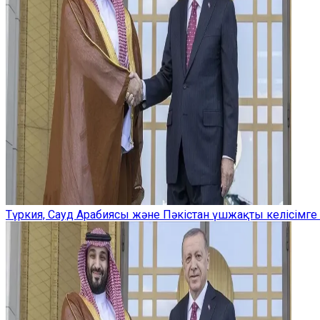
Түркия, Сауд Арабиясы және Пәкістан үшжақты келісімге