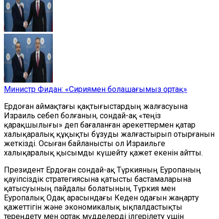
Министр Фидан: «Сириямен болашағымыз ортақ»
Ердоған аймақтағы қақтығыстардың жалғасуына
Израиль себеп болғанын, сондай-ақ «теңіз
қарақшылығы» деп бағаланған әрекеттермен қатар
халықаралық құқықты бұзуды жалғастырып отырғанын
жеткізді. Осыған байланысты ол Израильге
халықаралық қысымды күшейту қажет екенін айтты.
Президент Ердоған сондай-ақ Түркияның Еуропаның
қауіпсіздік стратегиясына қатысты бастамаларына
қатысуының пайдалы болатынын, Түркия мен
Еуропалық Одақ арасындағы Кеден одағын жаңарту
қажеттігін және экономикалық ықпалдастықты
тереңдету мен ортақ мүдделерді ілгерілету үшін