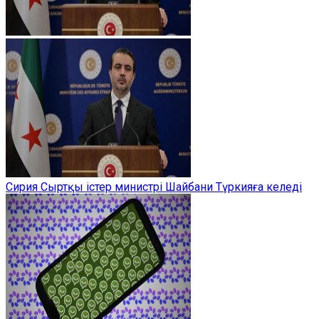
Сирия Сыртқы істер министрі Шайбани Түркияға келеді