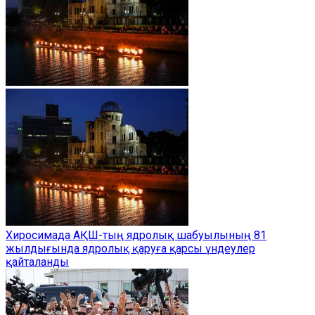
Хиросимада АҚШ-тың ядролық шабуылының 81
жылдығында ядролық қаруға қарсы үндеулер
қайталанды