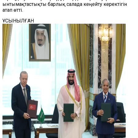
ынтымақтастықты барлық салада кеңейту керектігін
атап өтті.
ҰСЫНЫЛҒАН