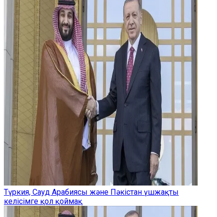
Түркия, Сауд Арабиясы және Пәкістан үшжақты
келісімге қол қоймақ