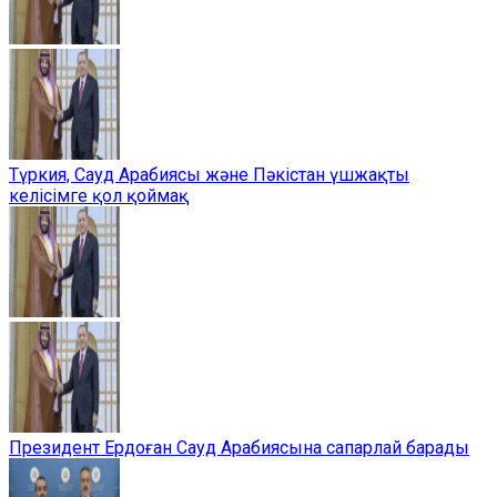
Түркия, Сауд Арабиясы және Пәкістан үшжақты
келісімге қол қоймақ
Президент Ердоған Сауд Арабиясына сапарлай барады