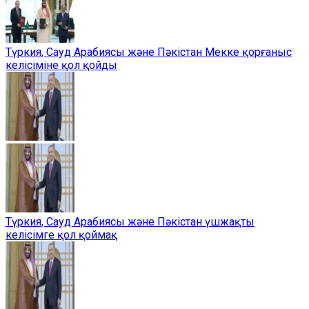
Түркия, Сауд Арабиясы және Пәкістан Мекке қорғаныс
келісіміне қол қойды
Түркия, Сауд Арабиясы және Пәкістан үшжақты
келісімге қол қоймақ