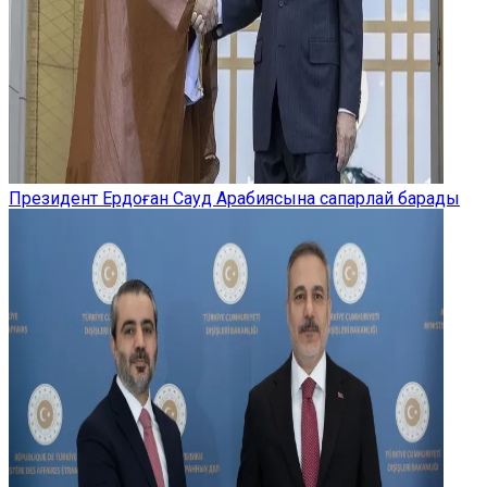
Президент Ердоған Сауд Арабиясына сапарлай барады