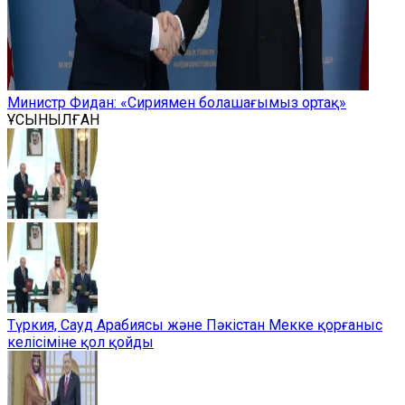
Министр Фидан: «Сириямен болашағымыз ортақ»
ҰСЫНЫЛҒАН
Түркия, Сауд Арабиясы және Пәкістан Мекке қорғаныс
келісіміне қол қойды