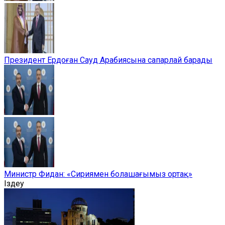
Президент Ердоған Сауд Арабиясына сапарлай барады
Министр Фидан: «Сириямен болашағымыз ортақ»
Іздеу