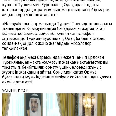
күшеюі Түркия мен Еуропалық Одақ арасындағы
қатынастардың стратегиялық маңызын тағы бір мәрте
айқын көрсеткенін атап өтті.
«Nsosyal» платформасында Түркия Президент аппараты
жанындағы Коммуникация басқармасы жариялаған
мәліметке сәйкес, сейсенбі күні өткен телефон
әңгімесінде Түркия–Еуропалық Одақ байланыстары,
сондай-ақ өңірлік және жаһандық мәселелер
талқыланған.
Телефон әңгімесі барысында Режеп Тайып Ердоған
Түркияның аймақта жалғасып жатқан қақтығыстарды
тоқтатып, бейбітшілік орнату үшін белсенді жұмыс
жүргізіп жатқанын айтты. Сонымен қатар Ормуз
бұғазының мүмкіндігінше тезірек қайта ашылуы қажет
екенін атап өтті.
ҰСЫНЫЛҒАН