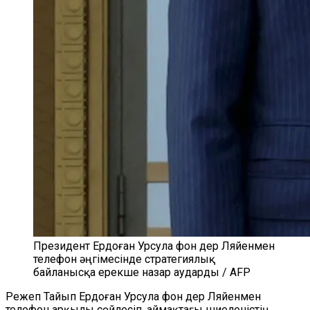
Президент Ердоған Урсула фон дер Ляйенмен
телефон әңгімесінде стратегиялық
байланысқа ерекше назар аударды / AFP
Режеп Тайып Ердоған Урсула фон дер Ляйенмен
телефон арқылы сөйлесіп, аймақтағы шиеленістің