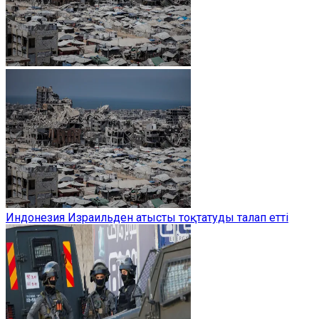
Индонезия Израильден атысты тоқтатуды талап етті