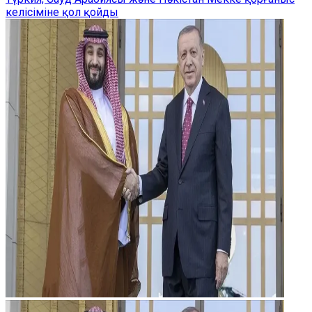
келісіміне қол қойды