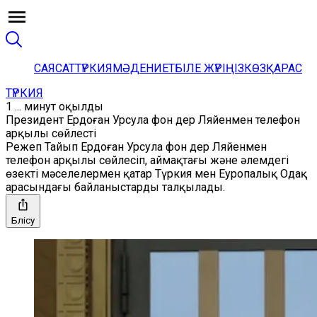
САЯСАТ
ТҮРКИЯ
МӘДЕНИЕТ
БІЛЕ ЖҮРІҢІЗ
КӨЗҚАРАС
ТҮРКИЯ
1 ... минут оқылды
Президент Ердоған Урсула фон дер Ляйенмен телефон
арқылы сөйлесті
Режеп Тайып Ердоған Урсула фон дер Ляйенмен
телефон арқылы сөйлесіп, аймақтағы және әлемдегі
өзекті мәселелермен қатар Түркия мен Еуропалық Одақ
арасындағы байланыстарды талқылады.
Бөлісу