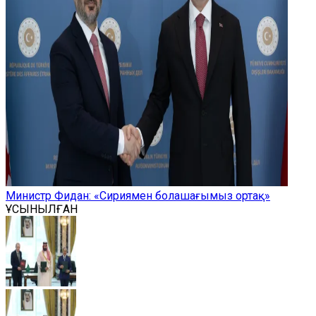
Министр Фидан: «Сириямен болашағымыз ортақ»
ҰСЫНЫЛҒАН