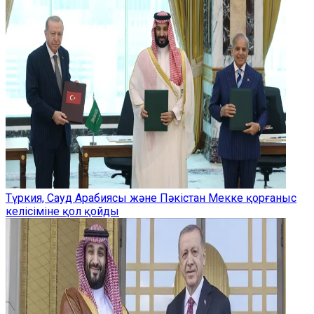
Түркия, Сауд Арабиясы және Пәкістан Мекке қорғаныс
келісіміне қол қойды