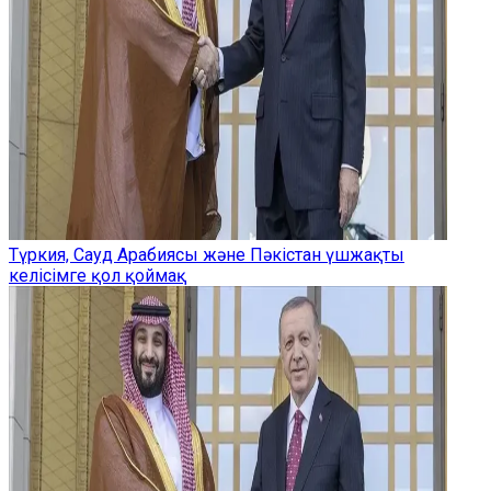
Түркия, Сауд Арабиясы және Пәкістан үшжақты
келісімге қол қоймақ