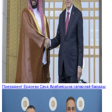
Президент Ердоған Сауд Арабиясына сапарлай барады