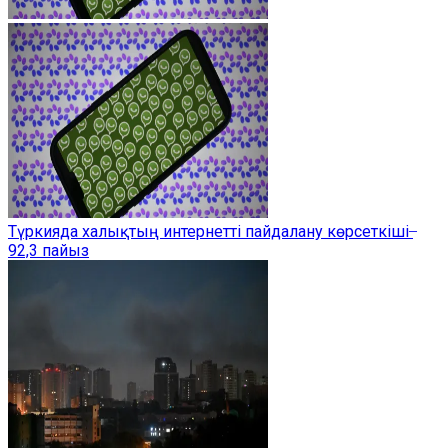
Түркияда халықтың интернетті пайдалану көрсеткіші ̶
92,3 пайыз