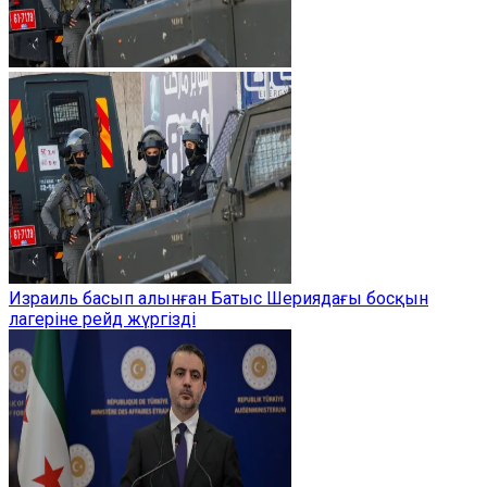
Израиль басып алынған Батыс Шериядағы босқын
лагеріне рейд жүргізді