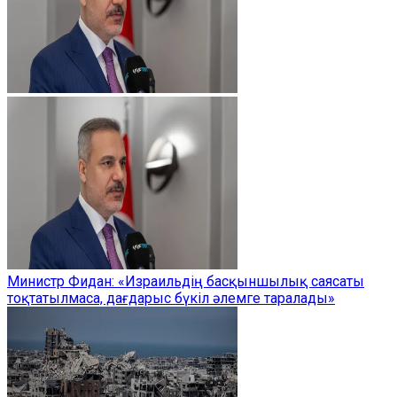
Министр Фидан: «Израильдің басқыншылық саясаты
тоқтатылмаса, дағдарыс бүкіл әлемге таралады»