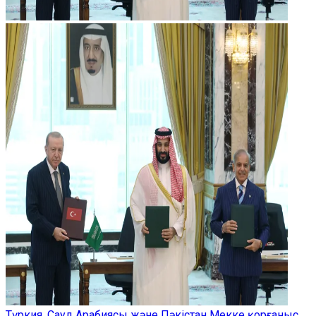
Түркия, Сауд Арабиясы және Пәкістан Мекке қорғаныс