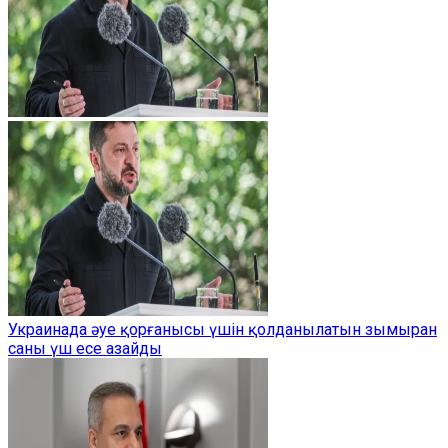
Украинада әуе қорғанысы үшін қолданылатын зымыран
саны үш есе азайды