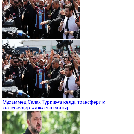
Мұхаммед Салах Түркияға келді: трансферлік
келіссөздер жалғасып жатыр