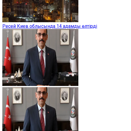
Ресей Киев облысында 14 адамды өлтірді