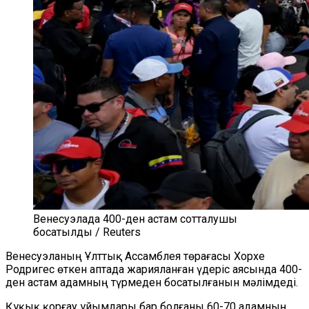
Венесуэлада 400-ден астам сотталушы
босатылды / Reuters
Венесуэланың Ұлттық Ассамблея төрағасы Хорхе
Родригес өткен аптада жарияланған үдеріс аясында 400-
ден астам адамның түрмеден босатылғанын мәлімдеді.
Құқық қорғау ұйымдары бар болғаны 60-70 адамның