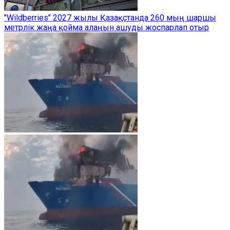
"Wildberries" 2027 жылы Қазақстанда 260 мың шаршы
метрлік жаңа қойма алаңын ашуды жоспарлап отыр