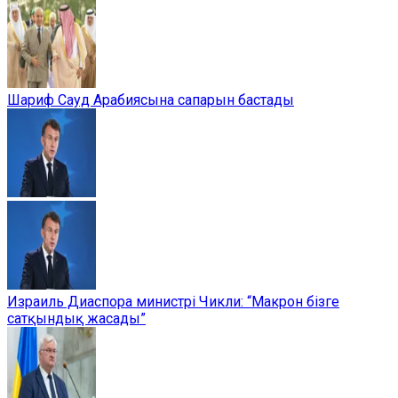
Шариф Сауд Арабиясына сапарын бастады
Израиль Диаспора министрі Чикли: “Макрон бізге
сатқындық жасады”