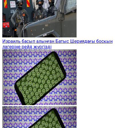
Израиль басып алынған Батыс Шериядағы босқын
лагеріне рейд жүргізді