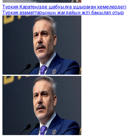
Түркия Қаратеңізде шабуылға ұшыраған кемелердегі
Түркия азаматтарының жағдайын жіті бақылап отыр