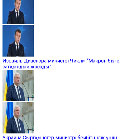
Израиль Диаспора министрі Чикли: “Макрон бізге
сатқындық жасады”
Украина Сыртқы істер министрі бейбітшілік үшін