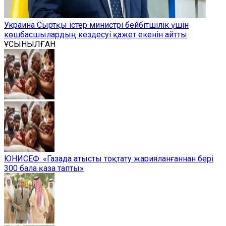
Украина Сыртқы істер министрі бейбітшілік үшін
көшбасшылардың кездесуі қажет екенін айтты
ҰСЫНЫЛҒАН
ЮНИСЕФ: «Газада атысты тоқтату жарияланғаннан бері
300 бала қаза тапты»