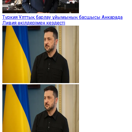
Түркия Ұлттық барлау ұйымының басшысы Анкарада
Ливия өкілдерімен кездесті