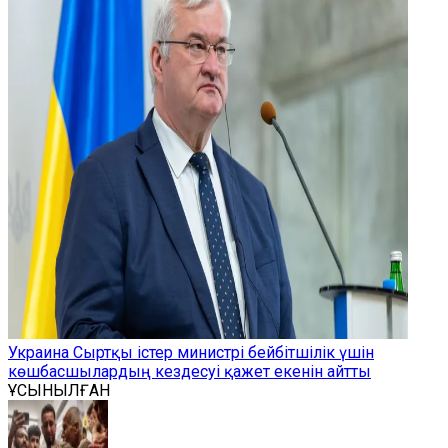
Украина Сыртқы істер министрі бейбітшілік үшін
көшбасшылардың кездесуі қажет екенін айтты
ҰСЫНЫЛҒАН