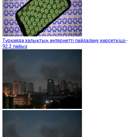
Түркияда халықтың интернетті пайдалану көрсеткіші ̶
92,3 пайыз