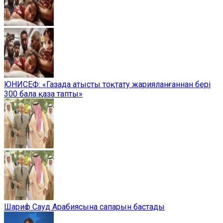
ЮНИСЕФ: «Газада атысты тоқтату жарияланғаннан бері
300 бала қаза тапты»
Шариф Сауд Арабиясына сапарын бастады