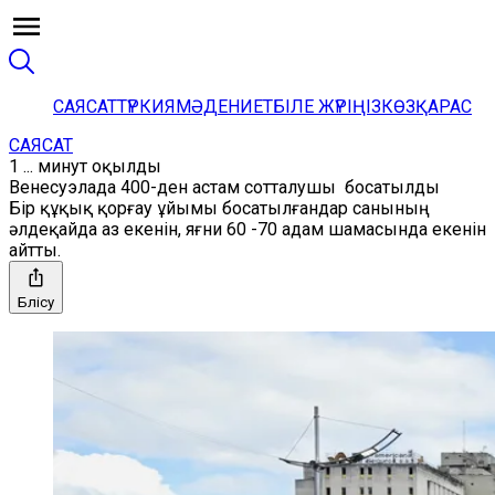
САЯСАТ
ТҮРКИЯ
МӘДЕНИЕТ
БІЛЕ ЖҮРІҢІЗ
КӨЗҚАРАС
САЯСАТ
1 ... минут оқылды
Венесуэлада 400-ден астам сотталушы босатылды
Бір құқық қорғау ұйымы босатылғандар санының
әлдеқайда аз екенін, яғни 60 -70 адам шамасында екенін
айтты.
Бөлісу