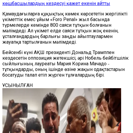
көшбасшылардың кездесуі қажет екенін айтты
Қамаудағыларға құқықтық көмек көрсететін жергілікті
үкіметтік емес ұйым «Foro Penal» жыл басында
түрмелерде кемінде 800 саяси тұтқын болғанын
мәлімдеді. Ал үкімет елде саяси тұтқын жоқ екенін,
ұсталғандардың барлығы заңды айыптаулармен
жауапқа тартылғанын мәлімдеді.
Бейсенбі күні АҚШ президенті Дональд Трамппен
кездесетін оппозиция жетекшісі, әрі Нобель бейбітшілік
сыйлығының лауреаты Мария Корина Мачадо ˗
тұтқындарды, оның ішінде өзіне жақын одақтастарын
босатуды талап етіп жүрген тұлғалардың бірі.
ҰСЫНЫЛҒАН