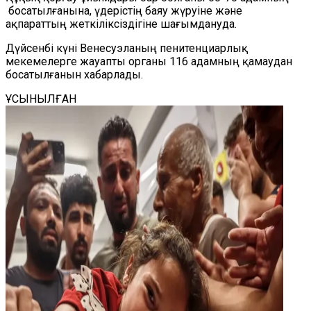
босатылғанына, үдерістің баяу жүруіне және
ақпараттың жеткіліксіздігіне шағымдануда.
Дүйсенбі күні Венесуэланың пенитенциарлық
мекемелерге жауапты органы 116 адамның қамаудан
босатылғанын хабарлады.
ҰСЫНЫЛҒАН