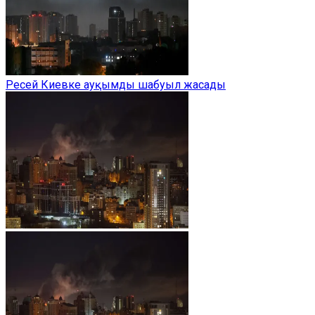
Ресей Киевке ауқымды шабуыл жасады