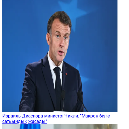
Израиль Диаспора министрі Чикли: “Макрон бізге
сатқындық жасады”