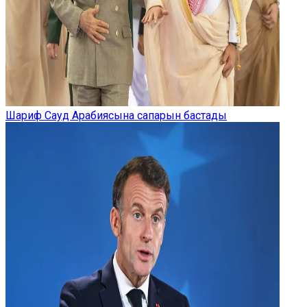
Шариф Сауд Арабиясына сапарын бастады