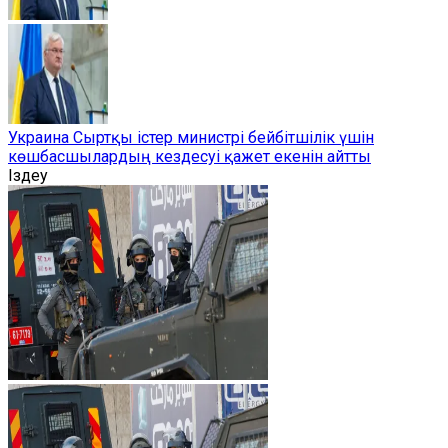
Украина Сыртқы істер министрі бейбітшілік үшін
көшбасшылардың кездесуі қажет екенін айтты
Іздеу