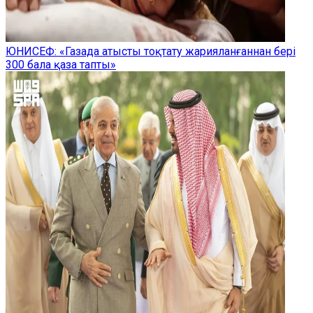
ЮНИСЕФ: «Газада атысты тоқтату жарияланғаннан бері
300 бала қаза тапты»