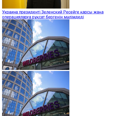
Украина президенті Зеленский Ресейге қарсы жаңа
операцияларға рұқсат бергенін мәлімдеді