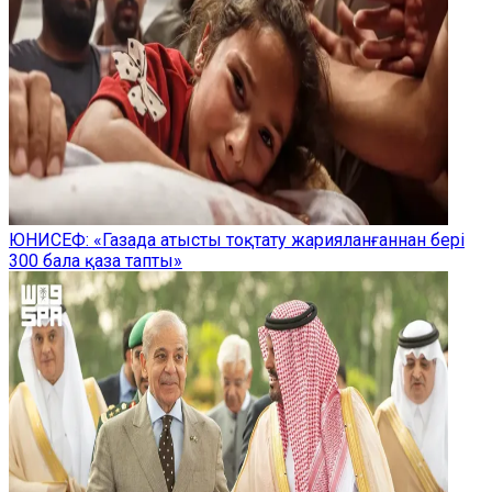
ЮНИСЕФ: «Газада атысты тоқтату жарияланғаннан бері
300 бала қаза тапты»