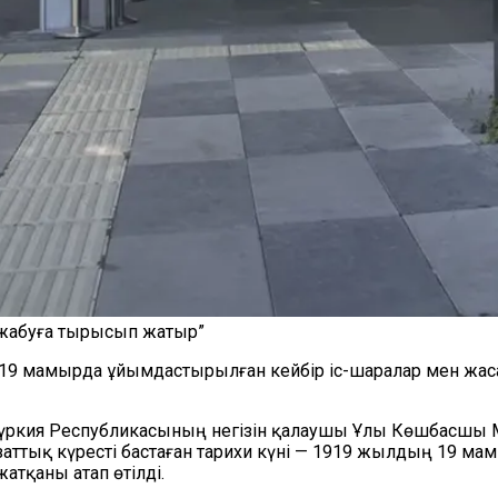
 жабуға тырысып жатыр”
а 19 мамырда ұйымдастырылған кейбір іс-шаралар мен жа
ркия Республикасының негізін қалаушы Ұлы Көшбасшы М
ттық күресті бастаған тарихи күні — 1919 жылдың 19 мамы
атқаны атап өтілді.