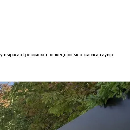
е ұшыраған Грекияның өз жеңілісі мен жасаған ауыр