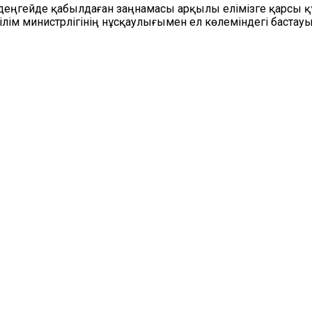
еңгейде қабылдаған заңнамасы арқылы елімізге қарсы құ
Білім министрлігінің нұсқаулығымен ел көлеміндегі бастау