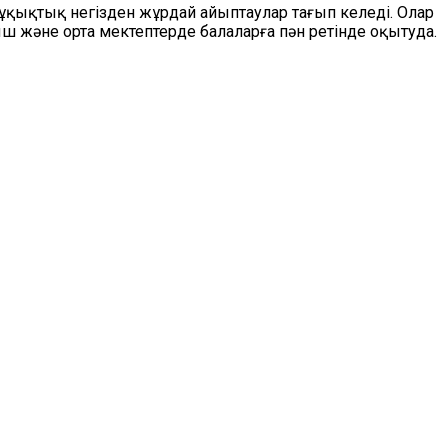
қықтық негізден жұрдай айыптаулар тағып келеді. Олар
ыш және орта мектептерде балаларға пән ретінде оқытуда.