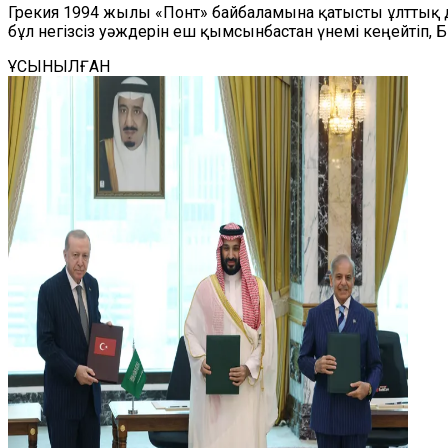
Грекия 1994 жылы «Понт» байбаламына қатысты ұлттық д
бұл негізсіз уәждерін еш қымсынбастан үнемі кеңейтіп, 
ҰСЫНЫЛҒАН