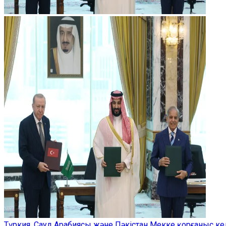
Түркия, Сауд Арабиясы және Пәкістан Мекке қорғаныс ке