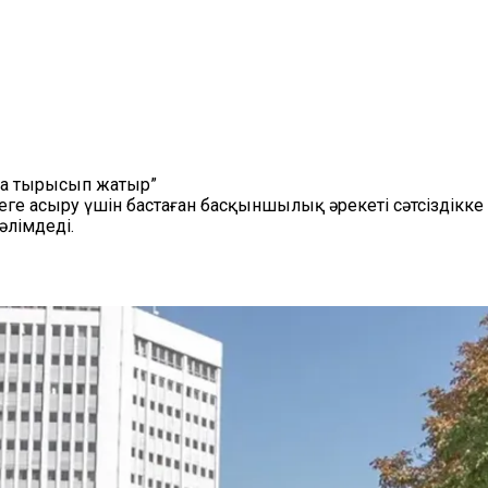
уға тырысып жатыр”
үзеге асыру үшін бастаған басқыншылық әрекеті сәтсіздікк
лімдеді.