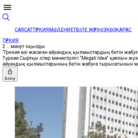
САЯСАТ
ТҮРКИЯ
МӘДЕНИЕТ
БІЛЕ ЖҮРІҢІЗ
КӨЗҚАРАС
ТҮРКИЯ
2 ... минут оқылды
“Грекия өзі жасаған айуандық қылмыстардың бетін жаб
Түркия Сыртқы істер министрлігі “Megali Idea” қиялын ж
айуандық қылмыстарының бетін жабуға тырысатынын мә
Бөлісу