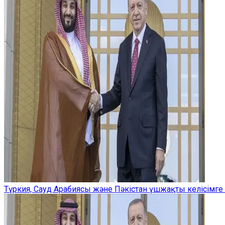
Түркия, Сауд Арабиясы және Пәкістан үшжақты келісімге