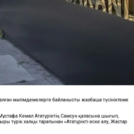
салған мәлімдемелерге байланысты жазбаша түсініктеме
ұстафа Кемал Ататүріктің Самсун қаласына шығып,
ры түрік халқы тарапынан «Ататүрікті еске алу, Жастар