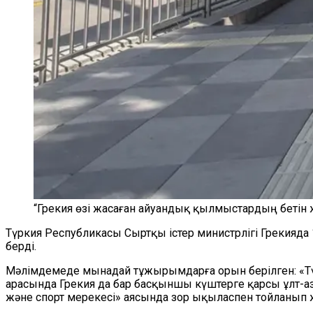
“Грекия өзі жасаған айуандық қылмыстардың бетін
Түркия Республикасы Сыртқы істер министрлігі Грекияд
берді.
Мәлімдемеде мынадай тұжырымдарға орын берілген: «Тү
арасында Грекия да бар басқыншы күштерге қарсы ұлт-аза
және спорт мерекесі» аясында зор ықыласпен тойланып ж