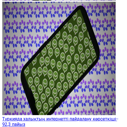
Түркияда халықтың интернетті пайдалану көрсеткіші ̶
92,3 пайыз