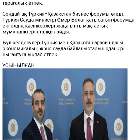
төрағалық
етпек.
Сондай-ақ Түркия–Қазақстан бизнес форумы өтеді.
Түркия Сауда министрі
Өмер Болат қатысатын форумда
екі елдің кәсіпкерлері жаңа ынтымақтастық
мүмкіндіктерін талқылайды.
Бұл кездесулер Түркия мен Қазақстан арасындағы
экономикалық және сауда байланыстарын одан әрі
нығайтуға ықпал ет
пек.
ҰСЫНЫЛҒАН