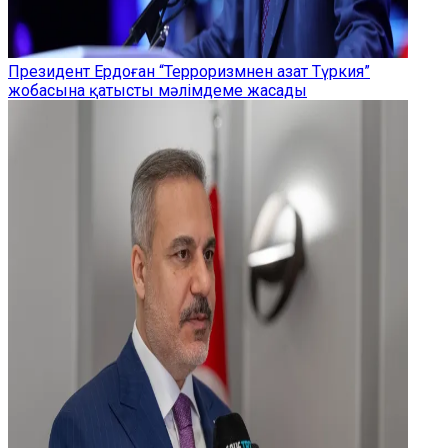
Президент Ердоған “Терроризмнен азат Түркия”
жобасына қатысты мәлімдеме жасады