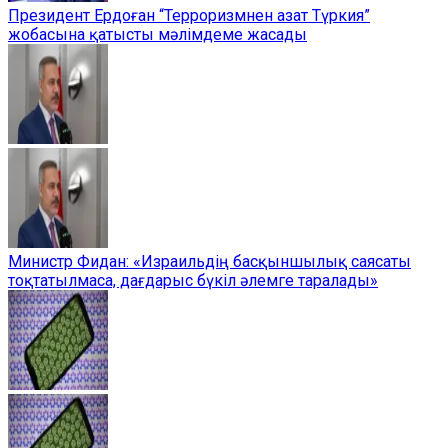
Президент Ердоған “Терроризмнен азат Түркия”
жобасына қатысты мәлімдеме жасады
Министр Фидан: «Израильдің басқыншылық саясаты
тоқтатылмаса, дағдарыс бүкіл әлемге таралады»