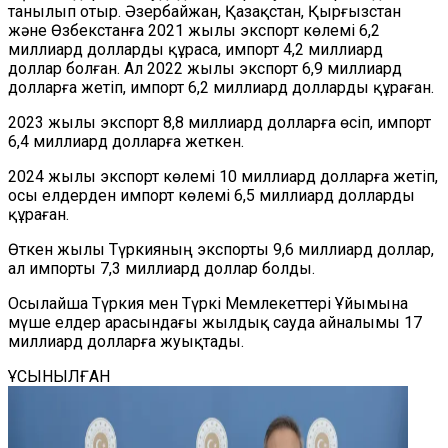
танылып отыр.
Әзербайжан, Қазақстан, Қырғызстан
және Өзбекстанға 2021 жылы экспорт көлемі 6,2
миллиард долла
рды
құраса, импорт 4,2 миллиард
доллар
болған
.
Ал
2022 жылы экспорт 6,9 миллиард
долларға
жетіп, импорт 6,2 миллиард долларды құра
ған
.
2023 жылы экспорт 8,8 миллиард долларға өсіп, импорт
6,4 миллиард долларға жет
кен.
2024 жылы экспорт көлемі 10 миллиард долларға жетіп,
осы елдерден импорт
көлемі
6,5 миллиард доллар
ды
құраған.
Өткен жылы Түркияның экспорты 9,6 миллиард доллар,
ал импорты 7,3 миллиард доллар
болды.
Осылайша Түркия мен Түркі
М
емлекеттері
Ұ
йымына
мүше елдер арасындағы жылдық сауда айналымы 17
миллиард
долларға жуықтады.
ҰСЫНЫЛҒАН