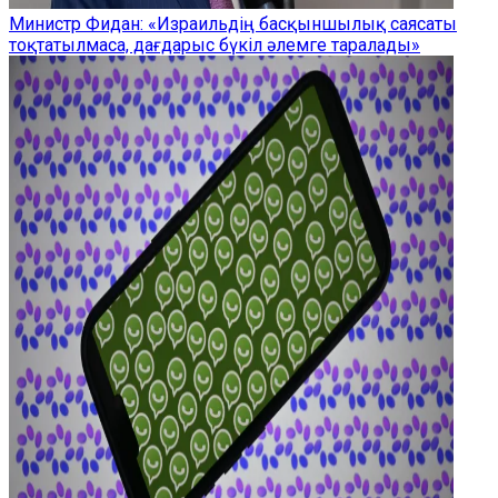
Министр Фидан: «Израильдің басқыншылық саясаты
тоқтатылмаса, дағдарыс бүкіл әлемге таралады»