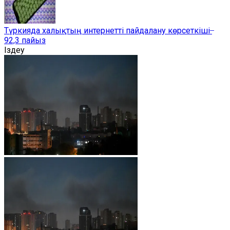
Түркияда халықтың интернетті пайдалану көрсеткіші ̶
92,3 пайыз
Іздеу