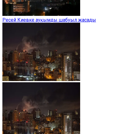
Ресей Киевке ауқымды шабуыл жасады