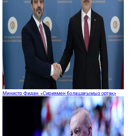
Министр Фидан: «Сириямен болашағымыз ортақ»