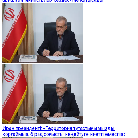
Иран президенті: «Территория тұтастығымызды
қорғаймыз, бірақ соғысты кеңейтуге ниетті емеспіз»