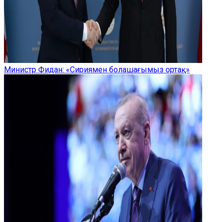
Министр Фидан: «Сириямен болашағымыз ортақ»