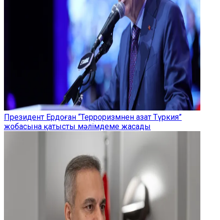
Президент Ердоған “Терроризмнен азат Түркия”
жобасына қатысты мәлімдеме жасады