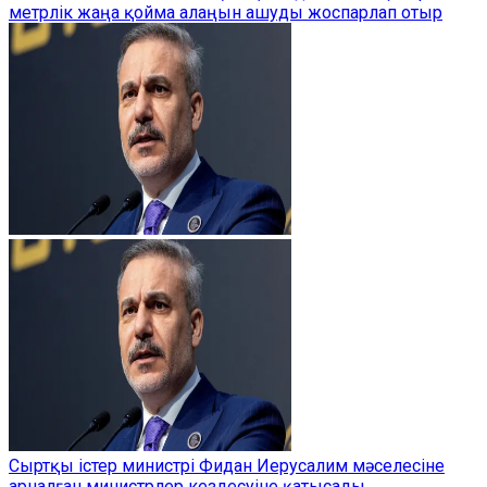
метрлік жаңа қойма алаңын ашуды жоспарлап отыр
Сыртқы істер министрі Фидан Иерусалим мәселесіне
арналған министрлер кездесуіне қатысады