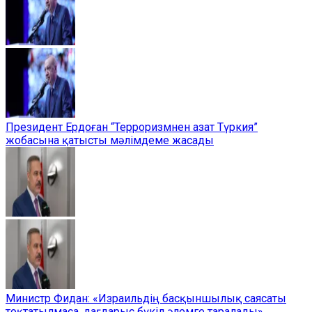
Президент Ердоған “Терроризмнен азат Түркия”
жобасына қатысты мәлімдеме жасады
Министр Фидан: «Израильдің басқыншылық саясаты
тоқтатылмаса, дағдарыс бүкіл әлемге таралады»