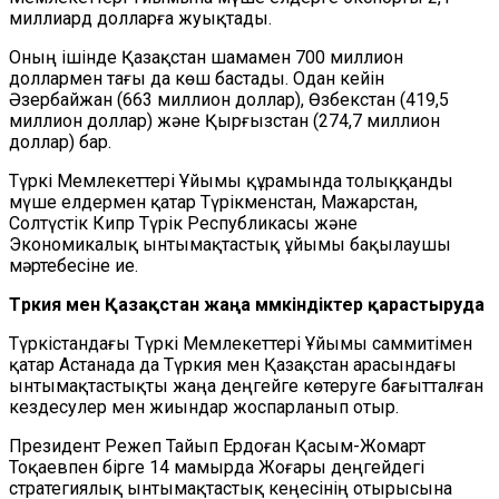
миллиард доллар
ға
жуықтады.
Оның ішінде Қазақстан шамамен 700 миллион
доллармен тағы да көш бастады. Одан кейін
Әзербайжан
(
663 миллион доллар
)
, Өзбекстан
(
419,5
миллион доллар
)
және Қырғызстан
(
274,7 миллион
доллар
) бар.
Түркі
М
емлекеттері
Ұ
йымы құрамында толыққанды
мүше елдермен қатар Түрікменстан, Мажарстан,
Солтүстік Кипр Түрік Республикасы және
Экономикалық ынтымақтастық ұйымы бақылаушы
мәртебесіне ие.
Түркия мен Қазақстан жаңа мүмкіндіктер қарастыр
уда
Түркістандағы Түркі
М
емлекеттері
Ұ
йымы саммитімен
қатар Астанада да Түркия мен Қазақстан арасындағы
ынтымақтастықты
жаңа деңгейге көтеруге бағытталған
кездесулер мен жиындар жоспарланып отыр.
Президент
Режеп Тай
ы
п Ердоған Қасым-Жомарт
Тоқаевпен бірге 14 мамырда Жоғары деңгейдегі
стратегиялық ынтымақтастық кеңесінің отырысына