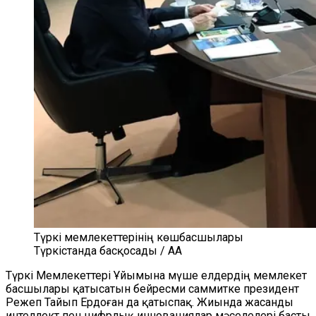
Түркі мемлекеттерінің көшбасшылары
Түркістанда басқосады / AA
Түркі
М
емлекеттері
Ұ
йымы
на мүше елдердің
м
емлекет
басшылары
қатысатын
бейресми саммит
ке президент
Режеп Тай
ы
п Ердоған
да қатыспақ.
Жиында жасанды
интеллект пен цифрлық инновациялар мәселелері басты