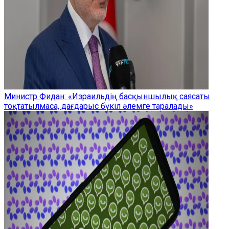
Министр Фидан: «Израильдің басқыншылық саясаты
тоқтатылмаса, дағдарыс бүкіл әлемге таралады»