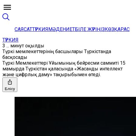
САЯСАТ
ТҮРКИЯ
МӘДЕНИЕТ
БІЛЕ ЖҮРІҢІЗ
КӨЗҚАРАС
ТҮРКИЯ
3 ... минут оқылды
Түркі мемлекеттерінің басшылары Түркістанда
басқосады
Түркі Мемлекеттері Ұйымының бейресми саммиті 15
мамырда Түркістан қаласында «Жасанды интеллект
және цифрлық даму» тақырыбымен өтеді.
Бөлісу