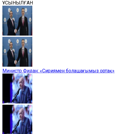
ҰСЫНЫЛҒАН
Министр Фидан: «Сириямен болашағымыз ортақ»