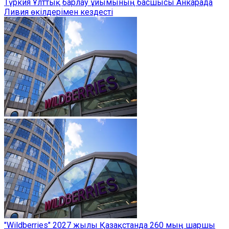
Түркия Ұлттық барлау ұйымының басшысы Анкарада
Ливия өкілдерімен кездесті
"Wildberries" 2027 жылы Қазақстанда 260 мың шаршы