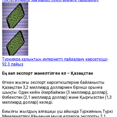
Түркияда халықтың интернетті пайдалану көрсеткіші ̶
92,3 пайыз
Ең көп экспорт жөнелтілген ел – Қазақстан
Өткен жылғы экспорт көрсеткіштеріне
байланысты
Қазақстан 3,2 миллиард доллармен бірінші орынға
шықты. Одан кейін Әзербайжан
(
3 миллиард доллар
)
,
Өзбекстан
(
2,1 миллиард доллар
)
және Қырғызстан
(
1,3
миллиард доллар
) келеді
.
Биылғы жылдың алғашқы үш айында Түркияның Түркі
М
емлекеттері
Ұ
йымына мүше елдерге экспорты 2,1