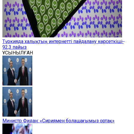
Түркияда халықтың интернетті пайдалану көрсеткіші ̶
92,3 пайыз
ҰСЫНЫЛҒАН
Министр Фидан: «Сириямен болашағымыз ортақ»