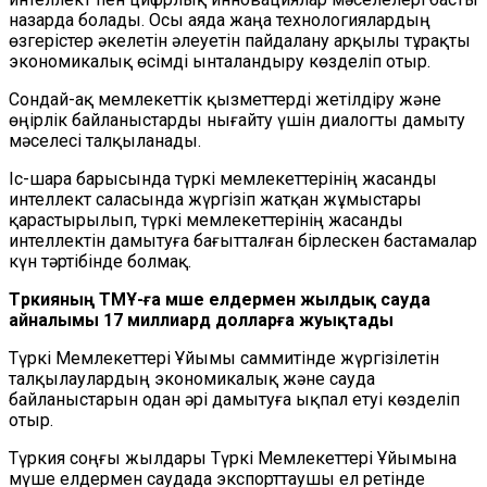
назарда болады. Осы аяда жаңа технологиялардың
өзгерістер әкелетін әлеуетін пайдалану арқылы тұрақты
экономикалық өсімді ынталандыру көзделіп отыр.
Сондай-ақ мемлекеттік қызметтерді жетілдіру және
өңірлік байланыстарды нығайту үшін диалогты дамыту
мәселесі талқыланады.
Іс-шара барысында түркі мемлекеттерінің жасанды
интеллект саласында жүргізіп жатқан жұмыстары
қарастырылып,
т
үрк
і мемлекеттерінің
жасанды
интеллектін дамытуға бағытталған бірлескен бастамалар
күн тәртібінде болмақ.
Түркияның Т
МҰ-ға
мүше елдермен жылдық сауда
айналымы 17 миллиард доллар
ғ
а жуықтады
Түркі
М
емлекеттері
Ұ
йымы саммитінде жүргізілетін
талқылаулардың экономикалық және сауда
байланыстарын одан әрі дамытуға ықпал етуі көзделіп
отыр.
Түркия соңғы жылдары Түркі
М
емлекеттері
Ұ
йымына
мүше елдер
мен
саудада экспорттаушы ел ретінде