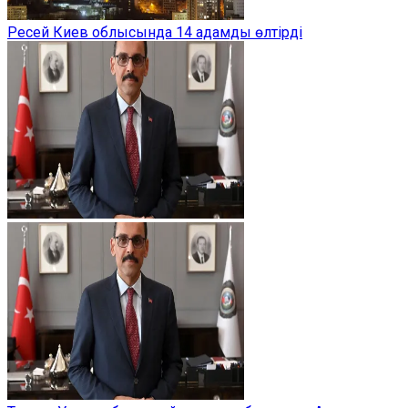
Ресей Киев облысында 14 адамды өлтірді