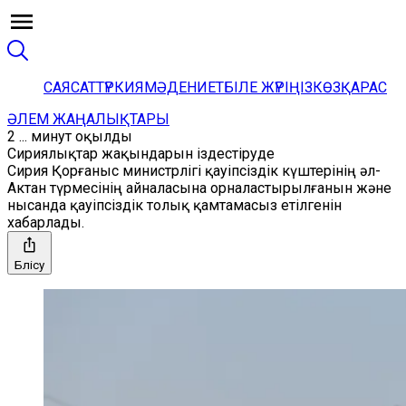
САЯСАТ
ТҮРКИЯ
МӘДЕНИЕТ
БІЛЕ ЖҮРІҢІЗ
КӨЗҚАРАС
ӘЛЕМ ЖАҢАЛЫҚТАРЫ
2 ... минут оқылды
Сириялықтар жақындарын іздестіруде
Сирия Қорғаныс министрлігі қауіпсіздік күштерінің әл-
Актан түрмесінің айналасына орналастырылғанын және
нысанда қауіпсіздік толық қамтамасыз етілгенін
хабарлады.
Бөлісу