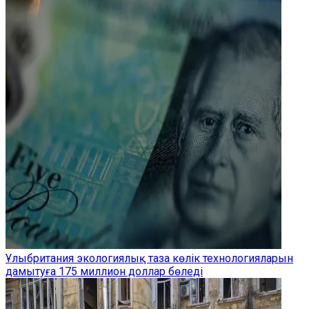
Ұлыбритания экологиялық таза көлік технологияларын
дамытуға 175 миллион доллар бөледі