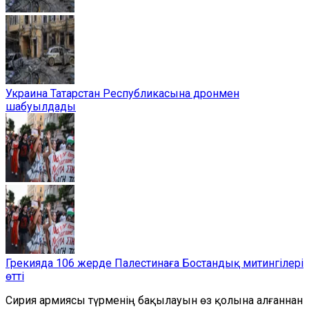
Украина Татарстан Республикасына дронмен
шабуылдады
Грекияда 106 жерде Палестинаға Бостандық митингілері
өтті
Сирия армиясы түрменің бақылауын өз қолына алғаннан