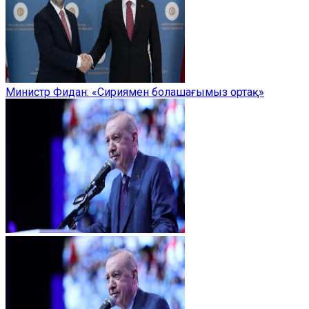
Министр Фидан: «Сириямен болашағымыз ортақ»