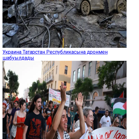
Украина Татарстан Республикасына дронмен
шабуылдады