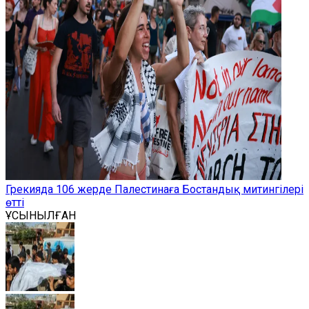
Грекияда 106 жерде Палестинаға Бостандық митингілері
өтті
ҰСЫНЫЛҒАН