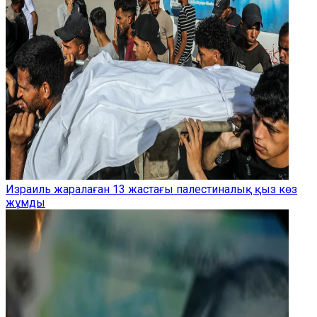
Израиль жаралаған 13 жастағы палестиналық қыз көз
жұмды