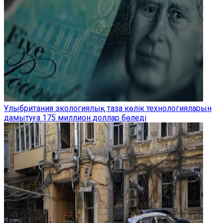
Ұлыбритания экологиялық таза көлік технологияларын
дамытуға 175 миллион доллар бөледі