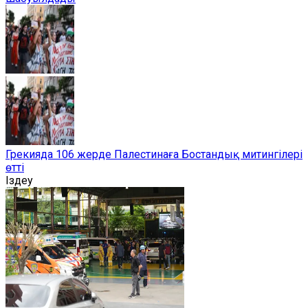
Грекияда 106 жерде Палестинаға Бостандық митингілері
өтті
Іздеу