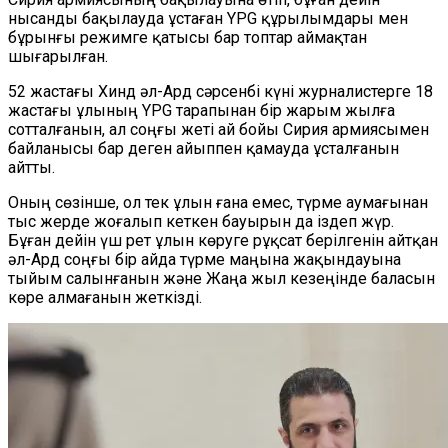
нысанды бақылауда ұстаған YPG құрылымдары мен
бұрынғы режимге қатысы бар топтар аймақтан
шығарылған.
52 жастағы Хинд әл-Ард сәрсенбі күні журналистерге 18
жастағы ұлының YPG тарапынан бір жарым жылға
сотталғанын, ал соңғы жеті ай бойы Сирия армиясымен
байланысы бар деген айыппен қамауда ұсталғанын
айтты.
Оның сөзінше, ол тек ұлын ғана емес, түрме аумағынан
тыс жерде жоғалып кеткен бауырын да іздеп жүр.
Бұған дейін үш рет ұлын көруге рұқсат берілгенін айтқан
әл-Ард соңғы бір айда түрме маңына жақындауына
тыйым салынғанын және Жаңа жыл кезеңінде баласын
көре алмағанын жеткізді.