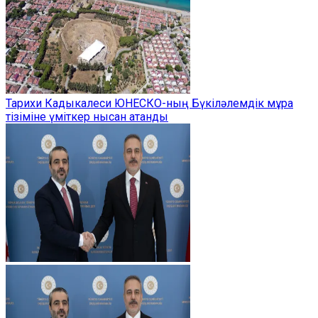
Тарихи Кадыкалеси ЮНЕСКО-ның Бүкіләлемдік мұра
тізіміне үміткер нысан атанды