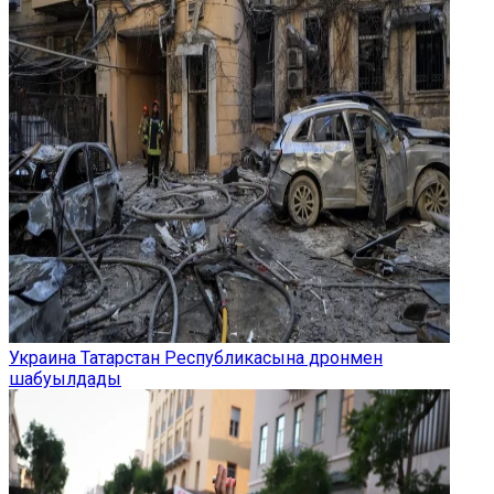
Украина Татарстан Республикасына дронмен
шабуылдады