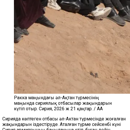
Ракка маңындағы әл-Ақтан түрмесінің
маңында сириялық отбасылар жақындарын
күтіп отыр. Сирия, 2026 ж 21 қаңтар. / AA
Сирияда көптеген отбасы әл-Актан түрмесінде жоғалған
жақындарын іздестіруде. Аталған түрме сейсенбі күні
Сирия армиясының бақылауына өтіп, бұған дейін