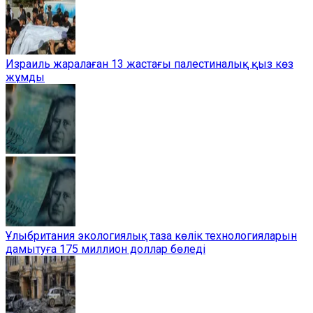
Израиль жаралаған 13 жастағы палестиналық қыз көз
жұмды
Ұлыбритания экологиялық таза көлік технологияларын
дамытуға 175 миллион доллар бөледі