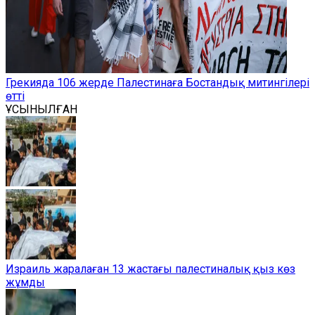
Грекияда 106 жерде Палестинаға Бостандық митингілері
өтті
ҰСЫНЫЛҒАН
Израиль жаралаған 13 жастағы палестиналық қыз көз
жұмды