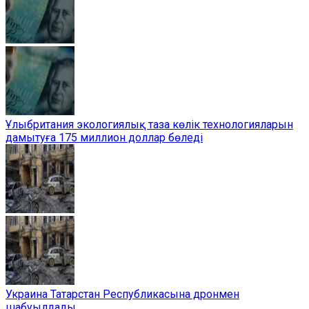
Ұлыбритания экологиялық таза көлік технологияларын
дамытуға 175 миллион доллар бөледі
Украина Татарстан Республикасына дронмен
шабуылдады