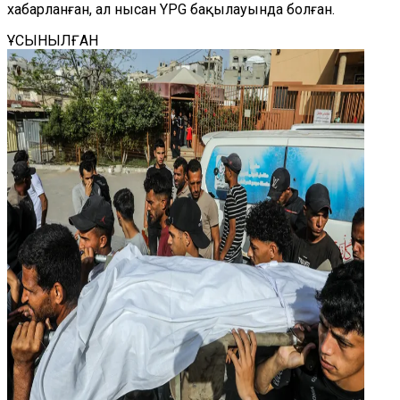
хабарланған, ал нысан YPG бақылауында болған.
ҰСЫНЫЛҒАН