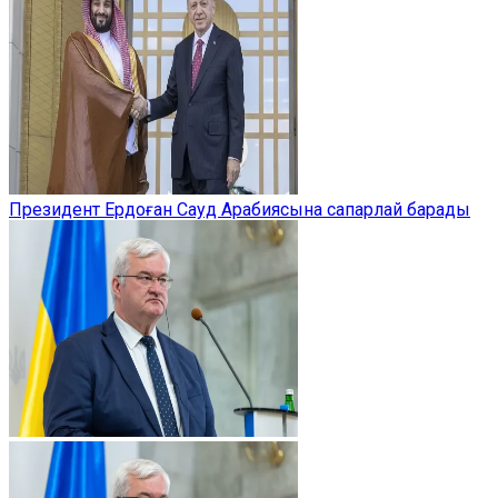
Президент Ердоған Сауд Арабиясына сапарлай барады