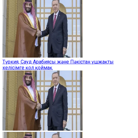
Түркия, Сауд Арабиясы және Пәкістан үшжақты
келісімге қол қоймақ