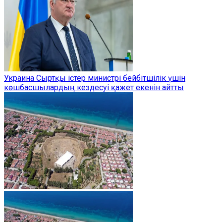
Украина Сыртқы істер министрі бейбітшілік үшін
көшбасшылардың кездесуі қажет екенін айтты