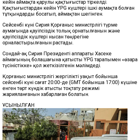
кейін аймақта қарулы қақтығыстар тіркелді.
Қақтығыстардан кейін YPG күштері ішкі аумақта болған
тұтқындарды босатып, аймақтан шегінген.
Сейсенбі күні Сирия Қорғаныс министрлігі түрме
аумағында қауіпсіздік толық орнатылғанын және
қауіпсіздік күштері нысан төңірегіне
орналастырылғанын растады.
Сондай-ақ Сирия Президенті аппараты Хасеке
аймағының болашағына қатысты YPG тарапымен «өзара
түсіністікке» қол жеткізілгенін мәлімдеді.
Қорғаныс министрлігі жергілікті уақыт бойынша
сейсенбі күні сағат 20:00-де (GMT бойынша 17:00) күшіне
енген төрт күндік атысты тоқтату режимі
жарияланғанын хабарлаған болатын.
ҰСЫНЫЛҒАН