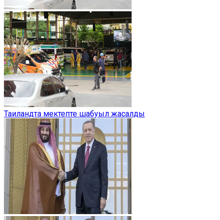
Таиландта мектепте шабуыл жасалды