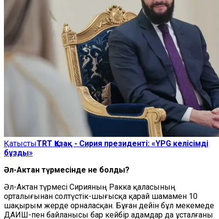
Қатысты
TRT Қазақ - Сирия президенті: «YPG келісімді
бұзды»
Әл-Актан түрмесінде не болды?
Әл-Актан түрмесі Сирияның Ракка қаласының
орталығынан солтүстік-шығысқа қарай шамамен 10
шақырым жерде орналасқан. Бұған дейін бұл мекемеде
ДАИШ-пен байланысы бар кейбір адамдар да ұсталғаны