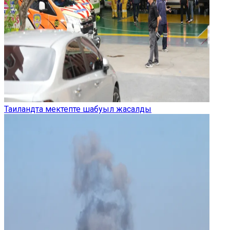
Таиландта мектепте шабуыл жасалды