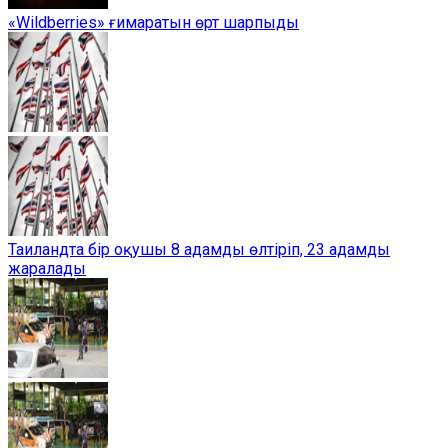
«Wildberries» ғимаратын өрт шарпыды
Таиландта бір оқушы 8 адамды өлтіріп, 23 адамды
жаралады