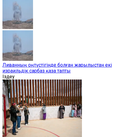
Ливанның оңтүстігінде болған жарылыстан екі
израильдік сарбаз қаза тапты
Іздеу