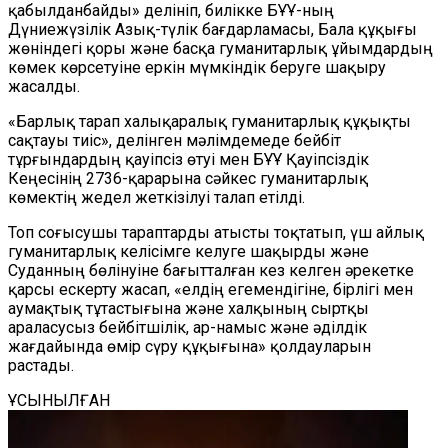
қабылданбайды» делініп, билікке БҰҰ-ның
Дүниежүзілік Азық-түлік бағдарламасы, Бала құқығы
жөніндегі қоры және басқа гуманитарлық ұйымдардың
көмек көрсетуіне еркін мүмкіндік беруге шақыру
жасалды.
«Барлық тарап халықаралық гуманитарлық құқықты
сақтауы тиіс», делінген мәлімдемеде бейбіт
тұрғындардың қауіпсіз өтуі мен БҰҰ Қауіпсіздік
Кеңесінің 2736-қарарына сәйкес гуманитарлық
көмектің жедел жеткізілуі талап етілді.
Топ соғысушы тараптарды атысты тоқтатып, үш айлық
гуманитарлық келісімге келуге шақырды және
Суданның бөлінуіне бағытталған кез келген әрекетке
қарсы ескерту жасап, «елдің егемендігіне, бірлігі мен
аумақтық тұтастығына және халқының сыртқы
араласусыз бейбітшілік, ар-намыс және әділдік
жағдайында өмір сүру құқығына» қолдауларын
растады.
ҰСЫНЫЛҒАН