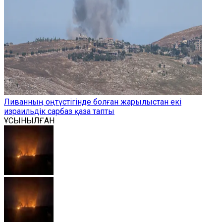
Ливанның оңтүстігінде болған жарылыстан екі
израильдік сарбаз қаза тапты
ҰСЫНЫЛҒАН