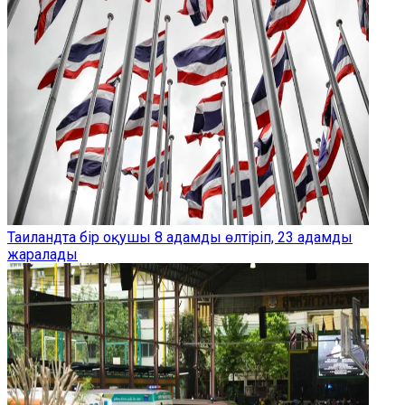
Таиландта бір оқушы 8 адамды өлтіріп, 23 адамды
жаралады