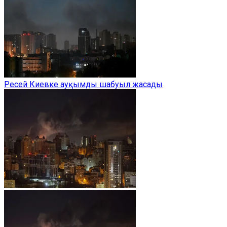
Ресей Киевке ауқымды шабуыл жасады