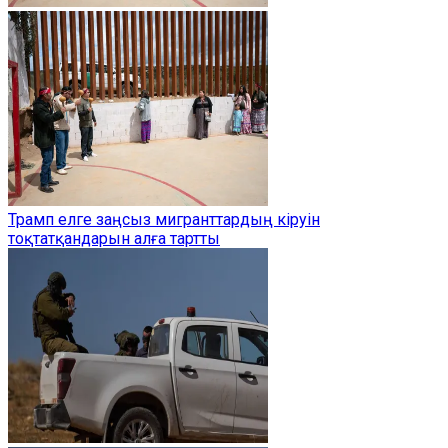
Трамп елге заңсыз мигранттардың кіруін
тоқтатқандарын алға тартты