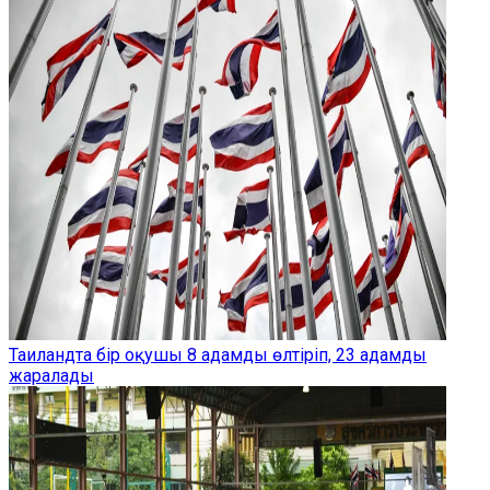
Таиландта бір оқушы 8 адамды өлтіріп, 23 адамды
жаралады