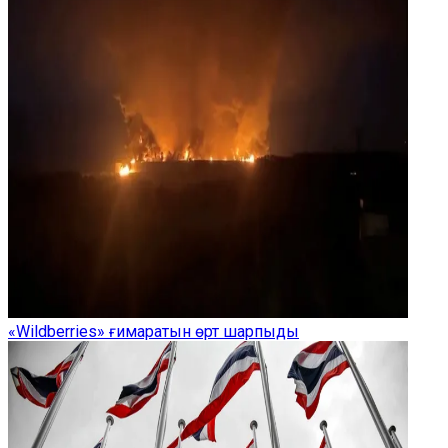
«Wildberries» ғимаратын өрт шарпыды