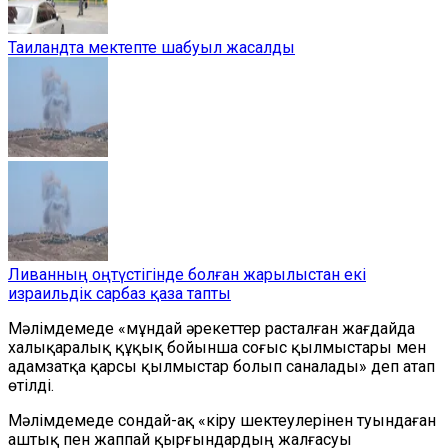
Таиландта мектепте шабуыл жасалды
Ливанның оңтүстігінде болған жарылыстан екі
израильдік сарбаз қаза тапты
Мәлімдемеде «мұндай әрекеттер расталған жағдайда
халықаралық құқық бойынша соғыс қылмыстары мен
адамзатқа қарсы қылмыстар болып саналады» деп атап
өтілді.
Мәлімдемеде сондай-ақ «кіру шектеулерінен туындаған
аштық пен жаппай қырғындардың жалғасуы