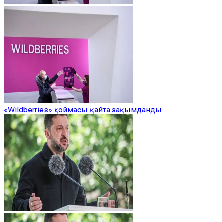
«Wildberries» қоймасы қайта зақымданды