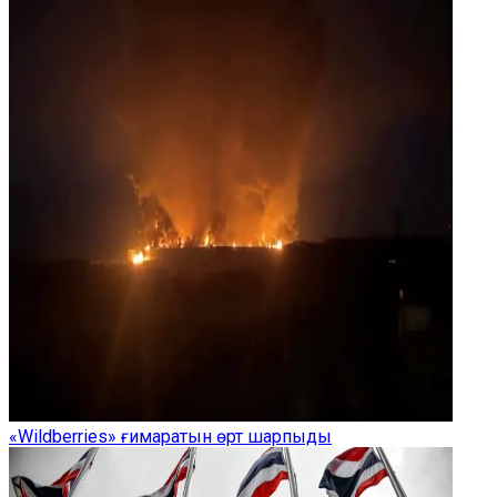
«Wildberries» ғимаратын өрт шарпыды