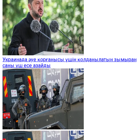
Украинада әуе қорғанысы үшін қолданылатын зымыран
саны үш есе азайды