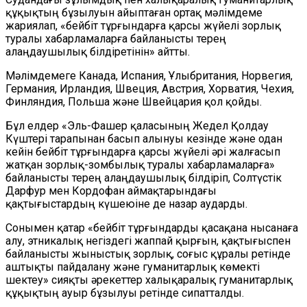
құқықтың бұзылуын айыптаған ортақ мәлімдеме
жариялап, «бейбіт тұрғындарға қарсы жүйелі зорлық
туралы хабарламаларға байланысты терең
алаңдаушылық білдіретінін» айтты.
Мәлімдемеге Канада, Испания, Ұлыбритания, Норвегия,
Германия, Ирландия, Швеция, Австрия, Хорватия, Чехия,
Финляндия, Польша және Швейцария қол қойды.
Бұл елдер «Эль-Фашер қаласының Жедел Қолдау
Күштері тарапынан басып алынуы кезінде және одан
кейін бейбіт тұрғындарға қарсы жүйелі әрі жалғасып
жатқан зорлық-зомбылық туралы хабарламаларға»
байланысты терең алаңдаушылық білдіріп, Солтүстік
Дарфур мен Кордофан аймақтарындағы
қақтығыстардың күшеюіне де назар аударды.
Сонымен қатар «бейбіт тұрғындарды қасақана нысанаға
алу, этникалық негіздегі жаппай қырғын, қақтығыспен
байланысты жыныстық зорлық, соғыс құралы ретінде
аштықты пайдалану және гуманитарлық көмекті
шектеу» сияқты әрекеттер халықаралық гуманитарлық
құқықтың ауыр бұзылуы ретінде сипатталды.