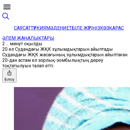
САЯСАТ
ТҮРКИЯ
МӘДЕНИЕТ
БІЛЕ ЖҮРІҢІЗ
КӨЗҚАРАС
ӘЛЕМ ЖАҢАЛЫҚТАРЫ
2 ... минут оқылды
20 ел Судандағы ЖҚК зұлымдықтарын айыптады
Судандағы ЖҚК жасағының зұлымдықтарын айыптаған
20-дан астам ел зорлық-зомбылықтың дереу
тоқтатылуын талап етті.
Бөлісу