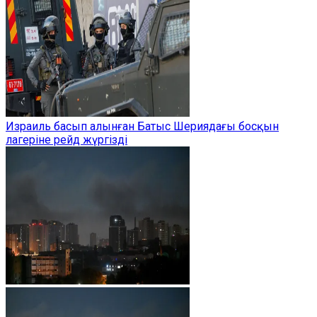
Израиль басып алынған Батыс Шериядағы босқын
лагеріне рейд жүргізді