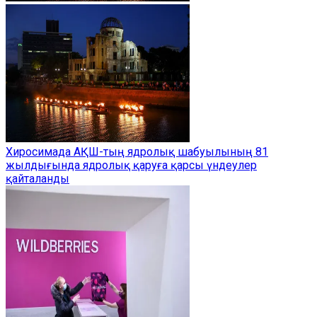
Хиросимада АҚШ-тың ядролық шабуылының 81
жылдығында ядролық қаруға қарсы үндеулер
қайталанды