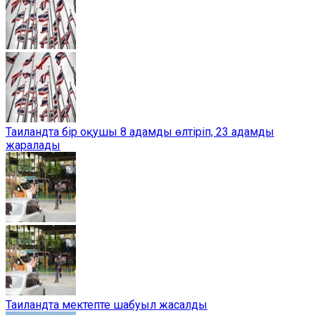
Таиландта бір оқушы 8 адамды өлтіріп, 23 адамды
жаралады
Таиландта мектепте шабуыл жасалды