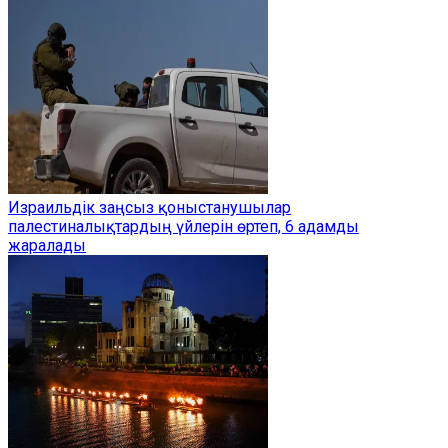
Израильдік заңсыз қоныстанушылар
палестиналықтардың үйлерін өртеп, 6 адамды
жаралады