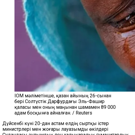
IOM мәліметінше, қазан айының 26-сынан
бері Солтүстік Дарфурдағы Эль-Фашир
қаласы мен оның маңынан шамамен 89 000
адам босқынға айналған. / Reuters
Дүйсенбі күні 20-дан астам елдің сыртқы істер
министрлері мен жоғары лауазымды өкілдері
Судандағы зұлымдық пен халықаралық гуманитарлық