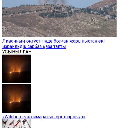
Ливанның оңтүстігінде болған жарылыстан екі
израильдік сарбаз қаза тапты
ҰСЫНЫЛҒАН
«Wildberries» ғимаратын өрт шарпыды