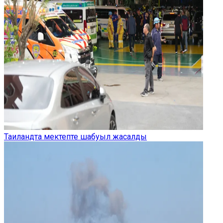
Таиландта мектепте шабуыл жасалды