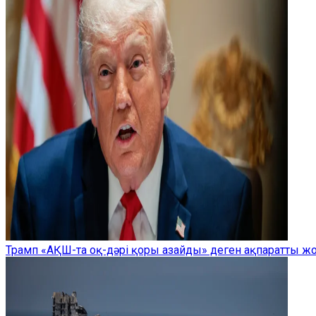
Трамп «АҚШ-та оқ-дәрі қоры азайды» деген ақпаратты 