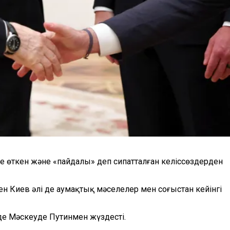
 өткен және «пайдалы» деп сипатталған келіссөздерден
н Киев әлі де аумақтық мәселелер мен соғыстан кейінгі
де Мәскеуде Путинмен жүздесті.