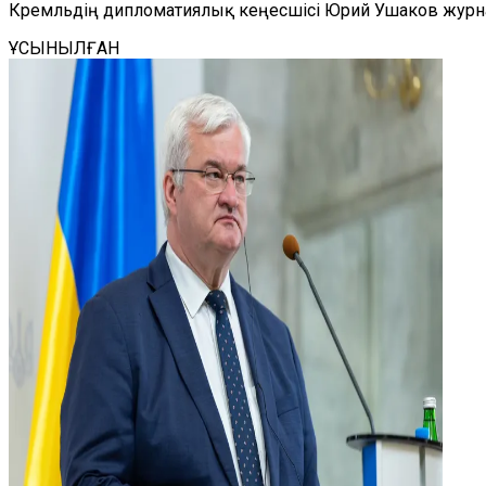
Кремльдің дипломатиялық кеңесшісі Юрий Ушаков журнал
ҰСЫНЫЛҒАН