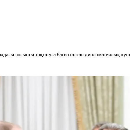
адағы соғысты тоқтатуға бағытталған дипломатиялық күш