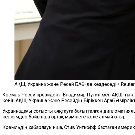
АҚШ, Украина және Ресей БАӘ-де кездеседі / Reuter
Кремль Ресей президенті Владимир Путин мен АҚШ-тың 
кейін АҚШ, Украина және Ресейдің Біріккен Араб Әмірлікт
Украинадағы соғысты аяқтауға бағытталған дипломатиялы
келісімдер бойынша ортақ мәмілеге келе алмай отыр.
Кремльдің хабарлауынша, Стив Уиткофф бастаған америка