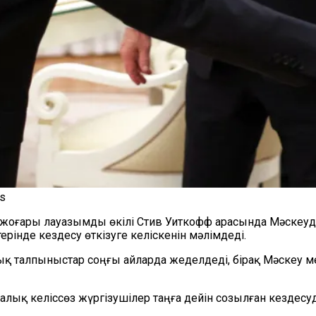
s
жоғары лауазымды өкілі Стив Уиткофф арасында Мәскеуде
ерінде кездесу өткізуге келіскенін мәлімдеді.
қ талпыныстар соңғы айларда жеделдеді, бірақ Мәскеу ме
лық келіссөз жүргізушілер таңға дейін созылған кездесу