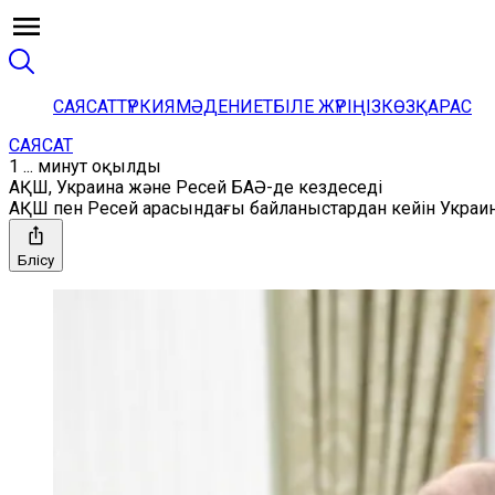
САЯСАТ
ТҮРКИЯ
МӘДЕНИЕТ
БІЛЕ ЖҮРІҢІЗ
КӨЗҚАРАС
САЯСАТ
1 ... минут оқылды
АҚШ, Украина және Ресей БАӘ-де кездеседі
АҚШ пен Ресей арасындағы байланыстардан кейін Украин
Бөлісу