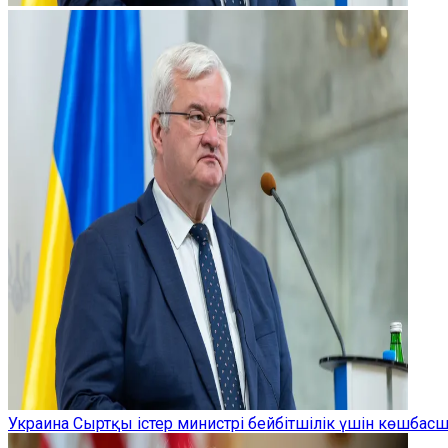
Украина Сыртқы істер министрі бейбітшілік үшін көшбас