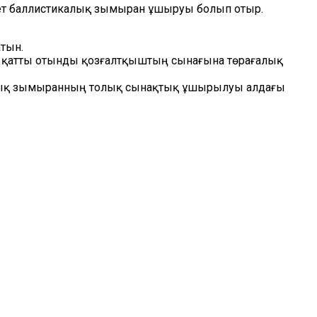
 рет баллистикалық зымыран ұшыруы болып отыр.
тын.
 қатты отынды қозғалтқыштың сынағына төрағалық
алық зымыранның толық сынақтық ұшырылуы алдағы