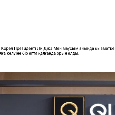
 Корея Президенті Ли Джэ Мён маусым айында қызметке к
а келуіне бір апта қалғанда орын алды.