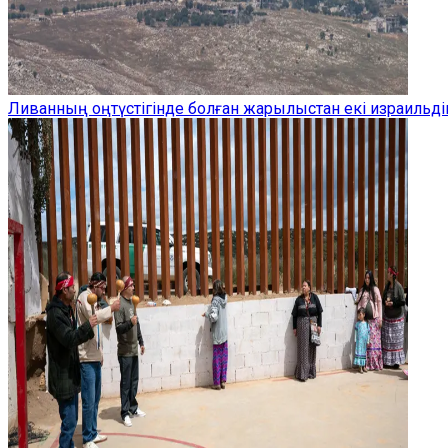
Ливанның оңтүстігінде болған жарылыстан екі израильдік