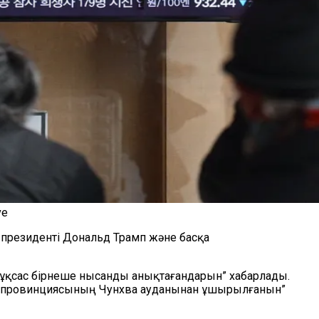
ve
 президенті Дональд Трамп және басқа
 ұқсас бірнеше нысанды анықтағандарын” хабарлады.
нхэ провинциясының Чунхва ауданынан ұшырылғанын”