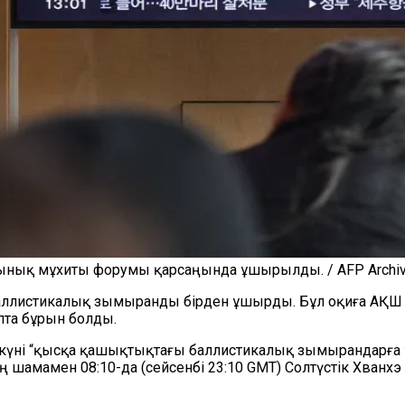
ынық мұхиты форумы қарсаңында ұшырылды. / AFP Archi
е баллистикалық зымыранды бірден ұшырды. Бұл оқиға АҚШ
пта бұрын болды.
і күні “қысқа қашықтықтағы баллистикалық зымырандарға
ң шамамен 08:10-да (сейсенбі 23:10 GMT) Солтүстік Хва