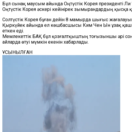
Бұл сынақ маусым айында Оңтүстік Корея президенті Ли
Оңтүстік Корея әскері кейінірек зымырандардың қысқа 
Солтүстік Корея бұған дейін 8 мамырда шығыс жағалау
Қыркүйек айында ел көшбасшысы Ким Чен Ын ұзақ қаш
еткен еді.
Мемлекеттік БАҚ бұл қозғалтқыштың тоғызыншы әрі с
айларда өтуі мүмкін екенін хабарлады.
ҰСЫНЫЛҒАН