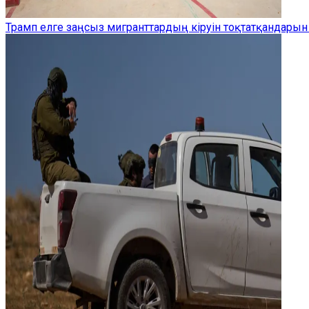
Трамп елге заңсыз мигранттардың кіруін тоқтатқандарын 