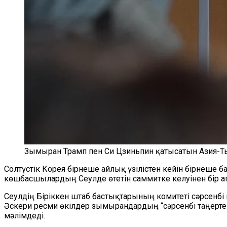
Зымыран Трамп пен Си Цзиньпин қатысатын Азия-Т
Солтүстік Корея бірнеше айлық үзілістен кейін бірнеш
көшбасшылардың Сеулде өтетін саммитке келуінен бір а
Сеулдің Біріккен штаб бастықтарының комитеті сәрсенб
Әскери ресми өкілдер зымырандардың “сәрсенбі таңерте
мәлімдеді.