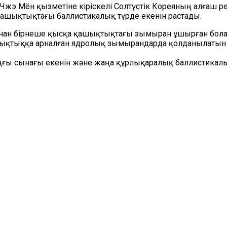
 Чжэ Мён қызметіне кіріскелі Солтүстік Кореяның алғаш
қашықтықтағы баллистикалық түрде екенін растады.
ынан бірнеше қысқа қашықтықтағы зымыран ұшырған бола
ықтыққа арналған ядролық зымырандарда қолданылатын
оңғы сынағы екенін және жаңа құрлықаралық баллистик