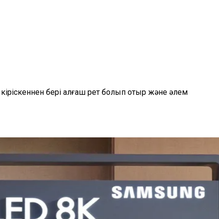
іріскеннен бері алғаш рет болып отыр және әлем