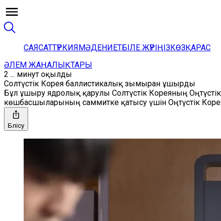
САЯСАТ
ТҮРКИЯ
МӘДЕНИЕТ
БІЛЕ ЖҮРІҢІЗ
КӨЗҚАРАС
ӘЛЕМ ЖАҢАЛЫҚТАРЫ
2 ... минут оқылды
Солтүстік Корея баллистикалық зымыран ұшырды
Бұл ұшыру ядролық қарулы Солтүстік Кореяның Оңтүстік
көшбасшыларының саммитке қатысу үшін Оңтүстік Кореяғ
Бөлісу