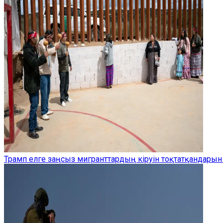
Трамп елге заңсыз мигранттардың кіруін тоқтатқандарын 