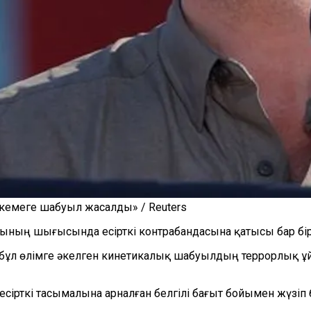
кемеге шабуыл жасалды» / Reuters
ның шығысында есірткі контрабандасына қатысы бар бір
 бұл өлімге әкелген кинетикалық шабуылдың террорлық ұй
ірткі тасымалына арналған белгілі бағыт бойымен жүзіп б