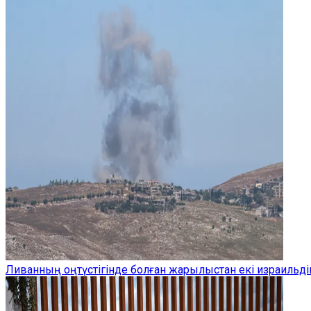
Ливанның оңтүстігінде болған жарылыстан екі израильдік