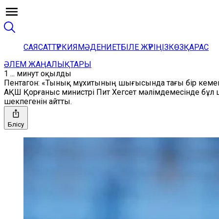
САЯСАТ
ТҮРКИЯ
МӘДЕНИЕТ
БІЛЕ ЖҮРІҢІЗ
КӨЗҚАРАС
ӘЛЕМ ЖАҢАЛЫҚТАРЫ
1 ... минут оқылды
Пентагон: «Тынық мұхитының шығысында тағы бір кем
АҚШ Қорғаныс министрі Пит Хегсет мәлімдемесінде бұл ш
шекпегенін айтты.
Бөлісу