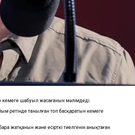
 кемеге шабуыл жасағанын мәлімдеді.
ым ретінде танылған топ басқаратын кемеге
ара жатқанын және есірткі тиелгенін анықтаған.