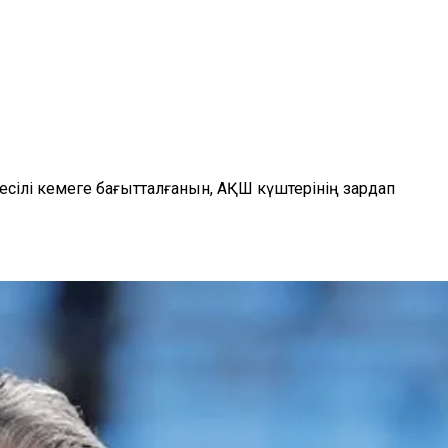
сілі кемеге бағытталғанын, АҚШ күштерінің зардап