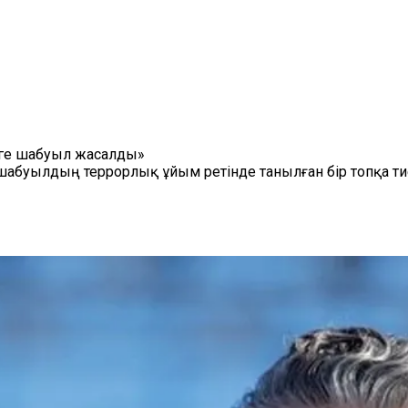
еге шабуыл жасалды»
абуылдың террорлық ұйым ретінде танылған бір топқа тие