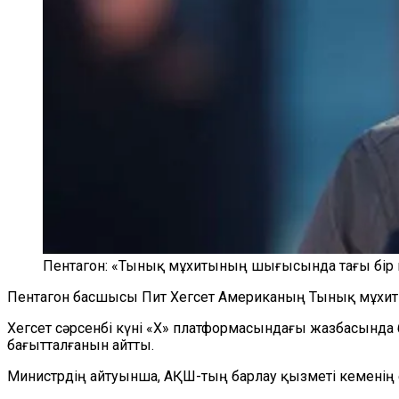
Пентагон: «Тынық мұхитының шығысында тағы бір 
Пентагон басшысы Пит Хегсет Американың Тынық мұхиты
Хегсет сәрсенбі күні «X» платформасындағы жазбасында
бағытталғанын айтты.
Министрдің айтуынша, АҚШ-тың барлау қызметі кеменің ес