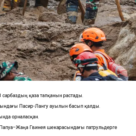
3 сарбаздың қаза тапқанын растады.
анындағы Пасир-Лангу ауылын басып қалды.
нда орналасқан.
мен Папуа–Жаңа Гвинея шекарасындағы патрульдерге