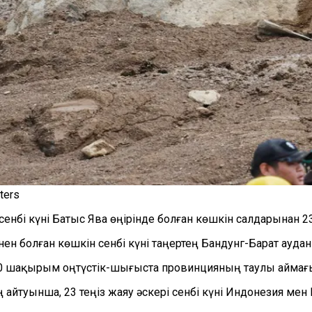
ters
сенбі күні Батыс Ява өңірінде болған көшкін салдарынан 2
ен болған көшкін сенбі күні таңертең Бандунг-Барат ауд
 шақырым оңтүстік-шығыста провинцияның таулы аймағы
дың айтуынша, 23 теңіз жаяу әскері сенбі күні Индонезия 