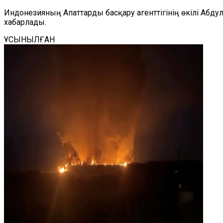
Индонезияның Апаттарды басқару агенттігінің өкілі Абд
хабарлады.
ҰСЫНЫЛҒАН