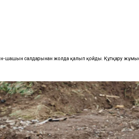
уын-шашын салдарынан жолда қалып қойды. Құтқару жұмыс