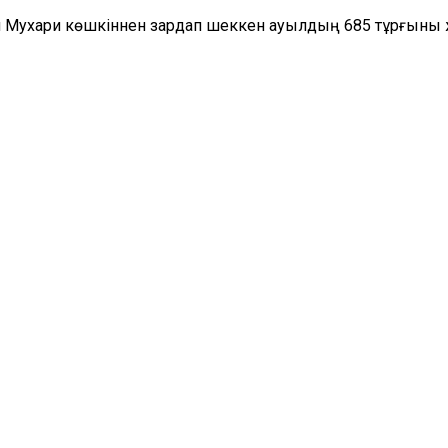
ул Мухари көшкіннен зардап шеккен ауылдың 685 тұрғыны 