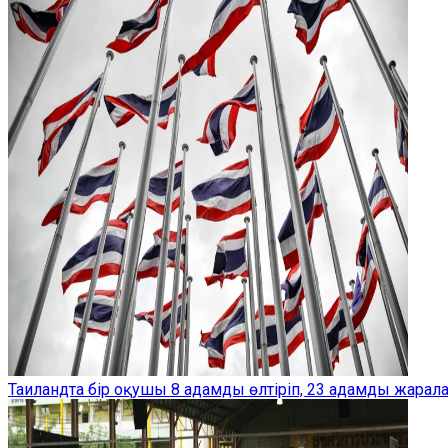
Таиландта бір оқушы 8 адамды өлтіріп, 23 адамды жарал