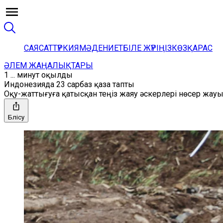
САЯСАТ
ТҮРКИЯ
МӘДЕНИЕТ
БІЛЕ ЖҮРІҢІЗ
КӨЗҚАРАС
ӘЛЕМ ЖАҢАЛЫҚТАРЫ
1 ... минут оқылды
Индонезияда 23 сарбаз қаза тапты
Оқу-жаттығуға қатысқан теңіз жаяу әскерлері нөсер жа
Бөлісу