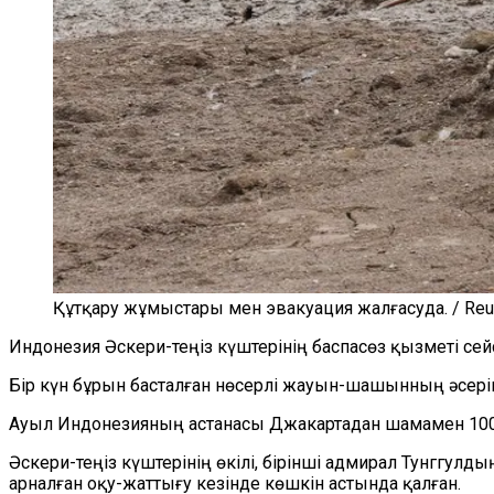
Құтқару жұмыстары мен эвакуация жалғасуда. / Reu
Индонезия Әскери-теңіз күштерінің баспасөз қызметі сей
Бір күн бұрын басталған нөсерлі жауын-шашынның әсерін
Ауыл Индонезияның астанасы Джакартадан шамамен 100
Әскери-теңіз күштерінің өкілі, бірінші адмирал Тунггул
арналған оқу-жаттығу кезінде көшкін астында қалған.