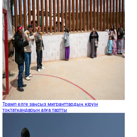
Трамп елге заңсыз мигранттардың кіруін
тоқтатқандарын алға тартты