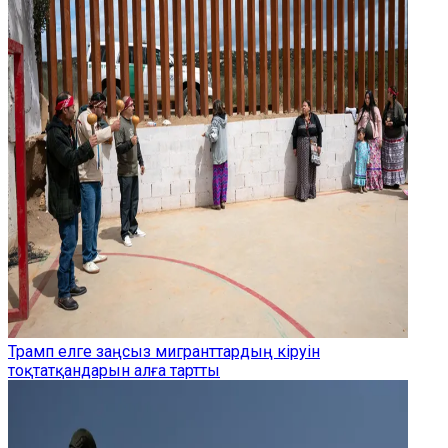
Трамп елге заңсыз мигранттардың кіруін
тоқтатқандарын алға тартты