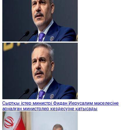
Сыртқы істер министрі Фидан Иерусалим мәселесіне
арналған министрлер кездесуіне қатысады