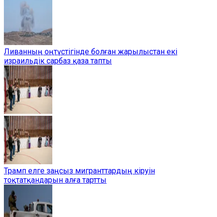
Ливанның оңтүстігінде болған жарылыстан екі
израильдік сарбаз қаза тапты
Трамп елге заңсыз мигранттардың кіруін
тоқтатқандарын алға тартты