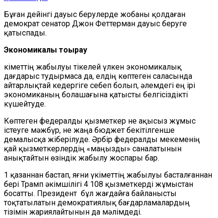
Бұған дейінгі дауыс берулерде жобаны қолдаған
демократ сенатор Джон Феттерман дауыс беруге
қатыспады.
Экономикалық тоқырау
Үкіметтің жабылуы тікелей үлкен экономикалық
дағдарыс тудырмаса да, елдің көптеген саласында
айтарлықтай кедергіге себеп болып, әлемдегі ең ірі
экономиканың болашағына қатысты белгісіздікті
күшейтуде.
Көптеген федералды қызметкер не ақысыз жұмыс
істеуге мәжбүр, не жаңа бюджет бекітілгенше
демалысқа жіберілуде. Әрбір федералды мекеменің
қай қызметкерлердің «маңызды» саналатынын
анықтайтын өзіндік жабылу жоспары бар.
1 қазаннан бастап, яғни үкіметтің жабылуы басталғаннан
бері Трамп әкімшілігі 4 108 қызметкерді жұмыстан
босатты. Президент бұл жағдайға байланысты
тоқтатылатын демократиялық бағдарламалардың
тізімін жариялайтынын да мәлімдеді.