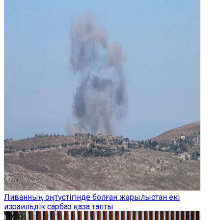
Ливанның оңтүстігінде болған жарылыстан екі
израильдік сарбаз қаза тапты