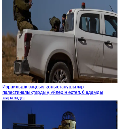
Израильдік заңсыз қоныстанушылар
палестиналықтардың үйлерін өртеп, 6 адамды
жаралады