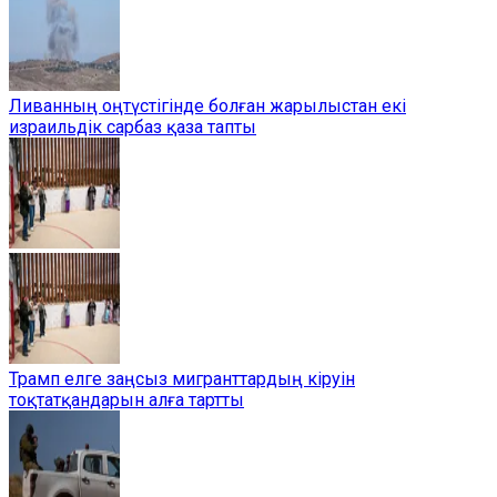
Ливанның оңтүстігінде болған жарылыстан екі
израильдік сарбаз қаза тапты
Трамп елге заңсыз мигранттардың кіруін
тоқтатқандарын алға тартты