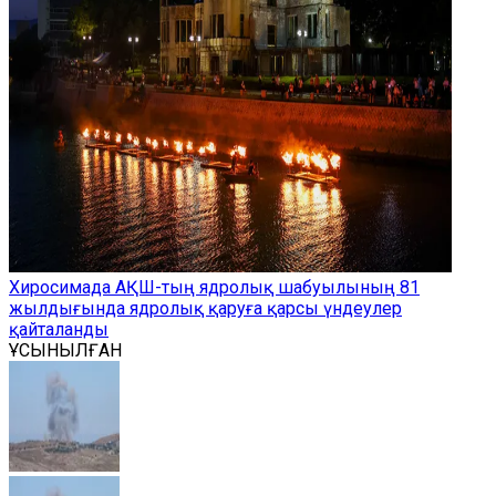
Хиросимада АҚШ-тың ядролық шабуылының 81
жылдығында ядролық қаруға қарсы үндеулер
қайталанды
ҰСЫНЫЛҒАН