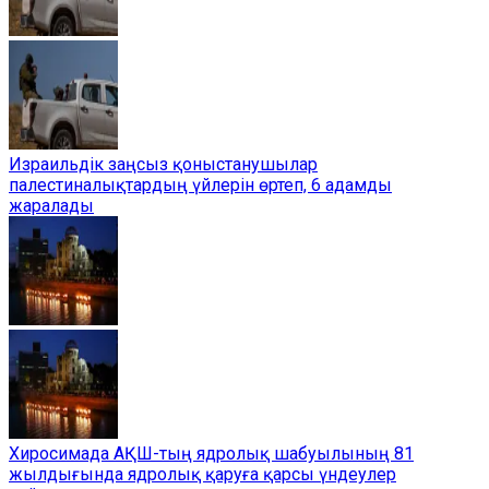
Израильдік заңсыз қоныстанушылар
палестиналықтардың үйлерін өртеп, 6 адамды
жаралады
Хиросимада АҚШ-тың ядролық шабуылының 81
жылдығында ядролық қаруға қарсы үндеулер