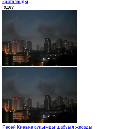
қайталанды
Іздеу
Ресей Киевке ауқымды шабуыл жасады