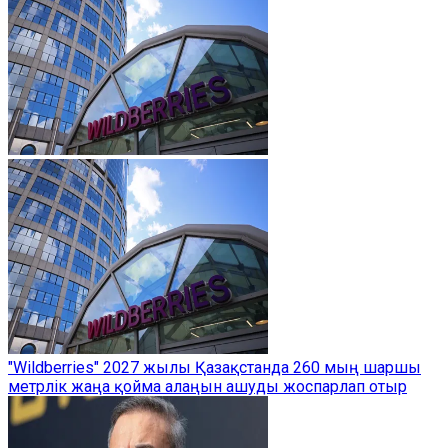
"Wildberries" 2027 жылы Қазақстанда 260 мың шаршы
метрлік жаңа қойма алаңын ашуды жоспарлап отыр