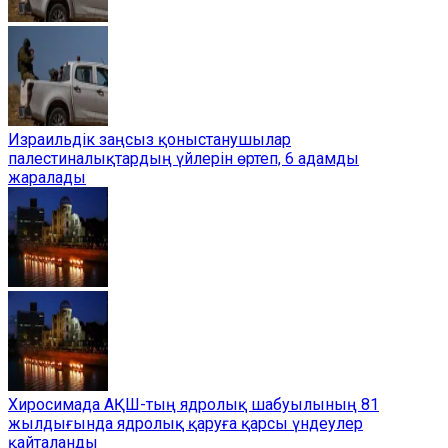
Израильдік заңсыз қоныстанушылар
палестиналықтардың үйлерін өртеп, 6 адамды
жаралады
Хиросимада АҚШ-тың ядролық шабуылының 81
жылдығында ядролық қаруға қарсы үндеулер
қайталанды