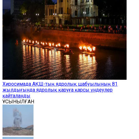
Хиросимада АҚШ-тың ядролық шабуылының 81
жылдығында ядролық қаруға қарсы үндеулер
қайталанды
ҰСЫНЫЛҒАН