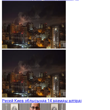
Ресей Киев облысында 14 адамды өлтірді