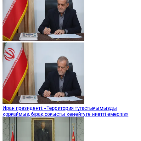
Иран президенті: «Территория тұтастығымызды
қорғаймыз, бірақ соғысты кеңейтуге ниетті емеспіз»