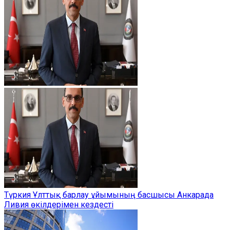
Түркия Ұлттық барлау ұйымының басшысы Анкарада
Ливия өкілдерімен кездесті