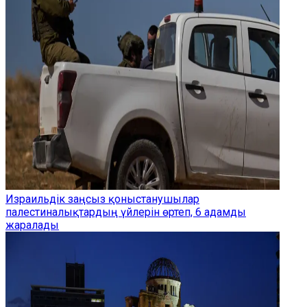
Израильдік заңсыз қоныстанушылар
палестиналықтардың үйлерін өртеп, 6 адамды
жаралады