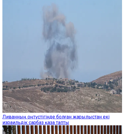
Ливанның оңтүстігінде болған жарылыстан екі
израильдік сарбаз қаза тапты