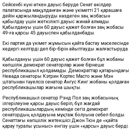
Сейсенбі күні өткен дауыс беруде Сенат өкілдер
палатасында мақұлданған және үкіметті 21 қарашаға
дейін қаржыландыруды көздеген заң жобасын
қабылдау үшін жеткілікті дауыс жинай алмады.
Қабылдануы үшін 60 дауыс қажет болған заң жобасы
49-ға қарсы 45 дауыспен қабылданбады.
Екі партия да үкімет жұмысын қайта бастау мәселесінде
кедергі келтірді деп бір-бірін айыптауды жалғастыруда.
Қабылдануы үшін 60 дауыс қажет болған бұл жобаны
көпшілік демократ сенаторлар және бірнеше
республикашыл қолдамады. Демократтар қатарындағы
Невада сенаторы Кэтрин Кортес Масто және Мэн
штатынан тәуелсіз сенатор Ангус Кинг жобаны қолдаған
республикашылар жағына шықты.
Республикашыл сенатор Рэнд Пол заң жобасының
ілгерілеуіне қарсы дауыс беріп, бұл жағдай
республикашылардың кемінде сегіз демократ
сенатордың қолдауына мұқтаж болуына себеп болды.
Сенаттағы көпшілік жетекшісі Джон Тюн де «қайта
қарау туралы ұсыныс» енгізу үшін «қарсы» дауыс берді.