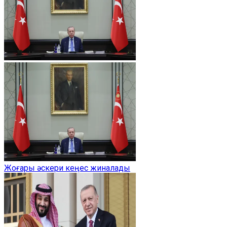
Жоғары әскери кеңес жиналады