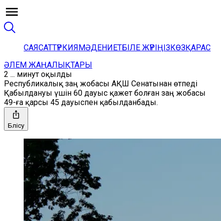
САЯСАТ
ТҮРКИЯ
МӘДЕНИЕТ
БІЛЕ ЖҮРІҢІЗ
КӨЗҚАРАС
ӘЛЕМ ЖАҢАЛЫҚТАРЫ
2 ... минут оқылды
Республикалық заң жобасы АҚШ Сенатынан өтпеді
Қабылдануы үшін 60 дауыс қажет болған заң жобасы
49-ға қарсы 45 дауыспен қабылданбады.
Бөлісу