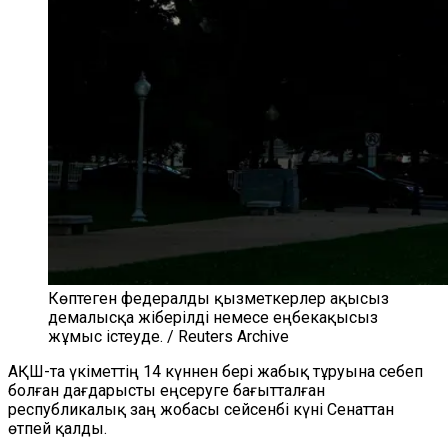
Көптеген федералды қызметкерлер ақысыз
демалысқа жіберілді немесе еңбекақысыз
жұмыс істеуде. / Reuters Archive
АҚШ-та үкіметтің 14 күннен бері жабық тұруына себеп
болған дағдарысты еңсеруге бағытталған
республикалық заң жобасы сейсенбі күні Сенаттан
өтпей қалды.