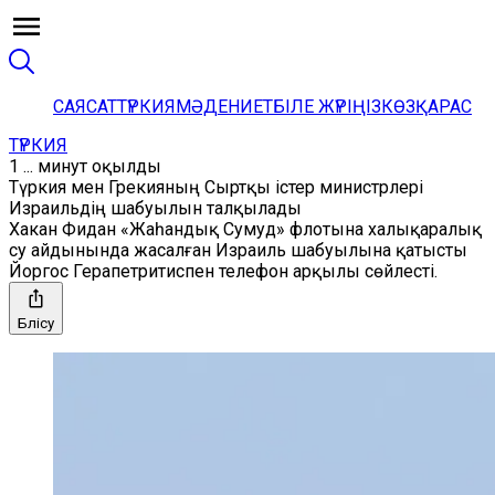
САЯСАТ
ТҮРКИЯ
МӘДЕНИЕТ
БІЛЕ ЖҮРІҢІЗ
КӨЗҚАРАС
ТҮРКИЯ
1 ... минут оқылды
Түркия мен Грекияның Сыртқы істер министрлері
Израильдің шабуылын талқылады
Хакан Фидан «Жаһандық Сумуд» флотына халықаралық
су айдынында жасалған Израиль шабуылына қатысты
Йоргос Герапетритиспен телефон арқылы сөйлесті.
Бөлісу