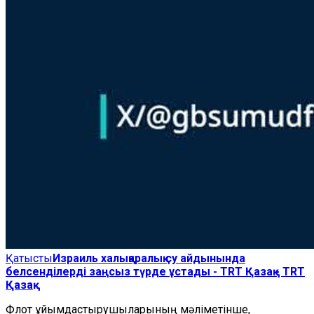
Қатысты
Израиль халықаралық су айдынында
белсенділерді заңсыз түрде ұстады - TRT Қазақ - TRT
Қазақ
Флот ұйымдастырушыларының мәліметінше,