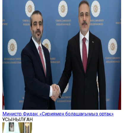
Министр Фидан: «Сириямен болашағымыз ортақ»
ҰСЫНЫЛҒАН