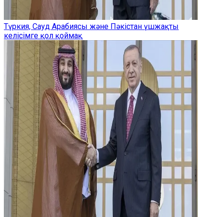
Түркия, Сауд Арабиясы және Пәкістан үшжақты
келісімге қол қоймақ