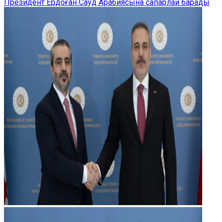
Президент Ердоған Сауд Арабиясына сапарлай барады