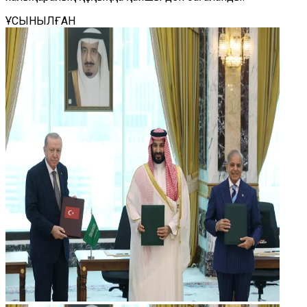
ҰСЫНЫЛҒАН