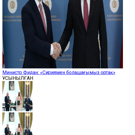
Министр Фидан: «Сириямен болашағымыз ортақ»
ҰСЫНЫЛҒАН