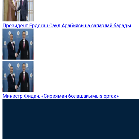
Президент Ердоған Сауд Арабиясына сапарлай барады
Министр Фидан: «Сириямен болашағымыз ортақ»