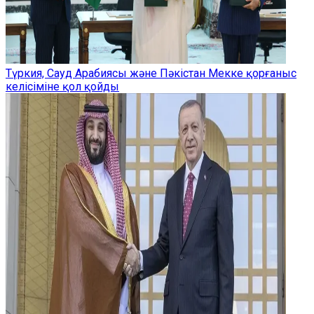
Түркия, Сауд Арабиясы және Пәкістан Мекке қорғаныс
келісіміне қол қойды