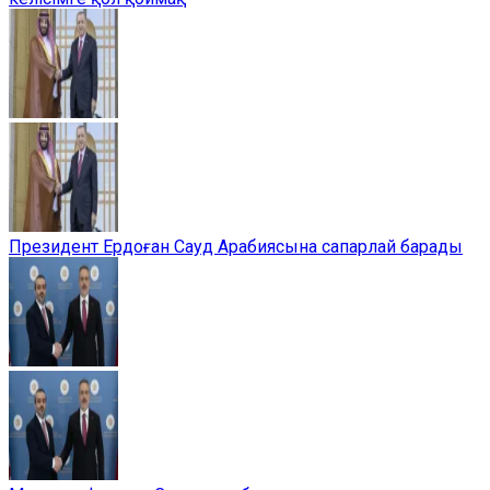
Президент Ердоған Сауд Арабиясына сапарлай барады