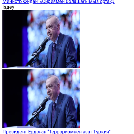
Министр Фидан: «Сириямен болашағымыз ортақ»
Іздеу
Президент Ердоған “Терроризмнен азат Түркия”