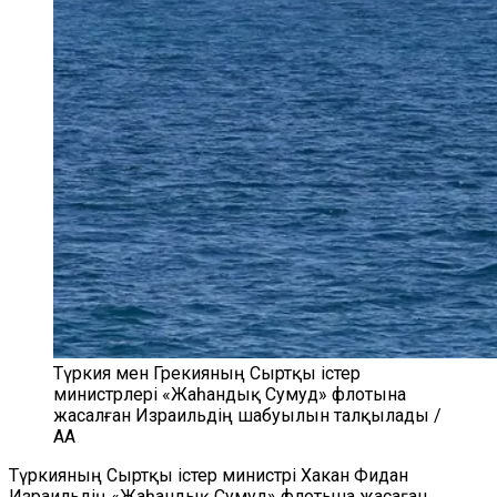
Түркия мен Грекияның Сыртқы істер
министрлері «Жаһандық Сумуд» флотына
жасалған Израильдің шабуылын талқылады /
AA
Түркияның Сыртқы істер министрі Хакан Фидан
Израильдің «Жаһандық Сумуд» флотына жасаған