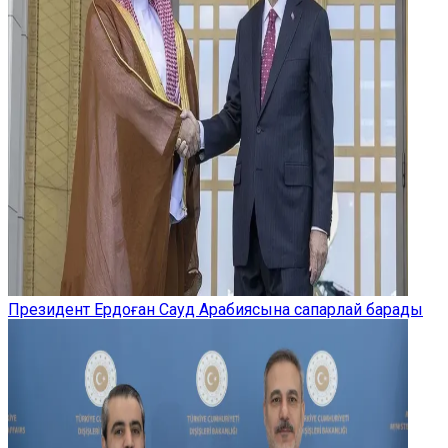
Президент Ердоған Сауд Арабиясына сапарлай барады