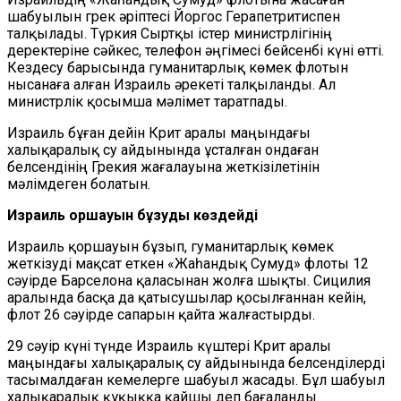
шабуылын грек әріптесі Йоргос Герапетритиспен
талқылады. Түркия Сыртқы істер министрлігінің
деректеріне сәйкес, телефон әңгімесі бейсенбі күні өтті.
Кездесу барысында гуманитарлық көмек флотын
нысанаға алған Израиль әрекеті талқыланды. Ал
министрлік қосымша мәлімет таратпады.
Израиль бұған дейін Крит аралы маңындағы
халықаралық су айдынында ұсталған ондаған
белсендінің Грекия жағалауына жеткізілетінін
мәлімдеген болатын.
Израиль қоршауын бұзуды көздейді
Израиль қоршауын бұзып, гуманитарлық көмек
жеткізуді мақсат еткен «Жаһандық Сумуд» флоты 12
сәуірде Барселона қаласынан жолға шықты. Сицилия
аралында басқа да қатысушылар қосылғаннан кейін,
флот 26 сәуірде сапарын қайта жалғастырды.
29 сәуір күні түнде Израиль күштері Крит аралы
маңындағы халықаралық су айдынында белсенділерді
тасымалдаған кемелерге шабуыл жасады. Бұл шабуыл
халықаралық құқыққа қайшы деп бағаланды.