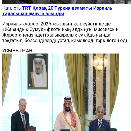
Қатысты
TRT Қазақ - 20 Түркия азаматы Израиль
тарапынан қамауға алынды
Израиль күштері 2025 жылдың қыркүйегінде де
«Жаһандық Сумуд» флотының алдыңғы миссиясын
Жерорта теңізіндегі халықаралық су айдынында
тоқтатып, белсенділерді ұстап, кемелерді тәркілеген еді.
ҰСЫНЫЛҒАН