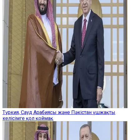
Түркия, Сауд Арабиясы және Пәкістан үшжақты
келісімге қол қоймақ