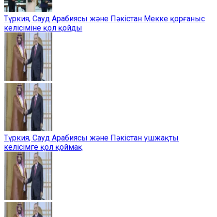
Түркия, Сауд Арабиясы және Пәкістан Мекке қорғаныс
келісіміне қол қойды
Түркия, Сауд Арабиясы және Пәкістан үшжақты
келісімге қол қоймақ