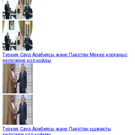
Түркия, Сауд Арабиясы және Пәкістан Мекке қорғаныс
келісіміне қол қойды
Түркия, Сауд Арабиясы және Пәкістан үшжақты
келісімге қол қоймақ