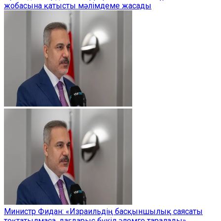
жобасына қатысты мәлімдеме жасады
Министр Фидан: «Израильдің басқыншылық саясаты
тоқтатылмаса, дағдарыс бүкіл әлемге таралады»