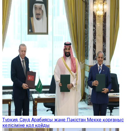
Түркия, Сауд Арабиясы және Пәкістан Мекке қорғаныс
келісіміне қол қойды