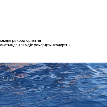
әлемдік рекорд орнатты
санатында әлемдік рекордты жаңартты.