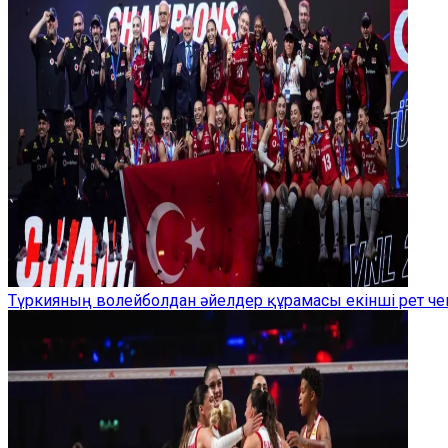
Түркияның волейболдан әйелдер құрамасы екінші рет ч