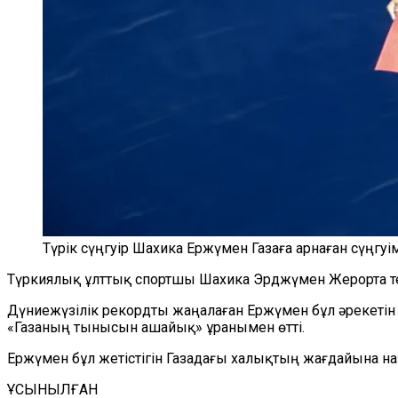
Түрік сүңгуір Шахика Ержүмен Газаға арнаған сүңгуі
Түркиялық ұлттық спортшы Шахика Эрджүмен Жерорта тең
Дүниежүзілік рекордты жаңалаған Ержүмен бұл әрекетін 
«Газаның тынысын ашайық» ұранымен өтті.
Ержүмен бұл жетістігін Газадағы халықтың жағдайына наз
ҰСЫНЫЛҒАН