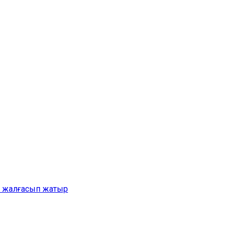
ер жалғасып жатыр