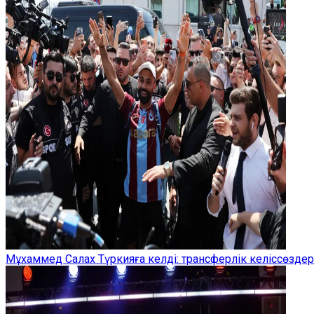
Мұхаммед Салах Түркияға келді: трансферлік келіссөзд