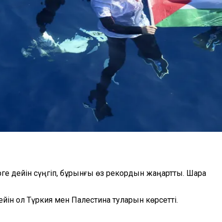
рге дейін сүңгіп, бұрынғы өз рекордын жаңартты. Шара
йін ол Түркия мен Палестина туларын көрсетті.