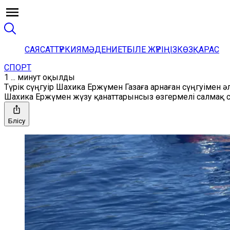
САЯСАТ
ТҮРКИЯ
МӘДЕНИЕТ
БІЛЕ ЖҮРІҢІЗ
КӨЗҚАРАС
СПОРТ
1 ... минут оқылды
Түрік сүңгуір Шахика Ержүмен Газаға арнаған сүңгуімен 
Шахика Ержүмен жүзу қанаттарынсыз өзгермелі салмақ 
Бөлісу