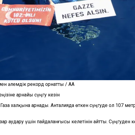
мен әлемдік рекорд орнатты / AA
ізіне арнайы сүңгу кезін
Газа халқына арнады. Анталияда өткен сүңгуде ол 107 мет
ар аудару үшін пайдаланғысы келетінін айтты. Сүңгуден ке