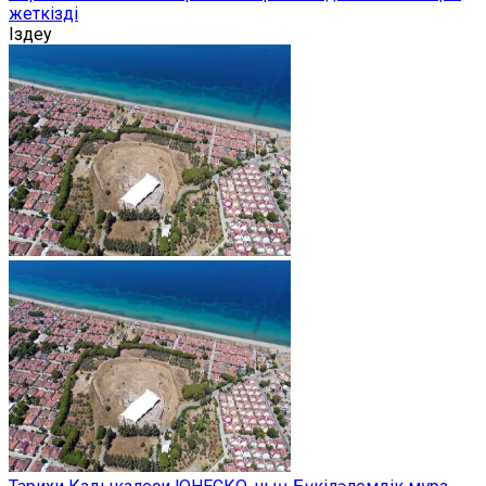
жеткізді
Іздеу