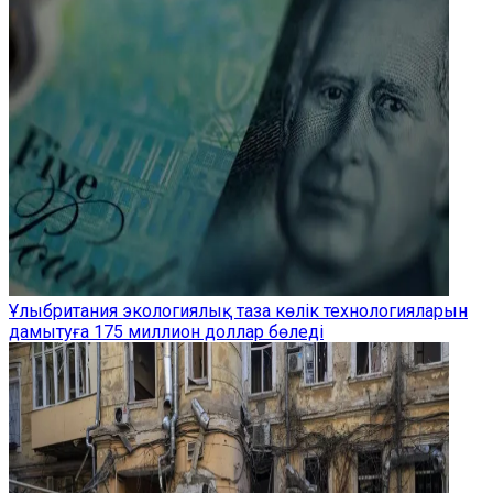
Ұлыбритания экологиялық таза көлік технологияларын
дамытуға 175 миллион доллар бөледі