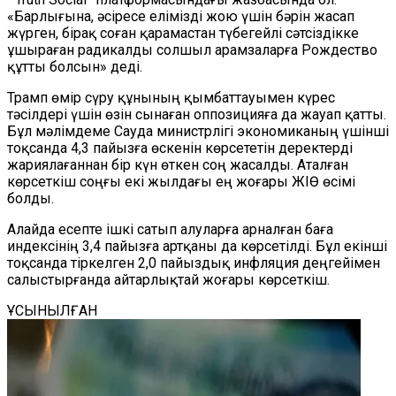
«Барлығына, әсіресе елімізді жою үшін бәрін жасап
жүрген, бірақ соған қарамастан түбегейлі сәтсіздікке
ұшыраған радикалды солшыл арамзаларға Рождество
құтты болсын» деді.
Трамп өмір сүру құнының қымбаттауымен күрес
тәсілдері үшін өзін сынаған оппозицияға да жауап қатты.
Бұл мәлімдеме Сауда министрлігі экономиканың үшінші
тоқсанда 4,3 пайызға өскенін көрсететін деректерді
жариялағаннан бір күн өткен соң жасалды. Аталған
көрсеткіш соңғы екі жылдағы ең жоғары ЖІӨ өсімі
болды.
Алайда есепте ішкі сатып алуларға арналған баға
индексінің 3,4 пайызға артқаны да көрсетілді. Бұл екінші
тоқсанда тіркелген 2,0 пайыздық инфляция деңгейімен
салыстырғанда айтарлықтай жоғары көрсеткіш.
ҰСЫНЫЛҒАН