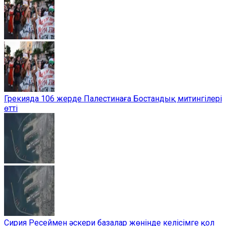
Грекияда 106 жерде Палестинаға Бостандық митингілері
өтті
Сирия Ресеймен әскери базалар жөнінде келісімге қол