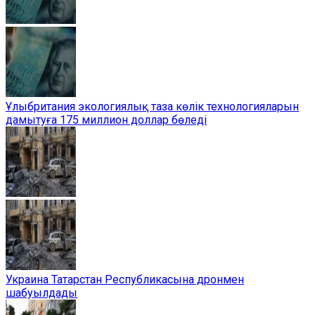
Ұлыбритания экологиялық таза көлік технологияларын
дамытуға 175 миллион доллар бөледі
Украина Татарстан Республикасына дронмен
шабуылдады