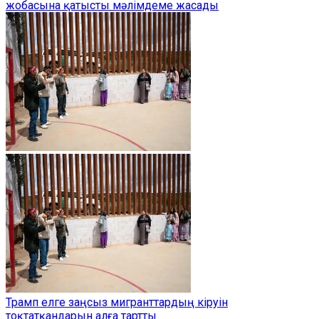
жобасына қатысты мәлімдеме жасады
Трамп елге заңсыз мигранттардың кіруін
тоқтатқандарын алға тартты