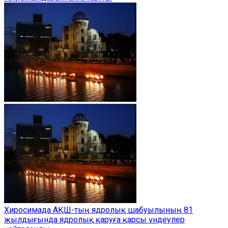
Хиросимада АҚШ-тың ядролық шабуылының 81
жылдығында ядролық қаруға қарсы үндеулер