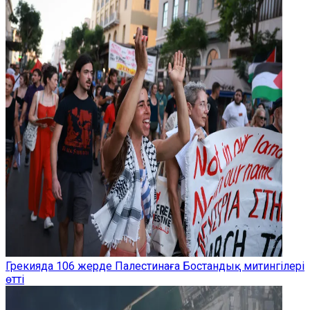
Грекияда 106 жерде Палестинаға Бостандық митингілері
өтті