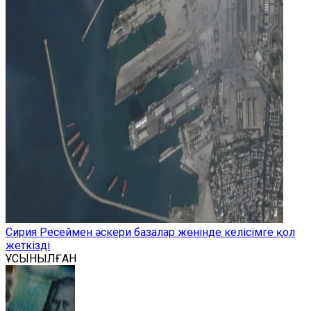
Сирия Ресеймен әскери базалар жөнінде келісімге қол
жеткізді
ҰСЫНЫЛҒАН