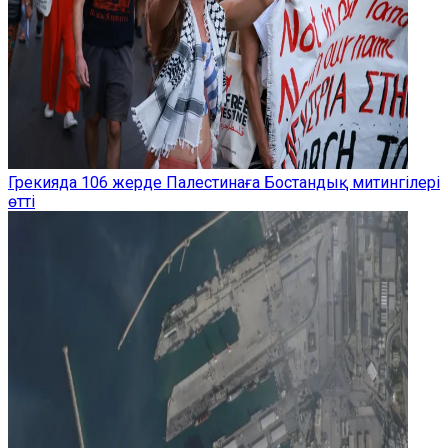
Грекияда 106 жерде Палестинаға Бостандық митингілері
өтті