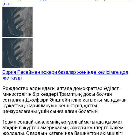
өтті
Сирия Ресеймен әскери базалар жөнінде келісімге қол
жеткізді
Рождество алдындағы аптада демократтар Әділет
министрлігін бір кездері Трамптың досы болған
сотталған Джеффри Эпштейн ісіне қатысты мыңдаған
құжаттың жариялануын кешіктіріп, қатты
цензуралағаны үшін сынға алған болатын.
Трамп сондай-ақ әлемнің әртүрлі аймағында қызмет
атқарып жүрген америкалық әскери күштерге сәлем
жолдады. Олардың қатарында Вашингтон әкімшілігі