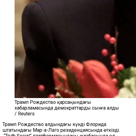
Трамп Рождество қарсаңындағы
хабарламасында демократтарды сынға алды
/ Reuters
Трамп Рождество алдындағы күнді Флорида
штатындағы Мар-а-Лаго резиденциясында өткізді.
“Truth Social” платформасындағы жазбасында ол: