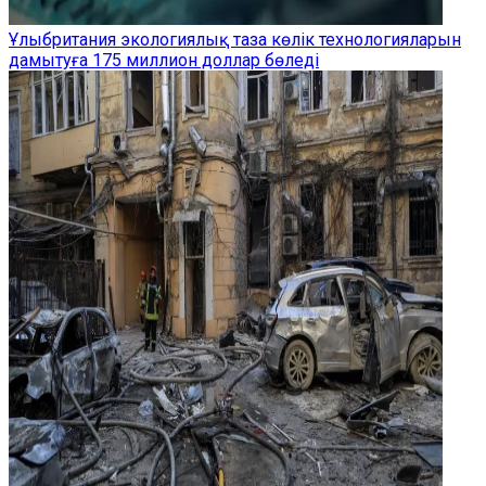
Ұлыбритания экологиялық таза көлік технологияларын
дамытуға 175 миллион доллар бөледі