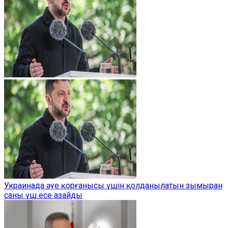
Украинада әуе қорғанысы үшін қолданылатын зымыран
саны үш есе азайды