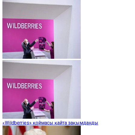
«Wildberries» қоймасы қайта зақымданды