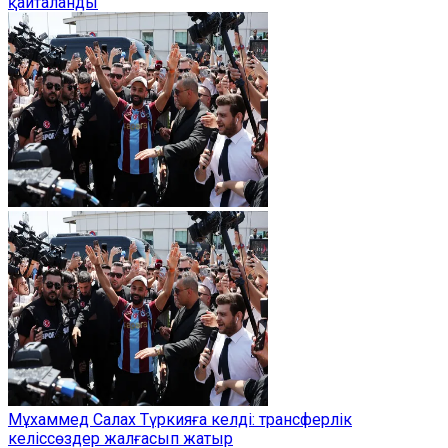
қайталанды
Мұхаммед Салах Түркияға келді: трансферлік
келіссөздер жалғасып жатыр