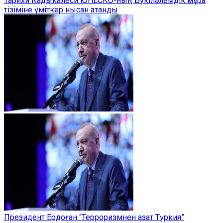
Тарихи Кадыкалеси ЮНЕСКО-ның Бүкіләлемдік мұра
тізіміне үміткер нысан атанды
Президент Ердоған “Терроризмнен азат Түркия”