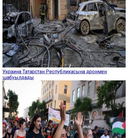
Украина Татарстан Республикасына дронмен
шабуылдады