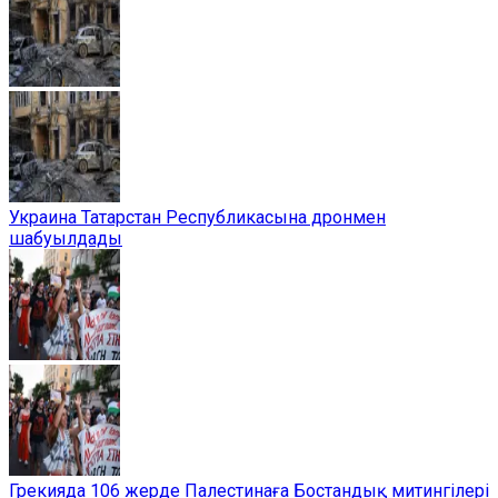
Украина Татарстан Республикасына дронмен
шабуылдады
Грекияда 106 жерде Палестинаға Бостандық митингілері