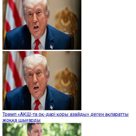
Трамп «АҚШ-та оқ-дәрі қоры азайды» деген ақпаратты
жоққа шығарды