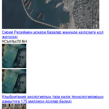
Сирия Ресеймен әскери базалар жөнінде келісімге қол
жеткізді
ҰСЫНЫЛҒАН
Ұлыбритания экологиялық таза көлік технологияларын
дамытуға 175 миллион доллар бөледі