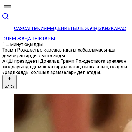
САЯСАТ
ТҮРКИЯ
МӘДЕНИЕТ
БІЛЕ ЖҮРІҢІЗ
КӨЗҚАРАС
ӘЛЕМ ЖАҢАЛЫҚТАРЫ
1 ... минут оқылды
Трамп Рождество қарсаңындағы хабарламасында
демократтарды сынға алды
АҚШ президенті Дональд Трамп Рождествоға арналған
жолдауында демократтарды қатаң сынға алып, оларды
«радикалды солшыл арамзалар» деп атады.
Бөлісу