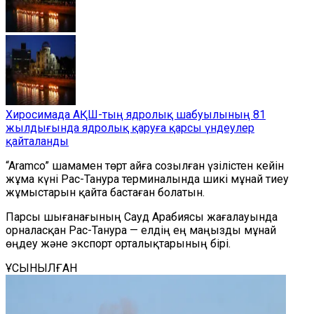
Хиросимада АҚШ-тың ядролық шабуылының 81
жылдығында ядролық қаруға қарсы үндеулер
қайталанды
“
Aramco
”
шамамен төрт айға созылған үзілістен кейін
жұма күні Рас-Танура терминалында шикі мұнай тиеу
жұмыстарын қайта бастаған болатын.
Парсы шығанағының Сауд Арабиясы жағалауында
орналасқан Рас-Танура — елдің ең маңызды мұнай
өңдеу және экспорт орталықтарының бірі.
ҰСЫНЫЛҒАН