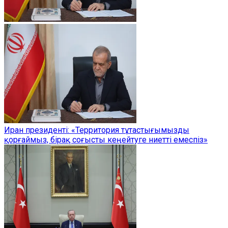
Иран президенті: «Территория тұтастығымызды
қорғаймыз, бірақ соғысты кеңейтуге ниетті емеспіз»