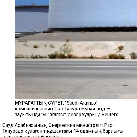
МҰРАҒАТТЫҚ СУРЕТ: "Saudi Aramco"
компаниясының Рас-Танура мұнай өңдеу
зауытындағы "Aramco" резервуары. / Reuters
Сауд Арабиясының Энергетика министрлігі Рас-
Танурада құлаған тікұшақтағы 14 адамның барлығы
қаза тапқанын хабарлады.