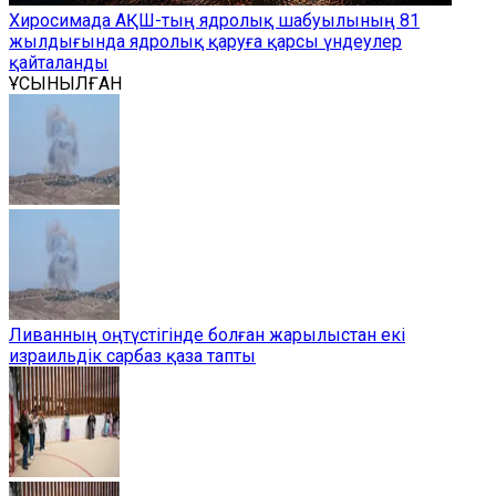
Хиросимада АҚШ-тың ядролық шабуылының 81
жылдығында ядролық қаруға қарсы үндеулер
қайталанды
ҰСЫНЫЛҒАН
Ливанның оңтүстігінде болған жарылыстан екі
израильдік сарбаз қаза тапты