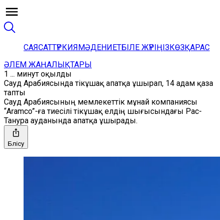
САЯСАТ
ТҮРКИЯ
МӘДЕНИЕТ
БІЛЕ ЖҮРІҢІЗ
КӨЗҚАРАС
ӘЛЕМ ЖАҢАЛЫҚТАРЫ
1 ... минут оқылды
Сауд Арабиясында тікұшақ апатқа ұшырап, 14 адам қаза
тапты
Сауд Арабиясының мемлекеттік мұнай компаниясы
“Aramco”-ға тиесілі тікұшақ елдің шығысындағы Рас-
Танура ауданында апатқа ұшырады.
Бөлісу