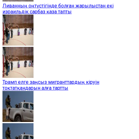
Ливанның оңтүстігінде болған жарылыстан екі
израильдік сарбаз қаза тапты
Трамп елге заңсыз мигранттардың кіруін
тоқтатқандарын алға тартты