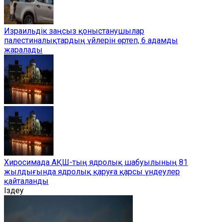
Израильдік заңсыз қоныстанушылар
палестиналықтардың үйлерін өртеп, 6 адамды
жаралады
Хиросимада АҚШ-тың ядролық шабуылының 81
жылдығында ядролық қаруға қарсы үндеулер
қайталанды
Іздеу