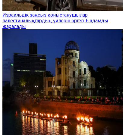
Израильдік заңсыз қоныстанушылар
палестиналықтардың үйлерін өртеп, 6 адамды
жаралады