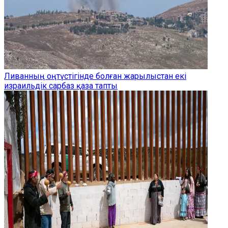
Ливанның оңтүстігінде болған жарылыстан екі
израильдік сарбаз қаза тапты