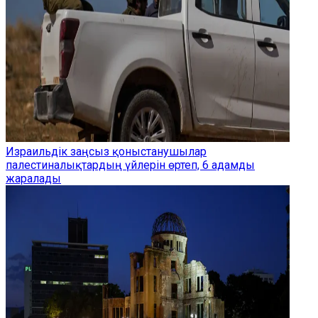
Израильдік заңсыз қоныстанушылар
палестиналықтардың үйлерін өртеп, 6 адамды
жаралады