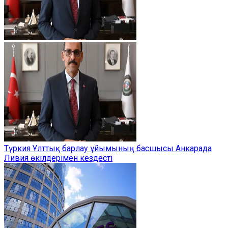
Түркия Ұлттық барлау ұйымының басшысы Анкарада
Ливия өкілдерімен кездесті