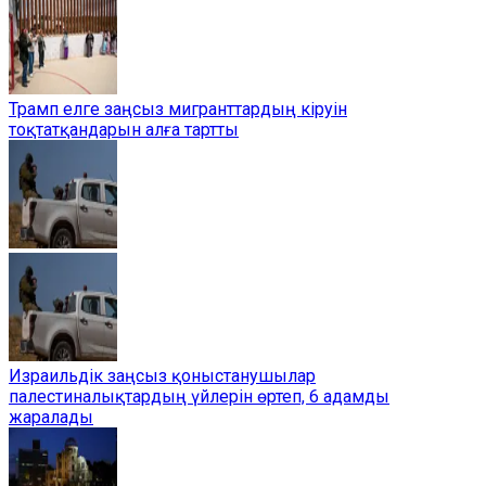
Трамп елге заңсыз мигранттардың кіруін
тоқтатқандарын алға тартты
Израильдік заңсыз қоныстанушылар
палестиналықтардың үйлерін өртеп, 6 адамды
жаралады