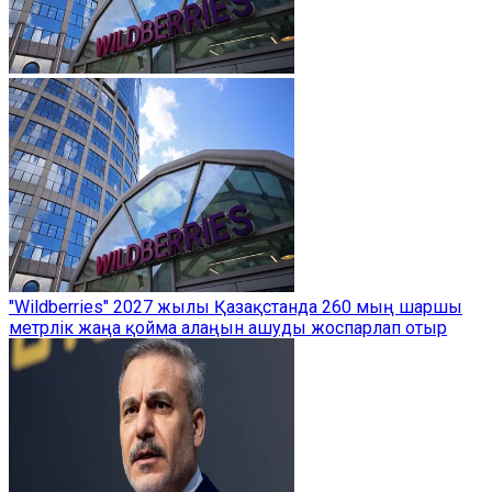
"Wildberries" 2027 жылы Қазақстанда 260 мың шаршы
метрлік жаңа қойма алаңын ашуды жоспарлап отыр