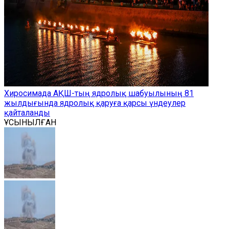
Хиросимада АҚШ-тың ядролық шабуылының 81
жылдығында ядролық қаруға қарсы үндеулер
қайталанды
ҰСЫНЫЛҒАН