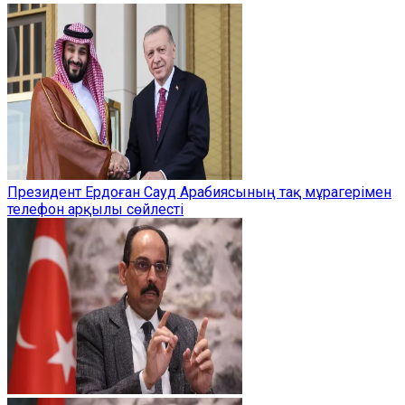
Президент Ердоған Сауд Арабиясының тақ мұрагерімен
телефон арқылы сөйлесті