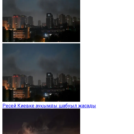
Ресей Киевке ауқымды шабуыл жасады