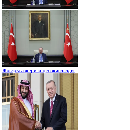
Жоғары әскери кеңес жиналады