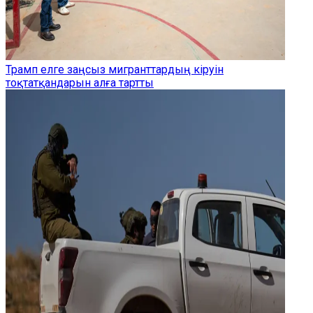
Трамп елге заңсыз мигранттардың кіруін
тоқтатқандарын алға тартты