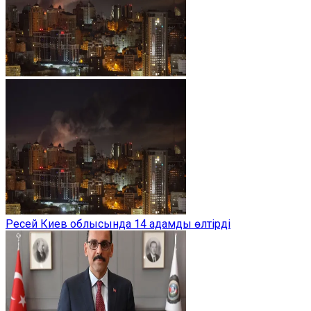
Ресей Киев облысында 14 адамды өлтірді