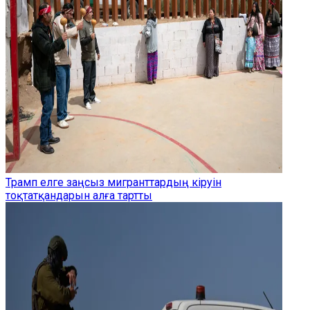
Трамп елге заңсыз мигранттардың кіруін
тоқтатқандарын алға тартты