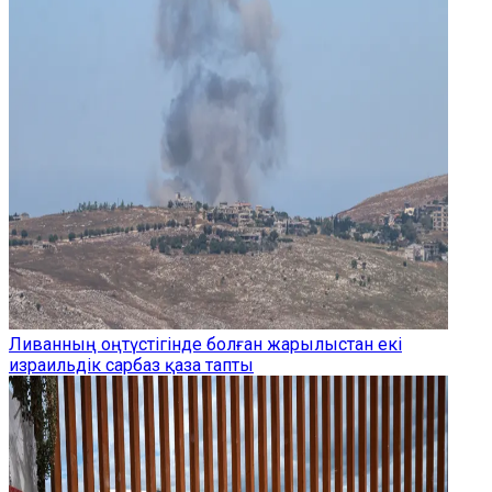
Ливанның оңтүстігінде болған жарылыстан екі
израильдік сарбаз қаза тапты