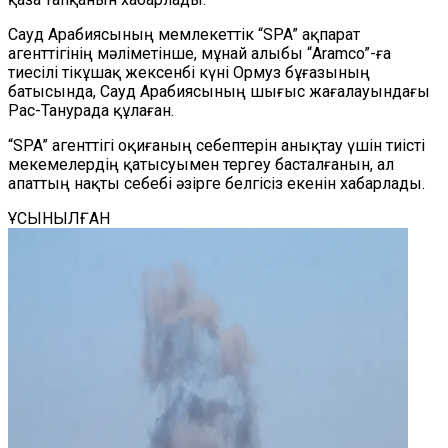
Сауд Арабиясының мемлекеттік
“
SPA
”
ақпарат
агенттігінің мәліметінше, мұнай алыбы
“
Aramco
”
-ға
тиесілі тікұшақ жексенбі күні Ормуз бұғазының
батысында, Сауд Арабиясының шығыс жағалауындағы
Рас-Танурада құлаған.
“
SPA
”
агенттігі оқиғаның себептерін анықтау үшін тиісті
мекемелердің қатысуымен тергеу басталғанын, ал
апаттың нақты себебі әзірге белгісіз екенін хабарлады.
ҰСЫНЫЛҒАН