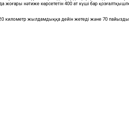
да жоғары нәтиже көрсететін 400 ат күші бар қозғалтқыш
120 километр жылдамдыққа дейін жетеді және 70 пайыздық