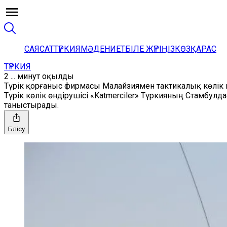
САЯСАТ
ТҮРКИЯ
МӘДЕНИЕТ
БІЛЕ ЖҮРІҢІЗ
КӨЗҚАРАС
ТҮРКИЯ
2 ... минут оқылды
Түрік қорғаныс фирмасы Малайзиямен тактикалық көлік 
Түрік көлік өндірушісі «Katmerciler» Түркияның Стамбулд
таныстырады.
Бөлісу