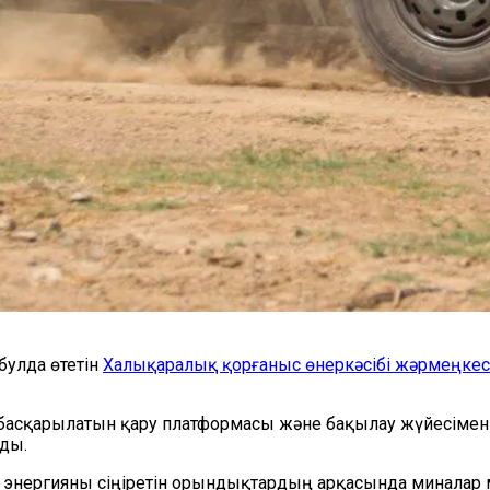
мбулда өтетін
Халықаралық қорғаныс өнеркәсібі жәрмеңкесі
басқарылатын қару платформасы және бақылау жүйесімен 
ады.
және энергияны сіңіретін орындықтардың арқасында минал