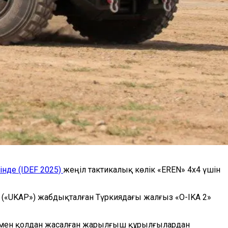
нде (IDEF 2025)
жеңіл тактикалық көлік «EREN» 4x4 үшін
(«UKAP») жабдықталған Түркиядағы жалғыз «O-IKA 2»
ар мен қолдан жасалған жарылғыш құрылғылардан