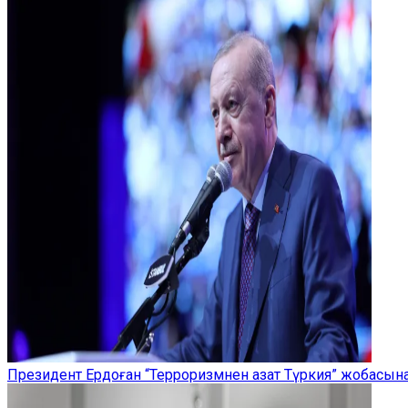
Президент Ердоған “Терроризмнен азат Түркия” жобасы