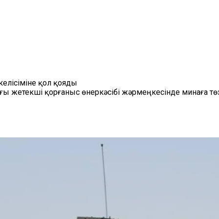
келісіміне қол қояды
ағы жетекші қорғаныс өнеркәсібі жәрмеңкесінде минаға төзі