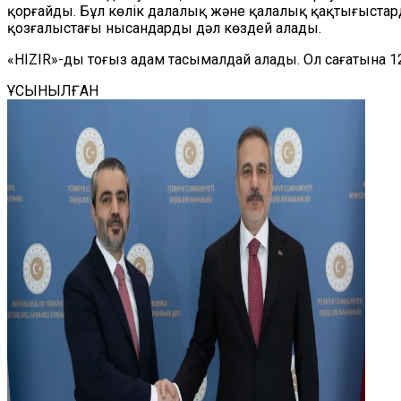
қорғайды. Бұл көлік далалық және қалалық қақтығыстар
қозғалыстағы нысандарды дәл көздей алады.
«HIZIR»-ды тоғыз адам тасымалдай алады. Ол сағатына 
ҰСЫНЫЛҒАН