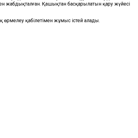
пен жабдықталған. Қашықтан басқарылатын қару жүйесі
 өрмелеу қабілетімен жұмыс істей алады.