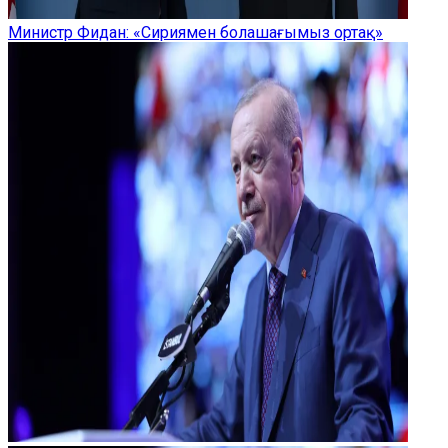
Министр Фидан: «Сириямен болашағымыз ортақ»