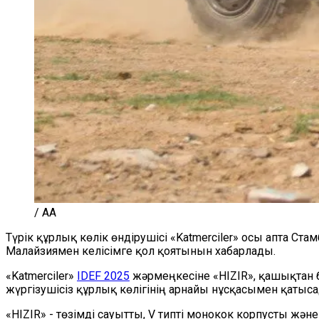
/ AA
Түрік құрлық көлік өндірушісі «Katmerciler» осы апта Ста
Малайзиямен келісімге қол қоятынын хабарлады.
«Katmerciler»
IDEF 2025
жәрмеңкесіне «HIZIR», қашықтан 
жүргізушісіз құрлық көлігінің арнайы нұсқасымен қатыс
«HIZIR» - төзімді сауытты, V типті монокок корпусты 