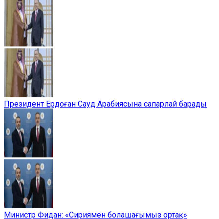
Президент Ердоған Сауд Арабиясына сапарлай барады
Министр Фидан: «Сириямен болашағымыз ортақ»