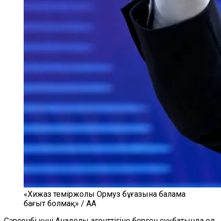
«Хижаз теміржолы Ормуз бұғазына балама
бағыт болмақ» / AA
Сәрсенбі күні Анадолы агенттігіне берген сұқбатында ол