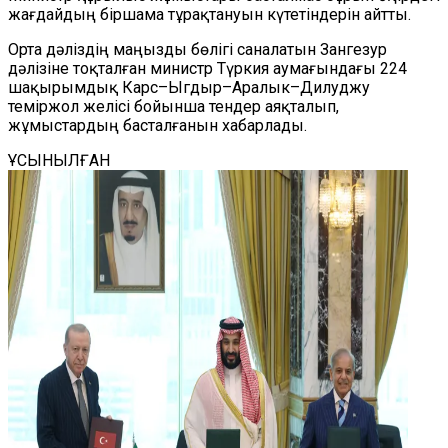
жағдайдың біршама тұрақтануын күтетіндерін айтты.
Орта дәліздің маңызды бөлігі саналатын Зангезур
дәлізіне тоқталған министр Түркия аумағындағы 224
шақырымдық Карс–Ыгдыр–Аралык–Дилуджу
теміржол желісі бойынша тендер аяқталып,
жұмыстардың басталғанын хабарлады.
ҰСЫНЫЛҒАН