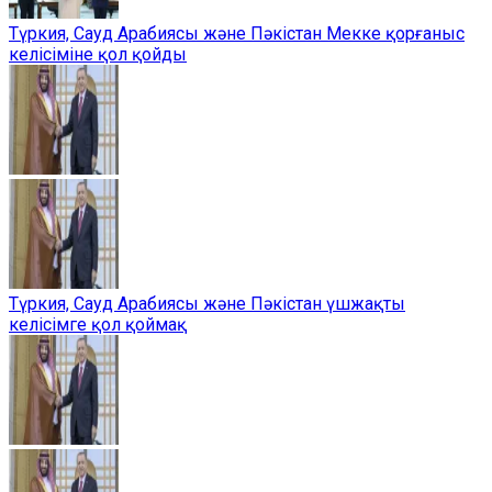
Түркия, Сауд Арабиясы және Пәкістан Мекке қорғаныс
келісіміне қол қойды
Түркия, Сауд Арабиясы және Пәкістан үшжақты
келісімге қол қоймақ