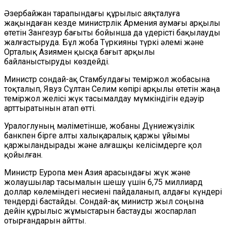
Әзербайжан тарапындағы құрылыс аяқталуға
жақындаған кезде министрлік Армения аумағы арқылы
өтетін Зангезур бағыты бойынша да үдерісті бақылауды
жалғастыруда. Бұл жоба Түркияны түркі әлемі және
Орталық Азиямен қысқа бағыт арқылы
байланыстыруды көздейді.
Министр сондай-ақ Стамбулдағы теміржол жобасына
тоқталып, Явуз Сұлтан Селим көпірі арқылы өтетін жаңа
теміржол желісі жүк тасымалдау мүмкіндігін едәуір
арттыратынын атап өтті.
Уралоглуның мәліметінше, жобаны Дүниежүзілік
банкпен бірге алты халықаралық қаржы ұйымы
қаржыландырады және алғашқы келісімдерге қол
қойылған.
Министр Еуропа мен Азия арасындағы жүк және
жолаушылар тасымалын шешу үшін 6,75 миллиард
доллар көлеміндегі несиені пайдаланып, алдағы күндері
тендерді бастайды. Сондай-ақ министр жыл соңына
дейін құрылыс жұмыстарын бастауды жоспарлап
отырғандарын айтты.