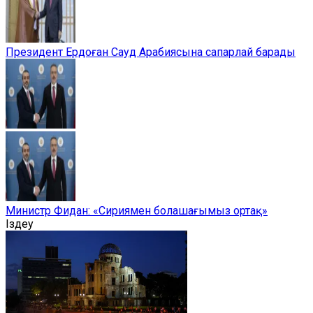
Президент Ердоған Сауд Арабиясына сапарлай барады
Министр Фидан: «Сириямен болашағымыз ортақ»
Іздеу