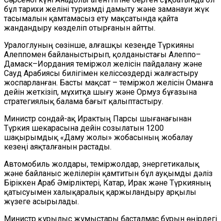
бұл тарихи желіні туризмді дамыту және заманауи жүк
тасымалын қамтамасыз ету мақсатында қайта
жандандыру көзделіп отырғанын айтты.
Уралоглуның сөзінше, алғашқы кезеңде Түркияны
Алеппомен байланыстырып, қолданыстағы Алеппо–
Дамаск–Иордания теміржол желісін пайдалану және
Сауд Арабиясы билігімен келіссөздерді жалғастыру
жоспарланған. Басты мақсат – теміржол желісін Оманға
дейін жеткізіп, мұхитқа шығу және Ормуз бұғазына
стратегиялық балама бағыт қалыптастыру.
Министр сондай-ақ Ирактың Парсы шығанағынан
Түркия шекарасына дейін созылатын 1200
шақырымдық «Даму жолы» жобасының жобалау
кезеңі аяқталғанын растады.
Автомобиль жолдары, теміржолдар, энергетикалық
және байланыс желілерін қамтитын бұл ауқымды дәліз
Біріккен Араб Әмірліктері, Катар, Ирак және Түркияның
қатысуымен халықаралық қаржыландыру арқылы
жүзеге асырылады.
Министр құрылыс жұмыстары басталмас бұрын өңірдегі