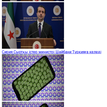
Сирия Сыртқы істер министрі Шайбани Түркияға келеді