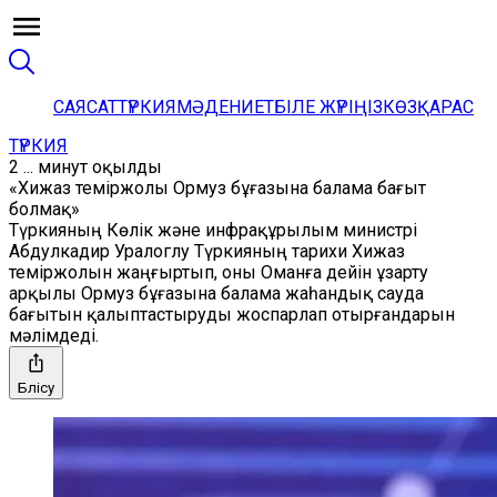
САЯСАТ
ТҮРКИЯ
МӘДЕНИЕТ
БІЛЕ ЖҮРІҢІЗ
КӨЗҚАРАС
ТҮРКИЯ
2 ... минут оқылды
«Хижаз теміржолы Ормуз бұғазына балама бағыт
болмақ»
Түркияның Көлік және инфрақұрылым министрі
Абдулкадир Уралоглу Түркияның тарихи Хижаз
теміржолын жаңғыртып, оны Оманға дейін ұзарту
арқылы Ормуз бұғазына балама жаһандық сауда
бағытын қалыптастыруды жоспарлап отырғандарын
мәлімдеді.
Бөлісу