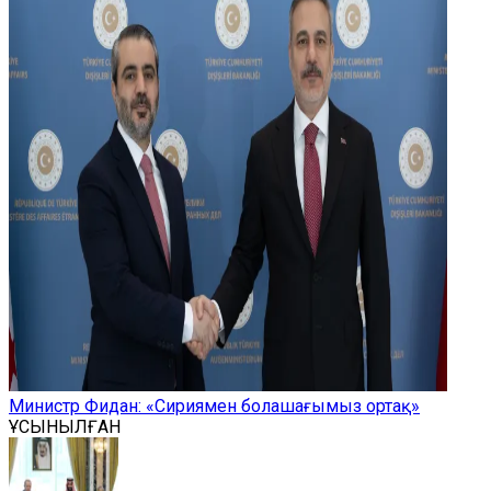
Министр Фидан: «Сириямен болашағымыз ортақ»
ҰСЫНЫЛҒАН