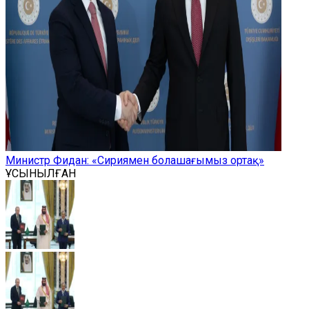
Министр Фидан: «Сириямен болашағымыз ортақ»
ҰСЫНЫЛҒАН