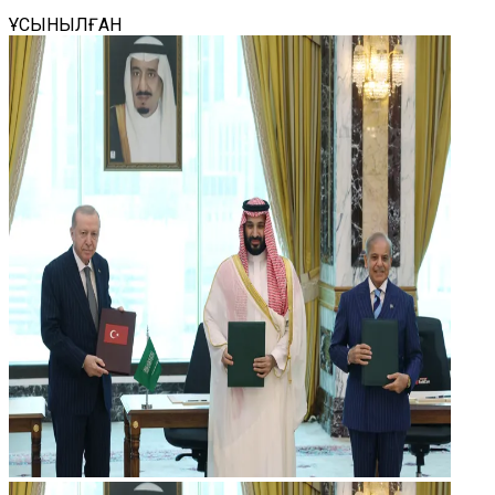
ҰСЫНЫЛҒАН