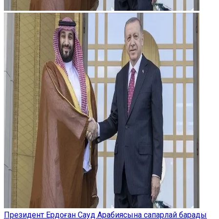
Президент Ердоған Сауд Арабиясына сапарлай барады