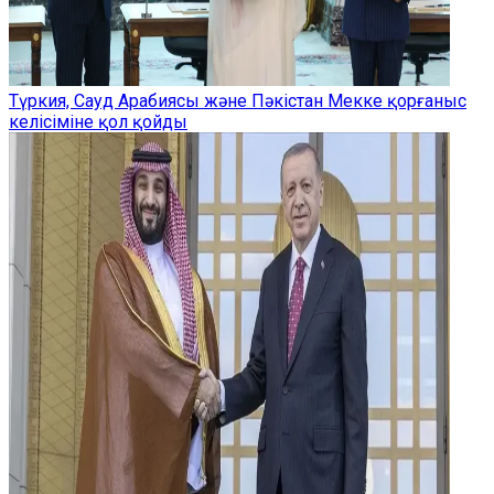
Түркия, Сауд Арабиясы және Пәкістан Мекке қорғаныс
келісіміне қол қойды