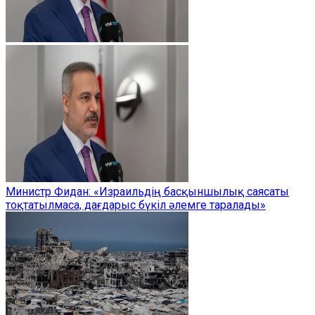
Министр Фидан: «Израильдің басқыншылық саясаты
тоқтатылмаса, дағдарыс бүкіл әлемге таралады»