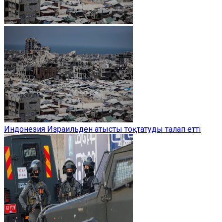
Индонезия Израильден атысты тоқтатуды талап етті