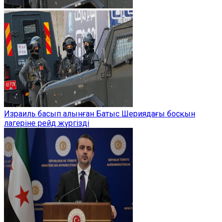
Израиль басып алынған Батыс Шериядағы босқын
лагеріне рейд жүргізді