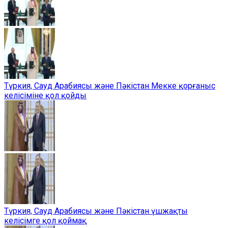
Түркия, Сауд Арабиясы және Пәкістан Мекке қорғаныс
келісіміне қол қойды
Түркия, Сауд Арабиясы және Пәкістан үшжақты
келісімге қол қоймақ