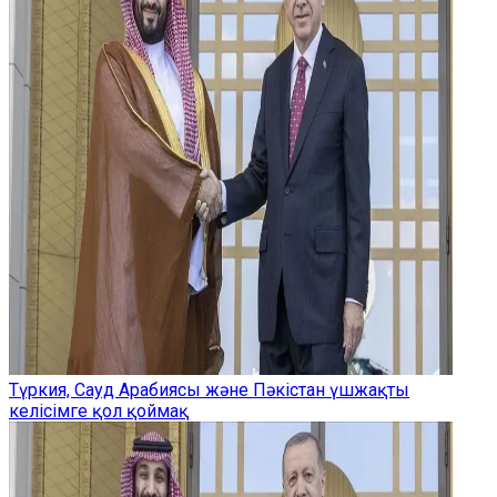
Түркия, Сауд Арабиясы және Пәкістан үшжақты
келісімге қол қоймақ