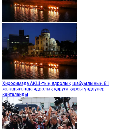
Хиросимада АҚШ-тың ядролық шабуылының 81
жылдығында ядролық қаруға қарсы үндеулер
қайталанды