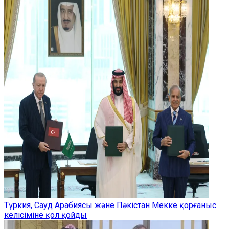
Түркия, Сауд Арабиясы және Пәкістан Мекке қорғаныс
келісіміне қол қойды