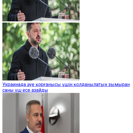
Украинада әуе қорғанысы үшін қолданылатын зымыран
саны үш есе азайды