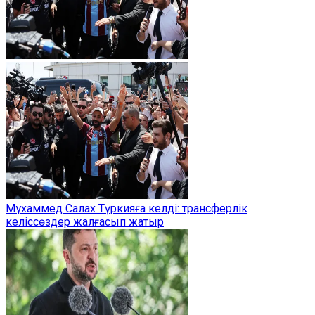
Мұхаммед Салах Түркияға келді: трансферлік
келіссөздер жалғасып жатыр