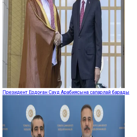
Президент Ердоған Сауд Арабиясына сапарлай барады