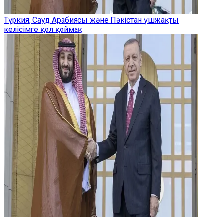
Түркия, Сауд Арабиясы және Пәкістан үшжақты
келісімге қол қоймақ