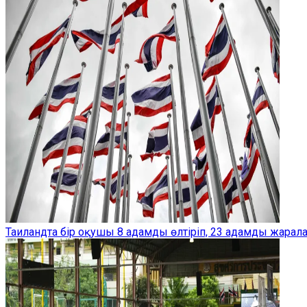
Таиландта бір оқушы 8 адамды өлтіріп, 23 адамды жарал