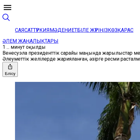
САЯСАТ
ТҮРКИЯ
МӘДЕНИЕТ
БІЛЕ ЖҮРІҢІЗ
КӨЗҚАРАС
ӘЛЕМ ЖАҢАЛЫҚТАРЫ
1 ... минут оқылды
Венесуэла президенттік сарайы маңында жарылыстар ме
Әлеуметтік желілерде жарияланған, әзірге ресми раста
Бөлісу