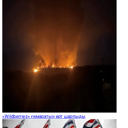
«Wildberries» ғимаратын өрт шарпыды