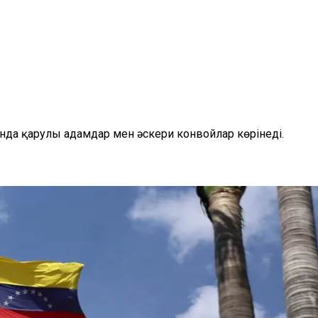
нда қарулы адамдар мен әскери конвойлар көрінеді.