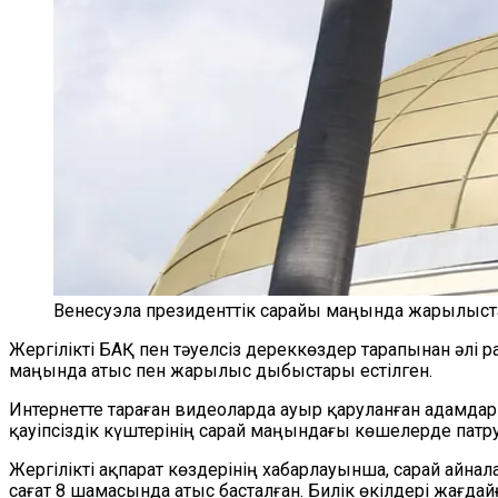
Венесуэла президенттік сарайы маңында жарылыста
Жергілікті БАҚ пен тәуелсіз дереккөздер тарапынан әлі 
маңында атыс пен жарылыс дыбыстары естілген.
Интернетте тараған видеоларда ауыр қаруланған адамд
қауіпсіздік күштерінің сарай маңындағы көшелерде патру
Жергілікті ақпарат көздерінің хабарлауынша, сарай айна
сағат 8 шамасында атыс басталған. Билік өкілдері жағда