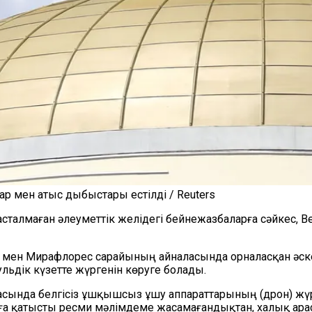
р мен атыс дыбыстары естілді / Reuters
расталмаған әлеуметтік желідегі бейнежазбаларға сәйкес,
ар мен Мирафлорес сарайының айналасында орналасқан әс
льдік күзетте жүргенін көруге болады.
ласында белгісіз ұшқышсыз ұшу аппараттарының (дрон) жүр
йға қатысты ресми мәлімдеме жасамағандықтан, халық арасы