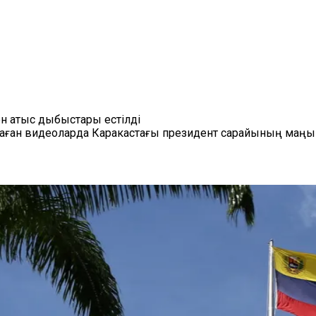
н атыс дыбыстары естілді
лмаған видеоларда Каракастағы президент сарайының маңы