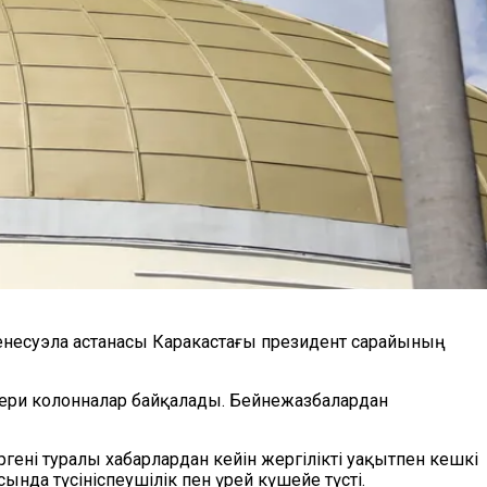
 Венесуэла астанасы Каракастағы президент сарайының
кери колонналар байқалады. Бейнежазбалардан
гені туралы хабарлардан кейін жергілікті уақытпен кешкі
нда түсініспеушілік пен үрей күшейе түсті.