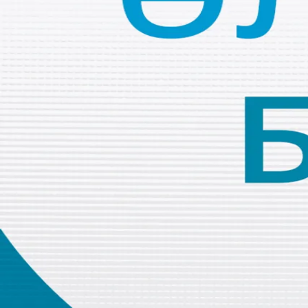
Бөлісу
Әлемде бүгін |21.04.2026
АҚШ вице-президенті Иран мәселесіне қатысты келіссөзд
Көбірек тыңда
Әлемде бүгін |7.08.2026
Жоғары технологияға қажет «сирек» элементтер
Жасанды интеллект енді соғыс алаңында да көш бастауд
Қатерлі ісік қаупін азайтудың қандай жолдары бар?
ТҮНЕКТЕН ЖАРҚЫН КҮНГЕ: 15 ШІЛДЕНІҢ 10 ЖЫЛДЫҒЫ
Түркия өз навигация жүйесін құруда
“KAAN”-ның жаңа прототиптерінде қандай өзгеріс бар?
Балалардың әлеуметтік желілерге тәуелділігінен туында
Ғарыштағы жасанды интеллект жарысы
Жасұнық тұтыну
үстінде
Copyright © 2026 TRT Kazakh.
Бізбен байланысыңыз
Бос орындар
Пайдалану шарттары
Қ
Тіркеліңіз TRT Kazakh
Copyright © 2026 TRT Kazakh.