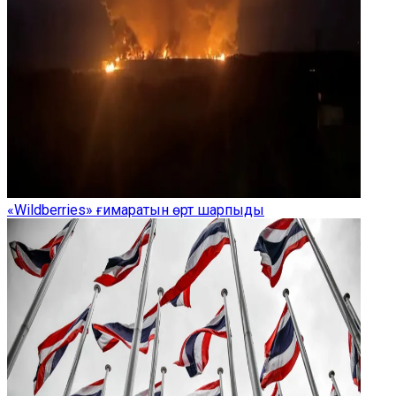
«Wildberries» ғимаратын өрт шарпыды