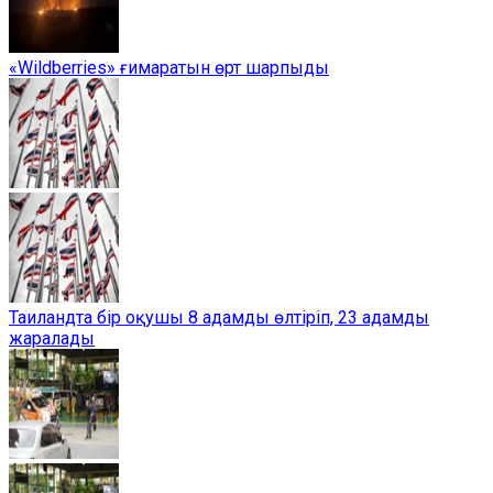
«Wildberries» ғимаратын өрт шарпыды
Таиландта бір оқушы 8 адамды өлтіріп, 23 адамды
жаралады