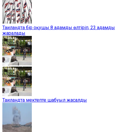
Таиландта бір оқушы 8 адамды өлтіріп, 23 адамды
жаралады
Таиландта мектепте шабуыл жасалды