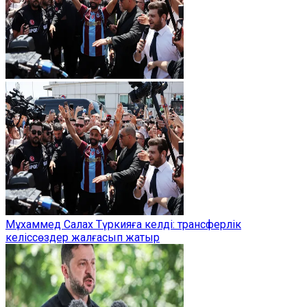
Мұхаммед Салах Түркияға келді: трансферлік
келіссөздер жалғасып жатыр