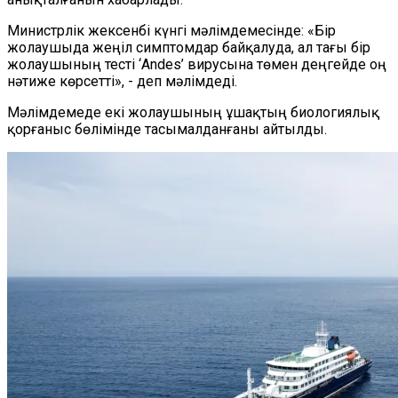
Министрлік жексенбі күнгі мәлімдемесінде: «Бір
жолаушыда жеңіл симптомдар байқалуда, ал тағы бір
жолаушының тесті
‘
Andes
’
вирусына төмен деңгейде оң
нәтиже көрсетті»,
-
деп мәлімдеді.
Мәлімдемеде екі жолаушының ұшақтың биологиялық
қорғаныс бөлімінде тасымалданғаны айтылды.