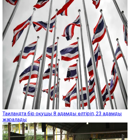
Таиландта бір оқушы 8 адамды өлтіріп, 23 адамды
жаралады