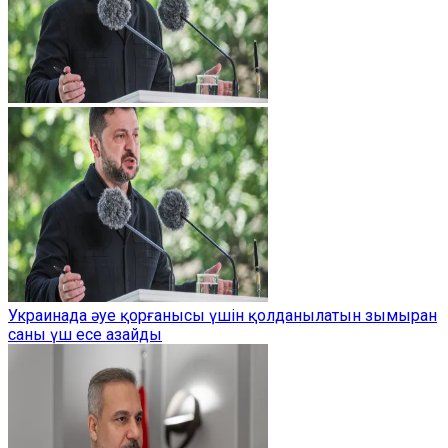
Украинада әуе қорғанысы үшін қолданылатын зымыран
саны үш есе азайды