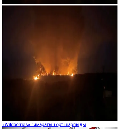
«Wildberries» ғимаратын өрт шарпыды