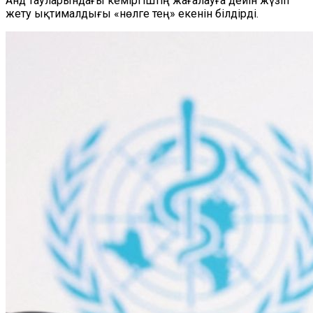
Анд тауларындағы кеміргіштің жағалауға дейін жүзіп
жету ықтималдығы «нөлге тең» екенін білдірді.