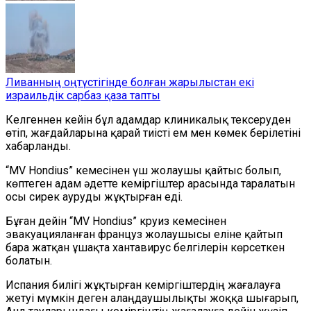
Ливанның оңтүстігінде болған жарылыстан екі
израильдік сарбаз қаза тапты
Келгеннен кейін бұл адамдар клиникалық тексеруден
өтіп, жағдайларына қарай тиісті ем мен
көмек
берілетіні
хабарланды.
“
MV Hondius
”
кемесінен үш жолаушы қайтыс болып,
көптеген адам әдетте кеміргіштер арасында таралатын
осы сирек ауруды жұқтырған еді.
Бұған дейін
“
MV Hondius
”
круиз кемесінен
эвакуацияланған француз жолаушысы еліне қайтып
бара жатқан ұшақта хантавирус белгілерін көрсеткен
болатын.
Испания билігі жұқтырған кеміргіштердің жағалауға
жетуі мүмкін деген алаңдаушылықты жоққа шығарып,