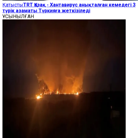
Қатысты
TRT Қазақ - Хантавирус анықталған кемедегі 3
түрік азаматы Түркияға жеткізіледі
ҰСЫНЫЛҒАН