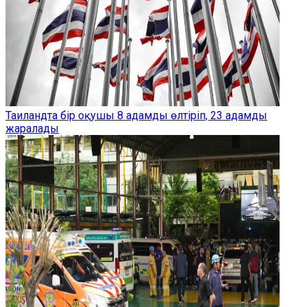
Таиландта бір оқушы 8 адамды өлтіріп, 23 адамды
жаралады