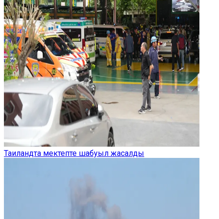
Таиландта мектепте шабуыл жасалды