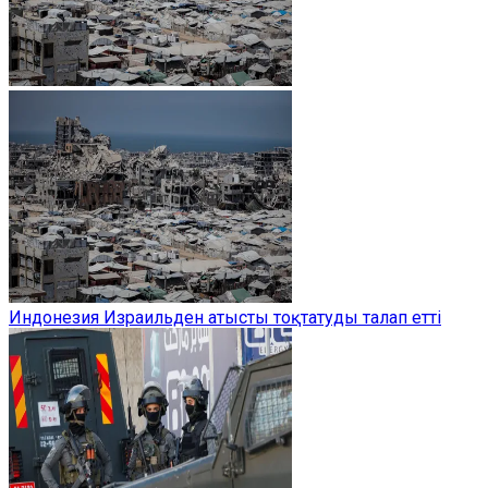
Индонезия Израильден атысты тоқтатуды талап етті