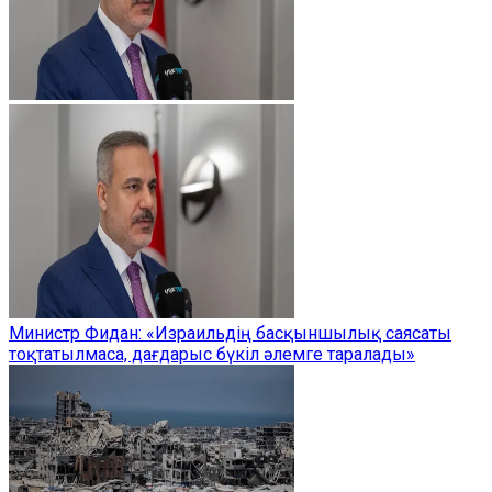
Министр Фидан: «Израильдің басқыншылық саясаты
тоқтатылмаса, дағдарыс бүкіл әлемге таралады»