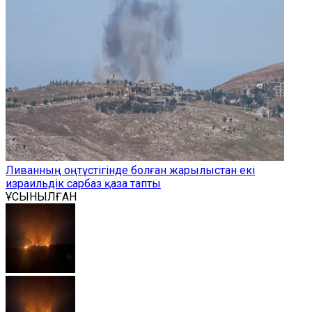
Ливанның оңтүстігінде болған жарылыстан екі
израильдік сарбаз қаза тапты
ҰСЫНЫЛҒАН