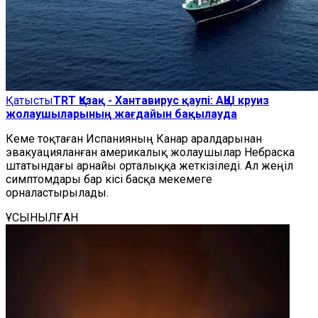
Қатысты
TRT Қазақ - Хантавирус қаупі: АҚШ круиз
жолаушыларының жағдайын бақылауда
Кеме тоқтаған Испанияның Канар аралдарынан
эвакуацияланған америкалық жолаушылар Небраска
штатындағы арнайы орталыққа жеткізіледі. Ал жеңіл
симптомдары бар
кісі
басқа мекемеге
орналастырылады.
ҰСЫНЫЛҒАН