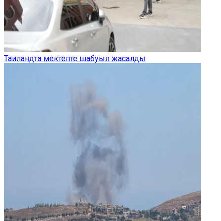
Таиландта мектепте шабуыл жасалды