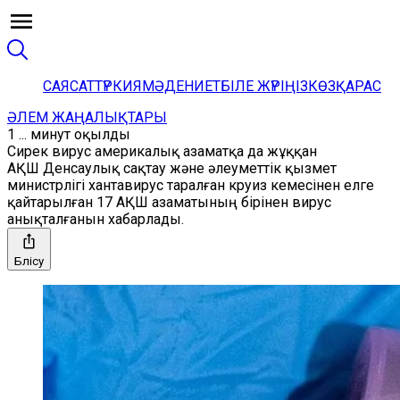
САЯСАТ
ТҮРКИЯ
МӘДЕНИЕТ
БІЛЕ ЖҮРІҢІЗ
КӨЗҚАРАС
ӘЛЕМ ЖАҢАЛЫҚТАРЫ
1 ... минут оқылды
Сирек вирус америкалық азаматқа да жұққан
АҚШ Денсаулық сақтау және әлеуметтік қызмет
министрлігі хантавирус таралған круиз кемесінен елге
қайтарылған 17 АҚШ азаматының бірінен вирус
анықталғанын хабарлады.
Бөлісу