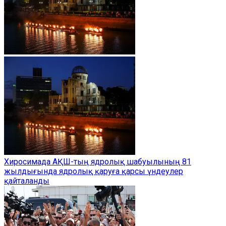
Хиросимада АҚШ-тың ядролық шабуылының 81
жылдығында ядролық қаруға қарсы үндеулер
қайталанды