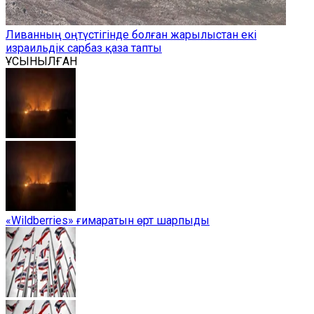
Ливанның оңтүстігінде болған жарылыстан екі
израильдік сарбаз қаза тапты
ҰСЫНЫЛҒАН
«Wildberries» ғимаратын өрт шарпыды