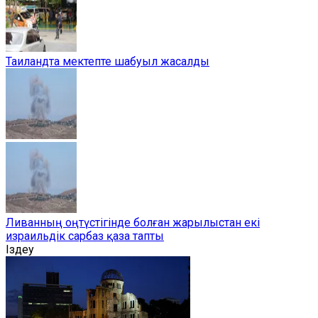
Таиландта мектепте шабуыл жасалды
Ливанның оңтүстігінде болған жарылыстан екі
израильдік сарбаз қаза тапты
Іздеу