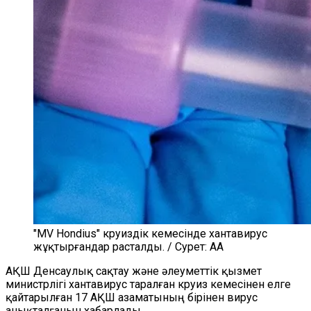
"MV Hondius" круиздік кемесінде хантавирус
жұқтырғандар расталды. / Сурет: AA
АҚШ Денсаулық сақтау және әлеуметтік қызмет
министрлігі хантавирус таралған круиз кемесінен елге
қайтарылған 17 АҚШ азаматының бірінен вирус
анықталғанын хабарлады.